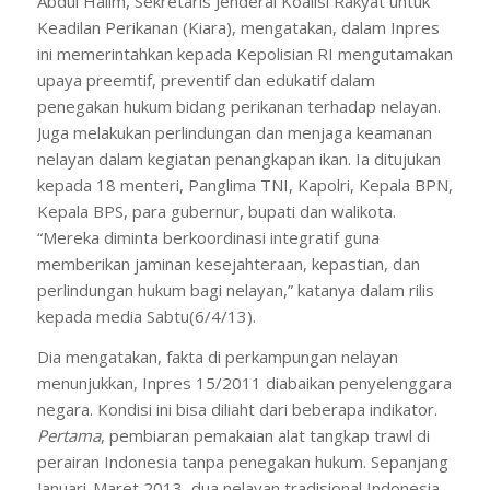
Abdul Halim, Sekretaris Jenderal Koalisi Rakyat untuk
Keadilan Perikanan (Kiara), mengatakan, dalam Inpres
ini memerintahkan kepada Kepolisian RI mengutamakan
upaya preemtif, preventif dan edukatif dalam
penegakan hukum bidang perikanan terhadap nelayan.
Juga melakukan perlindungan dan menjaga keamanan
nelayan dalam kegiatan penangkapan ikan. Ia ditujukan
kepada 18 menteri, Panglima TNI, Kapolri, Kepala BPN,
Kepala BPS, para gubernur, bupati dan walikota.
“Mereka diminta berkoordinasi integratif guna
memberikan jaminan kesejahteraan, kepastian, dan
perlindungan hukum bagi nelayan,” katanya dalam rilis
kepada media Sabtu(6/4/13).
Dia mengatakan, fakta di perkampungan nelayan
menunjukkan, Inpres 15/2011 diabaikan penyelenggara
negara. Kondisi ini bisa diliaht dari beberapa indikator.
Pertama
, pembiaran pemakaian alat tangkap trawl di
perairan Indonesia tanpa penegakan hukum. Sepanjang
Januari-Maret 2013, dua nelayan tradisional Indonesia