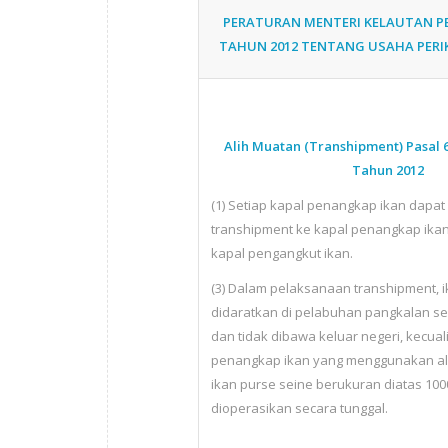
PERATURAN MENTERI KELAUTAN PE
TAHUN 2012 TENTANG USAHA PER
Alih Muatan (Transhipment) Pasal 
Tahun 2012
(1) Setiap kapal penangkap ikan dapa
transhipment ke kapal penangkap ika
kapal pengangkut ikan.
(3) Dalam pelaksanaan transhipment, i
didaratkan di pelabuhan pangkalan ses
dan tidak dibawa keluar negeri, kecual
penangkap ikan yang menggunakan a
ikan purse seine berukuran diatas 100
dioperasikan secara tunggal.