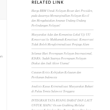
RELATED LINK
Harga BBM Untuk Nelayan Besar dari Presiden,
pada dasarnya Memarginalkan Nelayan Kecil
dan Mengabaiakan Amanat Undang-Undang
Perlindungan Nelayan!
Masyarakat Adat dan Komunitas Lokal Uji UU
Konservasi ke Mahkamah Konstitusi: Konservasi
Tidak Boleh Mengkriminalisasi Penjaga Alam
Selamat Hari Perempuan Nelayan Internasional,
an
KIARA: Sudah Saatnya Perempuan Nelayan
Diakui dan Jadi Aktor Utama!
Catatan Kritis Kebijakan Kelautan dan
Perikanan Indonesia
Analisis Kasus Kriminalisasi Masyarakat Bahari
di Pulau Tomia Sulawesi Tenggara
INTEGRASI TATA RUANG DARAT DAN LAUT
UNTUK SIAPA? Ocean Grabbing Melalui
Integrasi Kebijakan Tata Ruang Darat Dan laut