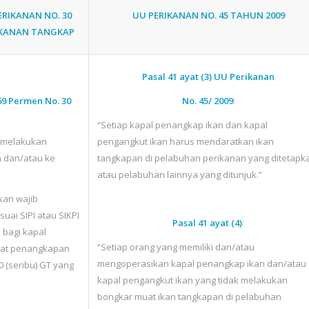
RIKANAN NO. 30
UU PERIKANAN NO. 45 TAHUN 2009
IKANAN TANGKAP
Pasal 41 ayat (3)
UU Perikanan
69
Permen No. 30
No. 45/ 2009
:
“Setiap kapal penangkap ikan dan kapal
t melakukan
pengangkut ikan harus mendaratkan ikan
n dan/atau ke
tangkapan di pelabuhan perikanan yang ditetapk
atau pelabuhan lainnya yang ditunjuk.”
kan wajib
uai SIPI atau SIKPI
Pasal 41 ayat (4)
:
i bagi kapal
“Setiap orang yang memiliki dan/atau
lat penangkapan
mengoperasikan kapal penangkap ikan dan/atau
0 (seribu) GT yang
kapal pengangkut ikan yang tidak melakukan
bongkar muat ikan tangkapan di pelabuhan