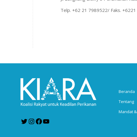
Telp. +62 21 7989522/ Faks. +6221
Beranda
Tentang
Mandat &
Twitter
Instagram
Facebook
YouTube