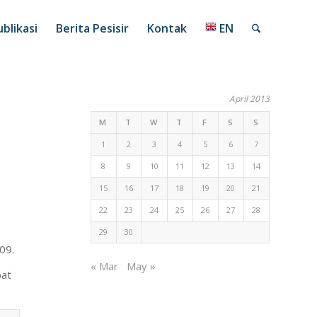
blikasi
Berita Pesisir
Kontak
EN
April 2013
M
T
W
T
F
S
S
1
2
3
4
5
6
7
8
9
10
11
12
13
14
15
16
17
18
19
20
21
22
23
24
25
26
27
28
29
30
09.
« Mar
May »
pat