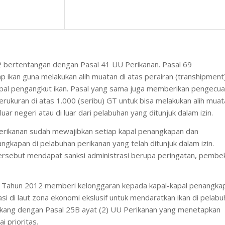
 bertentangan dengan Pasal 41 UU Perikanan. Pasal 69
ikan guna melakukan alih muatan di atas perairan (
transhipment
apal pengangkut ikan. Pasal yang sama juga memberikan pengecua
rukuran di atas 1.000 (seribu) GT untuk bisa melakukan alih muat
ar negeri atau di luar dari pelabuhan yang ditunjuk dalam izin.
erikanan sudah mewajibkan setiap kapal penangkapan dan
ngkapan di pelabuhan perikanan yang telah ditunjuk dalam izin.
ersebut mendapat sanksi administrasi berupa peringatan, pembe
0 Tahun 2012 memberi kelonggaran kepada kapal-kapal penangka
si di laut zona ekonomi ekslusif untuk mendaratkan ikan di pelab
elakang dengan Pasal 25B ayat (2) UU Perikanan yang menetapkan
 prioritas.