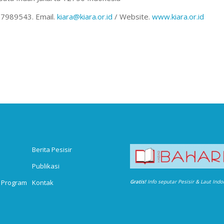
 7989543. Email.
kiara@kiara.or.id
/ Website.
www.kiara.or.id
Berita Pesisir
Publikasi
 Program
Kontak
Gratis!
Info seputar Pesisir & Laut Ind