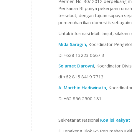
Permen No. 30/ 2012 berpeluang mem
Perikanan RI punya pekerjaan rumah
tersebut, dengan tujuan supaya seja
pemenuhan ikan domestik sebagaim
Untuk informasi lebih lanjut, silakan
Mida Saragih,
Koordinator Pengelo
Di +628 13223 0667 3
Selamet Daroyni
, Koordinator Divi
di +62 815 8419 7713
A. Marthin Hadiwinata,
Koordinator
Di +62 856 2500 181
Sekretariat Nasional
Koalisi Rakyat
Jl. Lengkeng Blok J-5 Perumahan Kal