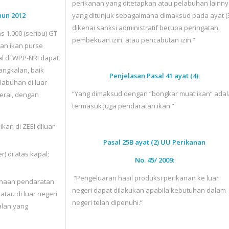
perikanan yang ditetapkan atau pelabuhan lainn
hun 2012
yang ditunjuk sebagaimana dimaksud pada ayat (
dikenai sanksi administratif berupa peringatan,
 1.000 (seribu) GT
pembekuan izin, atau pencabutan izin.”
an ikan purse
l di WPP-NRI dapat
angkalan, baik
Penjelasan Pasal 41 ayat (4)
:
abuhan di luar
“Yang dimaksud dengan “bongkar muat ikan” ada
deral, dengan
termasuk juga pendaratan ikan.”
an di ZEEI diluar
Pasal 25B ayat (2) UU Perikanan
 di atas kapal;
No. 45/ 2009:
“Pengeluaran hasil produksi perikanan ke luar
anaan pendaratan
negeri dapat dilakukan apabila kebutuhan dalam
atau di luar negeri
negeri telah dipenuhi.”
lan yang