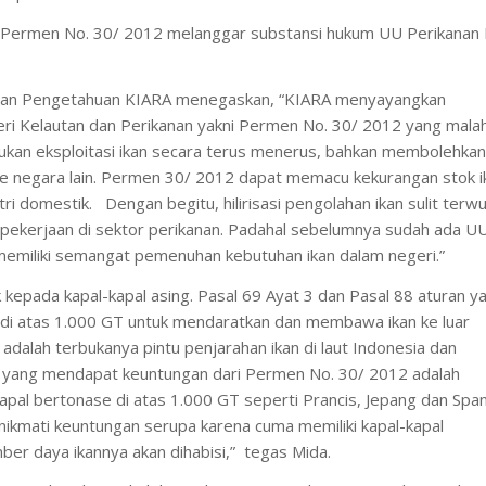
 Permen No. 30/ 2012 melanggar substansi hukum UU Perikanan 
olaan Pengetahuan KIARA menegaskan, “KIARA menyayangkan
eri Kelautan dan Perikanan yakni Permen No. 30/ 2012 yang mala
kukan eksploitasi ikan secara terus menerus, bahkan membolehkan
ke negara lain. Permen 30/ 2012 dapat memacu kekurangan stok i
i domestik. Dengan begitu, hilirisasi pengolahan ikan sulit terw
pekerjaan di sektor perikanan. Padahal sebelumnya sudah ada U
emiliki semangat pemenuhan kebutuhan ikan dalam negeri.”
kepada kapal-kapal asing. Pasal 69 Ayat 3 dan Pasal 88 aturan y
i atas 1.000 GT untuk mendaratkan dan membawa ikan ke luar
i adalah terbukanya pintu penjarahan ikan di laut Indonesia dan
ak yang mendapat keuntungan dari Permen No. 30/ 2012 adalah
apal bertonase di atas 1.000 GT seperti Prancis, Jepang dan Span
nikmati keuntungan serupa karena cuma memiliki kapal-kapal
r daya ikannya akan dihabisi,” tegas Mida.