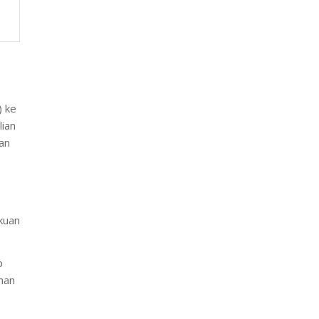
) ke
lian
an
kuan
p
uhan