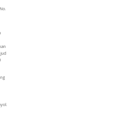
No.
h
kan
ujud
U
ang
yol.