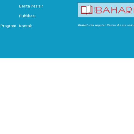
Berita Pesisir
Publikasi
 Program
Kontak
Gratis!
Info seputar Pesisir & Laut Ind