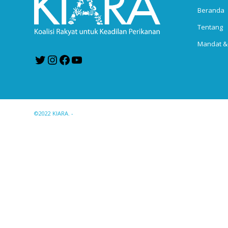
Beranda
Tentang
Mandat &
Twitter
Instagram
Facebook
YouTube
©2022 KIARA. -
Enfold WordPress Theme by Kriesi