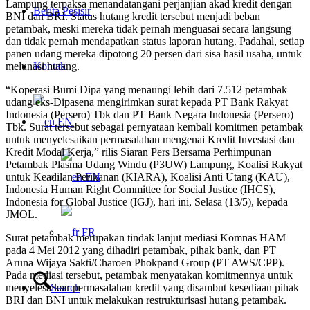
Lampung terpaksa menandatangani perjanjian akad kredit dengan
Berita Pesisir
BNI dan BRI. Status hutang kredit tersebut menjadi beban
petambak, meski mereka tidak pernah menguasai secara langsung
dan tidak pernah mendapatkan status laporan hutang. Padahal, setiap
panen udang mereka dipotong 20 persen dari sisa hasil usaha, untuk
melunasi hutang.
Kontak
“Koperasi Bumi Dipa yang menaungi lebih dari 7.512 petambak
udang eks-Dipasena mengirimkan surat kepada PT Bank Rakyat
Indonesia (Persero) Tbk dan PT Bank Negara Indonesia (Persero)
EN
Tbk. Surat tersebut sebagai pernyataan kembali komitmen petambak
untuk menyelesaikan permasalahan mengenai Kredit Investasi dan
Kredit Modal Kerja,” rilis Siaran Pers Bersama Perhimpunan
Petambak Plasma Udang Windu (P3UW) Lampung, Koalisi Rakyat
untuk Keadilan Perikanan (KIARA), Koalisi Anti Utang (KAU),
EN
Indonesia Human Right Committee for Social Justice (IHCS),
Indonesia for Global Justice (IGJ), hari ini, Selasa (13/5), kepada
JMOL.
FR
Surat petambak merupakan tindak lanjut mediasi Komnas HAM
pada 4 Mei 2012 yang dihadiri petambak, pihak bank, dan PT
Aruna Wijaya Sakti/Charoen Phokpand Group (PT AWS/CPP).
Pada mediasi tersebut, petambak menyatakan komitmennya untuk
menyelesaikan permasalahan kredit yang disambut kesediaan pihak
Search
BRI dan BNI untuk melakukan restrukturisasi hutang petambak.