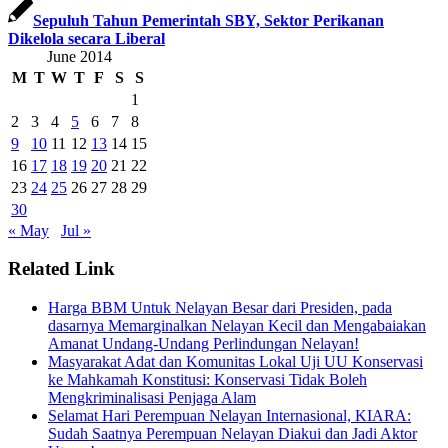
Sepuluh Tahun Pemerintah SBY, Sektor Perikanan
Dikelola secara Liberal
June 2014
M
T
W
T
F
S
S
1
2
3
4
5
6
7
8
9
10
11
12
13
14
15
16
17
18
19
20
21
22
23
24
25
26
27
28
29
30
« May
Jul »
Related Link
Harga BBM Untuk Nelayan Besar dari Presiden, pada
dasarnya Memarginalkan Nelayan Kecil dan Mengabaiakan
Amanat Undang-Undang Perlindungan Nelayan!
Masyarakat Adat dan Komunitas Lokal Uji UU Konservasi
ke Mahkamah Konstitusi: Konservasi Tidak Boleh
Mengkriminalisasi Penjaga Alam
Selamat Hari Perempuan Nelayan Internasional, KIARA:
Sudah Saatnya Perempuan Nelayan Diakui dan Jadi Aktor