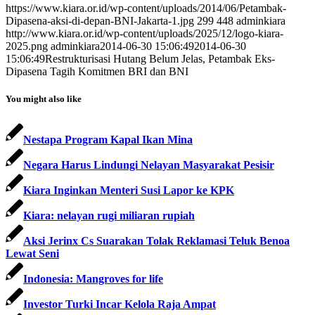
https://www.kiara.or.id/wp-content/uploads/2014/06/Petambak-
Dipasena-aksi-di-depan-BNI-Jakarta-1.jpg
299
448
adminkiara
http://www.kiara.or.id/wp-content/uploads/2025/12/logo-kiara-
2025.png
adminkiara
2014-06-30 15:06:49
2014-06-30
15:06:49
Restrukturisasi Hutang Belum Jelas, Petambak Eks-
Dipasena Tagih Komitmen BRI dan BNI
You might also like
Nestapa Program Kapal Ikan Mina
Negara Harus Lindungi Nelayan Masyarakat Pesisir
Kiara Inginkan Menteri Susi Lapor ke KPK
Kiara: nelayan rugi miliaran rupiah
Aksi Jerinx Cs Suarakan Tolak Reklamasi Teluk Benoa
Lewat Seni
Indonesia: Mangroves for life
Investor Turki Incar Kelola Raja Ampat