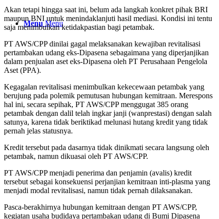
Akan tetapi hingga saat ini, belum ada langkah konkret pihak BRI
maupun BNI untuk menindaklanjuti hasil mediasi. Kondisi ini tentu
Menu
Menu
saja menimbulkan ketidakpastian bagi petambak.
PT AWS/CPP dinilai gagal melaksanakan kewajiban revitalisasi
pertambakan udang eks-Dipasena sebagaimana yang diperjanjikan
dalam penjualan aset eks-Dipasena oleh PT Perusahaan Pengelola
Aset (PPA).
Kegagalan revitalisasi menimbulkan kekecewaan petambak yang
berujung pada polemik pemutusan hubungan kemitraan. Merespons
hal ini, secara sepihak, PT AWS/CPP menggugat 385 orang
petambak dengan dalil telah ingkar janji (wanprestasi) dengan salah
satunya, karena tidak beriktikad melunasi hutang kredit yang tidak
pernah jelas statusnya.
Kredit tersebut pada dasarnya tidak dinikmati secara langsung oleh
petambak, namun dikuasai oleh PT AWS/CPP.
PT AWS/CPP menjadi penerima dan penjamin (avalis) kredit
tersebut sebagai konsekuensi perjanjian kemitraan inti-plasma yang
menjadi modal revitalisasi, namun tidak pernah dilaksanakan.
Pasca-berakhirnya hubungan kemitraan dengan PT AWS/CPP,
kegiatan usaha budidaya pertambakan udang di Bumi Dipasena