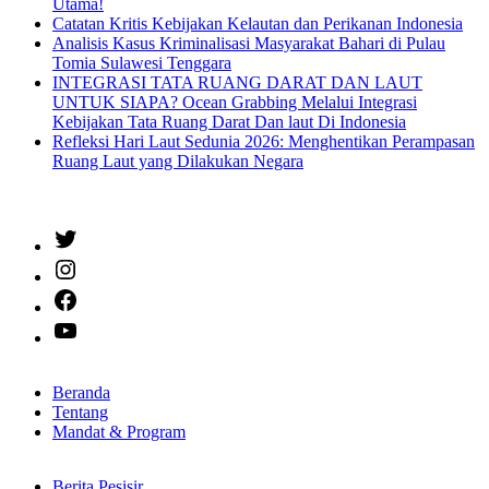
Utama!
Catatan Kritis Kebijakan Kelautan dan Perikanan Indonesia
Analisis Kasus Kriminalisasi Masyarakat Bahari di Pulau
Tomia Sulawesi Tenggara
INTEGRASI TATA RUANG DARAT DAN LAUT
UNTUK SIAPA? Ocean Grabbing Melalui Integrasi
Kebijakan Tata Ruang Darat Dan laut Di Indonesia
Refleksi Hari Laut Sedunia 2026: Menghentikan Perampasan
Ruang Laut yang Dilakukan Negara
Twitter
Instagram
Facebook
YouTube
Beranda
Tentang
Mandat & Program
Berita Pesisir