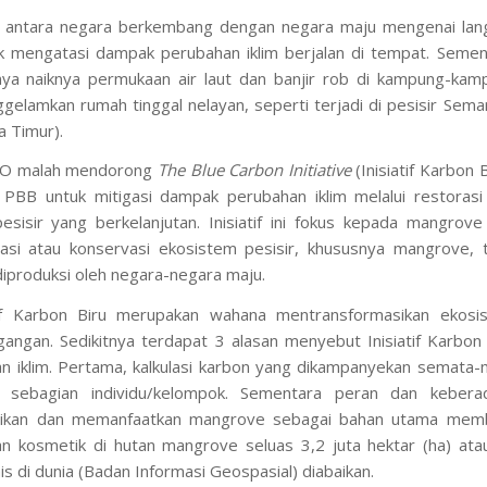
n antara negara berkembang dengan negara maju mengenai lan
k mengatasi dampak perubahan iklim berjalan di tempat. Semen
nya naiknya permukaan air laut dan banjir rob di kampung-kam
gelamkan rumah tinggal nelayan, seperti terjadi di pesisir Sema
a Timur).
CO malah mendorong
The Blue Carbon Initiative
(Inisiatif Karbon B
PBB untuk mitigasi dampak perubahan iklim melalui restorasi
sisir yang berkelanjutan. Inisiatif ini fokus kepada mangrove
rasi atau konservasi ekosistem pesisir, khususnya mangrove, t
diproduksi oleh negara-negara maju.
if Karbon Biru merupakan wahana mentransformasikan ekosi
gangan. Sedikitnya terdapat 3 alasan menyebut Inisiatif Karbon 
n iklim. Pertama, kalkulasi karbon yang dikampanyekan semata-
 sebagian individu/kelompok. Sementara peran dan kebera
arikan dan memanfaatkan mangrove sebagai bahan utama mem
 kosmetik di hutan mangrove seluas 3,2 juta hektar (ha) ata
s di dunia (Badan Informasi Geospasial) diabaikan.