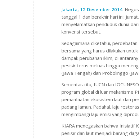
Jakarta, 12 Desember 2014
. Negos
tanggal 1 dan berakhir hari ini: Jum
menyelamatkan penduduk dunia dari 
konvensi tersebut.
Sebagaimana diketahui, perdebatan
bersama yang harus dilakukan untuk
dampak perubahan iklim, di antarany
pesisir terus meluas hingga menengg
(Jawa Tengah) dan Probolinggo (Jaw
Sementara itu, IUCN dan IOCUNES
program global di luar mekanisme PB
pemanfaatan ekosistem laut dan pesis
padang lamun. Padahal, laju restora
mengimbangi laju emisi yang diprodu
KIARA menegaskan bahwa Inisiatif 
pesisir dan laut menjadi barang daga