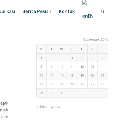
blikasi
Berita Pesisir
Kontak
EN
December 2014
M
T
W
T
F
S
S
1
2
3
4
5
6
7
8
9
10
11
12
13
14
15
16
17
18
19
20
21
22
23
24
25
26
27
28
29
30
31
ejak
« Nov
Jan »
ntuk
alam