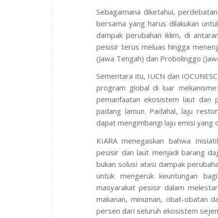
Sebagaimana diketahui, perdebata
bersama yang harus dilakukan untu
dampak perubahan iklim, di antara
pesisir terus meluas hingga meneng
(Jawa Tengah) dan Probolinggo (Jaw
Sementara itu, IUCN dan IOCUNES
program global di luar mekanisme 
pemanfaatan ekosistem laut dan pe
padang lamun. Padahal, laju resto
dapat mengimbangi laju emisi yang 
KIARA menegaskan bahwa Inisiat
pesisir dan laut menjadi barang da
bukan solusi atasi dampak perubaha
untuk mengeruk keuntungan bagi
masyarakat pesisir dalam melest
makanan, minuman, obat-obatan dan
persen dari seluruh ekosistem sejeni