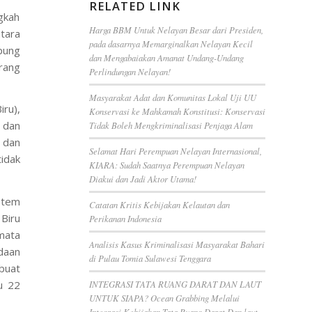
RELATED LINK
gkah
Harga BBM Untuk Nelayan Besar dari Presiden,
tara
pada dasarnya Memarginalkan Nelayan Kecil
pung
dan Mengabaiakan Amanat Undang-Undang
rang
Perlindungan Nelayan!
Masyarakat Adat dan Komunitas Lokal Uji UU
iru),
Konservasi ke Mahkamah Konstitusi: Konservasi
 dan
Tidak Boleh Mengkriminalisasi Penjaga Alam
 dan
Selamat Hari Perempuan Nelayan Internasional,
idak
KIARA: Sudah Saatnya Perempuan Nelayan
Diakui dan Jadi Aktor Utama!
stem
Catatan Kritis Kebijakan Kelautan dan
Biru
Perikanan Indonesia
mata
Analisis Kasus Kriminalisasi Masyarakat Bahari
daan
di Pulau Tomia Sulawesi Tenggara
buat
u 22
INTEGRASI TATA RUANG DARAT DAN LAUT
UNTUK SIAPA? Ocean Grabbing Melalui
Integrasi Kebijakan Tata Ruang Darat Dan laut