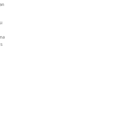
an
si
ma
us