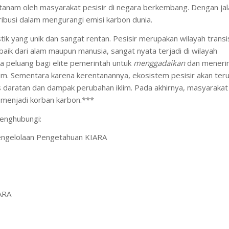
itanam oleh masyarakat pesisir di negara berkembang. Dengan jal
ribusi dalam mengurangi emisi karbon dunia.
stik yang unik dan sangat rentan. Pesisir merupakan wilayah transi
baik dari alam maupun manusia, sangat nyata terjadi di wilayah
ka peluang bagi elite pemerintah untuk
menggadaika
n
dan meneri
im. Sementara karena kerentanannya, ekosistem pesisir akan ter
 daratan dan dampak perubahan iklim. Pada akhirnya, masyarakat
 menjadi korban karbon.***
menghubungi:
Pengelolaan Pengetahuan KIARA
IARA