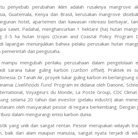
atu penyebab perubahan iklim adalah rusaknya mangrove ak
sia, Guatemala, Kenya dan Brasil, kerusakan mangrove diseba
bangunan hotel, apartemen dan kawasan rekreasi berbayar, ta
apa sawit. Padahal, menghancurkan 1 hektare (ha) hutan mangr
g 3-5 ha hutan tropis (Ocean and Coastal Policy Program 
ta di lapangan menunjukkan bahwa pelaku perusakan hutan mang
m pemerintah dan pengusaha.
dak mampu mengubah perilaku perusahaan dalam pengelolaan e
adi sarana tukar guling karbon (
carbon offset
). Praktek ini s
donesia. Di Tanah Air, proyek tukar guling karbon ini berlangsung 
dinamai
Livelihoods Fund
. Program ini didanai oleh Danone, Schn
International, Voyageurs du Monde, La Poste Group, CDC Climat
ung selama 20 tahun dan investor (pelaku industri) akan mene
itanam oleh masyarakat pesisir di negara berkembang. Dengan j
ribusi dalam mengurangi emisi karbon dunia.
istik yang unik dan sangat rentan. Pesisir merupakan wilayah tra
n, baik dari alam maupun manusia, sangat nyata terjadi di wil