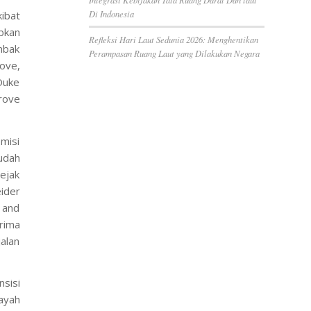
Di Indonesia
ibat
bkan
Refleksi Hari Laut Sedunia 2026: Menghentikan
mbak
Perampasan Ruang Laut yang Dilakukan Negara
ove,
Duke
rove
misi
udah
sejak
eider
 and
rima
alan
nsisi
ayah