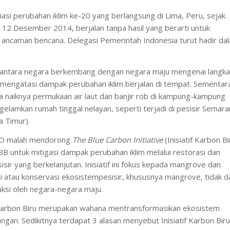
iasi perubahan iklim ke-20 yang berlangsung di Lima, Peru, sejak
at, 12 Desember 2014, berjalan tanpa hasil yang berarti untuk
ancaman bencana. Delegasi Pemerintah Indonesia turut hadir da
 antara negara berkembang dengan negara maju mengenai langk
 mengatasi dampak perubahan iklim berjalan di tempat. Sementar
a naiknya permukaan air laut dan banjir rob di kampung-kampung
elamkan rumah tinggal nelayan, seperti terjadi di pesisir Semar
a Timur).
CO malah mendorong
The Blue Carbon Initiative
(Inisiatif Karbon Bi
B untuk mitigasi dampak perubahan iklim melalui restorasi dan
ir yang berkelanjutan. Inisiatif ini fokus kepada mangrove dan
si atau konservasi ekosistempesisir, khususnya mangrove, tidak d
ksi oleh negara-negara maju.
Karbon Biru merupakan wahana mentransformasikan ekosistem
ngan. Sedikitnya terdapat 3 alasan menyebut Inisiatif Karbon Biru