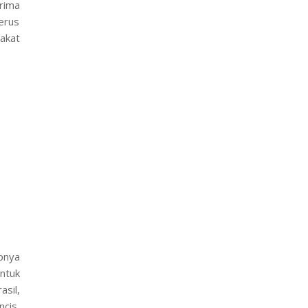
rima
erus
akat
apnya
ntuk
sil,
ncis,