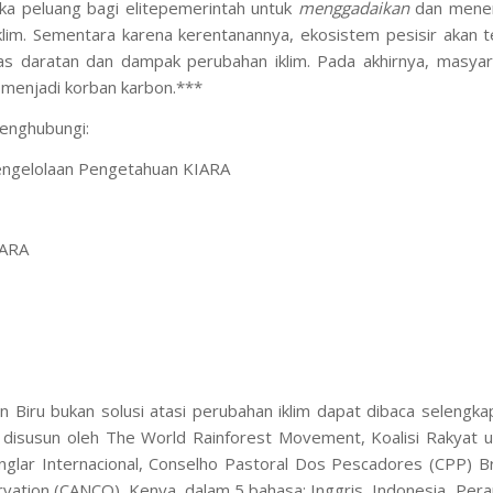
uka peluang bagi elitepemerintah untuk
menggadaika
n
dan mene
lim. Sementara karena kerentanannya, ekosistem pesisir akan t
s daratan dan dampak perubahan iklim. Pada akhirnya, masyar
 menjadi korban karbon.***
menghubungi:
Pengelolaan Pengetahuan KIARA
IARA
n Biru bukan solusi atasi perubahan iklim dapat dibaca selengk
 disusun oleh The World Rainforest Movement, Koalisi Rakyat u
glar Internacional, Conselho Pastoral Dos Pescadores (CPP) Bra
ation (CANCO), Kenya, dalam 5 bahasa: Inggris, Indonesia, Pera