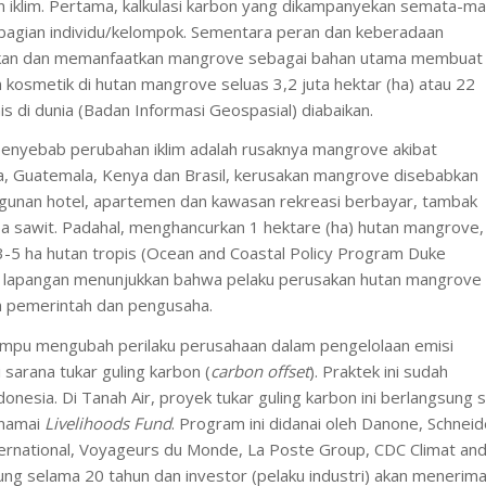
n iklim. Pertama, kalkulasi karbon yang dikampanyekan semata-ma
bagian individu/kelompok. Sementara peran dan keberadaan
rikan dan memanfaatkan mangrove sebagai bahan utama membuat
kosmetik di hutan mangrove seluas 3,2 juta hektar (ha) atau 22
s di dunia (Badan Informasi Geospasial) diabaikan.
penyebab perubahan iklim adalah rusaknya mangrove akibat
ia, Guatemala, Kenya dan Brasil, kerusakan mangrove disebabkan
ngunan hotel, apartemen dan kawasan rekreasi berbayar, tambak
pa sawit. Padahal, menghancurkan 1 hektare (ha) hutan mangrove,
5 ha hutan tropis (Ocean and Coastal Policy Program Duke
a di lapangan menunjukkan bahwa pelaku perusakan hutan mangrove
m pemerintah dan pengusaha.
 mampu mengubah perilaku perusahaan dalam pengelolaan emisi
sarana tukar guling karbon (
carbon offset
). Praktek ini sudah
donesia. Di Tanah Air, proyek tukar guling karbon ini berlangsung 
inamai
Livelihoods Fund
. Program ini didanai oleh Danone, Schneid
nternational, Voyageurs du Monde, La Poste Group, CDC Climat an
ng selama 20 tahun dan investor (pelaku industri) akan menerim