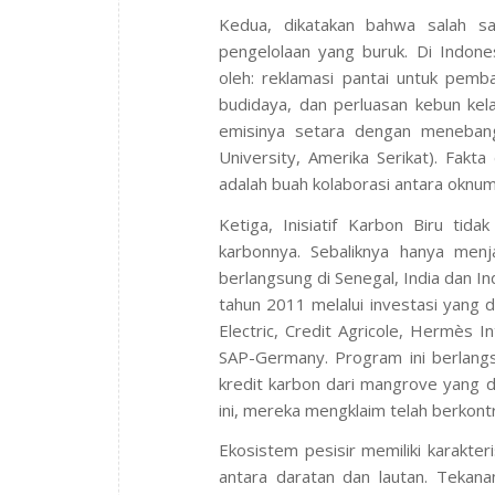
Kedua, dikatakan bahwa salah s
pengelolaan yang buruk. Di Indone
oleh: reklamasi pantai untuk pem
budidaya, dan perluasan kebun kel
emisinya setara dengan meneban
University, Amerika Serikat). Fak
adalah buah kolaborasi antara oknu
Ketiga, Inisiatif Karbon Biru ti
karbonnya. Sebaliknya hanya menj
berlangsung di Senegal, India dan In
tahun 2011 melalui investasi yang 
Electric, Credit Agricole, Hermès 
SAP-Germany. Program ini berlangs
kredit karbon dari mangrove yang d
ini, mereka mengklaim telah berkont
Ekosistem pesisir memiliki karakter
antara daratan dan lautan. Tekana