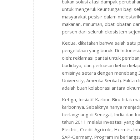
bukan solusi atasi dampak perubaha
untuk mengeruk keuntungan bagi se
masyarakat pesisir dalam melesta
makanan, minuman, obat-obatan dan 
persen dari seluruh ekosistem sejeni
Kedua, dikatakan bahwa salah satu 
pengelolaan yang buruk. Di Indones
oleh: reklamasi pantai untuk pemba
budidaya, dan perluasan kebun kela
emisinya setara dengan menebang 3-
University, Amerika Serikat). Fakt
adalah buah kolaborasi antara oknu
Ketiga, Inisiatif Karbon Biru tidak
karbonnya. Sebaliknya hanya menjadi 
berlangsung di Senegal, India dan In
tahun 2011 melalui investasi yang d
Electric, Credit Agricole, Hermès I
SAP-Germany. Program ini berlangsu