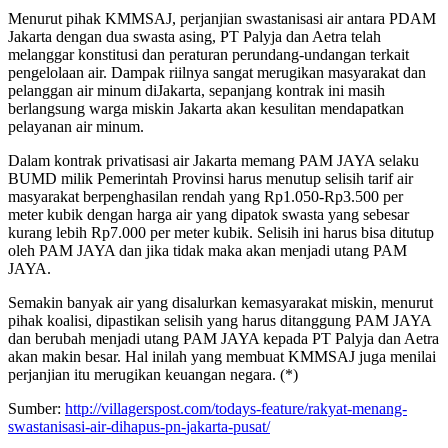
Menurut pihak KMMSAJ, perjanjian swastanisasi air antara PDAM
Jakarta dengan dua swasta asing, PT Palyja dan Aetra telah
melanggar konstitusi dan peraturan perundang-undangan terkait
pengelolaan air. Dampak riilnya sangat merugikan masyarakat dan
pelanggan air minum diJakarta, sepanjang kontrak ini masih
berlangsung warga miskin Jakarta akan kesulitan mendapatkan
pelayanan air minum.
Dalam kontrak privatisasi air Jakarta memang PAM JAYA selaku
BUMD milik Pemerintah Provinsi harus menutup selisih tarif air
masyarakat berpenghasilan rendah yang Rp1.050-Rp3.500 per
meter kubik dengan harga air yang dipatok swasta yang sebesar
kurang lebih Rp7.000 per meter kubik. Selisih ini harus bisa ditutup
oleh PAM JAYA dan jika tidak maka akan menjadi utang PAM
JAYA.
Semakin banyak air yang disalurkan kemasyarakat miskin, menurut
pihak koalisi, dipastikan selisih yang harus ditanggung PAM JAYA
dan berubah menjadi utang PAM JAYA kepada PT Palyja dan Aetra
akan makin besar. Hal inilah yang membuat KMMSAJ juga menilai
perjanjian itu merugikan keuangan negara. (*)
Sumber:
http://villagerspost.com/
todays-feature/rakyat-menang-
swastanisasi-air-dihapus-pn-
jakarta-pusat/