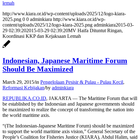
lemah
http://www.kiara.or.id/wp-content/uploads/2025/12/logo-kiara-
2025.png
0
0
adminkiara
http://www.kiara.or.id/wp-
content/uploads/2025/12/logo-kiara-2025.png
adminkiara
2015-03-
29 02:39:20
2015-03-29 02:39:20
MV Haifa Dituntut Ringan,
Koordinasi KKP dan Kejaksaan Lemah
Indonesian, Japanese Maritime Forum
Should Be Maximized
March 29, 2015
/
in
Pengelolaan Pesisir & Pulau - Pulau Kecil
,
Reformasi Kebijakan
/
by
adminkiara
REPUBLIKA.CO.ID
, JAKARTA — The Maritime Forum that will
be established by the Indonesian and Japanese governments should
be maximized to realize the concept of transforming the nation into
the world maritime axis.
“(The Indonesian-Japanese Maritime Forum) should be maximized
to support the world maritime axis vision,” General Secretary of the
People’s Coalition for Fisheries Justice (KIARA), Abdul Halim, said