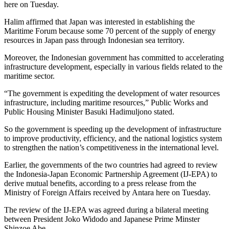
here
on Tuesday
.
Halim affirmed that Japan was interested in establishing the
Maritime Forum because some 70 percent of the supply of energy
resources in Japan pass through Indonesian sea territory.
Moreover, the Indonesian government has committed to accelerating
infrastructure development, especially in various fields related to the
maritime sector.
“The government is expediting the development of water resources
infrastructure, including maritime resources,” Public Works and
Public Housing Minister Basuki Hadimuljono stated.
So the government is speeding up the development of infrastructure
to improve productivity, efficiency, and the national logistics system
to strengthen the nation’s competitiveness in the international level.
Earlier, the governments of the two countries had agreed to review
the Indonesia-Japan Economic Partnership Agreement (IJ-EPA) to
derive mutual benefits, according to a press release from the
Ministry of Foreign Affairs received by Antara here
on Tuesday
.
The review of the IJ-EPA was agreed during a bilateral meeting
between President Joko Widodo and Japanese Prime Minster
Shinzoe Abe.