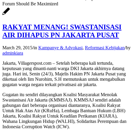
Forum Should Be Maximized
RAKYAT MENANG! SWASTANISASI
AIR DIHAPUS PN JAKARTA PUSAT
March 29, 2015
/
in
Kampanye & Advokasi
,
Reformasi Kebijakan
/
by
adminkiara
Jakarta, Villagerspost.com – Setelah beberapa kali tertunda,
keputusan yang dinanti-nanti warga DKI Jakarta akhirnya datang
juga. Hari ini, Senin (24/3), Majelis Hakim PN Jakarta Pusat yang
diketuai oleh Iim Nurohim, S.H memutuskan untuk mengabulkan
gugatan warga negara terkait privatisasi air jakarta.
Gugatan itu sendiri dilayangkan Koalisi Masyarakat Menolak
Swastanisasi Air Jakarta (KMMSAJ). KMMSAJ sendiri adalah
gabungan dari beberapa organisasi diantaranya, Koalisi Rakyat
Untuk Hak Atas Air (KRuHa), Lembaga Bantuan Hukum (LBH)
Jakarta, Koalisi Rakyat Untuk Keadilan Perikanan (KIARA),
Wahana Lingkungan Hidup (WALHI), Solidaritas Perempuan dan
Indonesia Corruption Watch (ICW).