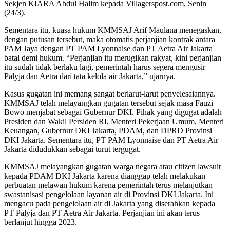
Sekjen KIARA Abdul Halim kepada Villagerspost.com, Senin
(24/3).
Sementara itu, kuasa hukum KMMSAJ Arif Maulana menegaskan,
dengan putusan tersebut, maka otomatis perjanjian kontrak antara
PAM Jaya dengan PT PAM Lyonnaise dan PT Aetra Air Jakarta
batal demi hukum. “Perjanjian itu merugikan rakyat, kini perjanjian
itu sudah tidak berlaku lagi, pemerintah harus segera mengusir
Palyja dan Aetra dari tata kelola air Jakarta,” ujarnya.
Kasus gugatan ini memang sangat berlarut-larut penyelesaiannya.
KMMSAJ telah melayangkan gugatan tersebut sejak masa Fauzi
Bowo menjabat sebagai Gubernur DKI. Pihak yang digugat adalah
Presiden dan Wakil Persiden RI, Menteri Pekerjaan Umum, Menteri
Keuangan, Gubernur DKI Jakarta, PDAM, dan DPRD Provinsi
DKI Jakarta. Sementara itu, PT PAM Lyonnaise dan PT Aetra Air
Jakarta didudukkan sebagai turut tergugat.
KMMSAJ melayangkan gugatan warga negara atau citizen lawsuit
kepada PDAM DKI Jakarta karena dianggap telah melakukan
perbuatan melawan hukum karena pemerintah terus melanjutkan
swastanisasi pengelolaan layanan air di Provinsi DKI Jakarta. Ini
mengacu pada pengelolaan air di Jakarta yang diserahkan kepada
PT Palyja dan PT Aetra Air Jakarta. Perjanjian ini akan terus
berlanjut hingga 2023.