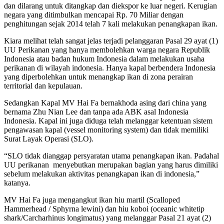
dan dilarang untuk ditangkap dan diekspor ke luar negeri. Kerugian
negara yang ditimbulkan mencapai Rp. 70 Miliar dengan
penghitungan sejak 2014 telah 7 kali melakukan penangkapan ikan.
Kiara melihat telah sangat jelas terjadi pelanggaran Pasal 29 ayat (1)
UU Perikanan yang hanya membolehkan warga negara Republik
Indonesia atau badan hukum Indonesia dalam melakukan usaha
perikanan di wilayah indonesia. Hanya kapal berbendera Indonesia
yang diperbolehkan untuk menangkap ikan di zona perairan
territorial dan kepulauan.
Sedangkan Kapal MV Hai Fa bernakhoda asing dari china yang
bernama Zhu Nian Lee dan tanpa ada ABK asal Indonesia
Indonesia. Kapal ini juga diduga telah melanggar ketentuan sistem
pengawasan kapal (vessel monitoring system) dan tidak memiliki
Surat Layak Operasi (SLO).
“SLO tidak dianggap persyaratan utama penangkapan ikan. Padahal
UU perikanan menyebutkan merupakan bagian yang harus dimiliki
sebelum melakukan aktivitas penangkapan ikan di indonesia,”
katanya.
MV Hai Fa juga mengangkut ikan hiu martil (Scalloped
Hammerhead / Sphyrna lewini) dan hiu koboi (oceanic whitetip
shark/Carcharhinus longimatus) yang melanggar Pasal 21 ayat (2)