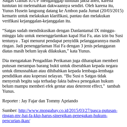
Satgas Gahtas IUUF menganggap tuntutan jaksa aneh, karena
tuntutan ini melemahkan dakwaannya sendiri. Oleh karena itu,
Yunus Husein langsung datang ke Ambon pada Jumat (20/03/2015)
kemarin untuk melakukan klarifikasi, pantau dan melakukan
verifikasi kejanggalan-kejanggalan itu.
“Satgas sudah mendiskusikan dengan Danlantamal IX minggu-
minggu lalu untuk menenggelamkan kapal Hai Fa, atas izin bu Susi
tentunya . Tapi menurut pendapat penyidik pelanggarannya masih
ringan. Jadi penenggelaman Hai Fa dengan 3 jenis pelanggaran
diatas masih belum layak dilakukan,” kata Yunus.
Dia mengatakan Pengadilan Perikanan juga diharapkan memberi
putusan merampas barang bukti untuk diserahkan kepada negara
untuk dimusnahkan atau dihibahkan kepada lembaga-lembaga
pendidikan atau koperasi nelayan. “Bu Susi n Satgas tidak
menyerah begitu saja terhadap fakta bahwa penegakan hukum
belum mampu memberi efek gentar atau deterrent effect,” tambah
Yunus.
Reporter : Jay Fajar dan Tommy Apriando
Sumber:
http://www.mongabay.co.id/
2015/03/27/pasca-putusan-
ringan-mv-hai-fa-kkp-harus-
sinergikan-penegakan-hukum-
pencurian-ikan/