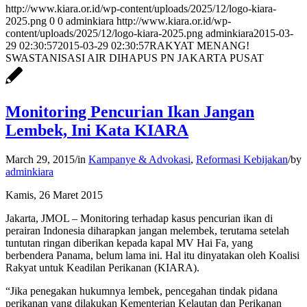
http://www.kiara.or.id/wp-content/uploads/2025/12/logo-kiara-
2025.png
0
0
adminkiara
http://www.kiara.or.id/wp-
content/uploads/2025/12/logo-kiara-2025.png
adminkiara
2015-03-
29 02:30:57
2015-03-29 02:30:57
RAKYAT MENANG!
SWASTANISASI AIR DIHAPUS PN JAKARTA PUSAT
Monitoring Pencurian Ikan Jangan
Lembek, Ini Kata KIARA
March 29, 2015
/
in
Kampanye & Advokasi
,
Reformasi Kebijakan
/
by
adminkiara
Kamis, 26 Maret 2015
Jakarta, JMOL – Monitoring terhadap kasus pencurian ikan di
perairan Indonesia diharapkan jangan melembek, terutama setelah
tuntutan ringan diberikan kepada kapal MV Hai Fa, yang
berbendera Panama, belum lama ini. Hal itu dinyatakan oleh Koalisi
Rakyat untuk Keadilan Perikanan (KIARA).
“Jika penegakan hukumnya lembek, pencegahan tindak pidana
perikanan yang dilakukan Kementerian Kelautan dan Perikanan