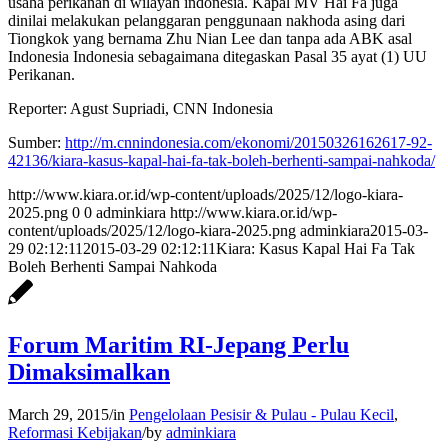
usaha perikanan di wilayah indonesia. Kapal MV Hai Fa juga
dinilai melakukan pelanggaran penggunaan nakhoda asing dari
Tiongkok yang bernama Zhu Nian Lee dan tanpa ada ABK asal
Indonesia Indonesia sebagaimana ditegaskan Pasal 35 ayat (1) UU
Perikanan.
Reporter: Agust Supriadi, CNN Indonesia
Sumber:
http://m.cnnindonesia.com/
ekonomi/20150326162617-92-
42136/kiara-kasus-kapal-hai-
fa-tak-boleh-berhenti-sampai-
nahkoda/
http://www.kiara.or.id/wp-content/uploads/2025/12/logo-kiara-
2025.png
0
0
adminkiara
http://www.kiara.or.id/wp-
content/uploads/2025/12/logo-kiara-2025.png
adminkiara
2015-03-
29 02:12:11
2015-03-29 02:12:11
Kiara: Kasus Kapal Hai Fa Tak
Boleh Berhenti Sampai Nahkoda
Forum Maritim RI-Jepang Perlu
Dimaksimalkan
March 29, 2015
/
in
Pengelolaan Pesisir & Pulau - Pulau Kecil
,
Reformasi Kebijakan
/
by
adminkiara