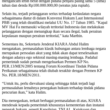
mengancam lebih berat dengan pidana penjara paling lama 5 (lima)
tahun dan denda Rp100.000.000,00 (seratus juta rupiah).
Selain itu, terjadi pelanggaran serius terhadap kedaulatan negara
sebagaimana diatur di dalam Konvensi Hukum Laut Internasional
PBB yang telah diratifikasi melalui UU No. 17 Tahun 1985. “Kapal
MV Hai Fa memasuki wilayah teritorial Indonesia dan melakukan
pelanggaran dengan menangkap ikan secara ilegal, baik perairan
kepulauan maupun perairan teritorial,” kata Marthin.
Sementara itu, Sekretaris Jenderal KIARA Abdul Halim
mengatakan, permasalahan klasik hubungan antara lembaga negara
merupakan persoalan akut yang tidak akan dapat terselesaikan
dengan adanya ego sektoral masing-masing lembaga. Padahal
pemerintah sudah pernah mengeluarkan Permen KP No.
PER.13/MEN/2005 tentang Forum Koordinasi Tindak Pidana
Perikanan sebagaimana telah diubah terakhir dengan Permen KP
No. PER.18/MEN/2011.
“Untuk itu, perlu dievaluasi ulang sehingga tidak terjadi lagi
permasalahan lemahnya penegakan hukum terhadap tindak pidana
pencurian ikan,” kata Halim.
Dia menegaskan, terkait berbagai permasalahan di atas, KIARA
mendesak kepada pemerintah khususnya kementerian dan instansi
penegak hukum, seperti Kepolisian, TNI AL, Kejaksaan dan