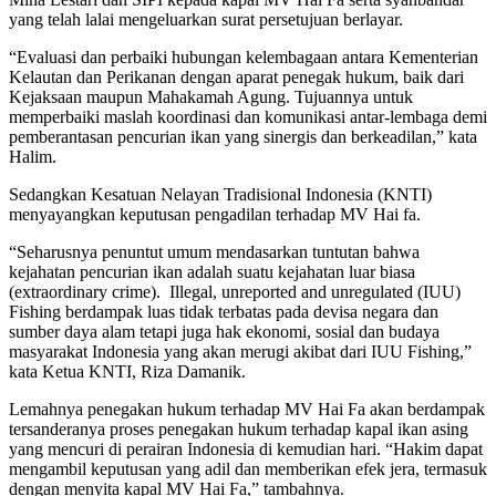
yang telah lalai mengeluarkan surat persetujuan berlayar.
“Evaluasi dan perbaiki hubungan kelembagaan antara Kementerian
Kelautan dan Perikanan dengan aparat penegak hukum, baik dari
Kejaksaan maupun Mahakamah Agung. Tujuannya untuk
memperbaiki maslah koordinasi dan komunikasi antar-lembaga demi
pemberantasan pencurian ikan yang sinergis dan berkeadilan,” kata
Halim.
Sedangkan Kesatuan Nelayan Tradisional Indonesia (KNTI)
menyayangkan keputusan pengadilan terhadap MV Hai fa.
“Seharusnya penuntut umum mendasarkan tuntutan bahwa
kejahatan pencurian ikan adalah suatu kejahatan luar biasa
(extraordinary crime). Illegal, unreported and unregulated (IUU)
Fishing berdampak luas tidak terbatas pada devisa negara dan
sumber daya alam tetapi juga hak ekonomi, sosial dan budaya
masyarakat Indonesia yang akan merugi akibat dari IUU Fishing,”
kata Ketua KNTI, Riza Damanik.
Lemahnya penegakan hukum terhadap MV Hai Fa akan berdampak
tersanderanya proses penegakan hukum terhadap kapal ikan asing
yang mencuri di perairan Indonesia di kemudian hari. “Hakim dapat
mengambil keputusan yang adil dan memberikan efek jera, termasuk
dengan menyita kapal MV Hai Fa,” tambahnya.