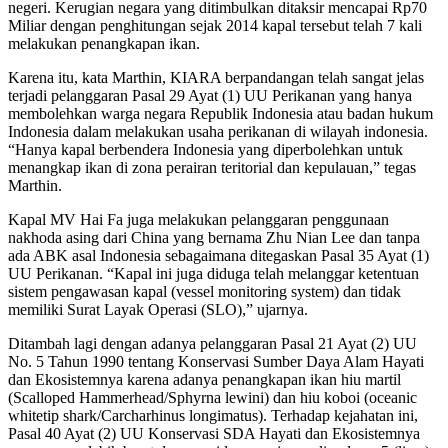
negeri. Kerugian negara yang ditimbulkan ditaksir mencapai Rp70
Miliar dengan penghitungan sejak 2014 kapal tersebut telah 7 kali
melakukan penangkapan ikan.
Karena itu, kata Marthin, KIARA berpandangan telah sangat jelas
terjadi pelanggaran Pasal 29 Ayat (1) UU Perikanan yang hanya
membolehkan warga negara Republik Indonesia atau badan hukum
Indonesia dalam melakukan usaha perikanan di wilayah indonesia.
“Hanya kapal berbendera Indonesia yang diperbolehkan untuk
menangkap ikan di zona perairan teritorial dan kepulauan,” tegas
Marthin.
Kapal MV Hai Fa juga melakukan pelanggaran penggunaan
nakhoda asing dari China yang bernama Zhu Nian Lee dan tanpa
ada ABK asal Indonesia sebagaimana ditegaskan Pasal 35 Ayat (1)
UU Perikanan. “Kapal ini juga diduga telah melanggar ketentuan
sistem pengawasan kapal (vessel monitoring system) dan tidak
memiliki Surat Layak Operasi (SLO),” ujarnya.
Ditambah lagi dengan adanya pelanggaran Pasal 21 Ayat (2) UU
No. 5 Tahun 1990 tentang Konservasi Sumber Daya Alam Hayati
dan Ekosistemnya karena adanya penangkapan ikan hiu martil
(Scalloped Hammerhead/Sphyrna lewini) dan hiu koboi (oceanic
whitetip shark/Carcharhinus longimatus). Terhadap kejahatan ini,
Pasal 40 Ayat (2) UU Konservasi SDA Hayati dan Ekosistemnya