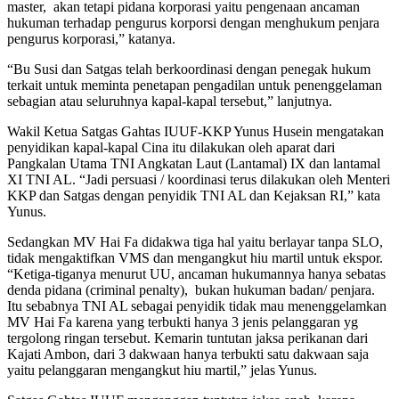
master, akan tetapi pidana korporasi yaitu pengenaan ancaman
hukuman terhadap pengurus korporsi dengan menghukum penjara
pengurus korporasi,” katanya.
“Bu Susi dan Satgas telah berkoordinasi dengan penegak hukum
terkait untuk meminta penetapan pengadilan untuk penenggelaman
sebagian atau seluruhnya kapal-kapal tersebut,” lanjutnya.
Wakil Ketua Satgas Gahtas IUUF-KKP Yunus Husein mengatakan
penyidikan kapal-kapal Cina itu dilakukan oleh aparat dari
Pangkalan Utama TNI Angkatan Laut (Lantamal) IX dan lantamal
XI TNI AL. “Jadi persuasi / koordinasi terus dilakukan oleh Menteri
KKP dan Satgas dengan penyidik TNI AL dan Kejaksan RI,” kata
Yunus.
Sedangkan MV Hai Fa didakwa tiga hal yaitu berlayar tanpa SLO,
tidak mengaktifkan VMS dan mengangkut hiu martil untuk ekspor.
“Ketiga-tiganya menurut UU, ancaman hukumannya hanya sebatas
denda pidana (criminal penalty), bukan hukuman badan/ penjara.
Itu sebabnya TNI AL sebagai penyidik tidak mau menenggelamkan
MV Hai Fa karena yang terbukti hanya 3 jenis pelanggaran yg
tergolong ringan tersebut. Kemarin tuntutan jaksa perikanan dari
Kajati Ambon, dari 3 dakwaan hanya terbukti satu dakwaan saja
yaitu pelanggaran mengangkut hiu martil,” jelas Yunus.