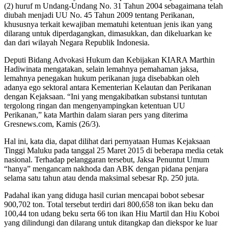
(2) huruf m Undang-Undang No. 31 Tahun 2004 sebagaimana telah
diubah menjadi UU No. 45 Tahun 2009 tentang Perikanan,
khususnya terkait kewajiban mematuhi ketentuan jenis ikan yang
dilarang untuk diperdagangkan, dimasukkan, dan dikeluarkan ke
dan dari wilayah Negara Republik Indonesia.
Deputi Bidang Advokasi Hukum dan Kebijakan KIARA Marthin
Hadiwinata mengatakan, selain lemahnya pemahaman jaksa,
lemahnya penegakan hukum perikanan juga disebabkan oleh
adanya ego sektoral antara Kementerian Kelautan dan Perikanan
dengan Kejaksaan. “Ini yang mengakibatkan substansi tuntutan
tergolong ringan dan mengenyampingkan ketentuan UU
Perikanan,” kata Marthin dalam siaran pers yang diterima
Gresnews.com, Kamis (26/3).
Hal ini, kata dia, dapat dilihat dari pernyataan Humas Kejaksaan
Tinggi Maluku pada tanggal 25 Maret 2015 di beberapa media cetak
nasional. Terhadap pelanggaran tersebut, Jaksa Penuntut Umum
“hanya” mengancam nakhoda dan ABK dengan pidana penjara
selama satu tahun atau denda maksimal sebesar Rp. 250 juta.
Padahal ikan yang diduga hasil curian mencapai bobot sebesar
900,702 ton. Total tersebut terdiri dari 800,658 ton ikan beku dan
100,44 ton udang beku serta 66 ton ikan Hiu Martil dan Hiu Koboi
yang dilindungi dan dilarang untuk ditangkap dan diekspor ke luar