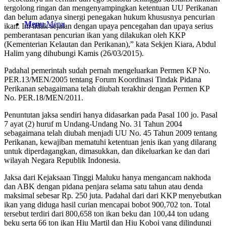
tergolong ringan dan mengenyampingkan ketentuan UU Perikanan
dan belum adanya sinergi penegakan hukum khususnya pencurian
Menu
Menu
ikan. Ini tidak sejalan dengan upaya pencegahan dan upaya serius
pemberantasan pencurian ikan yang dilakukan oleh KKP
(Kementerian Kelautan dan Perikanan),” kata Sekjen Kiara, Abdul
Halim yang dihubungi Kamis (26/03/2015).
Padahal pemerintah sudah pernah mengeluarkan Permen KP No.
PER.13/MEN/2005 tentang Forum Koordinasi Tindak Pidana
Perikanan sebagaimana telah diubah terakhir dengan Permen KP
No. PER.18/MEN/2011.
Penuntutan jaksa sendiri hanya didasarkan pada Pasal 100 jo. Pasal
7 ayat (2) huruf m Undang-Undang No. 31 Tahun 2004
sebagaimana telah diubah menjadi UU No. 45 Tahun 2009 tentang
Perikanan, kewajiban mematuhi ketentuan jenis ikan yang dilarang
untuk diperdagangkan, dimasukkan, dan dikeluarkan ke dan dari
wilayah Negara Republik Indonesia.
Jaksa dari Kejaksaan Tinggi Maluku hanya mengancam nakhoda
dan ABK dengan pidana penjara selama satu tahun atau denda
maksimal sebesar Rp. 250 juta. Padahal dari dari KKP menyebutkan
ikan yang diduga hasil curian mencapai bobot 900,702 ton. Total
tersebut terdiri dari 800,658 ton ikan beku dan 100,44 ton udang
beku serta 66 ton ikan Hiu Martil dan Hiu Koboi yang dilindungi