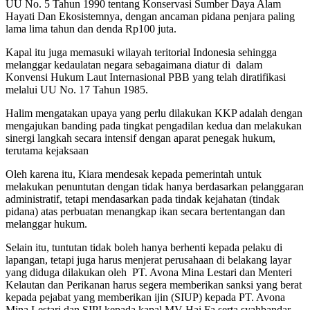
UU No. 5 Tahun 1990 tentang Konservasi Sumber Daya Alam
Hayati Dan Ekosistemnya, dengan ancaman pidana penjara paling
lama lima tahun dan denda Rp100 juta.
Kapal itu juga memasuki wilayah teritorial Indonesia sehingga
melanggar kedaulatan negara sebagaimana diatur di dalam
Konvensi Hukum Laut Internasional PBB yang telah diratifikasi
melalui UU No. 17 Tahun 1985.
Halim mengatakan upaya yang perlu dilakukan KKP adalah dengan
mengajukan banding pada tingkat pengadilan kedua dan melakukan
sinergi langkah secara intensif dengan aparat penegak hukum,
terutama kejaksaan
Oleh karena itu, Kiara mendesak kepada pemerintah untuk
melakukan penuntutan dengan tidak hanya berdasarkan pelanggaran
administratif, tetapi mendasarkan pada tindak kejahatan (tindak
pidana) atas perbuatan menangkap ikan secara bertentangan dan
melanggar hukum.
Selain itu, tuntutan tidak boleh hanya berhenti kepada pelaku di
lapangan, tetapi juga harus menjerat perusahaan di belakang layar
yang diduga dilakukan oleh PT. Avona Mina Lestari dan Menteri
Kelautan dan Perikanan harus segera memberikan sanksi yang berat
kepada pejabat yang memberikan ijin (SIUP) kepada PT. Avona
Mina Lestari dan SIPI kepada kapal MV Hai Fa serta syahbandar