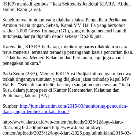
(KKP) menjadi gembos,” kata Sekretaris Jenderal KIARA, Abdul
Halim, Rabu (25/3).
Sebelumnya, tuntutan yang diajukan Jaksa Pengadilan Perikanan
Ambon terlalu ringan. Sebab, Kapal MV Hai Fa yang berbobot
sekitar 3.000 Gross Tonnage (GT), yang diduga mencuri ikan di
Indonesia, hanya dijatuhi denda sebesar Rp200 juta.
Karena itu, KIARA berharap, monitoring harus dilakukan secara
terus-menerus, terutama terhadap penanganan kasus pencurian ikan.
“Tidak hanya Menteri Kelautan dan Perikanan, tapi juga aparat
penegakan hukum.”
Pada Senin (23/3), Menteri KKP Susi Pudjiastuti mengaku kecewa
terkait ringannya tuntutan yang diajukan jaksa terhadap kapal MV
Hai Fa. “Setelah kami teliti, hasilnya sangat mengecewakan,” kata
Susi, dalam jumpa pers di Kantor Kementerian Kelautan dan
Perikanan, Jakarta.[AN]
Sumber:
http://jurnalmaritim.com/2015/
03/monitoring-pencurian-
ikan-
jangan-lembek-ini-kata-kiara/
http://www.kiara.or.id/wp-content/uploads/2025/12/logo-kiara-
2025.png
0
0
adminkiara
http://www.kiara.or.id/wp-
content/uploads/2025/12/logo-kiara-2025.png
adminkiara
2015-03-