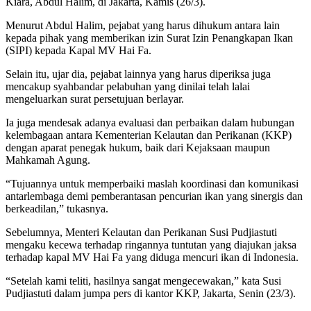
Kiara, Abdul Halim, di Jakarta, Kamis (26/3).
Menurut Abdul Halim, pejabat yang harus dihukum antara lain
kepada pihak yang memberikan izin Surat Izin Penangkapan Ikan
(SIPI) kepada Kapal MV Hai Fa.
Selain itu, ujar dia, pejabat lainnya yang harus diperiksa juga
mencakup syahbandar pelabuhan yang dinilai telah lalai
mengeluarkan surat persetujuan berlayar.
Ia juga mendesak adanya evaluasi dan perbaikan dalam hubungan
kelembagaan antara Kementerian Kelautan dan Perikanan (KKP)
dengan aparat penegak hukum, baik dari Kejaksaan maupun
Mahkamah Agung.
“Tujuannya untuk memperbaiki maslah koordinasi dan komunikasi
antarlembaga demi pemberantasan pencurian ikan yang sinergis dan
berkeadilan,” tukasnya.
Sebelumnya, Menteri Kelautan dan Perikanan Susi Pudjiastuti
mengaku kecewa terhadap ringannya tuntutan yang diajukan jaksa
terhadap kapal MV Hai Fa yang diduga mencuri ikan di Indonesia.
“Setelah kami teliti, hasilnya sangat mengecewakan,” kata Susi
Pudjiastuti dalam jumpa pers di kantor KKP, Jakarta, Senin (23/3).