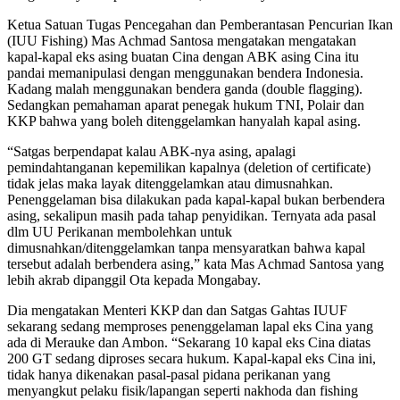
Ketua Satuan Tugas Pencegahan dan Pemberantasan Pencurian Ikan
(IUU Fishing) Mas Achmad Santosa mengatakan mengatakan
kapal-kapal eks asing buatan Cina dengan ABK asing Cina itu
pandai memanipulasi dengan menggunakan bendera Indonesia.
Kadang malah menggunakan bendera ganda (double flagging).
Sedangkan pemahaman aparat penegak hukum TNI, Polair dan
KKP bahwa yang boleh ditenggelamkan hanyalah kapal asing.
“Satgas berpendapat kalau ABK-nya asing, apalagi
pemindahtanganan kepemilikan kapalnya (deletion of certificate)
tidak jelas maka layak ditenggelamkan atau dimusnahkan.
Penenggelaman bisa dilakukan pada kapal-kapal bukan berbendera
asing, sekalipun masih pada tahap penyidikan. Ternyata ada pasal
dlm UU Perikanan membolehkan untuk
dimusnahkan/ditenggelamkan tanpa mensyaratkan bahwa kapal
tersebut adalah berbendera asing,” kata Mas Achmad Santosa yang
lebih akrab dipanggil Ota kepada Mongabay.
Dia mengatakan Menteri KKP dan dan Satgas Gahtas IUUF
sekarang sedang memproses penenggelaman lapal eks Cina yang
ada di Merauke dan Ambon. “Sekarang 10 kapal eks Cina diatas
200 GT sedang diproses secara hukum. Kapal-kapal eks Cina ini,
tidak hanya dikenakan pasal-pasal pidana perikanan yang
menyangkut pelaku fisik/lapangan seperti nakhoda dan fishing