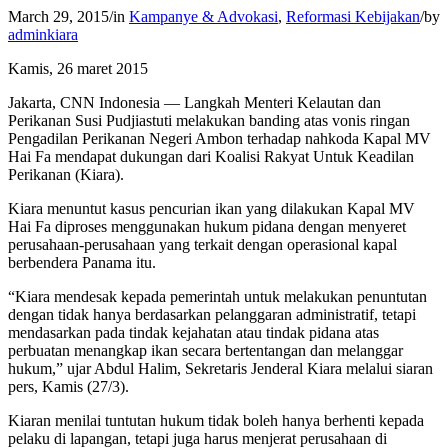
March 29, 2015
/
in
Kampanye & Advokasi
,
Reformasi Kebijakan
/
by
adminkiara
Kamis, 26 maret 2015
Jakarta, CNN Indonesia — Langkah Menteri Kelautan dan
Perikanan Susi Pudjiastuti melakukan banding atas vonis ringan
Pengadilan Perikanan Negeri Ambon terhadap nahkoda Kapal MV
Hai Fa mendapat dukungan dari Koalisi Rakyat Untuk Keadilan
Perikanan (Kiara).
Kiara menuntut kasus pencurian ikan yang dilakukan Kapal MV
Hai Fa diproses menggunakan hukum pidana dengan menyeret
perusahaan-perusahaan yang terkait dengan operasional kapal
berbendera Panama itu.
“Kiara mendesak kepada pemerintah untuk melakukan penuntutan
dengan tidak hanya berdasarkan pelanggaran administratif, tetapi
mendasarkan pada tindak kejahatan atau tindak pidana atas
perbuatan menangkap ikan secara bertentangan dan melanggar
hukum,” ujar Abdul Halim, Sekretaris Jenderal Kiara melalui siaran
pers, Kamis (27/3).
Kiaran menilai tuntutan hukum tidak boleh hanya berhenti kepada
pelaku di lapangan, tetapi juga harus menjerat perusahaan di