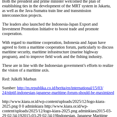
Both the president and prime minister welcomed the plan of
establishing ties in the development of the MRT system in Jakarta,
as well as the Java-Sumatra train line and transmission
interconnection projects.
The leaders also launched the Indonesia-Japan Export and
Investment Promotion Initiative to boost trade and promote
cooperation.
With regard to maritime cooperation, Indonesia and Japan have
agreed to form a maritime cooperation forum, particularly to discuss
maritime security, maritime infrastructure (marine highway
program), and to improve field work and the fishing industry.
These are in line with the Indonesian government’s efforts to realize
the vision of a maritime axis.
Red: Julkifli Marbun
Sumber:
http://m.republika.co.id/
berita/en/international/15/03/
24/nlptif-indonesian-japanese-
maritime-forum-should-be-
maximized
http://www.kiara.or.id/wp-content/uploads/2025/12/logo-kiara-
2025.png
0
0
adminkiara
http://www.kiara.or.id/wp-
content/uploads/2025/12/logo-kiara-2025.png
adminkiara
2015-03-
29 02:34:19
2015-03-29 02:34:19
Indonesian, Japanese Maritime