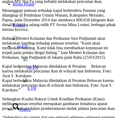
angkut MV Hai Fa yang terbukti melakukan pencurian ikan.
Berita Pesisir
Menanggapi putusan terhadap kapal berbendera Panama yang
ditangkap di Pelabuhan Umum Wanam, Kabupaten Merauke,
Papua, pada Desember 2014 dan membawa 800.658 kilogram ikan
dan 100.044 kg udang milik PT Avona Mina Lestari, berbagai pihak
Kontak
merasa kecewa.
Bahkan Menteri Kelautan dan Perikanan Susi Pudjiastuti akan
melakukan banding terhadap putusan tersebut. “Kami akan
EN
melakukan banding. Kami tidak bisa membiarkan keputusan ini
terjadi pada pelaku illegal fishing,” kata Menteri Kelautan dan
Perikanan, Susi Pudjiastuti di Jakarta pada Rabu (25/03/2015).
Kapal berbendera Malaysia diledakkan di Perairan Belawan
EN
karena melakukan pencurian ikan di wilayah laut Indonesia. Foto:
Ayat S Karokaro
Kapal berbendera Malaysia diledakkan di Perairan Belawan karena
melakukan pencurian ikan di wilayah laut Indonesia. Foto: Ayat S
FR
Karokaro
Sedangkan Koalisi Rakyat Untuk Keadilan Perikanan (Kiara)
melihat putusan tersebut merupakan gambaran lemahnya aparat
penegak hukum dalam pemberantasan tindak pidana pencurian ikan.
Search
“Sebetulnya ini cermin dari ego sektoral sehingga substansi tuntutan