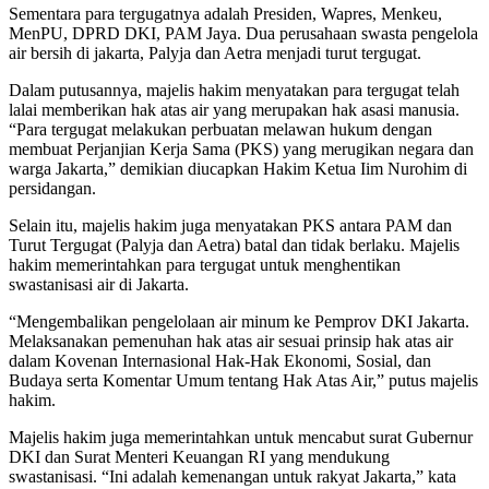
Sementara para tergugatnya adalah Presiden, Wapres, Menkeu,
MenPU, DPRD DKI, PAM Jaya. Dua perusahaan swasta pengelola
air bersih di jakarta, Palyja dan Aetra menjadi turut tergugat.
Dalam putusannya, majelis hakim menyatakan para tergugat telah
lalai memberikan hak atas air yang merupakan hak asasi manusia.
“Para tergugat melakukan perbuatan melawan hukum dengan
membuat Perjanjian Kerja Sama (PKS) yang merugikan negara dan
warga Jakarta,” demikian diucapkan Hakim Ketua Iim Nurohim di
persidangan.
Selain itu, majelis hakim juga menyatakan PKS antara PAM dan
Turut Tergugat (Palyja dan Aetra) batal dan tidak berlaku. Majelis
hakim memerintahkan para tergugat untuk menghentikan
swastanisasi air di Jakarta.
“Mengembalikan pengelolaan air minum ke Pemprov DKI Jakarta.
Melaksanakan pemenuhan hak atas air sesuai prinsip hak atas air
dalam Kovenan Internasional Hak-Hak Ekonomi, Sosial, dan
Budaya serta Komentar Umum tentang Hak Atas Air,” putus majelis
hakim.
Majelis hakim juga memerintahkan untuk mencabut surat Gubernur
DKI dan Surat Menteri Keuangan RI yang mendukung
swastanisasi. “Ini adalah kemenangan untuk rakyat Jakarta,” kata