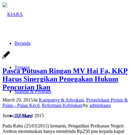
Beranda
Tentang
Pasca Putusan Ringan MV Hai Fa, KKP
Harus Sinergikan Penegakan Hukum
Pencurian Ikan
Mandat & Program
March 29, 2015
/
in
Kampanye & Advokasi
,
Pengelolaan Pesisir &
Pulau - Pulau Kecil
,
Reformasi Kebijakan
/
by
adminkiara
Jumat, 27 Maret 2015
Publikasi
Pada Rabu (25/03/2015) kemarin, Pengadilan Perikanan Negeri
Ambon memutuskan hanya mendenda Rp250 juta kepada kapal