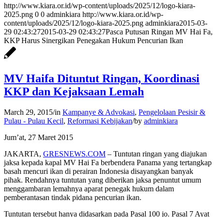
http://www.kiara.or.id/wp-content/uploads/2025/12/logo-kiara-
2025.png
0
0
adminkiara
http://www.kiara.or.id/wp-
content/uploads/2025/12/logo-kiara-2025.png
adminkiara
2015-03-
29 02:43:27
2015-03-29 02:43:27
Pasca Putusan Ringan MV Hai Fa,
KKP Harus Sinergikan Penegakan Hukum Pencurian Ikan
MV Haifa Dituntut Ringan, Koordinasi
KKP dan Kejaksaan Lemah
March 29, 2015
/
in
Kampanye & Advokasi
,
Pengelolaan Pesisir &
Pulau - Pulau Kecil
,
Reformasi Kebijakan
/
by
adminkiara
Jum’at, 27 Maret 2015
JAKARTA,
GRESNEWS.COM
– Tuntutan ringan yang diajukan
jaksa kepada kapal MV Hai Fa berbendera Panama yang tertangkap
basah mencuri ikan di perairan Indonesia disayangkan banyak
pihak. Rendahnya tuntutan yang diberikan jaksa penuntut umum
menggambaran lemahnya aparat penegak hukum dalam
pemberantasan tindak pidana pencurian ikan.
Tuntutan tersebut hanya didasarkan pada Pasal 100 jo. Pasal 7 Ayat