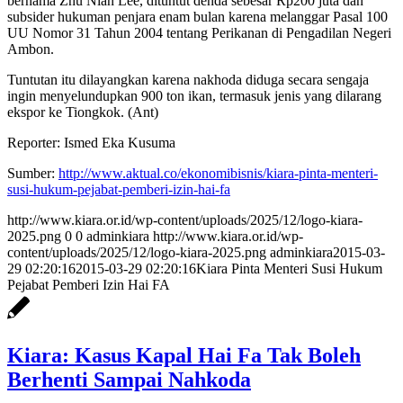
bernama Zhu Nian Lee, dituntut denda sebesar Rp200 juta dan
subsider hukuman penjara enam bulan karena melanggar Pasal 100
UU Nomor 31 Tahun 2004 tentang Perikanan di Pengadilan Negeri
Ambon.
Tuntutan itu dilayangkan karena nakhoda diduga secara sengaja
ingin menyelundupkan 900 ton ikan, termasuk jenis yang dilarang
ekspor ke Tiongkok. (Ant)
Reporter: Ismed Eka Kusuma
Sumber:
http://www.aktual.co/
ekonomibisnis/kiara-pinta-
menteri-
susi-hukum-pejabat-
pemberi-izin-hai-fa
http://www.kiara.or.id/wp-content/uploads/2025/12/logo-kiara-
2025.png
0
0
adminkiara
http://www.kiara.or.id/wp-
content/uploads/2025/12/logo-kiara-2025.png
adminkiara
2015-03-
29 02:20:16
2015-03-29 02:20:16
Kiara Pinta Menteri Susi Hukum
Pejabat Pemberi Izin Hai FA
Kiara: Kasus Kapal Hai Fa Tak Boleh
Berhenti Sampai Nahkoda