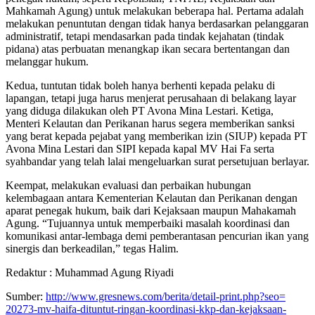
Mahkamah Agung) untuk melakukan beberapa hal. Pertama adalah
melakukan penuntutan dengan tidak hanya berdasarkan pelanggaran
administratif, tetapi mendasarkan pada tindak kejahatan (tindak
pidana) atas perbuatan menangkap ikan secara bertentangan dan
melanggar hukum.
Kedua, tuntutan tidak boleh hanya berhenti kepada pelaku di
lapangan, tetapi juga harus menjerat perusahaan di belakang layar
yang diduga dilakukan oleh PT Avona Mina Lestari. Ketiga,
Menteri Kelautan dan Perikanan harus segera memberikan sanksi
yang berat kepada pejabat yang memberikan izin (SIUP) kepada PT
Avona Mina Lestari dan SIPI kepada kapal MV Hai Fa serta
syahbandar yang telah lalai mengeluarkan surat persetujuan berlayar.
Keempat, melakukan evaluasi dan perbaikan hubungan
kelembagaan antara Kementerian Kelautan dan Perikanan dengan
aparat penegak hukum, baik dari Kejaksaan maupun Mahakamah
Agung. “Tujuannya untuk memperbaiki masalah koordinasi dan
komunikasi antar-lembaga demi pemberantasan pencurian ikan yang
sinergis dan berkeadilan,” tegas Halim.
Redaktur : Muhammad Agung Riyadi
Sumber:
http://www.gresnews.com/
berita/detail-print.php?seo=
20273-mv-haifa-dituntut-
ringan-koordinasi-kkp-dan-
kejaksaan-