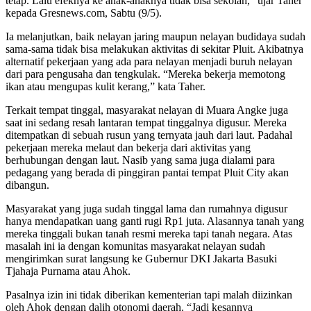
tetap. Lalu efeknya ke anak-anaknya tidak bisa sekolah,” ujar Taher
kepada Gresnews.com, Sabtu (9/5).
Ia melanjutkan, baik nelayan jaring maupun nelayan budidaya sudah
sama-sama tidak bisa melakukan aktivitas di sekitar Pluit. Akibatnya
alternatif pekerjaan yang ada para nelayan menjadi buruh nelayan
dari para pengusaha dan tengkulak. “Mereka bekerja memotong
ikan atau mengupas kulit kerang,” kata Taher.
Terkait tempat tinggal, masyarakat nelayan di Muara Angke juga
saat ini sedang resah lantaran tempat tinggalnya digusur. Mereka
ditempatkan di sebuah rusun yang ternyata jauh dari laut. Padahal
pekerjaan mereka melaut dan bekerja dari aktivitas yang
berhubungan dengan laut. Nasib yang sama juga dialami para
pedagang yang berada di pinggiran pantai tempat Pluit City akan
dibangun.
Masyarakat yang juga sudah tinggal lama dan rumahnya digusur
hanya mendapatkan uang ganti rugi Rp1 juta. Alasannya tanah yang
mereka tinggali bukan tanah resmi mereka tapi tanah negara. Atas
masalah ini ia dengan komunitas masyarakat nelayan sudah
mengirimkan surat langsung ke Gubernur DKI Jakarta Basuki
Tjahaja Purnama atau Ahok.
Pasalnya izin ini tidak diberikan kementerian tapi malah diizinkan
oleh Ahok dengan dalih otonomi daerah. “Jadi kesannya