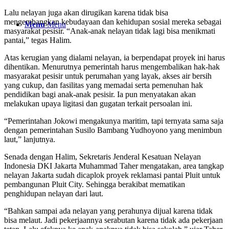
Lalu nelayan juga akan dirugikan karena tidak bisa
mengembangkan kebudayaan dan kehidupan sosial mereka sebagai
Menu
Menu
masyarakat pesisir. “Anak-anak nelayan tidak lagi bisa menikmati
pantai,” tegas Halim.
Atas kerugian yang dialami nelayan, ia berpendapat proyek ini harus
dihentikan. Menurutnya pemerintah harus mengembalikan hak-hak
masyarakat pesisir untuk perumahan yang layak, akses air bersih
yang cukup, dan fasilitas yang memadai serta pemenuhan hak
pendidikan bagi anak-anak pesisir. Ia pun menyatakan akan
melakukan upaya ligitasi dan gugatan terkait persoalan ini.
“Pemerintahan Jokowi mengakunya maritim, tapi ternyata sama saja
dengan pemerintahan Susilo Bambang Yudhoyono yang menimbun
laut,” lanjutnya.
Senada dengan Halim, Sekretaris Jenderal Kesatuan Nelayan
Indonesia DKI Jakarta Muhammad Taher mengatakan, area tangkap
nelayan Jakarta sudah dicaplok proyek reklamasi pantai Pluit untuk
pembangunan Pluit City. Sehingga berakibat mematikan
penghidupan nelayan dari laut.
“Bahkan sampai ada nelayan yang perahunya dijual karena tidak
bisa melaut. Jadi pekerjaannya serabutan karena tidak ada pekerjaan