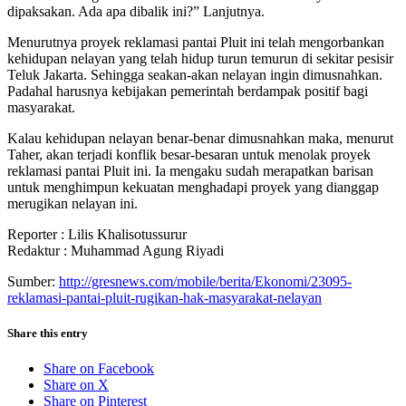
dipaksakan. Ada apa dibalik ini?” Lanjutnya.
Menurutnya proyek reklamasi pantai Pluit ini telah mengorbankan
kehidupan nelayan yang telah hidup turun temurun di sekitar pesisir
Teluk Jakarta. Sehingga seakan-akan nelayan ingin dimusnahkan.
Padahal harusnya kebijakan pemerintah berdampak positif bagi
masyarakat.
Kalau kehidupan nelayan benar-benar dimusnahkan maka, menurut
Taher, akan terjadi konflik besar-besaran untuk menolak proyek
reklamasi pantai Pluit ini. Ia mengaku sudah merapatkan barisan
untuk menghimpun kekuatan menghadapi proyek yang dianggap
merugikan nelayan ini.
Reporter : Lilis Khalisotussurur
Redaktur : Muhammad Agung Riyadi
Sumber:
http://gresnews.com/mobile/
berita/Ekonomi/23095-
reklamasi-pantai-pluit-
rugikan-hak-masyarakat-nelayan
Share this entry
Share on Facebook
Share on X
Share on Pinterest