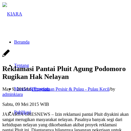
Beranda
Tentang
Reklamasi Pantai Pluit Agung Podomoro
Rugikan Hak Nelayan
Mandat & Program
May 9, 2015
/
in
Pengelolaan Pesisir & Pulau - Pulau Kecil
/
by
adminkiara
Sabtu, 09 Mei 2015 WIB
Publikasi
JAKARTA GRESNEWS – Izin reklamasi pantai Pluit diyakini akan
sangat merugikan masyarakat nelayan. Pasalnya banyak segi dari
kehidupan nelayan yang dikorbankan akibat proyek reklamasi
pantai Pluit ini. Diantaranya hilangnya lapangan pekerjaan untuk