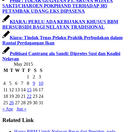
Petisi : TOLAK GUGATAN PT. ARUNA WIJAYA
SAKTI/CHAROEN POKPHAND TERHADAP 385
PETAMBAK UDANG EKS DIPASENA
KIARA: PERLU ADA KEBIJAKAN KHUSUS BBM
BERSUBSIDI BAGI NELAYAN TRADISIONAL
Kiara: Tindak Tegas Pelaku Praktik Perbudakan dalam
Rantai Perdagangan Ikan
Politisasi Cantrang ala Sandi: Diprotes Susi dan Koalisi
Nelayan
May 2015
M
T
W
T
F
S
S
1
2
3
4
5
6
7
8
9
10
11
12
13
14
15
16
17
18
19
20
21
22
23
24
25
26
27
28
29
30
31
« Apr
Jun »
Related Link
Harga BBM Untuk Nelayan Besar dari Presiden, pada