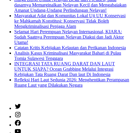
dasarnya Memarginalkan Nelayan Kecil dan Mengabaiakan
Amanat Undang-Undang Perlindungan Nelayan!
Masyarakat Adat dan Komunitas Lokal Uji UU Konservasi
ke Mahkamah Konstitusi: Konservasi Tidak Boleh
Mengkriminalisasi Penjaga Alam
Selamat Hari Perempuan Nelayan Internasional, KIARA:
Sudah Saatnya Perempuan Nelayan Diakui dan Jadi Aktor
Utama!
Catatan Kritis Kebijakan Kelautan dan Perikanan Indonesia
Analisis Kasus Kriminalisasi Masyarakat Bahari di Pulau
Tomia Sulawesi Tenggara
INTEGRASI TATA RUANG DARAT DAN LAUT
UNTUK SIAPA? Ocean Grabbing Melalui Integrasi
Kebijakan Tata Ruang Darat Dan laut Di Indonesia
Refleksi Hari Laut Sedunia 2026: Menghentikan Perampasan
Ruang Laut yang Dilakukan Negara
Twitter
Instagram
Facebook
YouTube