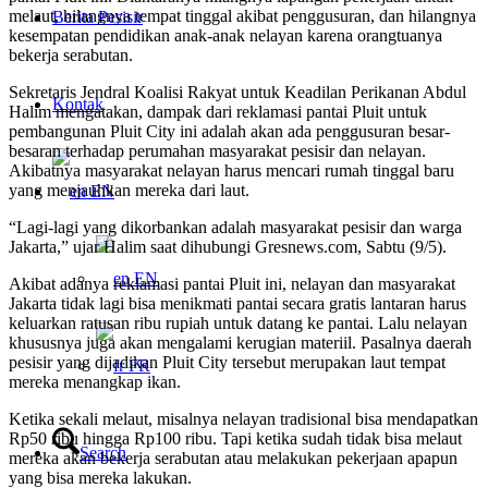
melaut, hilangnya tempat tinggal akibat penggusuran, dan hilangnya
Berita Pesisir
kesempatan pendidikan anak-anak nelayan karena orangtuanya
bekerja serabutan.
Sekretaris Jendral Koalisi Rakyat untuk Keadilan Perikanan Abdul
Kontak
Halim mengatakan, dampak dari reklamasi pantai Pluit untuk
pembangunan Pluit City ini adalah akan ada penggusuran besar-
besaran terhadap perumahan masyarakat pesisir dan nelayan.
Akibatnya masyarakat nelayan harus mencari rumah tinggal baru
yang menjauhkan mereka dari laut.
EN
“Lagi-lagi yang dikorbankan adalah masyarakat pesisir dan warga
Jakarta,” ujar Halim saat dihubungi Gresnews.com, Sabtu (9/5).
EN
Akibat adanya reklamasi pantai Pluit ini, nelayan dan masyarakat
Jakarta tidak lagi bisa menikmati pantai secara gratis lantaran harus
keluarkan ratusan ribu rupiah untuk datang ke pantai. Lalu nelayan
khususnya juga akan mengalami kerugian materiil. Pasalnya daerah
pesisir yang dijadikan Pluit City tersebut merupakan laut tempat
FR
mereka menangkap ikan.
Ketika sekali melaut, misalnya nelayan tradisional bisa mendapatkan
Rp50 ribu hingga Rp100 ribu. Tapi ketika sudah tidak bisa melaut
Search
mereka akan bekerja serabutan atau melakukan pekerjaan apapun
yang bisa mereka lakukan.