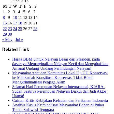
June 2015
M
T
W
T
F
S
S
1
2
3
4
5
6
7
8
9
10
11
12
13
14
15
16
17
18
19
20
21
22
23
24
25
26
27
28
29
30
« May
Jul »
Related Link
Harga BBM Untuk Nelayan Besar dari Presiden, pada
dasarnya Memarginalkan Nelayan Kecil dan Mengabaiakan
Amanat Undang-Undang Perlindungan Nelayan!
Masyarakat Adat dan Komunitas Lokal Uji UU Konservasi
ke Mahkamah Konstitusi: Konservasi Tidak Boleh
Mengkriminalisasi Penjaga Alam
Selamat Hari Perempuan Nelayan Internasional, KIARA:
Sudah Saatnya Perempuan Nelayan Diakui dan Jadi Aktor
Utama!
Catatan Kritis Kebijakan Kelautan dan Perikanan Indonesia
Analisis Kasus Kriminalisasi Masyarakat Bahari di Pulau
Tomia Sulawesi Tenggara