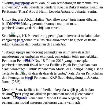
“Konteksnya harus demikian, bukan sembarangan membuka ‘tax
Berita Pesisir
allowance’,” kata Sekretaris Jenderal Koalisi Rakyat untuk Keadilan
Perikanan (Kiara) Abdul Halim kepada Antara di Jakarta, Senin.
Untuk itu, ujar Abdul Halim, “tax allowance” juga harus dibatasi
Kontak
baik dari sisi bidang peruntukkannya maupun masa
pemberlakuannya dari kebijakan tersebut.
Sebelumnya, KKP mendorong peningkatan investasi melalui paket
kebijakan pemberian fasilitas “tax allowance” bagi pelaku usaha
EN
sektor kelautan dan perikanan di Tanah Air.
“Sebagai upaya mendorong peningkatan iklim investasi dan
mendorong pertumbuhan ekonomi, pemerintah telah menerbitkan
EN
Peraturan Pemerintah No. 18 Tahun 2015 yang menetapkan
pemberian insentif fiskal berupa Fasilitas Pajak Penghasilan atau
‘Tax Allowance’ Untuk Penanaman Modal di Bidang-Bidang Usaha
Tertentu dan/atau di daerah-daerah tertentu,” kata Dirjen Pengolahan
dan Pemasaran Hasil Perikanan KKP Saut Hutagalung di Jakarta,
FR
Jumat (26/6).
Menurut Saut, fasilitas itu diberikan kepada wajib pajak badan
dalam negeri yang melakukan penanaman modal (Penanaman
Search
Modal Asing dan Penanaman Modal Dalam Negeri), baik
penanaman modal maupun perluasan usaha yang ada.