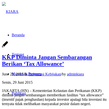
Beranda
Tentang
KKP Diminta Jangan Sembarangan
Berikan ‘Tax Allowance’
Mandat & Program
June 29, 2015
/
in
Reformasi Kebijakan
/
by
adminkiara
Senin, 29 Juni 2015
JAKARTA (HN) – Kementerian Kelautan dan Perikanan (KKP)
Publikasi
diminta jangan sembarangan memberikan fasilitas “tax allowance”
(insentif pajak penghasilan) kepada investor apalagi bila investasi itu
ternyata tidak melibatkan masyarakat pesisir dalam negeri.