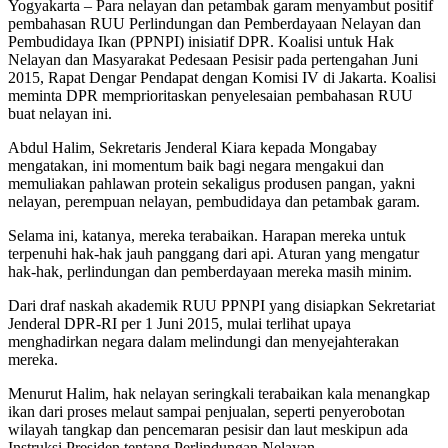
Yogyakarta – Para nelayan dan petambak garam menyambut positif
pembahasan RUU Perlindungan dan Pemberdayaan Nelayan dan
Pembudidaya Ikan (PPNPI) inisiatif DPR. Koalisi untuk Hak
Nelayan dan Masyarakat Pedesaan Pesisir pada pertengahan Juni
2015, Rapat Dengar Pendapat dengan Komisi IV di Jakarta. Koalisi
meminta DPR memprioritaskan penyelesaian pembahasan RUU
buat nelayan ini.
Abdul Halim, Sekretaris Jenderal Kiara kepada Mongabay
mengatakan, ini momentum baik bagi negara mengakui dan
memuliakan pahlawan protein sekaligus produsen pangan, yakni
nelayan, perempuan nelayan, pembudidaya dan petambak garam.
Selama ini, katanya, mereka terabaikan. Harapan mereka untuk
terpenuhi hak-hak jauh panggang dari api. Aturan yang mengatur
hak-hak, perlindungan dan pemberdayaan mereka masih minim.
Dari draf naskah akademik RUU PPNPI yang disiapkan Sekretariat
Jenderal DPR-RI per 1 Juni 2015, mulai terlihat upaya
menghadirkan negara dalam melindungi dan menyejahterakan
mereka.
Menurut Halim, hak nelayan seringkali terabaikan kala menangkap
ikan dari proses melaut sampai penjualan, seperti penyerobotan
wilayah tangkap dan pencemaran pesisir dan laut meskipun ada
Instruksi Presiden tentang Perlindungan Nelayan.