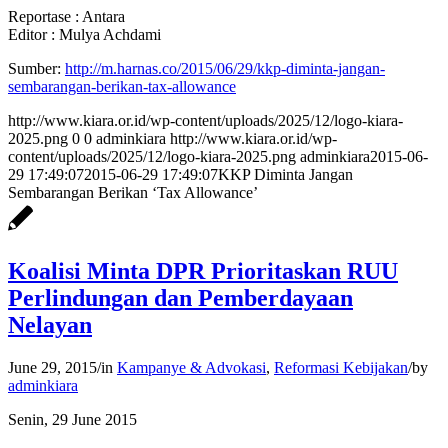
Reportase : Antara
Editor : Mulya Achdami
Sumber:
http://m.harnas.co/2015/06/29/
kkp-diminta-jangan-
sembarangan-berikan-tax-
allowance
http://www.kiara.or.id/wp-content/uploads/2025/12/logo-kiara-
2025.png
0
0
adminkiara
http://www.kiara.or.id/wp-
content/uploads/2025/12/logo-kiara-2025.png
adminkiara
2015-06-
29 17:49:07
2015-06-29 17:49:07
KKP Diminta Jangan
Sembarangan Berikan ‘Tax Allowance’
Koalisi Minta DPR Prioritaskan RUU
Perlindungan dan Pemberdayaan
Nelayan
June 29, 2015
/
in
Kampanye & Advokasi
,
Reformasi Kebijakan
/
by
adminkiara
Senin, 29 June 2015