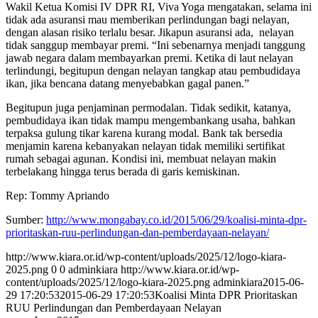
Wakil Ketua Komisi IV DPR RI, Viva Yoga mengatakan, selama ini
tidak ada asuransi mau memberikan perlindungan bagi nelayan,
dengan alasan risiko terlalu besar. Jikapun asuransi ada, nelayan
tidak sanggup membayar premi. “Ini sebenarnya menjadi tanggung
jawab negara dalam membayarkan premi. Ketika di laut nelayan
terlindungi, begitupun dengan nelayan tangkap atau pembudidaya
ikan, jika bencana datang menyebabkan gagal panen.”
Begitupun juga penjaminan permodalan. Tidak sedikit, katanya,
pembudidaya ikan tidak mampu mengembankang usaha, bahkan
terpaksa gulung tikar karena kurang modal. Bank tak bersedia
menjamin karena kebanyakan nelayan tidak memiliki sertifikat
rumah sebagai agunan. Kondisi ini, membuat nelayan makin
terbelakang hingga terus berada di garis kemiskinan.
Rep: Tommy Apriando
Sumber:
http://www.mongabay.co.id/
2015/06/29/koalisi-minta-dpr-
prioritaskan-ruu-perlindungan-
dan-pemberdayaan-nelayan/
http://www.kiara.or.id/wp-content/uploads/2025/12/logo-kiara-
2025.png
0
0
adminkiara
http://www.kiara.or.id/wp-
content/uploads/2025/12/logo-kiara-2025.png
adminkiara
2015-06-
29 17:20:53
2015-06-29 17:20:53
Koalisi Minta DPR Prioritaskan
RUU Perlindungan dan Pemberdayaan Nelayan