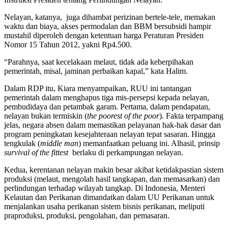
Nelayan, katanya, juga dihambat perizinan bertele-tele, memakan
waktu dan biaya, akses permodalan dan BBM bersubsidi hampir
mustahil diperoleh dengan ketentuan harga Peraturan Presiden
Nomor 15 Tahun 2012, yakni Rp4.500.
“Parahnya, saat kecelakaan melaut, tidak ada keberpihakan
pemerintah, misal, jaminan perbaikan kapal,” kata Halim.
Dalam RDP itu, Kiara menyampaikan, RUU ini tantangan
pemerintah dalam menghapus tiga mis-persepsi kepada nelayan,
pembudidaya dan petambak garam. Pertama, dalam pendapatan,
nelayan bukan termiskin (
the poorest of the poor
). Fakta terpampang
jelas, negara absen dalam memastikan pelayanan hak-hak dasar dan
program peningkatan kesejahteraan nelayan tepat sasaran. Hingga
tengkulak (
middle man
) memanfaatkan peluang ini. Alhasil, prinsip
survival of the fittest
berlaku di perkampungan nelayan.
Kedua, kerentanan nelayan makin besar akibat ketidakpastian sistem
produksi (melaut, mengolah hasil tangkapan, dan memasarkan) dan
perlindungan terhadap wilayah tangkap. Di Indonesia, Menteri
Kelautan dan Perikanan dimandatkan dalam UU Perikanan untuk
menjalankan usaha perikanan sistem bisnis perikanan, meliputi
praproduksi, produksi, pengolahan, dan pemasaran.