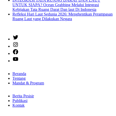
INTEGRASI TATA RUANG DARAT DAN LAUT
UNTUK SIAPA? Ocean Grabbing Melalui Integrasi
Kebijakan Tata Ruang Darat Dan laut Di Indonesia
Refleksi Hari Laut Sedunia 2026: Menghentikan Perampasan
Ruang Laut yang Dilakukan Negara
Twitter
Instagram
Facebook
YouTube
Beranda
Tentang
Mandat & Program
Berita Pesisir
Publikasi
Kontak