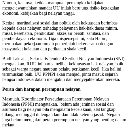
Namun, katanya, ketidakmampuan pemangku kebijakan
mengejawantahkan mandat UU inilah berujung risiko kegagalan
ekonomi, kebijakan bagi nelayan tinggi.
Ketiga, marjinalisasi sosial dan politik oleh kekuasaan berimbas
kepada akses nelayan terhadap pelayanan hak-hak dasar minim,
misal, kesehatan, pendidikan, akses air bersih, sanitasi, dan
pemberdayaan ekonomi. Tiga mispersepsi ini, kata Halim,
merupakan pekerjaan rumah pemerintah bekerjasama dengan
masyarakat kelautan dan perikanan skala kecil.
Budi Laksana, Sekretaris Jenderal Serikat Nelayan Indonesia (SNI)
mengatakan, RUU ini harus melihat kekhususan hak nelayan, baik
sebagai warga negara maupun pelaku perikanan kecil. Jika hal ini
terumuskan baik, UU PPNPI akan menjadi pintu masuk sejarah
bangsa Indonesia dalam mengakui dan menyejahterakan mereka.
Peran dan harapan perempuan nelayan
Masnuah, Koordinator Persaudaraaan Perempuan Nelayan
Indonesia (PPNI) mengatakan, belum ada jaminan sosial dan
asuransi bagi nelayan bila mengalami kecelakaan, alat tangkap
hilang, meninggal di tengah laut dan tidak ketemu jasad. Negara
juga belum mengakui peran perempuan nelayan yang penting dalam
melaut.