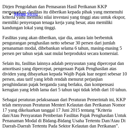
Dirjen Pengolahan dan Pemasaran Hasil Perikanan KKP
memaparkan, fasilitas itu diberikan kepada pihak yang memenuhi
Menu
Menu
kriteria yaitu memiliki nilai investasi yang tinggi atau untuk ekspor,
memiliki penyerapan tenaga kerja yang besar, atau memiliki
kandungan lokal yang tinggi.
Fasilitas yang akan diberikan, ujar dia, antara lain berbentuk
pengurangan penghasilan netto sebesar 30 persen dari jumlah
penanaman modal, dibebankan selama 6 tahun, masing-masing 5
persen per tahun sejak saat mulai berproduksi secara komersial.
Selain itu, fasilitas lainnya adalah penyusutan yang dipercepat dan
amortisasi yang dipercepat, pengenaan Pajak Penghasilan atas
dividen yang dibayarkan kepada Wajib Pajak luar negeri sebesar 10
persen, atau tarif yang lebih rendah menurut perjanjian
penghindaran pajak berganda yang berlaku, dan kompensasi
kerugian yang lebih lama dari 5 tahun tapi tidak lebih dari 10 tahun.
Sebagai peraturan pelaksanaan dari Peraturan Pemerintah ini, KKP
telah menyusun Peraturan Menteri Kelautan dan Perikanan Nomor
17 yang dikeluarkan tanggal 17 Juni 2015 tentang “Kriteria
dan/Atau Persyaratan Pemberian Fasilitas Pajak Penghasilan Untuk
Penanaman Modal di Bidang-Bidang Usaha Tertentu Dan/Atau Di
Daerah-Daerah Tertentu Pada Sektor Kelautan dan Perikanan”.