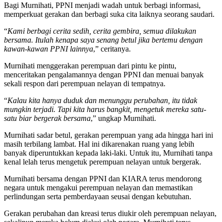
Bagi Murnihati, PPNI menjadi wadah untuk berbagi informasi,
memperkuat gerakan dan berbagi suka cita laiknya seorang saudari.
“
Kami berbagi cerita sedih, cerita gembira, semua dilakukan
bersama. Itulah kenapa saya senang betul jika bertemu dengan
kawan-kawan PPNI lainnya
,” ceritanya.
Murnihati menggerakan perempuan dari pintu ke pintu,
menceritakan pengalamannya dengan PPNI dan menuai banyak
sekali respon dari perempuan nelayan di tempatnya.
“
Kalau kita hanya duduk dan menunggu perubahan, itu tidak
mungkin terjadi. Tapi kita harus bangkit, mengetuk mereka satu-
satu biar bergerak bersama
,” ungkap Murnihati.
Murnihati sadar betul, gerakan perempuan yang ada hingga hari ini
masih terbilang lambat. Hal ini dikarenakan ruang yang lebih
banyak diperuntukkan kepada laki-laki. Untuk itu, Murnihati tanpa
kenal lelah terus mengetuk perempuan nelayan untuk bergerak.
Murnihati bersama dengan PPNI dan KIARA terus mendorong
negara untuk mengakui perempuan nelayan dan memastikan
perlindungan serta pemberdayaan seusai dengan kebutuhan.
Gerakan perubahan dan kreasi terus diukir oleh perempuan nelayan,