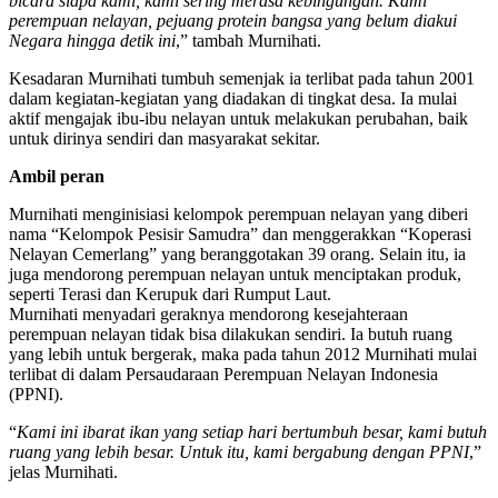
bicara siapa kami, kami sering merasa kebingungan. Kami
perempuan nelayan, pejuang protein bangsa yang belum diakui
Negara hingga detik ini
,” tambah Murnihati.
Kesadaran Murnihati tumbuh semenjak ia terlibat pada tahun 2001
dalam kegiatan-kegiatan yang diadakan di tingkat desa. Ia mulai
aktif mengajak ibu-ibu nelayan untuk melakukan perubahan, baik
untuk dirinya sendiri dan masyarakat sekitar.
Ambil peran
Murnihati menginisiasi kelompok perempuan nelayan yang diberi
nama “Kelompok Pesisir Samudra” dan menggerakkan “Koperasi
Nelayan Cemerlang” yang beranggotakan 39 orang. Selain itu, ia
juga mendorong perempuan nelayan untuk menciptakan produk,
seperti Terasi dan Kerupuk dari Rumput Laut.
Murnihati menyadari geraknya mendorong kesejahteraan
perempuan nelayan tidak bisa dilakukan sendiri. Ia butuh ruang
yang lebih untuk bergerak, maka pada tahun 2012 Murnihati mulai
terlibat di dalam Persaudaraan Perempuan Nelayan Indonesia
(PPNI).
“
Kami ini ibarat ikan yang setiap hari bertumbuh besar, kami butuh
ruang yang lebih besar. Untuk itu, kami bergabung dengan
PPNI
,”
jelas Murnihati.