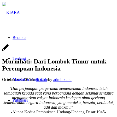
Beranda
Tentang
Murnihati: Dari Lombok Timur untuk
Perempuan Indonesia
Mandat & Program
October 30, 2015
/
in
Tokoh
/
by
adminkiara
‘
Dan perjuangan pergerakan kemerdekaan Indonesia telah
sampailah kepada saat yang berbahagia dengan selamat sentausa
mengantarkan rakyat Indonesia ke depan pintu gerbang
Publikasi
kemerdekaan negara Indonesia, yang merdeka, bersatu, berdaulat,
adil dan makmur
‘
-Alinea Kedua Pembukaan Undang-Undang Dasar 1945-