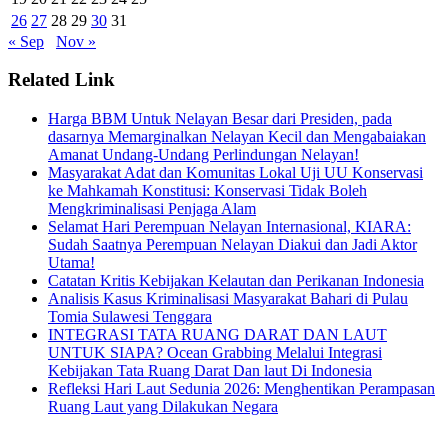
26
27
28
29
30
31
« Sep
Nov »
Related Link
Harga BBM Untuk Nelayan Besar dari Presiden, pada
dasarnya Memarginalkan Nelayan Kecil dan Mengabaiakan
Amanat Undang-Undang Perlindungan Nelayan!
Masyarakat Adat dan Komunitas Lokal Uji UU Konservasi
ke Mahkamah Konstitusi: Konservasi Tidak Boleh
Mengkriminalisasi Penjaga Alam
Selamat Hari Perempuan Nelayan Internasional, KIARA:
Sudah Saatnya Perempuan Nelayan Diakui dan Jadi Aktor
Utama!
Catatan Kritis Kebijakan Kelautan dan Perikanan Indonesia
Analisis Kasus Kriminalisasi Masyarakat Bahari di Pulau
Tomia Sulawesi Tenggara
INTEGRASI TATA RUANG DARAT DAN LAUT
UNTUK SIAPA? Ocean Grabbing Melalui Integrasi
Kebijakan Tata Ruang Darat Dan laut Di Indonesia
Refleksi Hari Laut Sedunia 2026: Menghentikan Perampasan
Ruang Laut yang Dilakukan Negara