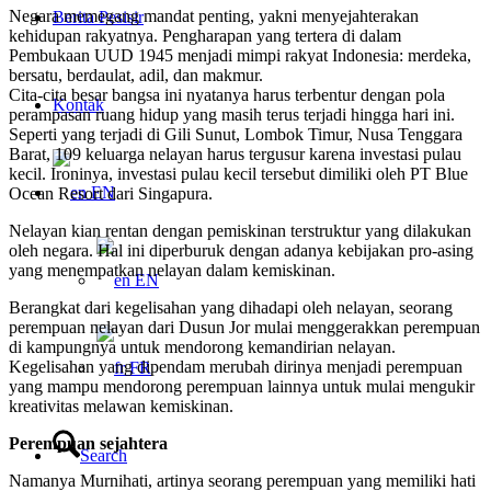
Negara memegang mandat penting, yakni menyejahterakan
Berita Pesisir
kehidupan rakyatnya. Pengharapan yang tertera di dalam
Pembukaan UUD 1945 menjadi mimpi rakyat Indonesia: merdeka,
bersatu, berdaulat, adil, dan makmur.
Cita-cita besar bangsa ini nyatanya harus terbentur dengan pola
Kontak
perampasan ruang hidup yang masih terus terjadi hingga hari ini.
Seperti yang terjadi di Gili Sunut, Lombok Timur, Nusa Tenggara
Barat, 109 keluarga nelayan harus tergusur karena investasi pulau
kecil. Ironinya, investasi pulau kecil tersebut dimiliki oleh PT Blue
EN
Ocean Resort dari Singapura.
Nelayan kian rentan dengan pemiskinan terstruktur yang dilakukan
oleh negara. Hal ini diperburuk dengan adanya kebijakan pro-asing
yang menempatkan nelayan dalam kemiskinan.
EN
Berangkat dari kegelisahan yang dihadapi oleh nelayan, seorang
perempuan nelayan dari Dusun Jor mulai menggerakkan perempuan
di kampungnya untuk mendorong kemandirian nelayan.
Kegelisahan yang dipendam merubah dirinya menjadi perempuan
FR
yang mampu mendorong perempuan lainnya untuk mulai mengukir
kreativitas melawan kemiskinan.
Perempuan sejahtera
Search
Namanya Murnihati, artinya seorang perempuan yang memiliki hati