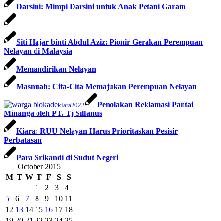
Darsini: Mimpi Darsini untuk Anak Petani Garam
Siti Hajar binti Abdul Aziz: Pionir Gerakan Perempuan
Nelayan di Malaysia
Memandirikan Nelayan
Masnuah: Cita-Cita Memajukan Perempuan Nelayan
Penolakan Reklamasi Pantai
kiara2022
Minanga oleh PT. Tj Silfanus
Kiara: RUU Nelayan Harus Prioritaskan Pesisir
Perbatasan
Para Srikandi di Sudut Negeri
October 2015
M
T
W
T
F
S
S
1
2
3
4
5
6
7
8
9
10
11
12
13
14
15
16
17
18
19
20
21
22
23
24
25