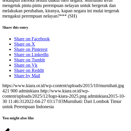
sekalipun mereka belum diakui oleh negara. Murnihati terus
mengetuk pintu-pintu perempuan nelayan untuk bergerak dan
melakukan perubahan, kiranya, kapan negara ini mulai tergerak
mengakui perempuan nelayan?*** (SH)
Share this entry
Share on Facebook
Share on X
Share on Pinterest
Share on LinkedIn
Share on Tumblr
Share on Vk
Share on Reddit
Share by Mail
https://www.kiara.or.id/wp-content/uploads/2015/10/murnihati.jpg
421
900
adminkiara
http://www.kiara.or.id/wp-
content/uploads/2025/12/logo-kiara-2025.png
adminkiara
2015-10-
30 11:46:31
2022-04-27 03:17:03
Murnihati: Dari Lombok Timur
untuk Perempuan Indonesia
You might also like