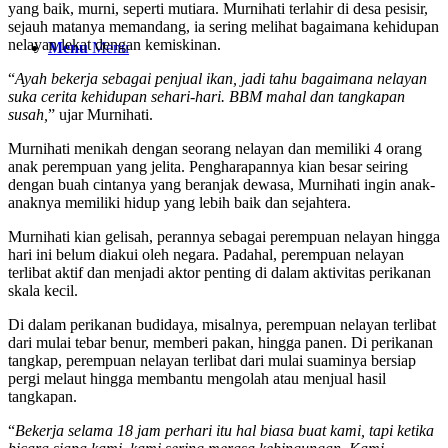
yang baik, murni, seperti mutiara. Murnihati terlahir di desa pesisir,
sejauh matanya memandang, ia sering melihat bagaimana kehidupan
nelayan lekat dengan kemiskinan.
Menu
Menu
“
Ayah bekerja sebagai penjual ikan, jadi tahu bagaimana nelayan
suka cerita kehidupan sehari-hari. BBM mahal dan tangkapan
susah,
” ujar Murnihati.
Murnihati menikah dengan seorang nelayan dan memiliki 4 orang
anak perempuan yang jelita. Pengharapannya kian besar seiring
dengan buah cintanya yang beranjak dewasa, Murnihati ingin anak-
anaknya memiliki hidup yang lebih baik dan sejahtera.
Murnihati kian gelisah, perannya sebagai perempuan nelayan hingga
hari ini belum diakui oleh negara. Padahal, perempuan nelayan
terlibat aktif dan menjadi aktor penting di dalam aktivitas perikanan
skala kecil.
Di dalam perikanan budidaya, misalnya, perempuan nelayan terlibat
dari mulai tebar benur, memberi pakan, hingga panen. Di perikanan
tangkap, perempuan nelayan terlibat dari mulai suaminya bersiap
pergi melaut hingga membantu mengolah atau menjual hasil
tangkapan.
“
Bekerja selama 18 jam perhari itu hal biasa buat kami, tapi ketika