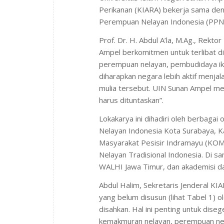
Perikanan (KIARA) bekerja sama den
Perempuan Nelayan Indonesia (PPNI
Prof. Dr. H. Abdul A’la, M.Ag., Rek
Ampel berkomitmen untuk terlibat d
perempuan nelayan, pembudidaya ika
diharapkan negara lebih aktif menj
mulia tersebut. UIN Sunan Ampel mel
harus dituntaskan”.
Lokakarya ini dihadiri oleh berbaga
Nelayan Indonesia Kota Surabaya, K
Masyarakat Pesisir Indramayu (KOMP
Nelayan Tradisional Indonesia. Di s
WALHI Jawa Timur, dan akademisi da
Abdul Halim, Sekretaris Jenderal K
yang belum disusun (lihat Tabel 1) 
disahkan. Hal ini penting untuk dis
kemakmuran nelayan, perempuan nel