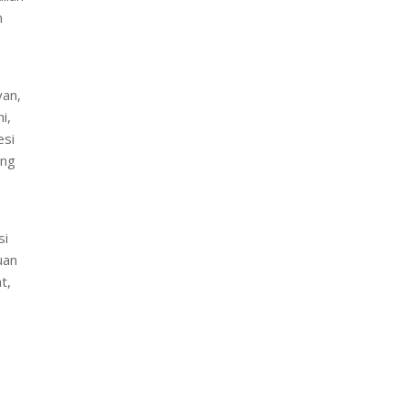
n
yan,
i,
esi
ang
si
uan
t,