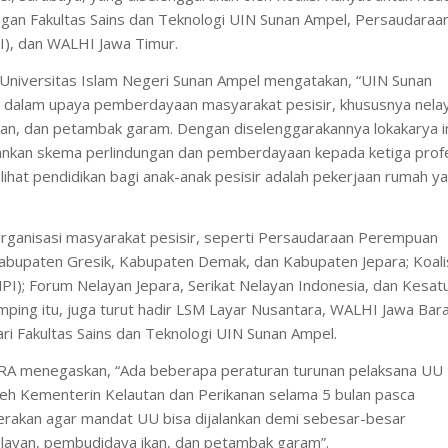
gan Fakultas Sains dan Teknologi UIN Sunan Ampel, Persaudaraa
), dan WALHI Jawa Timur.
tor Universitas Islam Negeri Sunan Ampel mengatakan, “UIN Sunan
i dalam upaya pemberdayaan masyarakat pesisir, khususnya nela
n, dan petambak garam. Dengan diselenggarakannya lokakarya in
alankan skema perlindungan dan pemberdayaan kepada ketiga prof
ihat pendidikan bagi anak-anak pesisir adalah pekerjaan rumah y
i organisasi masyarakat pesisir, seperti Persaudaraan Perempuan
abupaten Gresik, Kabupaten Demak, dan Kabupaten Jepara; Koali
I); Forum Nelayan Jepara, Serikat Nelayan Indonesia, dan Kesat
amping itu, juga turut hadir LSM Layar Nusantara, WALHI Jawa Bara
ri Fakultas Sains dan Teknologi UIN Sunan Ampel.
IARA menegaskan, “Ada beberapa peraturan turunan pelaksana UU
oleh Kementerin Kelautan dan Perikanan selama 5 bulan pasca
egerakan agar mandat UU bisa dijalankan demi sebesar-besar
ayan, pembudidaya ikan, dan petambak garam”.