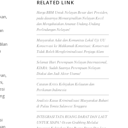
RELATED LINK
Harga BBM Untuk Nelayan Besar dari Presiden,
kan,
pada dasarnya Memarginalkan Nelayan Kecil
dan Mengabaiakan Amanat Undang-Undang
Perlindungan Nelayan!
an
Masyarakat Adat dan Komunitas Lokal Uji UU
ilan
Konservasi ke Mahkamah Konstitusi: Konservasi
n
Tidak Boleh Mengkriminalisasi Penjaga Alam
Selamat Hari Perempuan Nelayan Internasional,
KIARA: Sudah Saatnya Perempuan Nelayan
Diakui dan Jadi Aktor Utama!
yan,
i,
Catatan Kritis Kebijakan Kelautan dan
esi
Perikanan Indonesia
ang
Analisis Kasus Kriminalisasi Masyarakat Bahari
di Pulau Tomia Sulawesi Tenggara
INTEGRASI TATA RUANG DARAT DAN LAUT
si
UNTUK SIAPA? Ocean Grabbing Melalui
uan
Integrasi Kebijakan Tata Ruang Darat Dan laut