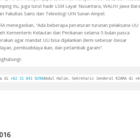
amping itu, juga turut hadir LSM Layar Nusantara, WALHI Jawa Bara
ri Fakultas Sains dan Teknologi UIN Sunan Ampel.
IARA menegaskan, “Ada beberapa peraturan turunan pelaksana UU
oleh Kementerin Kelautan dan Perikanan selama 5 bulan pasca
egerakan agar mandat UU bisa dijalankan demi sebesar-besar
ayan, pembudidaya ikan, dan petambak garam”.
enghubungi:
a di 
+62 31 841 0298
Abdul Halim, Sekretaris Jenderal KIARA di +6
2016