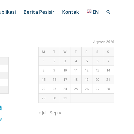
blikasi
Berita Pesisir
Kontak
EN
August 2016
M
T
W
T
F
S
S
1
2
3
4
5
6
7
8
9
10
11
12
13
14
15
16
17
18
19
20
21
22
23
24
25
26
27
28
29
30
31
a
« Jul
Sep »
,