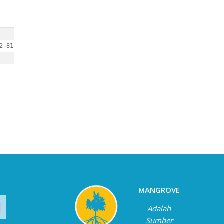
2 815 53100 259
MANGROVE
Adalah
Sumber