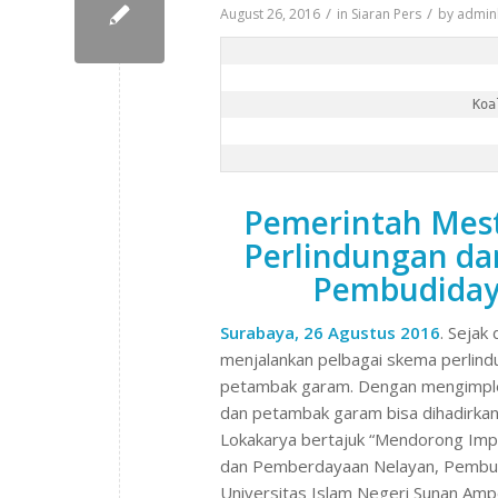
/
/
August 26, 2016
in
Siaran Pers
by
admin
Pemerintah Mest
Perlindungan da
Pembudiday
Surabaya, 26 Agustus 2016
. Sejak
menjalankan pelbagai skema perlin
petambak garam. Dengan mengimplem
dan petambak garam bisa dihadirkan 
Lokakarya bertajuk “Mendorong Imp
dan Pemberdayaan Nelayan, Pembud
Universitas Islam Negeri Sunan Ampe