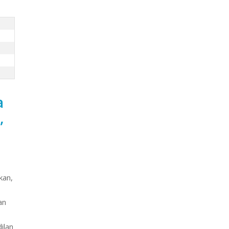
a
,
kan,
an
ilan