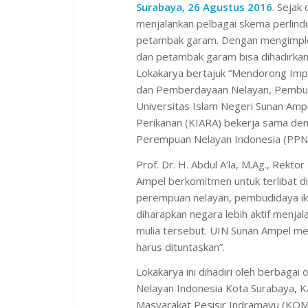
Surabaya, 26 Agustus 2016
. Sejak
menjalankan pelbagai skema perlin
petambak garam. Dengan mengimplem
dan petambak garam bisa dihadirkan 
Lokakarya bertajuk “Mendorong Imp
dan Pemberdayaan Nelayan, Pembud
Universitas Islam Negeri Sunan Ampe
Perikanan (KIARA) bekerja sama den
Perempuan Nelayan Indonesia (PPNI
Prof. Dr. H. Abdul A’la, M.Ag., Rek
Ampel berkomitmen untuk terlibat d
perempuan nelayan, pembudidaya ika
diharapkan negara lebih aktif menj
mulia tersebut. UIN Sunan Ampel mel
harus dituntaskan”.
Lokakarya ini dihadiri oleh berbaga
Nelayan Indonesia Kota Surabaya, K
Masyarakat Pesisir Indramayu (KOMP