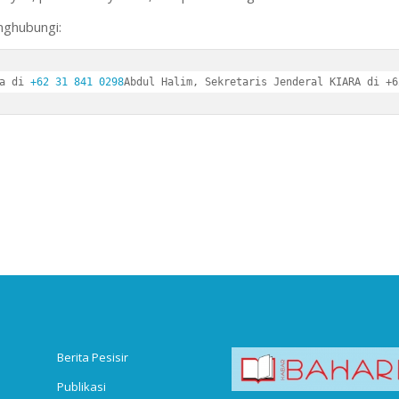
enghubungi:
a di 
+62 31 841 0298
Abdul Halim, Sekretaris Jenderal KIARA di +6
Berita Pesisir
Publikasi