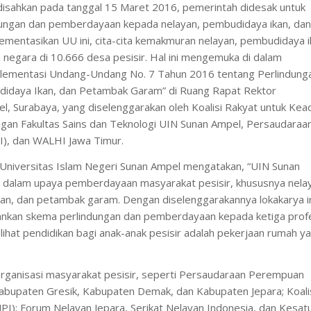
 disahkan pada tanggal 15 Maret 2016, pemerintah didesak untuk
dungan dan pemberdayaan kepada nelayan, pembudidaya ikan, dan
entasikan UU ini, cita-cita kemakmuran nelayan, pembudidaya i
negara di 10.666 desa pesisir. Hal ini mengemuka di dalam
lementasi Undang-Undang No. 7 Tahun 2016 tentang Perlindung
idaya Ikan, dan Petambak Garam” di Ruang Rapat Rektor
l, Surabaya, yang diselenggarakan oleh Koalisi Rakyat untuk Kead
gan Fakultas Sains dan Teknologi UIN Sunan Ampel, Persaudaraa
), dan WALHI Jawa Timur.
tor Universitas Islam Negeri Sunan Ampel mengatakan, “UIN Sunan
i dalam upaya pemberdayaan masyarakat pesisir, khususnya nela
n, dan petambak garam. Dengan diselenggarakannya lokakarya in
alankan skema perlindungan dan pemberdayaan kepada ketiga prof
ihat pendidikan bagi anak-anak pesisir adalah pekerjaan rumah y
i organisasi masyarakat pesisir, seperti Persaudaraan Perempuan
abupaten Gresik, Kabupaten Demak, dan Kabupaten Jepara; Koali
I); Forum Nelayan Jepara, Serikat Nelayan Indonesia, dan Kesat