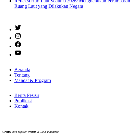
Refleksi Hari Laut Sedunia 2026: Menghentikan Perampasan
Ruang Laut yang Dilakukan Negara
Twitter
Instagram
Facebook
YouTube
Beranda
Tentang
Mandat & Program
Berita Pesisir
Publikasi
Kontak
Gratis!
Info seputar Pesisir & Laut Indonesia