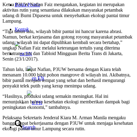
Ketua P3UW Nafian Faiz mengatakan, kegiatan ini merupakan
Berita Pesisir
aktivitas rutin yang senantiasa dilakukan masyarakat petambak
udang di Bumi Dipasena untuk menyehatkan ekologi pantai timur
Lampung.
Kontak
“Tiga tahun lalu, wilayah bibir pantai ini hancur karena abrasi.
Namun, berkat kerjasama dan gotong royong masyarakat petambak
udang, wilayah ini dapat dipulihkan kembali secara bertahap,”
ungkap Nafian Faiz melalui keterangan tertulis yang diterima
beritatrans.com dan Tabloid Mingguan Berita Trans di Jakarta,
EN
Senin (23/1/2017).
Tahun lalu, lanjut Nafian, P3UW bersama dengan Kiara telah
menanam 10.000 bibit pohon mangrove di wilayah ini. Akibatnya,
EN
bibir pantai menjadi tempat yang sehat dan berhasil mengurangi
penyakit telek putih yang kerap menimpa udang.
“Hasilnya, produksi udang semakin meningkat. Hal ini
menunjukkan bahwa kesehatan ekologi memberikan dampak bagi
FR
peningkatan ekonomi,” tambahnya.
Pelaksana Sekretaris Jenderal Kiara M. Arman Manila mengaku
bangga dapat bekerjasama dengan P3UW untuk menjaga kesehatan
Search
ekologi pantai timur Lampung secara rutin.