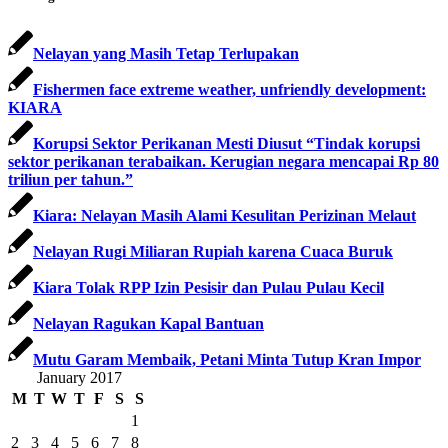
Nelayan yang Masih Tetap Terlupakan
Fishermen face extreme weather, unfriendly development:
KIARA
Korupsi Sektor Perikanan Mesti Diusut “Tindak korupsi
sektor perikanan terabaikan. Kerugian negara mencapai Rp 80
triliun per tahun.”
Kiara: Nelayan Masih Alami Kesulitan Perizinan Melaut
Nelayan Rugi Miliaran Rupiah karena Cuaca Buruk
Kiara Tolak RPP Izin Pesisir dan Pulau Pulau Kecil
Nelayan Ragukan Kapal Bantuan
Mutu Garam Membaik, Petani Minta Tutup Kran Impor
January 2017
M
T
W
T
F
S
S
1
2
3
4
5
6
7
8