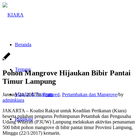
Beranda
Tentang
Pohon Mangrove Hijaukan Bibir Pantai
Timur Lampung
Mandat & Program
January 24, 2017
/
in
Featured
,
Pertambakan dan Mangrove
/
by
adminkiara
JAKARTA – Koalisi Rakyat untuk Keadilan Perikanan (Kiara)
beserta puluhan pengurus Perhimpunan Petambak dan Pengusaha
Publikasi
Udang Wilayah (P3UW) Lampung melakukan aktivitas penanaman
500 bibit pohon mangrove di bibir pantai timur Provinsi Lampung,
Minggu (22/1/2017) kemarin.