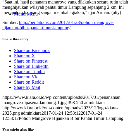
“Saat ini, hasil penanam mangrove yang dilakukan secara rutin telah
menghijaukan wilayah pantai timur Lampung sepanjang 2 km. Ini
merupakan hal yang sangat membahagiakan,” ujar Arman. (aliy)
Menu
Menu
Sumber:
http://beritatrans.com/2017/01/23/pohon-mangrove-
hijaukan-bibir-pantai-timur-lampung/
Share this entry
Share on Facebook
Share on X
Share on Pinterest
Share on LinkedIn
Share on Tumblr
Share on Vk
Share on Reddit
Share by Mail
https://www.kiara.or.id/wp-content/uploads/2017/01/penanaman-
mangrove-dipasena-lampung-1.jpg
398
550
adminkiara
http://www.kiara.or.id/wp-content/uploads/2025/12/logo-kiara-
2025.png
adminkiara
2017-01-24 12:53:12
2017-01-24
12:53:12
Pohon Mangrove Hijaukan Bibir Pantai Timur Lampung
You might also like