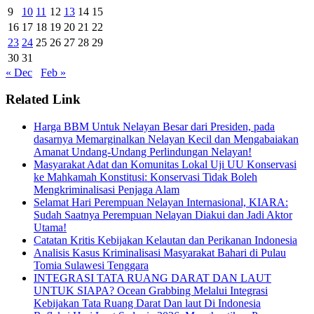
9
10
11
12
13
14
15
16
17
18
19
20
21
22
23
24
25
26
27
28
29
30
31
« Dec
Feb »
Related Link
Harga BBM Untuk Nelayan Besar dari Presiden, pada
dasarnya Memarginalkan Nelayan Kecil dan Mengabaiakan
Amanat Undang-Undang Perlindungan Nelayan!
Masyarakat Adat dan Komunitas Lokal Uji UU Konservasi
ke Mahkamah Konstitusi: Konservasi Tidak Boleh
Mengkriminalisasi Penjaga Alam
Selamat Hari Perempuan Nelayan Internasional, KIARA:
Sudah Saatnya Perempuan Nelayan Diakui dan Jadi Aktor
Utama!
Catatan Kritis Kebijakan Kelautan dan Perikanan Indonesia
Analisis Kasus Kriminalisasi Masyarakat Bahari di Pulau
Tomia Sulawesi Tenggara
INTEGRASI TATA RUANG DARAT DAN LAUT
UNTUK SIAPA? Ocean Grabbing Melalui Integrasi
Kebijakan Tata Ruang Darat Dan laut Di Indonesia