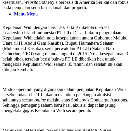
keseriusan.
Website
Sotheby’s berbasis di Amerika Serikat dan fokus
pada penjualan serta bisnis tanah dan properti.
Menu
Menu
Kepulauan Widi dengan luas 130,16 km² dikelola oleh PT
Leadership Island Indonesia (PT LII). Dasar hukum pengelolaan
Kepulauan Widi adalah nota kesepahaman antara Gubernur Maluku
Utara (KH. Abdul Gani Kasuba), Bupati Halmahera Selatan
(Muhammad Kasuba), serta perwakilan PT LII (Natalia Nari
Cahterine, CEO) yang ditandatangani di 2015. Nota kesepahaman 3
belah pihak tersebut berisi bahwa PT LII diberikan hak untuk
mengelola Kepulauan Widi selama 35 tahun, dan setelah itu akan
ditinjau kembali.
Modus operandi yang digunakan dalam penjualan Kepulauan Widi
tersebut adalah PT LII akan melakukan pelelangan akuisisi
sahamnya secara
online
melalui situs Sotheby’s Concierge Auctions.
Sehingga pemegang saham baru hasil akuisisi dapat langsung
mengelola gugus Kepulauan Widi secara penuh.
Menyikapi hal tersebut, Sekretaris Jenderal KIARA, Susan