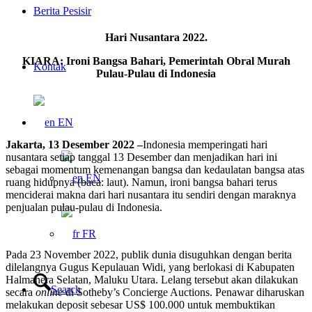
Berita Pesisir
Hari Nusantara 2022.
KIARA: Ironi Bangsa Bahari, Pemerintah Obral Murah
Kontak
Pulau-Pulau di Indonesia
EN
Jakarta, 13 Desember 2022 –
Indonesia memperingati hari
nusantara setiap tanggal 13 Desember dan menjadikan hari ini
sebagai momentum kemenangan bangsa dan kedaulatan bangsa atas
EN
ruang hidupnya (baca: laut). Namun, ironi bangsa bahari terus
menciderai makna dari hari nusantara itu sendiri dengan maraknya
penjualan pulau-pulau di Indonesia.
FR
Pada 23 November 2022, publik dunia disuguhkan dengan berita
dilelangnya Gugus Kepulauan Widi, yang berlokasi di Kabupaten
Halmahera Selatan, Maluku Utara. Lelang tersebut akan dilakukan
Search
secara
online
di Sotheby’s Concierge Auctions. Penawar diharuskan
melakukan deposit sebesar US$ 100.000 untuk membuktikan