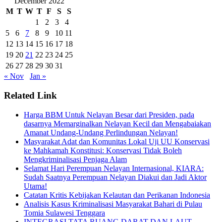
December 2022
M
T
W
T
F
S
S
1
2
3
4
5
6
7
8
9
10
11
12
13
14
15
16
17
18
19
20
21
22
23
24
25
26
27
28
29
30
31
« Nov
Jan »
Related Link
Harga BBM Untuk Nelayan Besar dari Presiden, pada
dasarnya Memarginalkan Nelayan Kecil dan Mengabaiakan
Amanat Undang-Undang Perlindungan Nelayan!
Masyarakat Adat dan Komunitas Lokal Uji UU Konservasi
ke Mahkamah Konstitusi: Konservasi Tidak Boleh
Mengkriminalisasi Penjaga Alam
Selamat Hari Perempuan Nelayan Internasional, KIARA:
Sudah Saatnya Perempuan Nelayan Diakui dan Jadi Aktor
Utama!
Catatan Kritis Kebijakan Kelautan dan Perikanan Indonesia
Analisis Kasus Kriminalisasi Masyarakat Bahari di Pulau
Tomia Sulawesi Tenggara
INTEGRASI TATA RUANG DARAT DAN LAUT