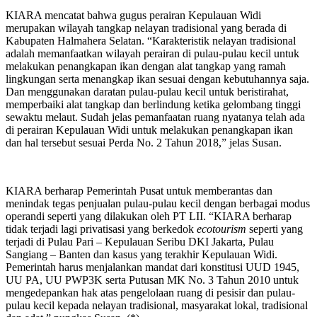
KIARA mencatat bahwa gugus perairan Kepulauan Widi
merupakan wilayah tangkap nelayan tradisional yang berada di
Kabupaten Halmahera Selatan. “Karakteristik nelayan tradisional
adalah memanfaatkan wilayah perairan di pulau-pulau kecil untuk
melakukan penangkapan ikan dengan alat tangkap yang ramah
lingkungan serta menangkap ikan sesuai dengan kebutuhannya saja.
Dan menggunakan daratan pulau-pulau kecil untuk beristirahat,
memperbaiki alat tangkap dan berlindung ketika gelombang tinggi
sewaktu melaut. Sudah jelas pemanfaatan ruang nyatanya telah ada
di perairan Kepulauan Widi untuk melakukan penangkapan ikan
dan hal tersebut sesuai Perda No. 2 Tahun 2018,” jelas Susan.
KIARA berharap Pemerintah Pusat untuk memberantas dan
menindak tegas penjualan pulau-pulau kecil dengan berbagai modus
operandi seperti yang dilakukan oleh PT LII. “KIARA berharap
tidak terjadi lagi privatisasi yang berkedok
ecotourism
seperti yang
terjadi di Pulau Pari – Kepulauan Seribu DKI Jakarta, Pulau
Sangiang – Banten dan kasus yang terakhir Kepulauan Widi.
Pemerintah harus menjalankan mandat dari konstitusi UUD 1945,
UU PA, UU PWP3K serta Putusan MK No. 3 Tahun 2010 untuk
mengedepankan hak atas pengelolaan ruang di pesisir dan pulau-
pulau kecil kepada nelayan tradisional, masyarakat lokal, tradisional