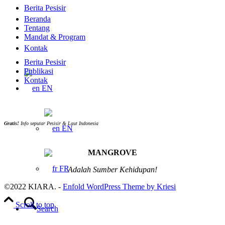
Berita Pesisir
Beranda
Tentang
Mandat & Program
Kontak
Berita Pesisir
Publikasi
Kontak
EN
Gratis!
Info seputar Pesisir & Laut Indonesia
EN
MANGROVE
FR
Adalah Sumber Kehidupan!
©2022 KIARA. -
Enfold WordPress Theme by Kriesi
Scroll to top
Search