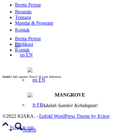
Berita Pesisir
Beranda
Tentang
Mandat & Program
Kontak
Berita Pesisir
Publikasi
Kontak
EN
Gratis!
Info seputar Pesisir & Laut Indonesia
EN
MANGROVE
FR
Adalah Sumber Kehidupan!
©2022 KIARA. -
Enfold WordPress Theme by Kriesi
Scroll to top
Search