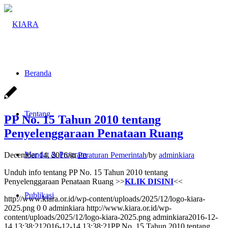
Beranda
Tentang
PP No. 15 Tahun 2010 tentang
Penyelenggaraan Penataan Ruang
Mandat & Program
December 14, 2016
/
in
Peraturan Pemerintah
/
by
adminkiara
Unduh info tentang PP No. 15 Tahun 2010 tentang
Penyelenggaraan Penataan Ruang >>
KLIK DISINI
<<
Publikasi
http://www.kiara.or.id/wp-content/uploads/2025/12/logo-kiara-
2025.png
0
0
adminkiara
http://www.kiara.or.id/wp-
content/uploads/2025/12/logo-kiara-2025.png
adminkiara
2016-12-
14 13:38:21
2016-12-14 13:38:21
PP No. 15 Tahun 2010 tentang