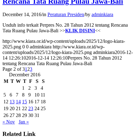
Rencana Tata Ruang Pulau Jawa-Bali
December 14, 2016
/
in
Peraturan Presiden
/
by
adminkiara
Unduh info terkait Perpres No. 28 Tahun 2012 tentang Rencana
Tata Ruang Pulau Jawa-Bali >>
KLIK DISINI
<<
http://www.kiara.or.id/wp-content/uploads/2025/12/logo-kiara-
2025.png
0
0
adminkiara
http://www.kiara.or.id/wp-
content/uploads/2025/12/logo-kiara-2025.png
adminkiara
2016-12-
14 12:26:10
2016-12-14 12:26:10
Perpres No. 28 Tahun 2012
tentang Rencana Tata Ruang Pulau Jawa-Bali
Page 2 of 3
1
2
3
December 2016
M
T
W
T
F
S
S
1
2
3
4
5
6
7
8
9
10
11
12
13
14
15
16
17
18
19
20
21
22
23
24
25
26
27
28
29
30
31
« Nov
Jan »
Related Link