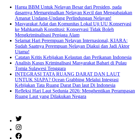
Harga BBM Untuk Nelayan Besar dari Presiden, pada
dasarnya Memarginalkan Nelayan Kecil dan Mengabaiakan
Amanat Undang-Undang Perlindungan Nelayan!
Masyarakat Adat dan Komunitas Lokal Uji UU Konservasi
ke Mahkamah Konstitusi: Konservasi Tidak Boleh
Mengkriminalisasi Penjaga Alam
Selamat Hari Perempuan Nelayan Internasional, KIARA:
Sudah Saatnya Perempuan Nelayan Diakui dan Jadi Aktor
Utama!
Catatan Kritis Kebijakan Kelautan dan Perikanan Indonesia
Analisis Kasus Kriminalisasi Masyarakat Bahari di Pulau
Tomia Sulawesi Tenggara
INTEGRASI TATA RUANG DARAT DAN LAUT
UNTUK SIAPA? Ocean Grabbing Melalui Integrasi
Kebijakan Tata Ruang Darat Dan laut Di Indonesia
Refleksi Hari Laut Sedunia 2026: Menghentikan Perampasan
Ruang Laut yang Dilakukan Negara
Twitter
Instagram
Facebook