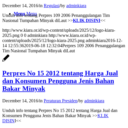
December 14, 2016
/
in
Regulasi
/
by
adminkiara
Menu
Menu
Unduh info tentang Perpres 109 2006 Penanggulangan Tim
Nasional Tumpahan Minyak diLaut >>
KLIK DISINI
<<
http://www.kiara.or.id/wp-content/uploads/2025/12/logo-kiara-
2025.png
0
0
adminkiara
http://www.kiara.or.id/wp-
content/uploads/2025/12/logo-kiara-2025.png
adminkiara
2016-12-
14 12:55:36
2019-06-18 12:32:04
Perpres 109 2006 Penanggulangan
Tim Nasional Tumpahan Minyak diLaut
Perpres No 15 2012 tentang Harga Jual
dan Konsumen Pengguna Jenis Bahan
Bakar Minyak
December 14, 2016
/
in
Peraturan Presiden
/
by
adminkiara
Unduh info tentang Perpres No 15 2012 tentang Harga Jual dan
Konsumen Pengguna Jenis Bahan Bakar Minyak >>
KLIK
DISIN
I<<