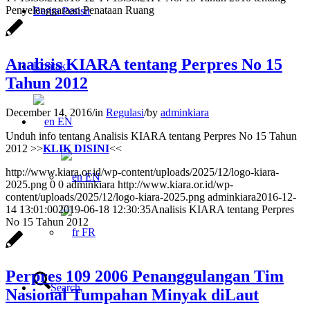
Penyelenggaraan Penataan Ruang
Berita Pesisir
Analisis KIARA tentang Perpres No 15
Kontak
Tahun 2012
December 14, 2016
/
in
Regulasi
/
by
adminkiara
EN
Unduh info tentang Analisis KIARA tentang Perpres No 15 Tahun
2012 >>
KLIK DISINI
<<
http://www.kiara.or.id/wp-content/uploads/2025/12/logo-kiara-
EN
2025.png
0
0
adminkiara
http://www.kiara.or.id/wp-
content/uploads/2025/12/logo-kiara-2025.png
adminkiara
2016-12-
14 13:01:00
2019-06-18 12:30:35
Analisis KIARA tentang Perpres
No 15 Tahun 2012
FR
Perpres 109 2006 Penanggulangan Tim
Search
Nasional Tumpahan Minyak diLaut