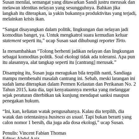
Susan menilai, semangat yang ditawarkan Sandi justru merusak dan
melawan identitas nelayan yang sesungguhnya. Bahkan jika
langkah itu diterapkan, ia yakin bukannya produktivitas yang terjadi,
melainkan krisis ikan.
“Sangat disayangkan dalam politik, lingkungan dan nelayan jadi
komoditas banget, ya. Untuk mengkatrol suara kemudian keluar
statement
seperti itu,” ucap Susan saat dihubungi reporter
Tirto.
Ia menambahkan “Tolong berhenti jadikan nelayan dan lingkungan
sebagai komoditas politik. Soal ekologi tidak ada toleransi. Apa pun
itu alasannya, alat tangkap seperti itu [cantrang] merusak.”
Disamping itu, Susan juga meragukan bila terpilih nanti, Sandiaga
mampu membenahi masalah cantrang ini. Sebab, meski larangan ini
sudah lama diterapkan dalam Permen Kelautan dan Perikanan No. 2
Tahun 2015, kata dia, tapi kenyataannya mereka yang melanggar
sejak peraturan diterbitkan tak kunjung mendapat sanksi maupun
penegakan hukum.
“Ini, kan, keliatan watak pengusahanya. Kalau dia terpilih, dia
watak dan orientasinya
business as usual
. Tapi bukan berarti yang
calon nomor 1 bersih, dia juga ada dosa ekologi,” ucap Susan.
Penulis: Vincent Fabian Thomas
Editor: Abdul Aziz