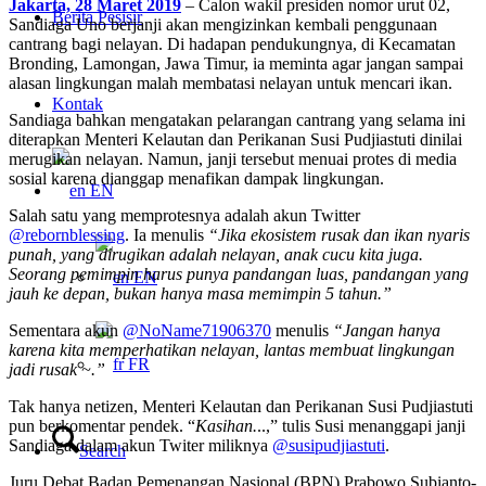
Jakarta, 28 Maret 2019
– Calon wakil presiden nomor urut 02,
Berita Pesisir
Sandiaga Uno berjanji akan mengizinkan kembali penggunaan
cantrang bagi nelayan. Di hadapan pendukungnya, di Kecamatan
Bronding, Lamongan, Jawa Timur, ia meminta agar jangan sampai
alasan lingkungan malah membatasi nelayan untuk mencari ikan.
Kontak
Sandiaga bahkan mengatakan pelarangan cantrang yang selama ini
diterapkan Menteri Kelautan dan Perikanan Susi Pudjiastuti dinilai
merugikan nelayan. Namun, janji tersebut menuai protes di media
sosial karena dianggap menafikan dampak lingkungan.
EN
Salah satu yang memprotesnya adalah akun Twitter
@rebornblessing
. Ia menulis
“Jika ekosistem rusak dan ikan nyaris
punah, yang dirugikan adalah nelayan, anak cucu kita juga.
Seorang pemimpin harus punya pandangan luas, pandangan yang
EN
jauh ke depan, bukan hanya masa memimpin 5 tahun.”
Sementara akun
@NoName71906370
menulis
“Jangan hanya
karena kita memperhatikan nelayan, lantas membuat lingkungan
FR
jadi rusak ~.”
Tak hanya netizen, Menteri Kelautan dan Perikanan Susi Pudjiastuti
pun berkomentar pendek. “
Kasihan.
..,” tulis Susi menanggapi janji
Sandiaga dalam akun Twiter miliknya
@susipudjiastuti
.
Search
Juru Debat Badan Pemenangan Nasional (BPN) Prabowo Subianto-