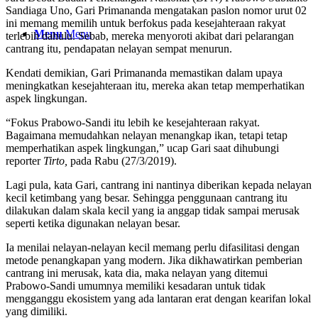
Sandiaga Uno, Gari Primananda mengatakan paslon nomor urut 02
ini memang memilih untuk berfokus pada kesejahteraan rakyat
Menu
Menu
terlebih dahulu. Sebab, mereka menyoroti akibat dari pelarangan
cantrang itu, pendapatan nelayan sempat menurun.
Kendati demikian, Gari Primananda memastikan dalam upaya
meningkatkan kesejahteraan itu, mereka akan tetap memperhatikan
aspek lingkungan.
“Fokus Prabowo-Sandi itu lebih ke kesejahteraan rakyat.
Bagaimana memudahkan nelayan menangkap ikan, tetapi tetap
memperhatikan aspek lingkungan,” ucap Gari saat dihubungi
reporter
Tirto,
pada Rabu (27/3/2019).
Lagi pula, kata Gari, cantrang ini nantinya diberikan kepada nelayan
kecil ketimbang yang besar. Sehingga penggunaan cantrang itu
dilakukan dalam skala kecil yang ia anggap tidak sampai merusak
seperti ketika digunakan nelayan besar.
Ia menilai nelayan-nelayan kecil memang perlu difasilitasi dengan
metode penangkapan yang modern. Jika dikhawatirkan pemberian
cantrang ini merusak, kata dia, maka nelayan yang ditemui
Prabowo-Sandi umumnya memiliki kesadaran untuk tidak
mengganggu ekosistem yang ada lantaran erat dengan kearifan lokal
yang dimiliki.