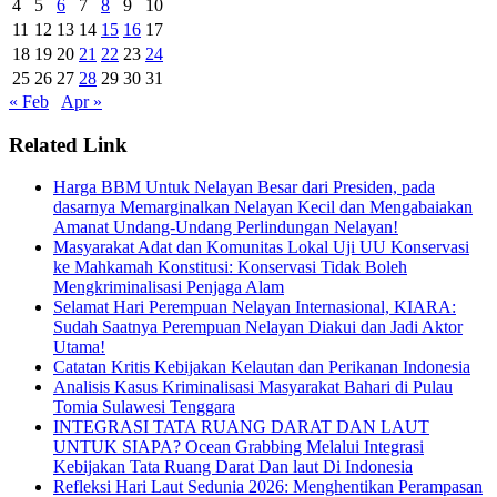
4
5
6
7
8
9
10
11
12
13
14
15
16
17
18
19
20
21
22
23
24
25
26
27
28
29
30
31
« Feb
Apr »
Related Link
Harga BBM Untuk Nelayan Besar dari Presiden, pada
dasarnya Memarginalkan Nelayan Kecil dan Mengabaiakan
Amanat Undang-Undang Perlindungan Nelayan!
Masyarakat Adat dan Komunitas Lokal Uji UU Konservasi
ke Mahkamah Konstitusi: Konservasi Tidak Boleh
Mengkriminalisasi Penjaga Alam
Selamat Hari Perempuan Nelayan Internasional, KIARA:
Sudah Saatnya Perempuan Nelayan Diakui dan Jadi Aktor
Utama!
Catatan Kritis Kebijakan Kelautan dan Perikanan Indonesia
Analisis Kasus Kriminalisasi Masyarakat Bahari di Pulau
Tomia Sulawesi Tenggara
INTEGRASI TATA RUANG DARAT DAN LAUT
UNTUK SIAPA? Ocean Grabbing Melalui Integrasi
Kebijakan Tata Ruang Darat Dan laut Di Indonesia
Refleksi Hari Laut Sedunia 2026: Menghentikan Perampasan