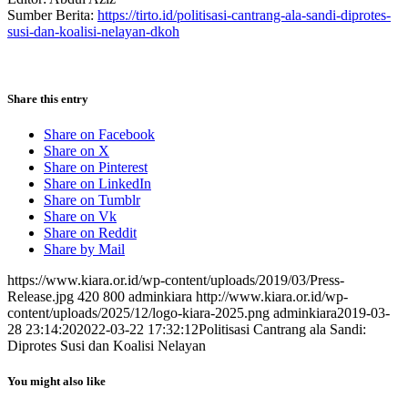
Sumber Berita:
https://tirto.id/politisasi-cantrang-ala-sandi-diprotes-
susi-dan-koalisi-nelayan-dkoh
Share this entry
Share on Facebook
Share on X
Share on Pinterest
Share on LinkedIn
Share on Tumblr
Share on Vk
Share on Reddit
Share by Mail
https://www.kiara.or.id/wp-content/uploads/2019/03/Press-
Release.jpg
420
800
adminkiara
http://www.kiara.or.id/wp-
content/uploads/2025/12/logo-kiara-2025.png
adminkiara
2019-03-
28 23:14:20
2022-03-22 17:32:12
Politisasi Cantrang ala Sandi:
Diprotes Susi dan Koalisi Nelayan
You might also like