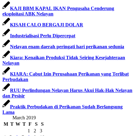
KAJI BBM KAPAL IKAN Pengusaha Cenderung
eksploitasi ABK Nelayan
KISAH CALO BERGAJI DOLAR
Industrialisasi Perlu Dipercepat
Nelayan enam daerah peringati hari perikanan sedunia
Kiara: Kenaikan Produksi Tidak Seiring Kesejahteraan
Nelayan
KIARA: Cabut Izin Perusahaan Perikanan yang Terlibat
Perbudakan
RUU Perlindungan Nelayan Harus Akui Hak-Hak Nelayan
dan Pesisir
Praktik Perbudakan di Perikanan Sudah Berlangsung
Lama
March 2019
M
T
W
T
F
S
S
1
2
3