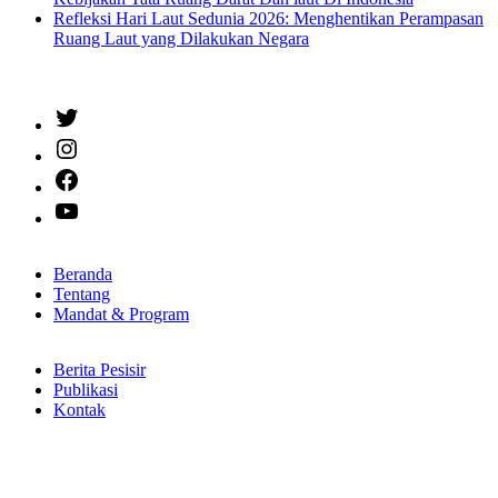
Refleksi Hari Laut Sedunia 2026: Menghentikan Perampasan
Ruang Laut yang Dilakukan Negara
Twitter
Instagram
Facebook
YouTube
Beranda
Tentang
Mandat & Program
Berita Pesisir
Publikasi
Kontak