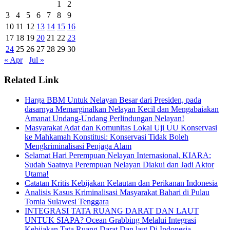
1
2
3
4
5
6
7
8
9
10
11
12
13
14
15
16
17
18
19
20
21
22
23
24
25
26
27
28
29
30
« Apr
Jul »
Related Link
Harga BBM Untuk Nelayan Besar dari Presiden, pada
dasarnya Memarginalkan Nelayan Kecil dan Mengabaiakan
Amanat Undang-Undang Perlindungan Nelayan!
Masyarakat Adat dan Komunitas Lokal Uji UU Konservasi
ke Mahkamah Konstitusi: Konservasi Tidak Boleh
Mengkriminalisasi Penjaga Alam
Selamat Hari Perempuan Nelayan Internasional, KIARA:
Sudah Saatnya Perempuan Nelayan Diakui dan Jadi Aktor
Utama!
Catatan Kritis Kebijakan Kelautan dan Perikanan Indonesia
Analisis Kasus Kriminalisasi Masyarakat Bahari di Pulau
Tomia Sulawesi Tenggara
INTEGRASI TATA RUANG DARAT DAN LAUT
UNTUK SIAPA? Ocean Grabbing Melalui Integrasi
Kebijakan Tata Ruang Darat Dan laut Di Indonesia