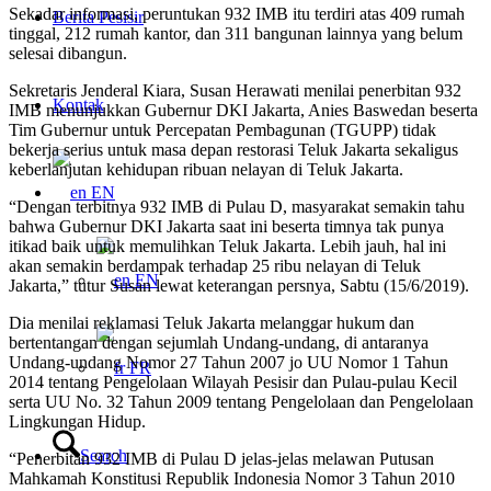
Sekadar informasi, peruntukan 932 IMB itu terdiri atas 409 rumah
Berita Pesisir
tinggal, 212 rumah kantor, dan 311 bangunan lainnya yang belum
selesai dibangun.
Sekretaris Jenderal Kiara, Susan Herawati menilai penerbitan 932
Kontak
IMB menunjukkan Gubernur DKI Jakarta, Anies Baswedan beserta
Tim Gubernur untuk Percepatan Pembagunan (TGUPP) tidak
bekerja serius untuk masa depan restorasi Teluk Jakarta sekaligus
keberlanjutan kehidupan ribuan nelayan di Teluk Jakarta.
EN
“Dengan terbitnya 932 IMB di Pulau D, masyarakat semakin tahu
bahwa Gubernur DKI Jakarta saat ini beserta timnya tak punya
itikad baik untuk memulihkan Teluk Jakarta. Lebih jauh, hal ini
akan semakin berdampak terhadap 25 ribu nelayan di Teluk
EN
Jakarta,” tutur Susan lewat keterangan persnya, Sabtu (15/6/2019).
Dia menilai reklamasi Teluk Jakarta melanggar hukum dan
bertentangan dengan sejumlah Undang-undang, di antaranya
Undang-undang Nomor 27 Tahun 2007 jo UU Nomor 1 Tahun
FR
2014 tentang Pengelolaan Wilayah Pesisir dan Pulau-pulau Kecil
serta UU No. 32 Tahun 2009 tentang Pengelolaan dan Pengelolaan
Lingkungan Hidup.
Search
“Penerbitan 932 IMB di Pulau D jelas-jelas melawan Putusan
Mahkamah Konstitusi Republik Indonesia Nomor 3 Tahun 2010