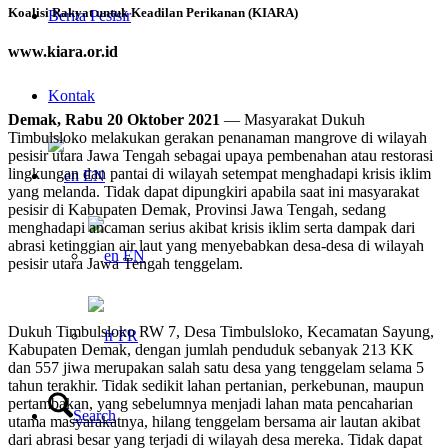
Koalisi Rakyat untuk Keadilan Perikanan (KIARA)
Berita Pesisir
www.kiara.or.id
Kontak
Demak, Rabu 20 Oktober 2021
— Masyarakat Dukuh
Timbulsloko melakukan gerakan penanaman mangrove di wilayah
pesisir utara Jawa Tengah sebagai upaya pembenahan atau restorasi
lingkungan dan pantai di wilayah setempat menghadapi krisis iklim
EN
yang melanda. Tidak dapat dipungkiri apabila saat ini masyarakat
pesisir di Kabupaten Demak, Provinsi Jawa Tengah, sedang
menghadapi ancaman serius akibat krisis iklim serta dampak dari
abrasi ketinggian air laut yang menyebabkan desa-desa di wilayah
EN
pesisir utara Jawa Tengah tenggelam.
Dukuh Timbulsloko RW 7, Desa Timbulsloko, Kecamatan Sayung,
FR
Kabupaten Demak, dengan jumlah penduduk sebanyak 213 KK
dan 557 jiwa merupakan salah satu desa yang tenggelam selama 5
tahun terakhir. Tidak sedikit lahan pertanian, perkebunan, maupun
pertambakan, yang sebelumnya menjadi lahan mata pencaharian
Search
utama masyarakatnya, hilang tenggelam bersama air lautan akibat
dari abrasi besar yang terjadi di wilayah desa mereka. Tidak dapat