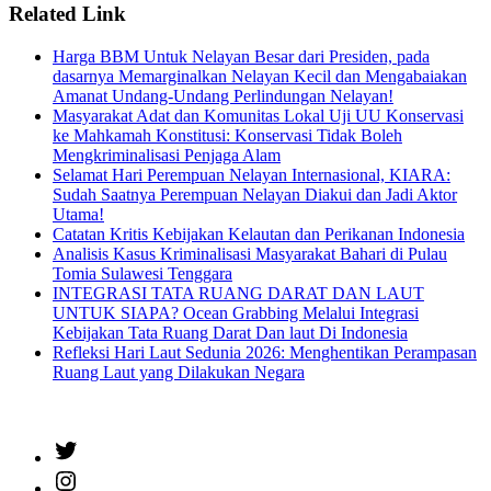
Related Link
Harga BBM Untuk Nelayan Besar dari Presiden, pada
dasarnya Memarginalkan Nelayan Kecil dan Mengabaiakan
Amanat Undang-Undang Perlindungan Nelayan!
Masyarakat Adat dan Komunitas Lokal Uji UU Konservasi
ke Mahkamah Konstitusi: Konservasi Tidak Boleh
Mengkriminalisasi Penjaga Alam
Selamat Hari Perempuan Nelayan Internasional, KIARA:
Sudah Saatnya Perempuan Nelayan Diakui dan Jadi Aktor
Utama!
Catatan Kritis Kebijakan Kelautan dan Perikanan Indonesia
Analisis Kasus Kriminalisasi Masyarakat Bahari di Pulau
Tomia Sulawesi Tenggara
INTEGRASI TATA RUANG DARAT DAN LAUT
UNTUK SIAPA? Ocean Grabbing Melalui Integrasi
Kebijakan Tata Ruang Darat Dan laut Di Indonesia
Refleksi Hari Laut Sedunia 2026: Menghentikan Perampasan
Ruang Laut yang Dilakukan Negara
Twitter
Instagram