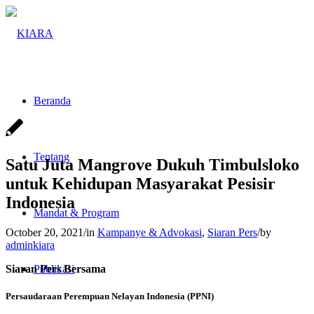
Beranda
Tentang
Satu Juta Mangrove Dukuh Timbulsloko
untuk Kehidupan Masyarakat Pesisir
Indonesia
Mandat & Program
October 20, 2021
/
in
Kampanye & Advokasi
,
Siaran Pers
/
by
adminkiara
Siaran Pers Bersama
Publikasi
Persaudaraan Perempuan Nelayan Indonesia (PPNI)