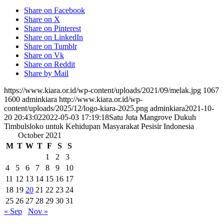
Share on Facebook
Share on X
Share on Pinterest
Share on LinkedIn
Share on Tumblr
Share on Vk
Share on Reddit
Share by Mail
https://www.kiara.or.id/wp-content/uploads/2021/09/melak.jpg
1067
1600
adminkiara
http://www.kiara.or.id/wp-
content/uploads/2025/12/logo-kiara-2025.png
adminkiara
2021-10-
20 20:43:02
2022-05-03 17:19:18
Satu Juta Mangrove Dukuh
Timbulsloko untuk Kehidupan Masyarakat Pesisir Indonesia
October 2021
M
T
W
T
F
S
S
1
2
3
4
5
6
7
8
9
10
11
12
13
14
15
16
17
18
19
20
21
22
23
24
25
26
27
28
29
30
31
« Sep
Nov »