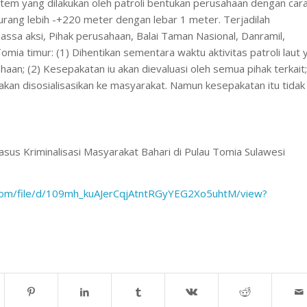
tem yang dilakukan oleh patroli bentukan perusahaan dengan car
rang lebih -+220 meter dengan lebar 1 meter. Terjadilah
ssa aksi, Pihak perusahaan, Balai Taman Nasional, Danramil,
mia timur: (1) Dihentikan sementara waktu aktivitas patroli laut 
haan; (2) Kesepakatan iu akan dievaluasi oleh semua pihak terkait;
 akan disosialisasikan ke masyarakat. Namun kesepakatan itu tidak
asus Kriminalisasi Masyarakat Bahari di Pulau Tomia Sulawesi
e.com/file/d/109mh_kuAJerCqjAtntRGyYEG2Xo5uhtM/view?