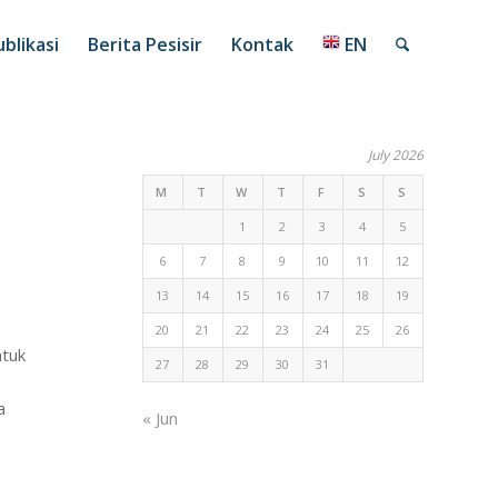
blikasi
Berita Pesisir
Kontak
EN
July 2026
M
T
W
T
F
S
S
1
2
3
4
5
6
7
8
9
10
11
12
13
14
15
16
17
18
19
20
21
22
23
24
25
26
ntuk
27
28
29
30
31
a
« Jun