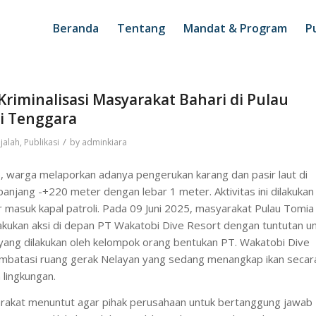
Beranda
Tentang
Mandat & Program
Pu
 Kriminalisasi Masyarakat Bahari di Pulau
i Tenggara
/
jalah
,
Publikasi
by
adminkiara
 warga melaporkan adanya pengerukan karang dan pasir laut di
anjang -+220 meter dengan lebar 1 meter. Aktivitas ini dilakukan
r masuk kapal patroli. Pada 09 Juni 2025, masyarakat Pulau Tomia
kukan aksi di depan PT Wakatobi Dive Resort dengan tuntutan u
 yang dilakukan oleh kelompok orang bentukan PT. Wakatobi Dive
mbatasi ruang gerak Nelayan yang sedang menangkap ikan secar
h lingkungan.
arakat menuntut agar pihak perusahaan untuk bertanggung jawab