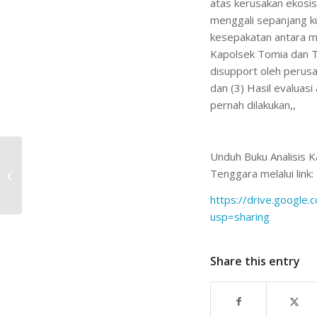
atas kerusakan ekosis
menggali sepanjang ku
kesepakatan antara ma
Kapolsek Tomia dan To
disupport oleh perusa
dan (3) Hasil evaluasi
pernah dilakukan,,
INTEGRASI TATA
Unduh Buku Analisis K
RUANG DARAT DAN
Tenggara melalui link:
LAUT UNTUK SIAPA?
https://drive.googl
Ocean Grabbing
Melalui Integrasi...
usp=sharing
Share this entry