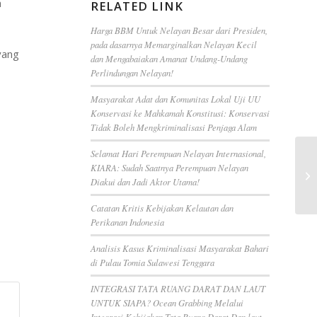
a
RELATED LINK
Harga BBM Untuk Nelayan Besar dari Presiden,
pada dasarnya Memarginalkan Nelayan Kecil
yang
dan Mengabaiakan Amanat Undang-Undang
Perlindungan Nelayan!
Masyarakat Adat dan Komunitas Lokal Uji UU
Konservasi ke Mahkamah Konstitusi: Konservasi
Tidak Boleh Mengkriminalisasi Penjaga Alam
Selamat Hari Perempuan Nelayan Internasional,
KIARA: Sudah Saatnya Perempuan Nelayan
Diakui dan Jadi Aktor Utama!
Catatan Kritis Kebijakan Kelautan dan
Perikanan Indonesia
Analisis Kasus Kriminalisasi Masyarakat Bahari
di Pulau Tomia Sulawesi Tenggara
INTEGRASI TATA RUANG DARAT DAN LAUT
UNTUK SIAPA? Ocean Grabbing Melalui
Integrasi Kebijakan Tata Ruang Darat Dan laut