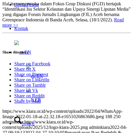
Hal itu mengemuka dalam Fokus Grup Diskusi (FGD) bertajuk
Berita Pesisir
“Identifikasi Isu Sektor Kelautan dan Upaya Sinergi Liputan Media”
yang digagas Forum Jurnalis Lingkungan (FJL) Aceh bersama
Greenpeace Indonesia di Banda Aceh, Selasa, (18/1/2022).
Read
more >>
Kontak
EN
Share this entry
Share on Facebook
Share on X
Share on Pinterest
EN
Share on LinkedIn
Share on Tumblr
Share on Vk
Share on Reddit
FR
Share by Mail
https://www.kiara.or.id/wp-content/uploads/2022/04/WhatsApp-
Image-2022-01-18-at-22.32.18-e1651026863686.jpeg
188
250
adminkiara
http://www.kiara.or.id/wp-
Search
content/uploads/2025/12/logo-kiara-2025.png
adminkiara
2022-04-
27 09:19:13
2022-04-27 10:10:05
Penangkapan Ikan Berlebih &