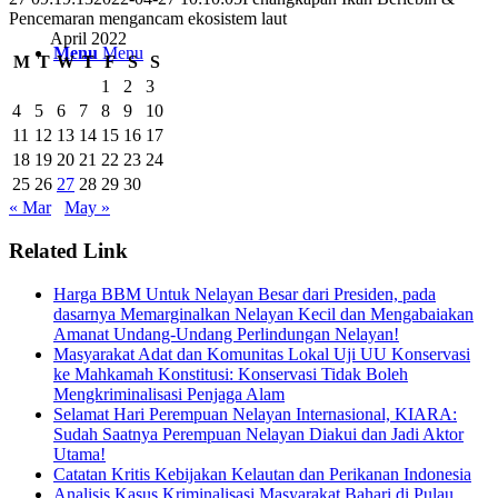
Pencemaran mengancam ekosistem laut
April 2022
Menu
Menu
M
T
W
T
F
S
S
1
2
3
4
5
6
7
8
9
10
11
12
13
14
15
16
17
18
19
20
21
22
23
24
25
26
27
28
29
30
« Mar
May »
Related Link
Harga BBM Untuk Nelayan Besar dari Presiden, pada
dasarnya Memarginalkan Nelayan Kecil dan Mengabaiakan
Amanat Undang-Undang Perlindungan Nelayan!
Masyarakat Adat dan Komunitas Lokal Uji UU Konservasi
ke Mahkamah Konstitusi: Konservasi Tidak Boleh
Mengkriminalisasi Penjaga Alam
Selamat Hari Perempuan Nelayan Internasional, KIARA:
Sudah Saatnya Perempuan Nelayan Diakui dan Jadi Aktor
Utama!
Catatan Kritis Kebijakan Kelautan dan Perikanan Indonesia
Analisis Kasus Kriminalisasi Masyarakat Bahari di Pulau