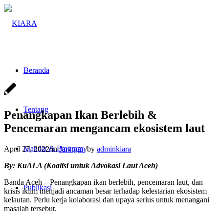
Beranda
Tentang
Penangkapan Ikan Berlebih &
Pencemaran mengancam ekosistem laut
Mandat & Program
April 27, 2022
/
in
Jaringan
/
by
adminkiara
By: KuALA (Koalisi untuk Advokasi Laut Aceh)
Banda Aceh – Penangkapan ikan berlebih, pencemaran laut, dan
Publikasi
krisis iklim menjadi ancaman besar terhadap kelestarian ekosistem
kelautan. Perlu kerja kolaborasi dan upaya serius untuk menangani
masalah tersebut.