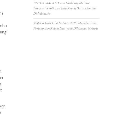
UNTUK SIAPA? Ocean Grabbing Melalui
Integrasi Kebijakan Tata Ruang Darat Dan laut
m)
Di Indonesia
Refleksi Hari Laut Sedunia 2026: Menghentikan
umbu
Perampasan Ruang Laut yang Dilakukan Negara
dungi
n
un
g
t
kan
a