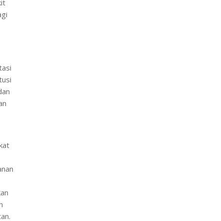
it
agi
tasi
tusi
dan
an
kat
anan
kan
n
tan.