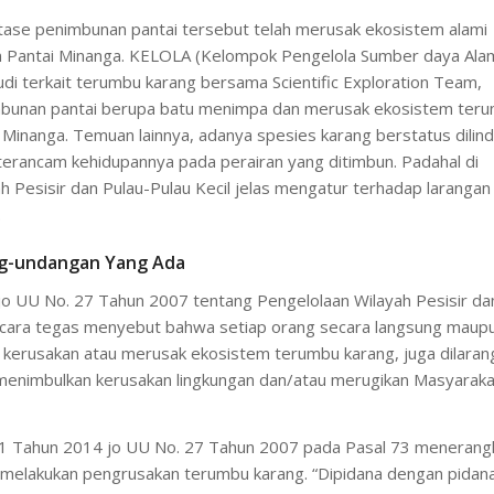
itase penimbunan pantai tersebut telah merusak ekosistem alami
an Pantai Minanga. KELOLA (Kelompok Pengelola Sumber daya Ala
i terkait terumbu karang bersama Scientific Exploration Team,
mbunan pantai berupa batu menimpa dan merusak ekosistem ter
i Minanga. Temuan lainnya, adanya spesies karang berstatus dilin
terancam kehidupannya pada perairan yang ditimbun. Padahal di
 Pesisir dan Pulau-Pulau Kecil jelas mengatur terhadap larangan
.
g-undangan Yang Ada
o UU No. 27 Tahun 2007 tentang Pengelolaan Wilayah Pesisir da
secara tegas menyebut bahwa setiap orang secara langsung maup
n kerusakan atau merusak ekosistem terumbu karang, juga dilaran
menimbulkan kerusakan lingkungan dan/atau merugikan Masyaraka
. 1 Tahun 2014 jo UU No. 27 Tahun 2007 pada Pasal 73 menerang
 melakukan pengrusakan terumbu karang. “Dipidana dengan pidan