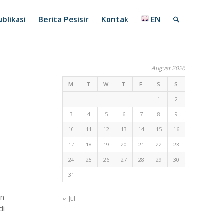
blikasi
Berita Pesisir
Kontak
EN
August 2026
M
T
W
T
F
S
S
1
2
!
3
4
5
6
7
8
9
10
11
12
13
14
15
16
17
18
19
20
21
22
23
24
25
26
27
28
29
30
31
an
« Jul
di