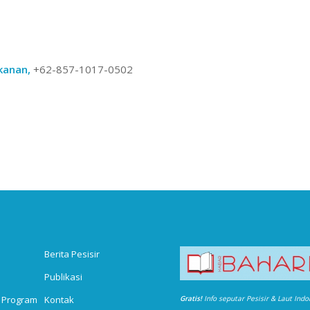
kanan,
+62-857-1017-0502
Berita Pesisir
Publikasi
 Program
Kontak
Gratis!
Info seputar Pesisir & Laut Ind