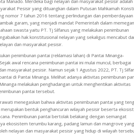
ta Manado. Merdeka bagi nelayan dan masyarakat pesisir adalah
yarakat Pesisir yang dituangkan dalam Putusan Mahkamah Konsti
ng nomor 7 tahun 2016 tentang perlindungan dan pemberdayaan
etambak garam, yang menjadi mandat Pemerintah dalam memega
sahaan swasta yaitu PT. Tj Silfanus yang melakukan penimbunan
ngabaikan hak konstitusional nelayan yang sekaligus mencabut da
layan dan masyarakat pesisir.
ukan penimbunan pantai (reklamasi lahan) di Pantai Minanga-
ejak awal rencana penimbunan pantai ini mulai muncul, berbagai
 dan masyarakat pesisir. Namun sejak 1 Agustus 2022, PT. Tj Silfa
antai di Pantai Minanga. Melihat adanya aktivitas penimbunan pan
ai Minanga melakukan penghadangan untuk menghentikan aktivitas
enimbunan pantai tersebut.
erawati menegaskan bahwa aktivitas penimbunan pantai yang ten
ga merupakan bentuk penghancuran wilayah pesisir beserta ekosis
ncana. Penimbunan pantai bertolak belakang dengan semangat
usnya ekosistem terumbu karang, padang lamun dan mangrove yan
oleh nelayan dan masyarakat pesisir yang hidup di wilayah tersebu