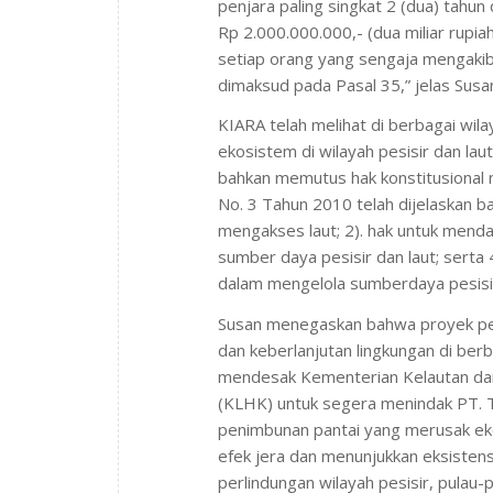
penjara paling singkat 2 (dua) tahun
Rp 2.000.000.000,- (dua miliar rupia
setiap orang yang sengaja mengaki
dimaksud pada Pasal 35,” jelas Susa
KIARA telah melihat di berbagai wil
ekosistem di wilayah pesisir dan la
bahkan memutus hak konstitusional 
No. 3 Tahun 2010 telah dijelaskan ba
mengakses laut; 2). hak untuk menda
sumber daya pesisir dan laut; serta 
dalam mengelola sumberdaya pesisir
Susan menegaskan bahwa proyek pen
dan keberlanjutan lingkungan di berb
mendesak Kementerian Kelautan dan
(KLHK) untuk segera menindak PT. Tj
penimbunan pantai yang merusak ek
efek jera dan menunjukkan eksisten
perlindungan wilayah pesisir, pulau-