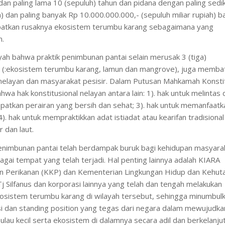
 dan paling lama 10 (sepuluh) tahun dan pidana dengan paling sedik
h) dan paling banyak Rp 10.000.000.000,- (sepuluh miliar rupiah) b
batkan rusaknya ekosistem terumbu karang sebagaimana yang
n.
ayah bahwa praktik penimbunan pantai selain merusak 3 (tiga)
ut (:ekosistem terumbu karang, lamun dan mangrove), juga memba
nelayan dan masyarakat pesisir. Dalam Putusan Mahkamah Konsti
hwa hak konstitusional nelayan antara lain: 1). hak untuk melintas 
patkan perairan yang bersih dan sehat; 3). hak untuk memanfaatk
4). hak untuk mempraktikkan adat istiadat atau kearifan tradisional
 dan laut.
imbunan pantai telah berdampak buruk bagi kehidupan masyara
agai tempat yang telah terjadi. Hal penting lainnya adalah KIARA
 Perikanan (KKP) dan Kementerian Lingkungan Hidup dan Kehut
 Silfanus dan korporasi lainnya yang telah dan tengah melakukan
osistem terumbu karang di wilayah tersebut, sehingga minumbul
si dan standing position yang tegas dari negara dalam mewujudka
pulau kecil serta ekosistem di dalamnya secara adil dan berkelanju