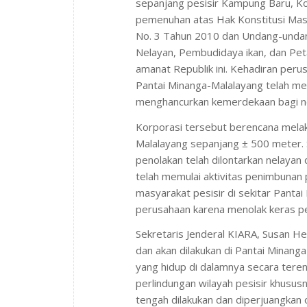
sepanjang pesisir Kampung Baru, Ko
pemenuhan atas Hak Konstitusi Mas
No. 3 Tahun 2010 dan Undang-unda
Nelayan, Pembudidaya ikan, dan P
amanat Republik ini. Kehadiran peru
Pantai Minanga-Malalayang telah me
menghancurkan kemerdekaan bagi ne
Korporasi tersebut berencana melak
Malalayang sepanjang ± 500 meter. S
penolakan telah dilontarkan nelayan
telah memulai aktivitas penimbunan p
masyarakat pesisir di sekitar Pant
perusahaan karena menolak keras p
Sekretaris Jenderal KIARA, Susan H
dan akan dilakukan di Pantai Minan
yang hidup di dalamnya secara tere
perlindungan wilayah pesisir khus
tengah dilakukan dan diperjuangkan 