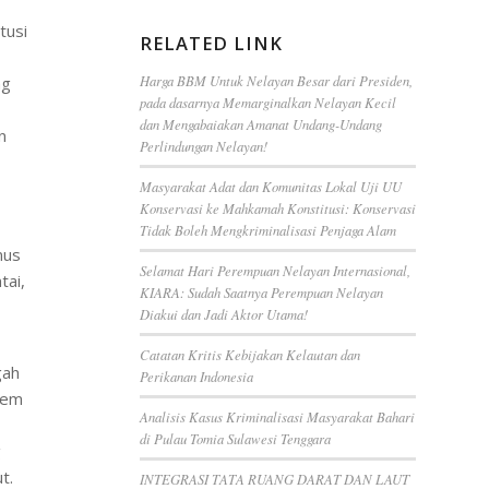
tusi
RELATED LINK
Harga BBM Untuk Nelayan Besar dari Presiden,
ng
pada dasarnya Memarginalkan Nelayan Kecil
dan Mengabaiakan Amanat Undang-Undang
n
Perlindungan Nelayan!
Masyarakat Adat dan Komunitas Lokal Uji UU
Konservasi ke Mahkamah Konstitusi: Konservasi
Tidak Boleh Mengkriminalisasi Penjaga Alam
nus
Selamat Hari Perempuan Nelayan Internasional,
tai,
KIARA: Sudah Saatnya Perempuan Nelayan
Diakui dan Jadi Aktor Utama!
Catatan Kritis Kebijakan Kelautan dan
gah
Perikanan Indonesia
tem
Analisis Kasus Kriminalisasi Masyarakat Bahari
di Pulau Tomia Sulawesi Tenggara
g
t.
INTEGRASI TATA RUANG DARAT DAN LAUT