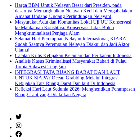
Harga BBM Untuk Nelayan Besar dari Presiden, pada
dasarnya Memarginalkan Nelayan Kecil dan Mengabaiakan
Amanat Undang-Undang Perlindungan Nelayan!
Masyarakat Adat dan Komunitas Lokal Uji UU Konservasi
ke Mahkamah Konstitusi: Konservasi Tidak Boleh
Mengkriminalisasi Penjaga Alam
Selamat Hari Perempuan Nelayan Internasional, KIARA:
Sudah Saatnya Perempuan Nelayan Diakui dan Jadi Aktor
Utama!
Catatan Kritis Kebijakan Kelautan dan Perikanan Indonesia
Analisis Kasus Kriminalisasi Masyarakat Bahari di Pulau
Tomia Sulawesi Tenggara
INTEGRASI TATA RUANG DARAT DAN LAUT
UNTUK SIAPA? Ocean Grabbing Melalui Integrasi
Kebijakan Tata Ruang Darat Dan laut Di Indonesia
Refleksi Hari Laut Sedunia 2026: Menghentikan Perampasan
Ruang Laut yang Dilakukan Negara
Twitter
Instagram
Facebook