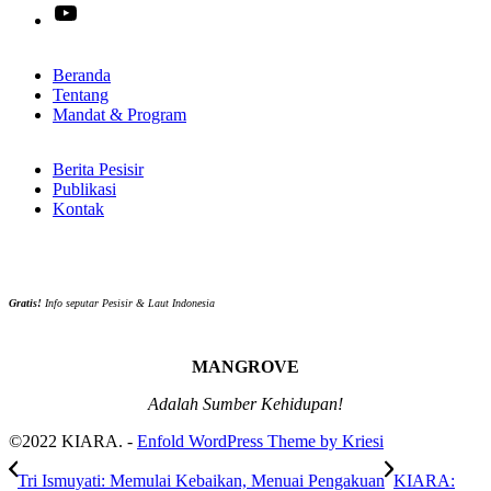
YouTube
Beranda
Tentang
Mandat & Program
Berita Pesisir
Publikasi
Kontak
Gratis!
Info seputar Pesisir & Laut Indonesia
MANGROVE
Adalah Sumber Kehidupan!
©2022 KIARA. -
Enfold WordPress Theme by Kriesi
Tri Ismuyati: Memulai Kebaikan, Menuai Pengakuan
KIARA: