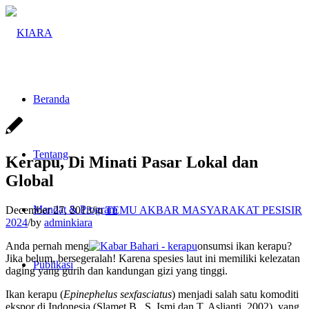
Beranda
Tentang
Kerapu, Di Minati Pasar Lokal dan
Global
Mandat & Program
December 27, 2013
/
in
TEMU AKBAR MASYARAKAT PESISIR
2024
/
by
adminkiara
Anda pernah meng
onsumsi ikan kerapu?
Jika belum, bersegeralah! Karena spesies laut ini memiliki kelezatan
Publikasi
daging yang gurih dan kandungan gizi yang tinggi.
Ikan kerapu (
Epinephelus sexfasciatus
) menjadi salah satu komoditi
ekspor di Indonesia (Slamet B., S. Ismi dan T. Aslianti, 2002), yang