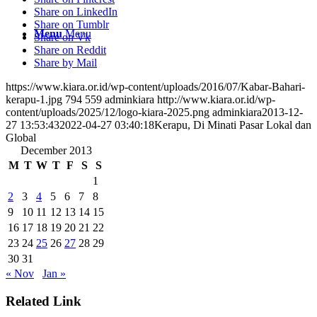
Share on LinkedIn
Share on Tumblr
Menu
Menu
Share on Vk
Share on Reddit
Share by Mail
https://www.kiara.or.id/wp-content/uploads/2016/07/Kabar-Bahari-
kerapu-1.jpg
794
559
adminkiara
http://www.kiara.or.id/wp-
content/uploads/2025/12/logo-kiara-2025.png
adminkiara
2013-12-
27 13:53:43
2022-04-27 03:40:18
Kerapu, Di Minati Pasar Lokal dan
Global
December 2013
M
T
W
T
F
S
S
1
2
3
4
5
6
7
8
9
10
11
12
13
14
15
16
17
18
19
20
21
22
23
24
25
26
27
28
29
30
31
« Nov
Jan »
Related Link