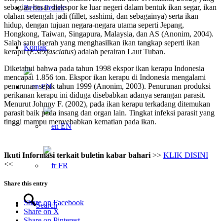
sebagian besar diekspor ke luar negeri dalam bentuk ikan segar, ikan
Berita Pesisir
olahan setengah jadi (fillet, sashimi, dan sebagainya) serta ikan
hidup, dengan tujuan negara-negara utama seperti Jepang,
Hongkong, Taiwan, Singapura, Malaysia, dan AS (Anonim, 2004).
Salah satu daerah yang menghasilkan ikan tangkap seperti ikan
Kontak
kerapu (
E.sexfasciatus
) adalah perairan Laut Tuban.
Diketahui bahwa pada tahun 1998 ekspor ikan kerapu Indonesia
mencapai 1.856 ton. Ekspor ikan kerapu di Indonesia mengalami
penurunan sejak tahun 1999 (Anonim, 2003). Penurunan produksi
EN
perikanan kerapu ini diduga disebabkan adanya serangan parasit.
Menurut Johnny F. (2002), pada ikan kerapu terkadang ditemukan
parasit baik pada insang dan organ lain. Tingkat infeksi parasit yang
tinggi mampu menyebabkan kematian pada ikan.
EN
Ikuti Informasi terkait buletin kabar bahari
>>
KLIK DISINI
<<
FR
Share this entry
Share on Facebook
Search
Share on X
Share on Pinterest