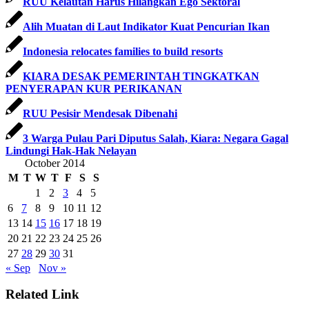
RUU Kelautan Harus Hilangkan Ego Sektoral
Alih Muatan di Laut Indikator Kuat Pencurian Ikan
Indonesia relocates families to build resorts
KIARA DESAK PEMERINTAH TINGKATKAN
PENYERAPAN KUR PERIKANAN
RUU Pesisir Mendesak Dibenahi
3 Warga Pulau Pari Diputus Salah, Kiara: Negara Gagal
Lindungi Hak-Hak Nelayan
October 2014
M
T
W
T
F
S
S
1
2
3
4
5
6
7
8
9
10
11
12
13
14
15
16
17
18
19
20
21
22
23
24
25
26
27
28
29
30
31
« Sep
Nov »
Related Link