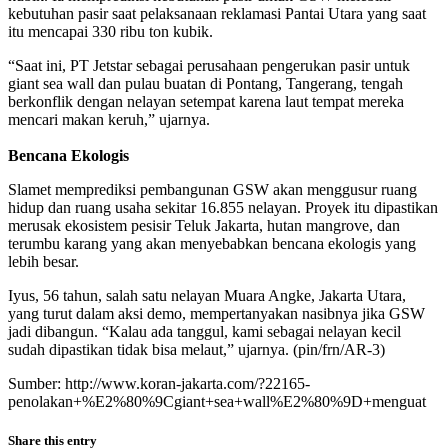
kebutuhan pasir saat pelaksanaan reklamasi Pantai Utara yang saat
itu mencapai 330 ribu ton kubik.
“Saat ini, PT Jetstar sebagai perusahaan pengerukan pasir untuk
giant sea wall dan pulau buatan di Pontang, Tangerang, tengah
berkonflik dengan nelayan setempat karena laut tempat mereka
mencari makan keruh,” ujarnya.
Bencana Ekologis
Slamet memprediksi pembangunan GSW akan menggusur ruang
hidup dan ruang usaha sekitar 16.855 nelayan. Proyek itu dipastikan
merusak ekosistem pesisir Teluk Jakarta, hutan mangrove, dan
terumbu karang yang akan menyebabkan bencana ekologis yang
lebih besar.
Iyus, 56 tahun, salah satu nelayan Muara Angke, Jakarta Utara,
yang turut dalam aksi demo, mempertanyakan nasibnya jika GSW
jadi dibangun. “Kalau ada tanggul, kami sebagai nelayan kecil
sudah dipastikan tidak bisa melaut,” ujarnya. (pin/frn/AR-3)
Sumber: http://www.koran-jakarta.com/?22165-
penolakan+%E2%80%9Cgiant+sea+wall%E2%80%9D+menguat
Share this entry