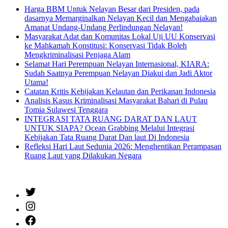
Harga BBM Untuk Nelayan Besar dari Presiden, pada
dasarnya Memarginalkan Nelayan Kecil dan Mengabaiakan
Amanat Undang-Undang Perlindungan Nelayan!
Masyarakat Adat dan Komunitas Lokal Uji UU Konservasi
ke Mahkamah Konstitusi: Konservasi Tidak Boleh
Mengkriminalisasi Penjaga Alam
Selamat Hari Perempuan Nelayan Internasional, KIARA:
Sudah Saatnya Perempuan Nelayan Diakui dan Jadi Aktor
Utama!
Catatan Kritis Kebijakan Kelautan dan Perikanan Indonesia
Analisis Kasus Kriminalisasi Masyarakat Bahari di Pulau
Tomia Sulawesi Tenggara
INTEGRASI TATA RUANG DARAT DAN LAUT
UNTUK SIAPA? Ocean Grabbing Melalui Integrasi
Kebijakan Tata Ruang Darat Dan laut Di Indonesia
Refleksi Hari Laut Sedunia 2026: Menghentikan Perampasan
Ruang Laut yang Dilakukan Negara
Twitter
Instagram
Facebook