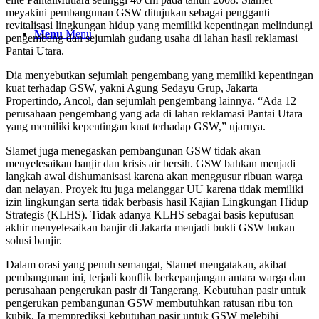
meyakini pembangunan GSW ditujukan sebagai pengganti
revitalisasi lingkungan hidup yang memiliki kepentingan melindungi
Menu
Menu
pengembang dan sejumlah gudang usaha di lahan hasil reklamasi
Pantai Utara.
Dia menyebutkan sejumlah pengembang yang memiliki kepentingan
kuat terhadap GSW, yakni Agung Sedayu Grup, Jakarta
Propertindo, Ancol, dan sejumlah pengembang lainnya. “Ada 12
perusahaan pengembang yang ada di lahan reklamasi Pantai Utara
yang memiliki kepentingan kuat terhadap GSW,” ujarnya.
Slamet juga menegaskan pembangunan GSW tidak akan
menyelesaikan banjir dan krisis air bersih. GSW bahkan menjadi
langkah awal dishumanisasi karena akan menggusur ribuan warga
dan nelayan. Proyek itu juga melanggar UU karena tidak memiliki
izin lingkungan serta tidak berbasis hasil Kajian Lingkungan Hidup
Strategis (KLHS). Tidak adanya KLHS sebagai basis keputusan
akhir menyelesaikan banjir di Jakarta menjadi bukti GSW bukan
solusi banjir.
Dalam orasi yang penuh semangat, Slamet mengatakan, akibat
pembangunan ini, terjadi konflik berkepanjangan antara warga dan
perusahaan pengerukan pasir di Tangerang. Kebutuhan pasir untuk
pengerukan pembangunan GSW membutuhkan ratusan ribu ton
kubik. Ia memprediksi kebutuhan pasir untuk GSW melebihi