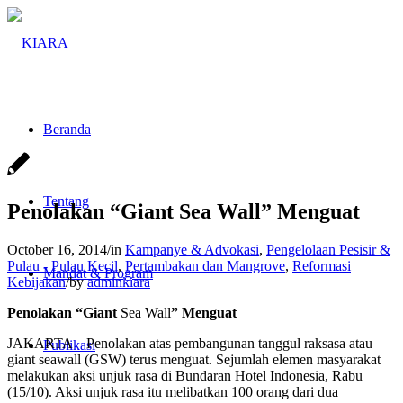
Beranda
Tentang
Penolakan “Giant Sea Wall” Menguat
October 16, 2014
/
in
Kampanye & Advokasi
,
Pengelolaan Pesisir &
Pulau - Pulau Kecil
,
Pertambakan dan Mangrove
,
Reformasi
Mandat & Program
Kebijakan
/
by
adminkiara
Penolakan “Giant
Sea Wall
” Menguat
JAKARTA – Penolakan atas pembangunan tanggul raksasa atau
Publikasi
giant seawall (GSW) terus menguat. Sejumlah elemen masyarakat
melakukan aksi unjuk rasa di Bundaran Hotel Indonesia, Rabu
(15/10). Aksi unjuk rasa itu melibatkan 100 orang dari dua