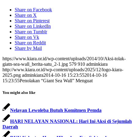
Share on Facebook
Share on X
Share on Pinterest
Share on LinkedIn
Share on Tumblr
Share on Vk
Share on Reddit
Share by Mail
https://www.kiara.or.id/wp-content/uploads/2014/10/Aksi-tolak-
giatn-sea-wall_berita-satu_2-1.jpg
579
910
adminkiara
http://www.kiara.or.id/wp-content/uploads/2025/12/logo-kiara-
2025.png
adminkiara
2014-10-16 15:23:55
2014-10-16
15:23:55
Penolakan “Giant Sea Wall” Menguat
You might also like
Nelayan Lewoleba Butuh Komitmen Pemda
HARI NELAYAN NASIONAL: Hari Ini Aksi di Sejumlah
Daerah