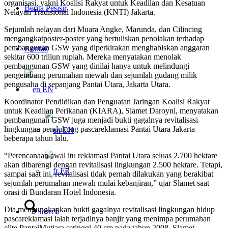
organisasi, yakni Koalisi Rakyat untuk Keadilan dan Kesatuan
Berita Pesisir
Nelayan Tradisional Indonesia (KNTI) Jakarta.
Sejumlah nelayan dari Muara Angke, Marunda, dan Cilincing
mengangkatposter-poster yang bertuliskan penolakan terhadap
pembangunan GSW yang diperkirakan menghabiskan anggaran
Kontak
sekitar 600 triliun rupiah. Mereka menyatakan menolak
pembangunan GSW yang dinilai hanya untuk melindungi
pengembang perumahan mewah dan sejumlah gudang milik
pengusaha di sepanjang Pantai Utara, Jakarta Utara.
EN
Koordinator Pendidikan dan Penguatan Jaringan Koalisi Rakyat
untuk Keadilan Perikanan (KIARA), Slamet Daroyni, menyatakan
pembangunan GSW juga menjadi bukti gagalnya revitalisasi
lingkungan pendukung pascareklamasi Pantai Utara Jakarta
EN
beberapa tahun lalu.
“Perencanaan awal itu reklamasi Pantai Utara seluas 2.700 hektare
akan dibarengi dengan revitalisasi lingkungan 2.500 hektare. Tetapi,
FR
sampai saat ini, revitalisasi tidak pernah dilakukan yang berakibat
sejumlah perumahan mewah mulai kebanjiran,” ujar Slamet saat
orasi di Bundaran Hotel Indonesia.
Dia mengungkapkan bukti gagalnya revitalisasi lingkungan hidup
Search
pascareklamasi ialah terjadinya banjir yang menimpa perumahan
elite PantaiMutiara setinggi 40 cm pada tahun 2008. Slamet