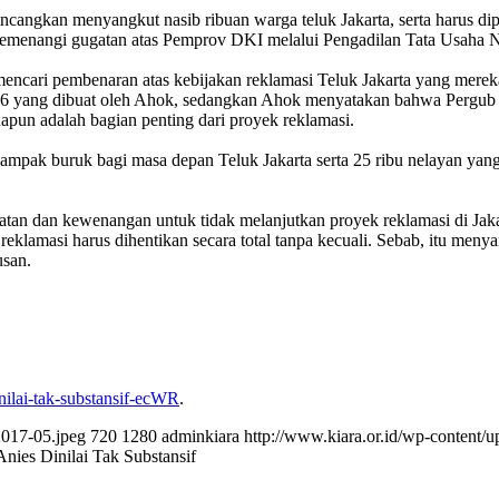
incangkan menyangkut nasib ribuan warga teluk Jakarta, serta harus dip
 memenangi gugatan atas Pemprov DKI melalui Pengadilan Tata Usaha 
encari pembenaran atas kebijakan reklamasi Teluk Jakarta yang mere
yang dibuat oleh Ahok, sedangkan Ahok menyatakan bahwa Pergub ters
pun adalah bagian penting dari proyek reklamasi.
ampak buruk bagi masa depan Teluk Jakarta serta 25 ribu nelayan yang
atan dan kewenangan untuk tidak melanjutkan proyek reklamasi di Jakar
 reklamasi harus dihentikan secara total tanpa kecuali. Sebab, itu me
usan.
dinilai-tak-substansif-ecWR
.
2017-05.jpeg
720
1280
adminkiara
http://www.kiara.or.id/wp-content/
nies Dinilai Tak Substansif