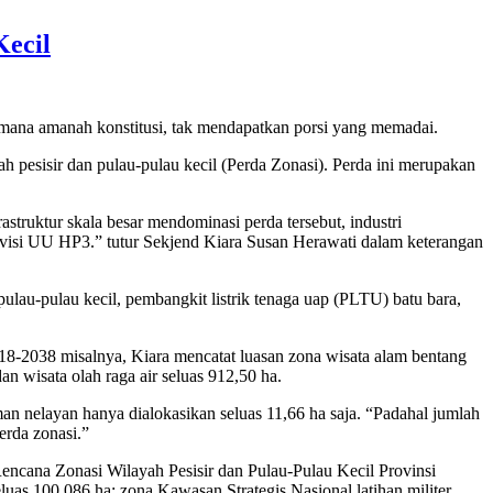
ecil
aimana amanah konstitusi, tak mendapatkan porsi yang memadai.
 pesisir dan pulau-pulau kecil (Perda Zonasi). Perda ini merupakan
truktur skala besar mendominasi perda tersebut, industri
evisi UU HP3.” tutur Sekjend Kiara Susan Herawati dalam keterangan
pulau-pulau kecil, pembangkit listrik tenaga uap (PLTU) batu bara,
8-2038 misalnya, Kiara mencatat luasan zona wisata alam bentang
an wisata olah raga air seluas 912,50 ha.
n nelayan hanya dialokasikan seluas 11,66 ha saja. “Padahal jumlah
erda zonasi.”
encana Zonasi Wilayah Pesisir dan Pulau-Pulau Kecil Provinsi
uas 100.086 ha; zona Kawasan Strategis Nasional latihan militer