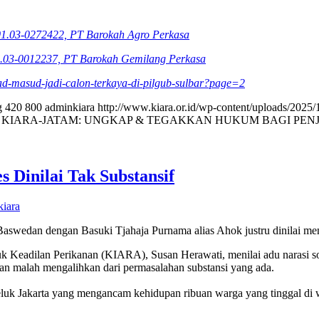
1.03-0272422, PT Barokah Agro Perkasa
.03-0012237, PT Barokah Gemilang Perkasa
ad-masud-jadi-calon-terkaya-di-pilgub-sulbar?page=2
g
420
800
adminkiara
http://www.kiara.or.id/wp-content/uploads/2025/
, KIARA-JATAM: UNGKAP & TEGAKKAN HUKUM BAGI PEN
 Dinilai Tak Substansif
iara
Baswedan dengan Basuki Tjahaja Purnama alias Ahok justru dinilai men
untuk Keadilan Perikanan (KIARA), Susan Herawati, menilai adu narasi
an malah mengalihkan dari permasalahan substansi yang ada.
k Jakarta yang mengancam kehidupan ribuan warga yang tinggal di wil