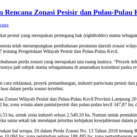
encana Zonasi Pesisir dan Pulau-Pulau K
iara
rakat pesisir yang merupakan pemegang hak (rightholder) utama sebag
nesia telah merampungkan pembahasan peraturan daerah zonasi wilayah
tentang Pengelolaan Wilayah Pesisir dan Pulau-Pulau Kecil.
hasan perda zonasi yang merupakan tata ruang lautnya. “Proyek infras
rusnya jadi subjek utama sebagaimana di amanatkan konstitusi paska r
 cara reklamasi, proyek pertambangan, industri pariwisata pesisir dan 
luas dalam perda zonasi tersebut.
 Zonasi Wilayah Pesisir dan Pulau-Pulau Kecil Provinsi Lampung 201
 ha; zona wisata alam pantai/pesisir dan pulau-pulau kecil 347,87 ha; d
,53 ha, untuk zona industri seluas 2.549,10 ha. Namun untuk pemukima
ka sama sekali tak mendapat prioritas kebijakan kesejahteraan dalam p
mukan hal serupa. Di dalam Perda Zonasi No. 13 Tahun 2018 tentang R
s 10.094 ha; zona pelabuhan seluas 188.495 ha; zona pertambangan sel