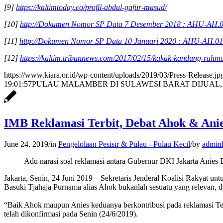
[9]
https://kaltimtoday.co/profil-abdul-gafur-masud/
[10]
http://Dokumen Nomor SP Data 7 Desember 2018 : AHU-AH.0
[11]
http://Dokumen Nomor SP Data 10 Januari 2020 : AHU-AH.01
[12]
https://kaltim.tribunnews.com/2017/02/15/kakak-kandung-rahm
https://www.kiara.or.id/wp-content/uploads/2019/03/Press-Release.jp
19:01:57
PULAU MALAMBER DI SULAWESI BARAT DIJUAL
IMB Reklamasi Terbit, Debat Ahok & Anies
June 24, 2019
/
in
Pengelolaan Pesisir & Pulau - Pulau Kecil
/
by
admink
Adu narasi soal reklamasi antara Gubernur DKI Jakarta Anies 
Jakarta, Senin, 24 Juni 2019 – Sekretaris Jenderal Koalisi Rakyat 
Basuki Tjahaja Purnama alias Ahok bukanlah sesuatu yang relevan, d
“Baik Ahok maupun Anies keduanya berkontribusi pada reklamasi Telu
telah dikonfirmasi pada Senin (24/6/2019).