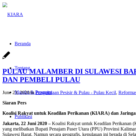
Beranda
Tentang
PULAU MALAMBER DI SULAWESI BA
DAN PEMBELI PULAU
Mandat & Program
June 23, 2020
/
in
Pengelolaan Pesisir & Pulau - Pulau Kecil
,
Reformas
Siaran Pers
Koalisi Rakyat untuk Keadilan Perikanan (KIARA) dan Jarin
Publikasi
Jakarta, 22 Juni 2020 –
Koalisi Rakyat untuk Keadilan Perikanan (
yang melibatkan Bupati Penajam Paser Utara (PPU) Provinsi Kaliman
Sulawesi Barat. Namun secara geografis, kepulauan ini berada di Sel