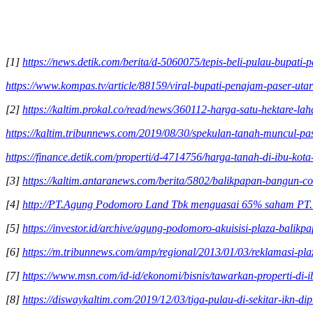
[1]
https://news.detik.com/berita/d-5060075/tepis-beli-pulau-bupati
https://www.kompas.tv/article/88159/viral-bupati-penajam-paser-utar
[2]
https://kaltim.prokal.co/read/news/360112-harga-satu-hektare-la
https://kaltim.tribunnews.com/2019/08/30/spekulan-tanah-muncul-pa
https://finance.detik.com/properti/d-4714756/harga-tanah-di-ibu-kot
[3]
https://kaltim.antaranews.com/berita/5802/balikpapan-bangun-co
[4]
http://PT.Agung Podomoro Land Tbk menguasai 65% saham PT. 
[5]
https://investor.id/archive/agung-podomoro-akuisisi-plaza-balikp
[6]
https://m.tribunnews.com/amp/regional/2013/01/03/reklamasi-pl
[7]
https://www.msn.com/id-id/ekonomi/bisnis/tawarkan-properti
[8]
https://diswaykaltim.com/2019/12/03/tiga-pulau-di-sekitar-ikn-d