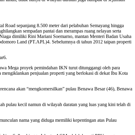
tal Road sepanjang 8.500 meter dari pelabuhan Semayang hingga
enghilangkan sempadan pantai dan merampas ruang nelayan serta
tra Niaga dimiliki Rini Mariani Soemarno, mantan Menteri Badan Usaha
Podomoro Land (PT.APL)4. Sebelumnya di tahun 2012 taipan properti
ar6.
ahwa Mega proyek pemindahan IKN turut ditunggangi oleh para
 mengiklankan penjualan properti yang berlokasi di dekat Ibu Kota
erencana akan “mengkomersilkan” pulau Benawa Besar (46), Benawa
ah pulau kecil namun di wilayah daratan yang luas yang kini telah di
emunculan nama yang diduga memiliki kepentingan atas Pulau