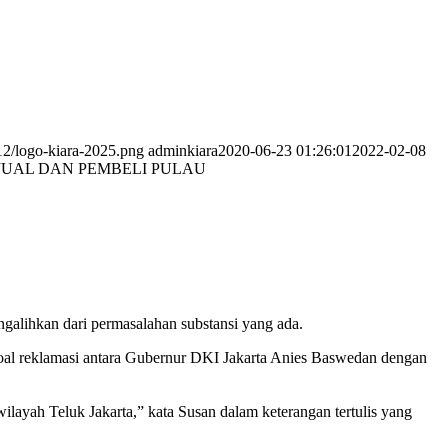
12/logo-kiara-2025.png
adminkiara
2020-06-23 01:26:01
2022-02-08
JUAL DAN PEMBELI PULAU
galihkan dari permasalahan substansi yang ada.
 soal reklamasi antara Gubernur DKI Jakarta Anies Baswedan dengan
ayah Teluk Jakarta,” kata Susan dalam keterangan tertulis yang