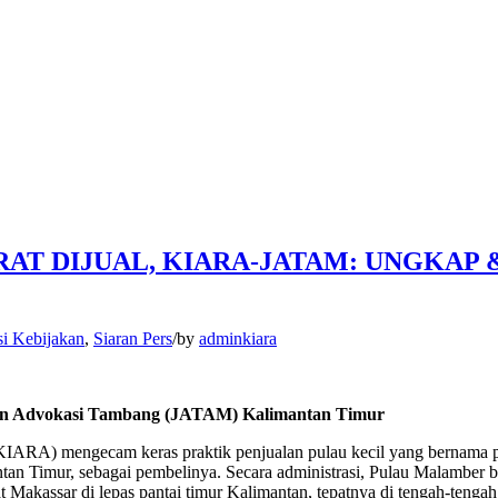
RAT DIJUAL, KIARA-JATAM: UNGKAP
i Kebijakan
,
Siaran Pers
/
by
adminkiara
gan Advokasi Tambang (JATAM) Kalimantan Timur
KIARA) mengecam keras praktik penjualan pulau kecil yang bernama 
tan Timur, sebagai pembelinya. Secara administrasi, Pulau Malamber
at Makassar di lepas pantai timur Kalimantan, tepatnya di tengah-teng