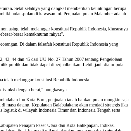
perairan. Selat-selatnya yang dangkal memberikan keuntungan berupa
iliki pulau-pulau di kawasan ini. Penjualan pulau Malamber adalah
on asing, telah melanggar konstitusi Republik Indonesia, khususnya
 sebesar-besar kemakmuran rakyat”.
seorangan. Di dalam falsafah konstitusi Republik Indonesia yang
 42, 43, 44 dan 45 dari UU No. 27 Tahun 2007 tentang Pengelolaan
ik publik dan tidak dapat diperjualbelikan. Lebih jauh diatur pula
a telah melanggar konstitusi Republik Indonesia.
isanksi dengan berat,” pungkasnya.
indahan Ibu Kota Baru, penjualan tanah bahkan pulau mungkin saja
ia di masa datang. Kepulauan Balabalakang akan menjadi strategis jika
 logistik di wilayah Indonesia Timur dan Indonesia Tengah serta
u Kabupaten Penajam Paser Utara dan Kota Balikpapan. Indikasi
 lahan, tidak hanya di wilayah daratan juga nampak di sejumlah