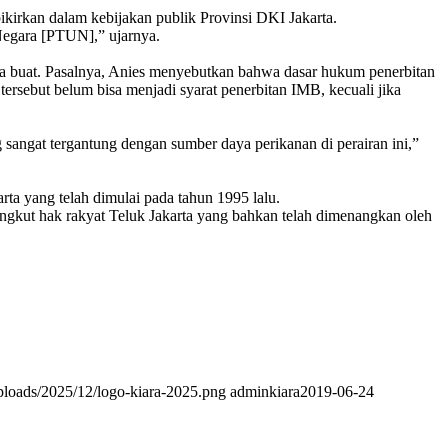
ikirkan dalam kebijakan publik Provinsi DKI Jakarta.
Negara [PTUN],” ujarnya.
ka buat. Pasalnya, Anies menyebutkan bahwa dasar hukum penerbitan
ebut belum bisa menjadi syarat penerbitan IMB, kecuali jika
 sangat tergantung dengan sumber daya perikanan di perairan ini,”
ta yang telah dimulai pada tahun 1995 lalu.
nyangkut hak rakyat Teluk Jakarta yang bahkan telah dimenangkan oleh
uploads/2025/12/logo-kiara-2025.png
adminkiara
2019-06-24