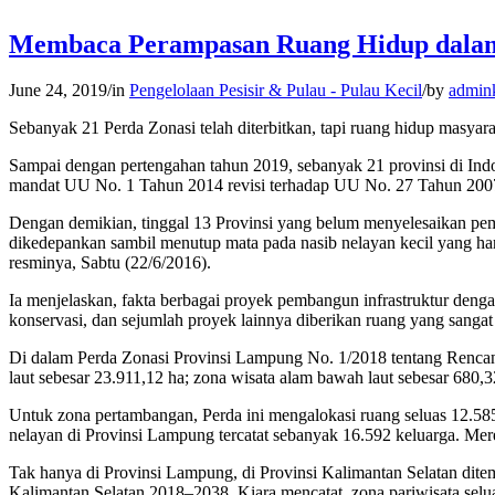
Membaca Perampasan Ruang Hidup dalam R
June 24, 2019
/
in
Pengelolaan Pesisir & Pulau - Pulau Kecil
/
by
admink
Sebanyak 21 Perda Zonasi telah diterbitkan, tapi ruang hidup masya
Sampai dengan pertengahan tahun 2019, sebanyak 21 provinsi di Indo
mandat UU No. 1 Tahun 2014 revisi terhadap UU No. 27 Tahun 2007 
Dengan demikian, tinggal 13 Provinsi yang belum menyelesaikan pemba
dikedepankan sambil menutup mata pada nasib nelayan kecil yang ha
resminya, Sabtu (22/6/2016).
Ia menjelaskan, fakta berbagai proyek pembangun infrastruktur dengan
konservasi, dan sejumlah proyek lainnya diberikan ruang yang sangat 
Di dalam Perda Zonasi Provinsi Lampung No. 1/2018 tentang Rencana
laut sebesar 23.911,12 ha; zona wisata alam bawah laut sebesar 680,32
Untuk zona pertambangan, Perda ini mengalokasi ruang seluas 12.585
nelayan di Provinsi Lampung tercatat sebanyak 16.592 keluarga. Mere
Tak hanya di Provinsi Lampung, di Provinsi Kalimantan Selatan dite
Kalimantan Selatan 2018–2038, Kiara mencatat, zona pariwisata selua