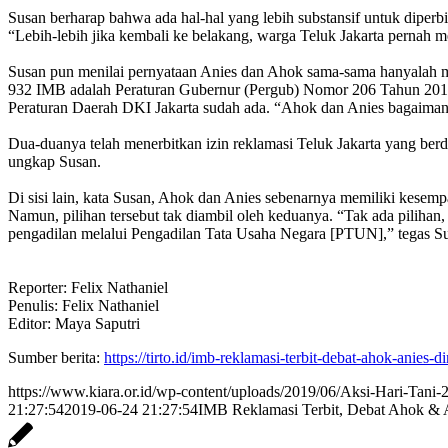
Susan berharap bahwa ada hal-hal yang lebih substansif untuk diperb
“Lebih-lebih jika kembali ke belakang, warga Teluk Jakarta pernah
Susan pun menilai pernyataan Anies dan Ahok sama-sama hanyalah m
932 IMB adalah Peraturan Gubernur (Pergub) Nomor 206 Tahun 2016 
Peraturan Daerah DKI Jakarta sudah ada. “Ahok dan Anies bagaimana
Dua-duanya telah menerbitkan izin reklamasi Teluk Jakarta yang berd
ungkap Susan.
Di sisi lain, kata Susan, Ahok dan Anies sebenarnya memiliki kesemp
Namun, pilihan tersebut tak diambil oleh keduanya. “Tak ada pilihan,
pengadilan melalui Pengadilan Tata Usaha Negara [PTUN],” tegas S
Reporter: Felix Nathaniel
Penulis: Felix Nathaniel
Editor: Maya Saputri
Sumber berita:
https://tirto.id/imb-reklamasi-terbit-debat-ahok-anies-
https://www.kiara.or.id/wp-content/uploads/2019/06/Aksi-Hari-Tani-
21:27:54
2019-06-24 21:27:54
IMB Reklamasi Terbit, Debat Ahok & A