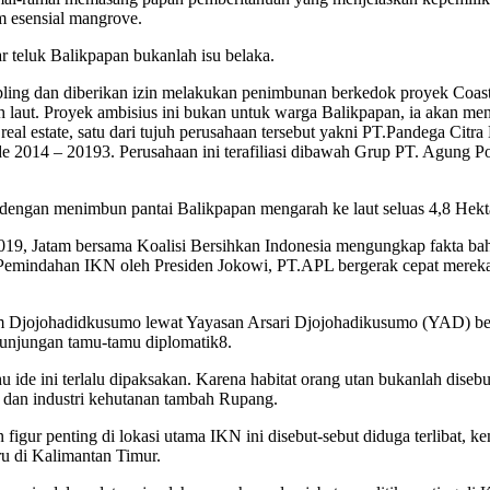
m esensial mangrove.
ar teluk Balikpapan bukanlah isu belaka.
pling dan diberikan izin melakukan penimbunan berkedok proyek Coas
h laut. Proyek ambisius ini bukan untuk warga Balikpapan, ia akan m
 real estate, satu dari tujuh perusahaan tersebut yakni PT.Pandega Ci
e 2014 – 20193. Perusahaan ini terafiliasi dibawah Grup PT. Agung 
 dengan menimbun pantai Balikpapan mengarah ke laut seluas 4,8 Hekt
019, Jatam bersama Koalisi Bersihkan Indonesia mengungkap fakta b
si Pemindahan IKN oleh Presiden Jokowi, PT.APL bergerak cepat mereka
him Djojohadidkusumo lewat Yayasan Arsari Djojohadikusumo (YAD) b
kunjungan tamu-tamu diplomatik8.
 ide ini terlalu dipaksakan. Karena habitat orang utan bukanlah disebu
t dan industri kehutanan tambah Rupang.
ur penting di lokasi utama IKN ini disebut-sebut diduga terlibat, k
u di Kalimantan Timur.