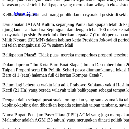
kawasan pesisir teluk balikpapan yang merupakan wilayah ekosisiste
Menu
Menu
Kekhawatiran privatisasi ruang publik dan masyarakat pesisir di sekit
Dari amatan JATAM Kaltim, sepanjang Pantai balikpapan telah di ka
ujung landasan bandara Sepinggan dan dengan lebar 100 meter keara
masyarakat pesisir. Proyek ini diberikan kepada 7 (Tujuh) perusahaan
Milik Negara (BUMN) dalam kabinet kerja Presiden Jokowi di period
ini telah mengakusisi 65 % saham Mall
Balikpapan Plaza5. Tidak puas, mereka memperluas properti tersebut
Dalam laporan “Ibu Kota Baru Buat Siapa”, bulan Desember tahun 2
Taipan Properti serta Elit Politik. Sehari pasca diumumkannya loka
Baru di 1 (satu) halaman full di harian Kompas Cetak7.
Belum lagi beberapa waktu lalu adik Prabowo Subianto yakni Has
Kecil (21 Ha) yang berada wilayah teluk balikpapan sebagai tempat 
Dengan dalih sebagai pusat suaka orang utan yang sama-sama kita tahu
kapling-kapling dan diberikan kepada sejumlah taipan tambang, sawi
Nama Bupati Penajam Paser Utara (PPU) AGM yang juga merupakan fig
Malamber adalah AGM (33 tahun) yang merupakan dinasti politik bar