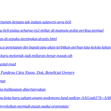
-penajam-kenapa-tak-isukan-sulawesi-saya-beli
a-beli-pulau-seharga-rp2-miliar-di-mamuju-polisi-periksa-penjual
han-di-sepaku-meningkat-drastis.html
sca-penetapan-ikn-bupati-ppu-akan-terbitkan-perbup-tata-kelola-laha
a-baru-melonjak-jadi-miliaran-benar-nggak-sih
astal-road
Pandega Citra Niaga, Dok. Beneficial Owners
apan
aza-balikpapan-dipertanyakan
-di-ibu-kota-baru-saham-agung-podomoro-land-naik/ar-AAGoub3?li=
iproyeksikan-menjadi-pusat-suaka-orangutan/