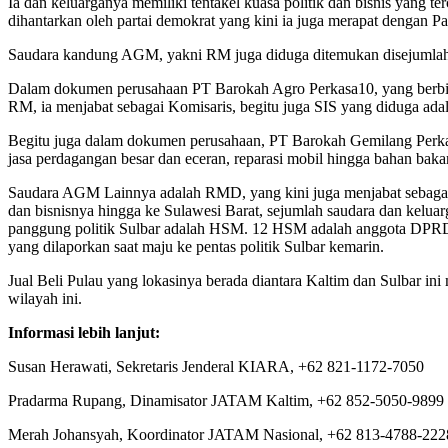
Ia dan keluarganya memiliki tentakel kuasa politik dan bisnis yang t
dihantarkan oleh partai demokrat yang kini ia juga merapat dengan 
Saudara kandung AGM, yakni RM juga diduga ditemukan disejumlah 
Dalam dokumen perusahaan PT Barokah Agro Perkasa10, yang berbisn
RM, ia menjabat sebagai Komisaris, begitu juga SIS yang diduga adal
Begitu juga dalam dokumen perusahaan, PT Barokah Gemilang Perkas
jasa perdagangan besar dan eceran, reparasi mobil hingga bahan bakar
Saudara AGM Lainnya adalah RMD, yang kini juga menjabat sebagai wak
dan bisnisnya hingga ke Sulawesi Barat, sejumlah saudara dan keluar
panggung politik Sulbar adalah HSM. 12 HSM adalah anggota DPRD Ka
yang dilaporkan saat maju ke pentas politik Sulbar kemarin.
Jual Beli Pulau yang lokasinya berada diantara Kaltim dan Sulbar ini 
wilayah ini.
Informasi lebih lanjut:
Susan Herawati, Sekretaris Jenderal KIARA, +62 821-1172-7050
Pradarma Rupang, Dinamisator JATAM Kaltim, +62 852-5050-9899
Merah Johansyah, Koordinator JATAM Nasional, +62 813-4788-222