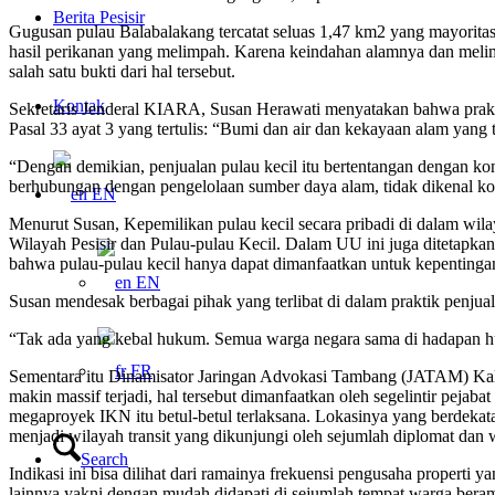
Berita Pesisir
Gugusan pulau Balabalakang tercatat seluas 1,47 km2 yang mayoritas
hasil perikanan yang melimpah. Karena keindahan alamnya dan melimp
salah satu bukti dari hal tersebut.
Kontak
Sekretaris Jenderal KIARA, Susan Herawati menyatakan bahwa praktik
Pasal 33 ayat 3 yang tertulis: “Bumi dan air dan kekayaan alam yan
“Dengan demikian, penjualan pulau kecil itu bertentangan dengan kons
berhubungan dengan pengelolaan sumber daya alam, tidak dikenal kon
EN
Menurut Susan, Kepemilikan pulau kecil secara pribadi di dalam wila
Wilayah Pesisir dan Pulau-pulau Kecil. Dalam UU ini juga ditetapkan 
bahwa pulau-pulau kecil hanya dapat dimanfaatkan untuk kepentingan 
EN
Susan mendesak berbagai pihak yang terlibat di dalam praktik penjua
“Tak ada yang kebal hukum. Semua warga negara sama di hadapan hu
FR
Sementara itu Dinamisator Jaringan Advokasi Tambang (JATAM) Kal
makin massif terjadi, hal tersebut dimanfaatkan oleh segelintir peja
megaproyek IKN itu betul-betul terlaksana. Lokasinya yang berdekat
menjadi wilayah transit yang dikunjungi oleh sejumlah diplomat dan 
Search
Indikasi ini bisa dilihat dari ramainya frekuensi pengusaha propert
lainnya yakni dengan mudah didapati di sejumlah tempat warga bera