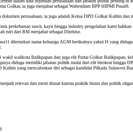
ercermin dalam data sejumlah perusahaan dan jabatan politik penting d
Partai Golkar, ia juga menjabat sebagai Wabendum BPP HIPMI Pusat9.
dokumen perusahaan, ia juga adalah Ketua DPD Golkar Kaltim dan m
is perkebunan sawit, kayu hingga industry pengolahan karet bahkan
ah istri dari RM menjabat sebagai Direktur.
a11 ditemukan nama keluarga AGM berikutnya yakni H yang diduga ada
.
il walikota Balikpapan dan juga elit Partai Golkar Balikpapan, keluar
ganya diduga memiliki jabatan politik mulai dari elit birokrat hingga
ltim yang mencalonkan diri sebagai kandidat Pilkada Sulawesi Barat y
menjadi relevan dan mesti diusut karena praktik bisnis dan politik oli
8