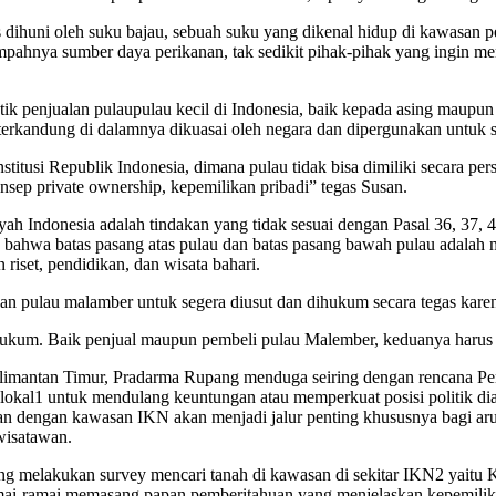
 dihuni oleh suku bajau, sebuah suku yang dikenal hidup di kawasan 
ahnya sumber daya perikanan, tak sedikit pihak-pihak yang ingin mem
 penjualan pulaupulau kecil di Indonesia, baik kepada asing maupun n
g terkandung di dalamnya dikuasai oleh negara dan dipergunakan untuk
titusi Republik Indonesia, dimana pulau tidak bisa dimiliki secara per
sep private ownership, kepemilikan pribadi” tegas Susan.
yah Indonesia adalah tindakan yang tidak sesuai dengan Pasal 36, 37,
bahwa batas pasang atas pulau dan batas pasang bawah pulau adalah mil
riset, pendidikan, dan wisata bahari.
lan pulau malamber untuk segera diusut dan dihukum secara tegas karen
kum. Baik penjual maupun pembeli pulau Malember, keduanya harus d
imantan Timur, Pradarma Rupang menduga seiring dengan rencana Pem
bat lokal1 untuk mendulang keuntungan atau memperkuat posisi politik d
an dengan kawasan IKN akan menjadi jalur penting khususnya bagi arus
wisatawan.
i yang melakukan survey mencari tanah di kawasan di sekitar IKN2 yait
mai-ramai memasang papan pemberitahuan yang menjelaskan kepemilikan