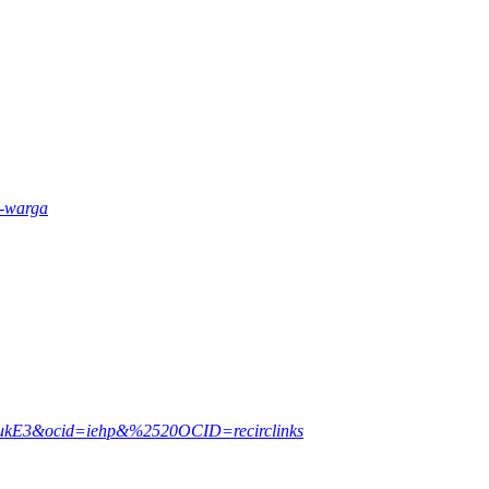
n-warga
AAfukE3&ocid=iehp&%2520OCID=recirclinks