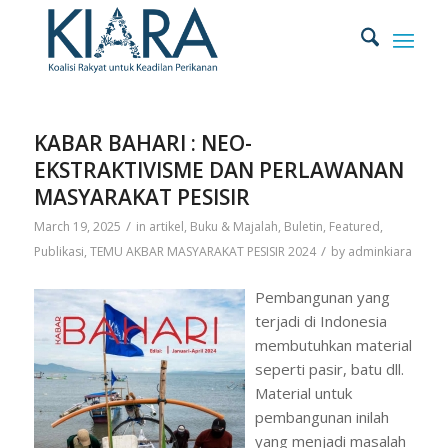
KABAR BAHARI : NEO-
EKSTRAKTIVISME DAN PERLAWANAN
MASYARAKAT PESISIR
/
March 19, 2025
in
artikel
,
Buku & Majalah
,
Buletin
,
Featured
,
/
Publikasi
,
TEMU AKBAR MASYARAKAT PESISIR 2024
by
adminkiara
Pembangunan yang
terjadi di Indonesia
membutuhkan material
seperti pasir, batu dll.
Material untuk
pembangunan inilah
yang menjadi masalah