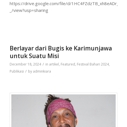
https://drive.google.com/file/d/1HC4FZdzTB_xh8eADrgd
_/view?usp=sharing
Berlayar dari Bugis ke Karimunjawa
untuk Suatu Misi
/
December 18, 2024
in
artikel
,
Featured
,
Festival Bahari 2024
,
/
Publikasi
by
adminkiara