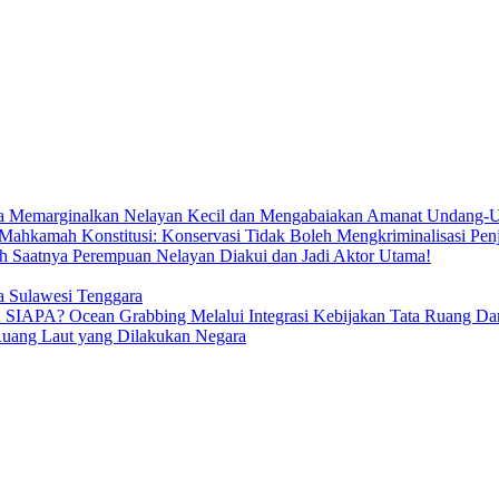
ya Memarginalkan Nelayan Kecil dan Mengabaiakan Amanat Undang-U
Mahkamah Konstitusi: Konservasi Tidak Boleh Mengkriminalisasi Pen
h Saatnya Perempuan Nelayan Diakui dan Jadi Aktor Utama!
ia Sulawesi Tenggara
ean Grabbing Melalui Integrasi Kebijakan Tata Ruang Darat 
Ruang Laut yang Dilakukan Negara