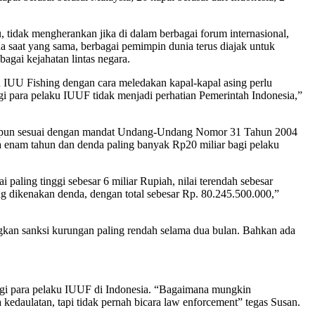
 tidak mengherankan jika di dalam berbagai forum internasional,
 saat yang sama, berbagai pemimpin dunia terus diajak untuk
gai kejahatan lintas negara.
IUU Fishing dengan cara meledakan kapal-kapal asing perlu
gi para pelaku IUUF tidak menjadi perhatian Pemerintah Indonesia,”
atu pun sesuai dengan mandat Undang-Undang Nomor 31 Tahun 2004
enam tahun dan denda paling banyak Rp20 miliar bagi pelaku
paling tinggi sebesar 6 miliar Rupiah, nilai terendah sebesar
ang dikenakan denda, dengan total sebesar Rp. 80.245.500.000,”
gkan sanksi kurungan paling rendah selama dua bulan. Bahkan ada
gi para pelaku IUUF di Indonesia. “Bagaimana mungkin
edaulatan, tapi tidak pernah bicara law enforcement” tegas Susan.