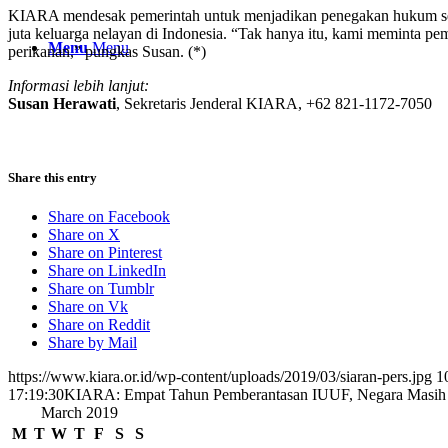
KIARA mendesak pemerintah untuk menjadikan penegakan hukum sebaga
juta keluarga nelayan di Indonesia. “Tak hanya itu, kami meminta p
Menu
Menu
perikanan,” pungkas Susan. (*)
Informasi lebih lanjut:
Susan Herawati
, Sekretaris Jenderal KIARA, +62 821-1172-7050
Share this entry
Share on Facebook
Share on X
Share on Pinterest
Share on LinkedIn
Share on Tumblr
Share on Vk
Share on Reddit
Share by Mail
https://www.kiara.or.id/wp-content/uploads/2019/03/siaran-pers.jpg
1
17:19:30
KIARA: Empat Tahun Pemberantasan IUUF, Negara Masih
March 2019
M
T
W
T
F
S
S