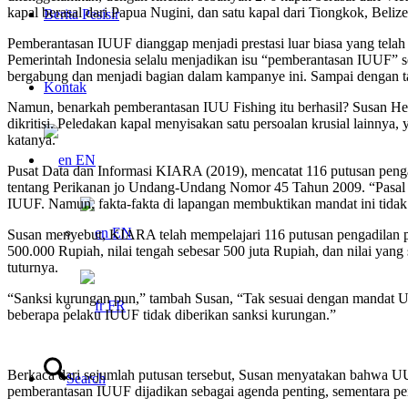
kapal berasal dari Papua Nugini, dan satu kapal dari Tiongkok, Belize, 
Berita Pesisir
Pemberantasan IUUF dianggap menjadi prestasi luar biasa yang telah 
Pemerintah Indonesia selalu menjadikan isu “pemberantasan IUUF” se
bergabung dan menjadi bagian dalam kampanye ini. Sampai dengan ta
Kontak
Namun, benarkah pemberantasan IUU Fishing itu berhasil? Susan He
dikritisi. Peledakan kapal menyisakan satu persoalan krusial lainn
katanya.
EN
Pusat Data dan Informasi KIARA (2019), mencatat 116 putusan pen
tentang Perikanan jo Undang-Undang Nomor 45 Tahun 2009. “Pasal 9
IUUF. Namun, fakta-fakta di lapangan membuktikan mandat ini tidak 
EN
Susan menyebut, KIARA telah mempelajari 116 putusan pengadilan perik
500.000 Rupiah, nilai tengah sebesar 500 juta Rupiah, dan nilai yan
tuturnya.
“Sanksi kurungan pun,” tambah Susan, “Tak sesuai dengan mandat UU
FR
beberapa pelaku IUUF tidak diberikan sanksi kurungan.”
Berkaca dari sejumlah putusan tersebut, Susan menyatakan bahwa 
Search
pemberantasan IUUF dijadikan sebagai agenda penting, sementara pen