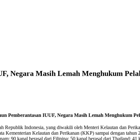
F, Negara Masih Lemah Menghukum Pelak
un Pemberantasan IUUF, Negara Masih Lemah Menghukum Pela
ah Republik Indonesia, yang diwakili oleh Menteri Kelautan dan Perik
ata Kementerian Kelautan dan Perikanan (KKP) sampai dengan tahun 201
m; 90 kapal berasal dari Filipina; 50 kapal berasal dari Thailand; 41 k