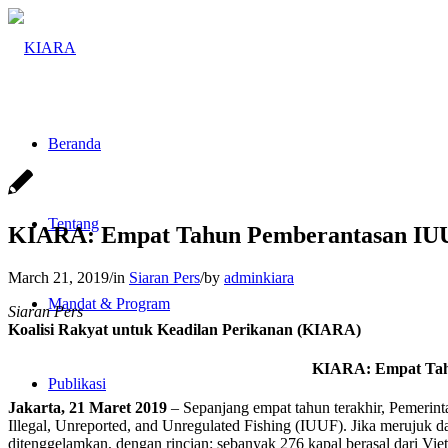
Beranda
Tentang
KIARA: Empat Tahun Pemberantasan IUU
March 21, 2019
/
in
Siaran Pers
/
by
adminkiara
Mandat & Program
Siaran Pers
Koalisi Rakyat untuk Keadilan Perikanan (KIARA)
KIARA: Empat Tah
Publikasi
Jakarta, 21 Maret 2019
– Sepanjang empat tahun terakhir, Pemerint
Illegal, Unreported, and Unregulated Fishing (IUUF). Jika merujuk d
ditenggelamkan, dengan rincian: sebanyak 276 kapal berasal dari Vietna