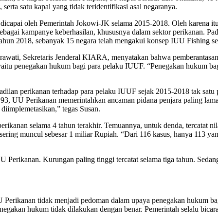
serta satu kapal yang tidak teridentifikasi asal negaranya.
dicapai oleh Pemerintah Jokowi-JK selama 2015-2018. Oleh karena itu,
bagai kampanye keberhasilan, khususnya dalam sektor perikanan. Pada
hun 2018, sebanyak 15 negara telah mengakui konsep IUU Fishing seba
rawati, Sekretaris Jenderal KIARA, menyatakan bahwa pemberantasan 
ya, yaitu penegakan hukum bagi para pelaku IUUF. “Penegakan hukum ba
gadilan perikanan terhadap para pelaku IUUF sejak 2015-2018 tak s
3, UU Perikanan memerintahkan ancaman pidana penjara paling lama 
diimplemetasikan,” tegas Susan.
anan selama 4 tahun terakhir. Temuannya, untuk denda, tercatat nilai 
g sering muncul sebesar 1 miliar Rupiah. “Dari 116 kasus, hanya 113 y
 Perikanan. Kurungan paling tinggi tercatat selama tiga tahun. Sedan
UU Perikanan tidak menjadi pedoman dalam upaya penegakan hukum ba
egakan hukum tidak dilakukan dengan benar. Pemerintah selalu bicara k