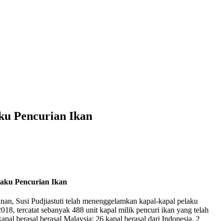
u Pencurian Ikan
ku Pencurian Ikan
anan, Susi Pudjiastuti telah menenggelamkan kapal-kapal pelaku
8, tercatat sebanyak 488 unit kapal milik pencuri ikan yang telah
apal berasal berasal Malaysia; 26 kapal berasal dari Indonesia, 2