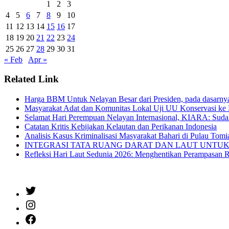
1
2
3
4
5
6
7
8
9
10
11
12
13
14
15
16
17
18
19
20
21
22
23
24
25
26
27
28
29
30
31
« Feb
Apr »
Related Link
Harga BBM Untuk Nelayan Besar dari Presiden, pada dasarn
Masyarakat Adat dan Komunitas Lokal Uji UU Konservasi ke 
Selamat Hari Perempuan Nelayan Internasional, KIARA: Suda
Catatan Kritis Kebijakan Kelautan dan Perikanan Indonesia
Analisis Kasus Kriminalisasi Masyarakat Bahari di Pulau Tom
INTEGRASI TATA RUANG DARAT DAN LAUT UNTUK SIAPA? Oc
Refleksi Hari Laut Sedunia 2026: Menghentikan Perampasan 
Twitter
Instagram
Facebook