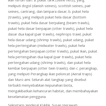
meliputi dogol (danish seines), scottish seines, pair
seines, cantrang, dan lampara dasar; b. pukat hela
(trawls), yang meliputi pukat hela dasar (bottom
trawls), pukat hela dasar berpalang (beam trawls),
pukat hela dasar berpapan (otter trawls), pukat hela
dasar dua kapal (pair trawls), nephrops trawl, pukat
hela dasar udang (shrimp trawls), pukat udang, pukat
hela pertengahan (midwater trawls), pukat hela
pertengahan berpapan (otter trawls), pukat ikan, pukat
hela pertengahan dua kapal (pair trawls), pukat hela
pertengahan udang (shrimp trawls), dan pukat hela
kembar berpapan (otter twin trawls); dan c. perangkap,
yang meliputi Perangkap ikan peloncat (Aerial traps)
dan Muro ami. Seluruh alat tangkap yang disebut
terbukti menyebabkan kepunahan biota,
mengakibatkan kehancuran habitat, dan membahayakan
keselamatan pengguna.
Sekretaris Jenderal KIARA, Susan Herawati,