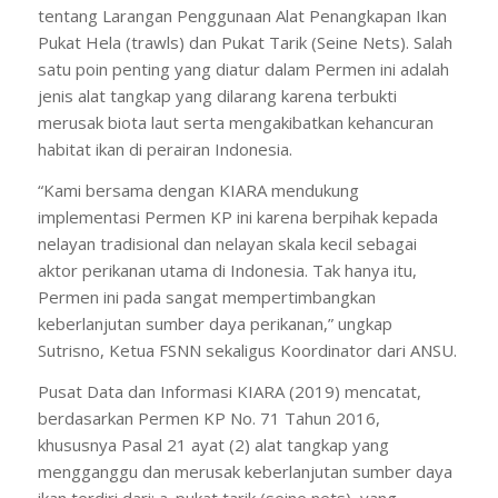
tentang Larangan Penggunaan Alat Penangkapan Ikan
Pukat Hela (trawls) dan Pukat Tarik (Seine Nets). Salah
satu poin penting yang diatur dalam Permen ini adalah
jenis alat tangkap yang dilarang karena terbukti
merusak biota laut serta mengakibatkan kehancuran
habitat ikan di perairan Indonesia.
“Kami bersama dengan KIARA mendukung
implementasi Permen KP ini karena berpihak kepada
nelayan tradisional dan nelayan skala kecil sebagai
aktor perikanan utama di Indonesia. Tak hanya itu,
Permen ini pada sangat mempertimbangkan
keberlanjutan sumber daya perikanan,” ungkap
Sutrisno, Ketua FSNN sekaligus Koordinator dari ANSU.
Pusat Data dan Informasi KIARA (2019) mencatat,
berdasarkan Permen KP No. 71 Tahun 2016,
khususnya Pasal 21 ayat (2) alat tangkap yang
mengganggu dan merusak keberlanjutan sumber daya
ikan terdiri dari: a. pukat tarik (seine nets), yang