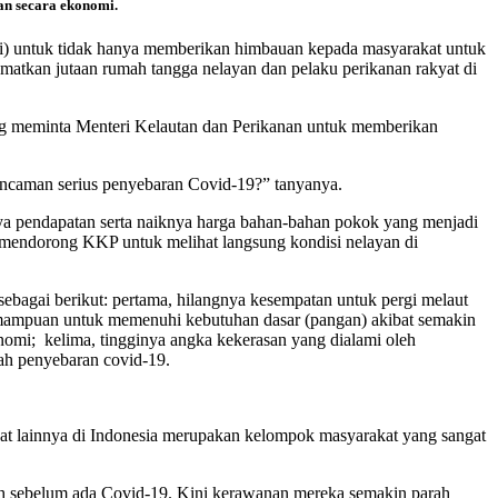
an secara ekonomi.
) untuk tidak hanya memberikan himbauan kepada masyarakat untuk
atkan jutaan rumah tangga nelayan dan pelaku perikanan rakyat di
ng meminta Menteri Kelautan dan Perikanan untuk memberikan
ancaman serius penyebaran Covid-19?” tanyanya.
ya pendapatan serta naiknya harga bahan-bahan pokok yang menjadi
 mendorong KKP untuk melihat langsung kondisi nelayan di
ebagai berikut: pertama, hilangnya kesempatan untuk pergi melaut
dakmampuan untuk memenuhi kebutuhan dasar (pangan) akibat semakin
nomi; kelima, tingginya angka kekerasan yang dialami oleh
ah penyebaran covid-19.
at lainnya di Indonesia merupakan kelompok masyarakat yang sangat
auh sebelum ada Covid-19. Kini kerawanan mereka semakin parah