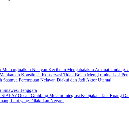
ya Memarginalkan Nelayan Kecil dan Mengabaiakan Amanat Undang-U
Mahkamah Konstitusi: Konservasi Tidak Boleh Mengkriminalisasi Pen
h Saatnya Perempuan Nelayan Diakui dan Jadi Aktor Utama!
ia Sulawesi Tenggara
ean Grabbing Melalui Integrasi Kebijakan Tata Ruang Darat 
Ruang Laut yang Dilakukan Negara