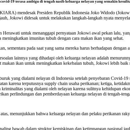
vid-19 terasa ambigu di tengah nasib keluarga nelayan yang semakin kesulit
 (KIARA) mendesak Presiden Republik Indonesia Joko Widodo (Jokowi
auh, Jokowi didesak untuk melakukan langkah-langkah nyata menyelam
an Herawati untuk menanggapi pernyataan Jokowi awal pekan lalu, ya
a meningkatkan imunitas tubuh dengan cara makan ikan yang sehat.
an, sementara pada saat yang sama mereka harus berhadapan dengan 
soalan lainnya yang dihadapi oleh keluarga nelayan adalah menurunn
 makan ikan untuk meningkatkan kekebalan tubuh, Jokowi lebih baik
ruk yang dialami nelayan di Indonesia setelah penyebaran Covid-19 s
patan karena terputusnya supply chain usaha perikanan; ketiga, keti
kriminalitas yang dialami oleh nelayan karena sulitnya kehidupan eko
kan perlindungan dan pemberdayaan keluarga nelayan di tengah-teng
 atas, menunjukkan bahwa keluarga nelayan dan pelaku perikanan raky
i paling bawah dalam struktur kemiskinan dan ketimpangan nasional j