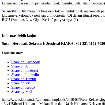
karena sampai saat ini pemerintah tidak memiliki peta jalan (roadmap
Menu
Menu
Selain itu, Susan meminta Presiden Jokowi untuk tidak menambah 
khususnya kelompok nelayan di Indonesia. “Di dalam situasi seper
RUU Omnibus Law Cipta Kerja,” pungkasnya. (*)
Informasi lebih lanjut:
Susan Herawati, Sekretaris Jenderal KIARA, +62 821-1172-7050
Share this entry
Share on Facebook
Share on X
Share on Pinterest
Share on LinkedIn
Share on Tumblr
Share on Vk
Share on Reddit
Share by Mail
https://www.kiara.or.id/wp-content/uploads/2019/03/Press-Release.jp
18:41:54
Ironi Himbauan Makan Ikan dan Nasib Keluarga Nelayan d