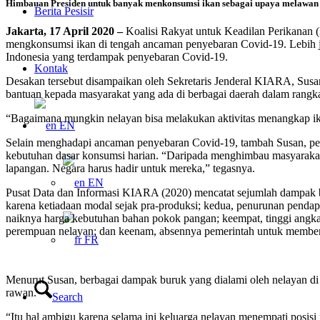
Himbauan Presiden untuk banyak menkonsumsi ikan sebagai upaya melawan co
Berita Pesisir
Jakarta, 17 April 2020 –
Koalisi Rakyat untuk Keadilan Perikanan
mengkonsumsi ikan di tengah ancaman penyebaran Covid-19. Lebih j
Indonesia yang terdampak penyebaran Covid-19.
Kontak
Desakan tersebut disampaikan oleh Sekretaris Jenderal KIARA, Sus
bantuan kepada masyarakat yang ada di berbagai daerah dalam rangk
“Bagaimana mungkin nelayan bisa melakukan aktivitas menangkap ik
EN
Selain menghadapi ancaman penyebaran Covid-19, tambah Susan, per
kebutuhan dasar konsumsi harian. “Daripada menghimbau masyarakat
lapangan. Negara harus hadir untuk mereka,” tegasnya.
EN
Pusat Data dan Informasi KIARA (2020) mencatat sejumlah dampak bu
karena ketiadaan modal sejak pra-produksi; kedua, penurunan penda
naiknya harga kebutuhan bahan pokok pangan; keempat, tinggi angka 
perempuan nelayan; dan keenam, absennya pemerintah untuk memberi
FR
Menurut Susan, berbagai dampak buruk yang dialami oleh nelayan di
rawan.
Search
“Itu hal ambigu karena selama ini keluarga nelayan menempati posis