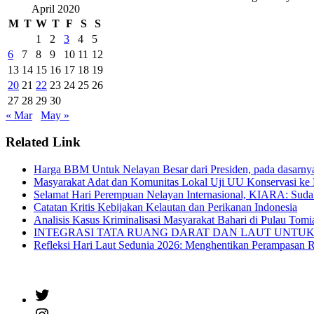
April 2020
M
T
W
T
F
S
S
1
2
3
4
5
6
7
8
9
10
11
12
13
14
15
16
17
18
19
20
21
22
23
24
25
26
27
28
29
30
« Mar
May »
Related Link
Harga BBM Untuk Nelayan Besar dari Presiden, pada dasarn
Masyarakat Adat dan Komunitas Lokal Uji UU Konservasi ke 
Selamat Hari Perempuan Nelayan Internasional, KIARA: Suda
Catatan Kritis Kebijakan Kelautan dan Perikanan Indonesia
Analisis Kasus Kriminalisasi Masyarakat Bahari di Pulau Tom
INTEGRASI TATA RUANG DARAT DAN LAUT UNTUK SIAPA? Oc
Refleksi Hari Laut Sedunia 2026: Menghentikan Perampasan 
Twitter
Instagram