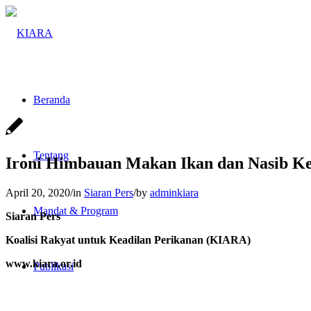
Beranda
Tentang
Ironi Himbauan Makan Ikan dan Nasib Ke
April 20, 2020
/
in
Siaran Pers
/
by
adminkiara
Mandat & Program
Siaran Pers
Koalisi Rakyat untuk Keadilan Perikanan (KIARA)
www.kiara.or.id
Publikasi