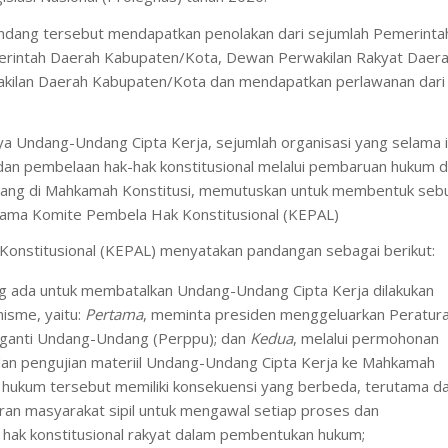
dang tersebut mendapatkan penolakan dari sejumlah Pemerinta
erintah Daerah Kabupaten/Kota, Dewan Perwakilan Rakyat Daer
kilan Daerah Kabupaten/Kota dan mendapatkan perlawanan dari
a Undang-Undang Cipta Kerja, sejumlah organisasi yang selama i
an pembelaan hak-hak konstitusional melalui pembaruan hukum 
dang di Mahkamah Konstitusi, memutuskan untuk membentuk seb
nama Komite Pembela Hak Konstitusional (KEPAL)
onstitusional (KEPAL) menyatakan pandangan sebagai berikut:
ng ada untuk membatalkan Undang-Undang Cipta Kerja dilakukan
isme, yaitu:
Pertama
, meminta presiden menggeluarkan Peratur
ganti Undang-Undang (Perppu); dan
Kedua
, melalui permohonan
 dan pengujian materiil Undang-Undang Cipta Kerja ke Mahkamah
an hukum tersebut memiliki konsekuensi yang berbeda, terutama d
n masyarakat sipil untuk mengawal setiap proses dan
ak konstitusional rakyat dalam pembentukan hukum;