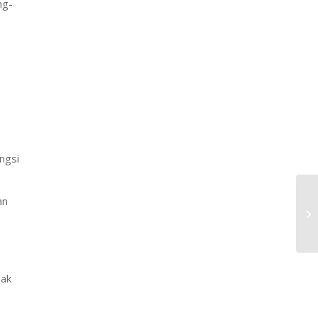
ng-
ngsi
an
hak