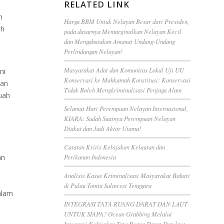
RELATED LINK
h
Harga BBM Untuk Nelayan Besar dari Presiden,
ah
pada dasarnya Memarginalkan Nelayan Kecil
dan Mengabaiakan Amanat Undang-Undang
Perlindungan Nelayan!
Masyarakat Adat dan Komunitas Lokal Uji UU
ni
Konservasi ke Mahkamah Konstitusi: Konservasi
dan
Tidak Boleh Mengkriminalisasi Penjaga Alam
uah
Selamat Hari Perempuan Nelayan Internasional,
KIARA: Sudah Saatnya Perempuan Nelayan
Diakui dan Jadi Aktor Utama!
Catatan Kritis Kebijakan Kelautan dan
an
Perikanan Indonesia
Analisis Kasus Kriminalisasi Masyarakat Bahari
di Pulau Tomia Sulawesi Tenggara
alam
INTEGRASI TATA RUANG DARAT DAN LAUT
UNTUK SIAPA? Ocean Grabbing Melalui
Integrasi Kebijakan Tata Ruang Darat Dan laut