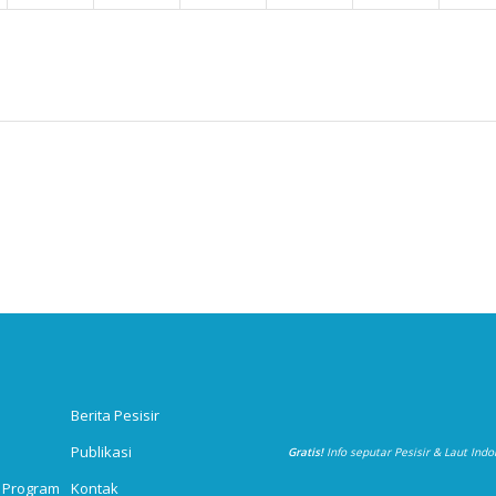
Berita Pesisir
Publikasi
Gratis!
Info seputar Pesisir & Laut Ind
 Program
Kontak