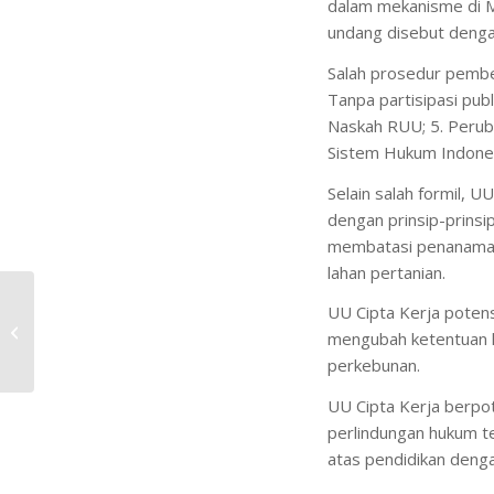
dalam mekanisme di 
undang disebut denga
Salah prosedur pemben
Tanpa partisipasi publ
Naskah RUU; 5. Perub
Sistem Hukum Indones
Selain salah formil, U
dengan prinsip-prins
membatasi penanaman 
lahan pertanian.
Hasil Eksaminasi
UU Cipta Kerja poten
Publik Putusan
mengubah ketentuan k
Mahkamah Konstitusi
perkebunan.
Atas Uji Formil UUCK –...
UU Cipta Kerja berpo
perlindungan hukum t
atas pendidikan deng