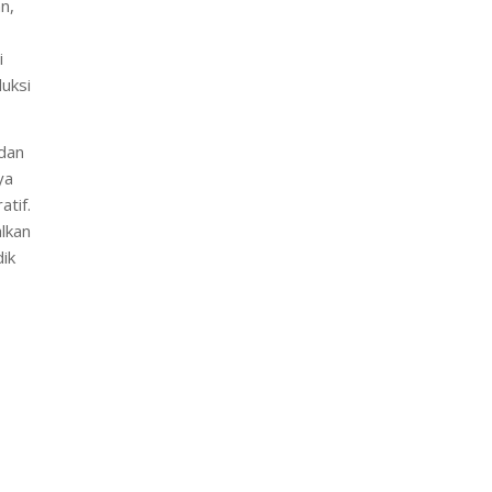
n,
i
uksi
 dan
ya
tif.
lkan
dik