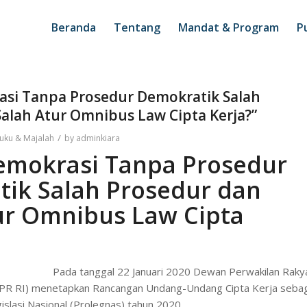
Beranda
Tentang
Mandat & Program
Pu
asi Tanpa Prosedur Demokratik Salah
alah Atur Omnibus Law Cipta Kerja?”
/
uku & Majalah
by
adminkiara
emokrasi Tanpa Prosedur
ik Salah Prosedur dan
ur Omnibus Law Cipta
Pada tanggal 22 Januari 2020 Dewan Perwakilan Raky
DPR RI) menetapkan Rancangan Undang-Undang Cipta Kerja seba
islasi Nasional (Prolegnas) tahun 2020.