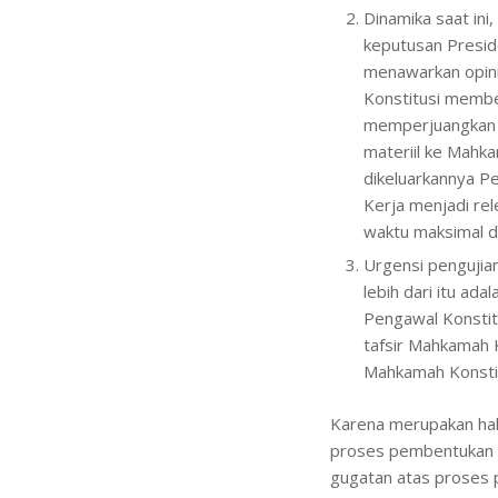
Dinamika saat ini
keputusan Preside
menawarkan opini
Konstitusi membe
memperjuangkan ha
materiil ke Mahkam
dikeluarkannya P
Kerja menjadi rel
waktu maksimal d
Urgensi pengujia
lebih dari itu a
Pengawal Konsti
tafsir Mahkamah K
Mahkamah Konstit
Karena merupakan hak
proses pembentukan s
gugatan atas proses 