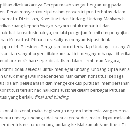
, pilihan dikeluarkannya Perppu masih sangat bergantung pada
n. Peran masyarakat sipil dalam proses ini pun terbatas dalam
 semata. Di sisi lain, Konstitusi dan Undang-Undang Mahkamah
rikan ruang kepada Warga Negara untuk menuntut dan
k-hak konstitusionalnya, melalui pengujian formil dan pengujian
ah Konstitusi. Pilihan ini sekaligus mengantisipasi tidak
erppu oleh Presiden. Pengujian formil terhadap Undang-Undang C
evan dan sangat urgen dilakukan saat ini mengingat hanya diberik
imohonkan 45 hari sejak dicatatkan dalam Lembaran Negara;
n formil tidak sekedar untuk menjegal Undang-Undang Cipta Kerja
dalah untuk mengawal independensi Mahkamah Konstitusi sebagai
tusi dalam pelaksanaan dan mengeksekusi putusan, mempertahan
onstitusi terkait hak-hak konsitusional dalam berbagai Putusan
usi yang berlaku
final and binding
;
 konstitusional, maka bagi warga negara Indonesia yang merasa
uatu undang-undang tidak sesuai prosedur, maka dapat melaku
pembentukan suatu undang-undang ke Mahkamah Konstitusi. Di