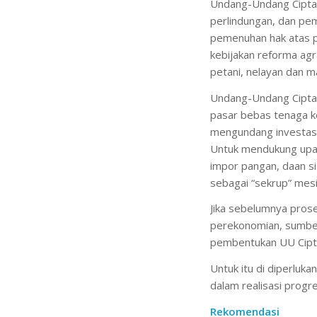
Undang-Undang Cipta
perlindungan, dan pem
pemenuhan hak atas p
kebijakan reforma ag
petani, nelayan dan m
Undang-Undang Cipta K
pasar bebas tenaga ke
mengundang investasi
Untuk mendukung upa
impor pangan, daan s
sebagai “sekrup” mesi
Jika sebelumnya prose
perekonomian, sumber 
pembentukan UU Cipta
Untuk itu di diperluk
dalam realisasi progr
Rekomendasi