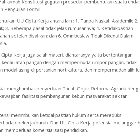
Mahkamah Konstitusi gugatan prosedur pembentukan suatu unda
n Pengujian Formil.
tukan UU Cipta Kerja antara lain : 1. Tanpa Naskah Akademik; 2.
ik; 3. Beberapa pasal tidak jelas rumusannya; 4. Ketidakpastian
ahan setelah disahkan; dan 6. Omnibuslaw Tidak Dikenal Dalam
ia.
U Cipta Kerja juga salah materi, diantaranya yaitu bertentangan
ip kedaulatan pangan dengan mempermudah impor pangan, tidak
modal asing di pertanian hortikultura, dan mempermudah alih fu
sial menghambat penyediaan Tanah Objek Reforma Agraria deng
ewajiban fasilitasi pembangunan kebun masyarakat sekitar
tensi menimbulkan ketidakpastian hukum serta mereduksi
erhadap pekerja/buruh. Dan UU Cipta Kerja potensial melanggar 
an memperluas komersialisasi pendidikan.