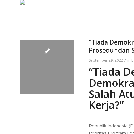
“Tiada Demokr
Prosedur dan S
/
September 29, 2022
in
B
“Tiada D
Demokrat
Salah At
Kerja?”
Republik Indonesia (
Prioritas Program Leg