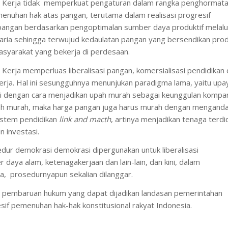
 Kerja tidak memperkuat pengaturan dalam rangka penghormata
enuhan hak atas pangan, terutama dalam realisasi progresif
angan berdasarkan pengoptimalan sumber daya produktif melalu
raria sehingga terwujud kedaulatan pangan yang bersendikan prod
asyarakat yang bekerja di perdesaan.
erja memperluas liberalisasi pangan, komersialisasi pendidikan
rja. Hal ini sesungguhnya menunjukan paradigma lama, yaitu upa
 dengan cara menjadikan upah murah sebagai keunggulan kompara
h murah, maka harga pangan juga harus murah dengan menganda
istem pendidikan
link and macth
, artinya menjadikan tenaga terdi
n investasi.
dur demokrasi demokrasi dipergunakan untuk liberalisasi
daya alam, ketenagakerjaan dan lain-lain, dan kini, dalam
, prosedurnyapun sekalian dilanggar.
an pembaruan hukum yang dapat dijadikan landasan pemerintahan
esif pemenuhan hak-hak konstitusional rakyat Indonesia.