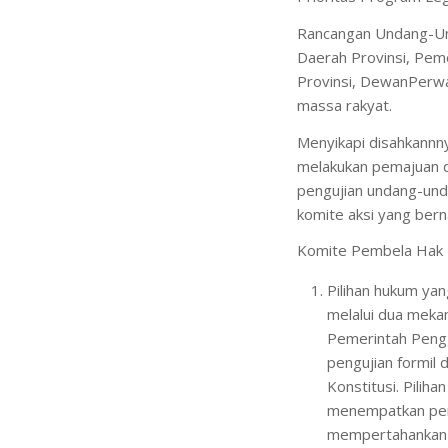
Rancangan Undang-Un
Daerah Provinsi, Pem
Provinsi, DewanPerwa
massa rakyat.
Menyikapi disahkannny
melakukan pemajuan d
pengujian undang-un
komite aksi yang ber
Komite Pembela Hak K
Pilihan hukum ya
melalui dua mekan
Pemerintah Peng
pengujian formil
Konstitusi. Pilih
menempatkan pera
mempertahankan h