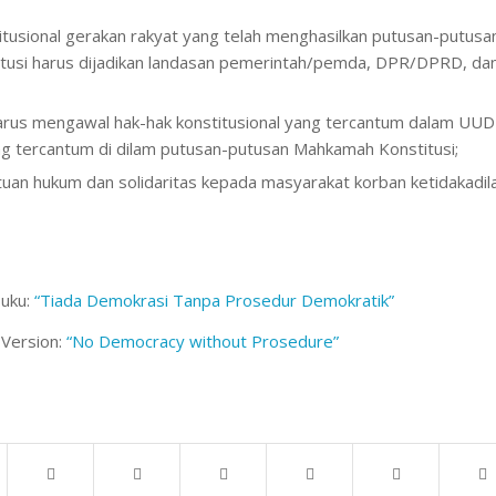
itusional gerakan rakyat yang telah menghasilkan putusan-putusa
usi harus dijadikan landasan pemerintah/pemda, DPR/DPRD, da
arus mengawal hak-hak konstitusional yang tercantum dalam UUD
 tercantum di dilam putusan-putusan Mahkamah Konstitusi;
an hukum dan solidaritas kepada masyarakat korban ketidakadil
buku:
“Tiada Demokrasi Tanpa Prosedur Demokratik”
 Version:
“No Democracy without Prosedure”