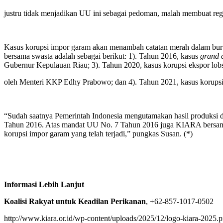
justru tidak menjadikan UU ini sebagai pedoman, malah membuat re
Kasus korupsi impor garam akan menambah catatan merah dalam buru
bersama swasta adalah sebagai berikut: 1). Tahun 2016, kasus
grand 
Gubernur Kepulauan Riau; 3). Tahun 2020, kasus korupsi ekspor lobs
oleh Menteri KKP Edhy Prabowo; dan 4). Tahun 2021, kasus korupsi
“Sudah saatnya Pemerintah Indonesia mengutamakan hasil produksi d
Tahun 2016. Atas mandat UU No. 7 Tahun 2016 juga KIARA bersama 
korupsi impor garam yang telah terjadi,” pungkas Susan. (*)
Informasi Lebih Lanjut
Koalisi Rakyat untuk Keadilan Perikanan
, +62-857-1017-0502
http://www.kiara.or.id/wp-content/uploads/2025/12/logo-kiara-2025.