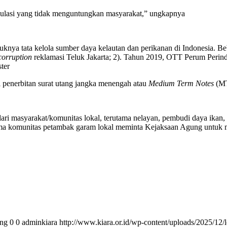
gulasi yang tidak menguntungkan masyarakat,” ungkapnya
knya tata kelola sumber daya kelautan dan perikanan di Indonesia. 
corruption
reklamasi Teluk Jakarta; 2). Tahun 2019, OTT Perum Perindo
ter
 penerbitan surat utang jangka menengah atau
Medium Term Notes
(M
ari masyarakat/komunitas lokal, terutama nelayan, pembudi daya ika
komunitas petambak garam lokal meminta Kejaksaan Agung untuk meni
png
0
0
adminkiara
http://www.kiara.or.id/wp-content/uploads/2025/12/