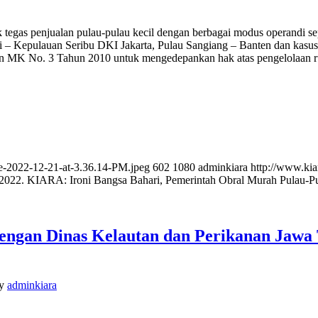
gas penjualan pulau-pulau kecil dengan berbagai modus operandi sepe
ari – Kepulauan Seribu DKI Jakarta, Pulau Sangiang – Banten dan kasu
K No. 3 Tahun 2010 untuk mengedepankan hak atas pengelolaan ruang 
e-2022-12-21-at-3.36.14-PM.jpeg
602
1080
adminkiara
http://www.kia
 2022. KIARA: Ironi Bangsa Bahari, Pemerintah Obral Murah Pulau-Pu
ngan Dinas Kelautan dan Perikanan Jawa 
y
adminkiara