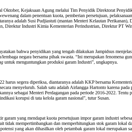
al Oktober, Kejaksaan Agung melalui Tim Penyidik Direktorat Penyi
wewenang dalam penentuan kuota, pemberian persetujuan, pelaksanaa
ntaranya adalah Susi Pudjiastuti (mantan Menteri Kelautan Perikanan)
Direktur Industri Kimia Kementerian Perindustrian, Direktur PT Wi
nyatakan bahwa penyidikan yang tengah dilakukan Jampidsus menjelas
n/lembaga negara bersama pihak swasta. “Ini merupakan fenomena gunun
ing
untuk menguntungkan produksi garam Industri”, ungkapnya.
22 harus segera diperiksa, diantaranya adalah KKP bersama Kementer
secara menyeluruh. Salah satu adalah Airlangga Hartonto karena pada p
tikannya sebagai Menteri Perdagangan pada periode 2016-2022. Tentu 
ikasi korupsi di tata kelola garam nasional”, tutur Susan.
 garam yang mendapat kuota persetujuan impor garam industri sebesar
kait tidak mempertimbangkan dan memperhitungkan stok garam lokal da
 potensi yang akan dihasilkan oleh petambak garam lokal merupakan sa