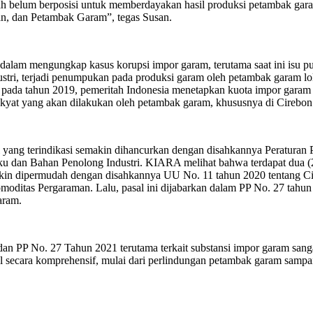
ntah belum berposisi untuk memberdayakan hasil produksi petambak g
n, dan Petambak Garam”, tegas Susan.
m mengungkap kasus korupsi impor garam, terutama saat ini isu publ
i, terjadi penumpukan pada produksi garam oleh petambak garam lokal 
da tahun 2019, pemeritah Indonesia menetapkan kuota impor garam seb
yat yang akan dilakukan oleh petambak garam, khususnya di Cirebon J
l yang terindikasi semakin dihancurkan dengan disahkannya Peraturan
an Bahan Penolong Industri. KIARA melihat bahwa terdapat dua (2) p
emakin dipermudah dengan disahkannya UU No. 11 tahun 2020 tentang Ci
oditas Pergaraman. Lalu, pasal ini dijabarkan dalam PP No. 27 tahu
aram.
n PP No. 27 Tahun 2021 terutama terkait substansi impor garam san
l secara komprehensif, mulai dari perlindungan petambak garam samp