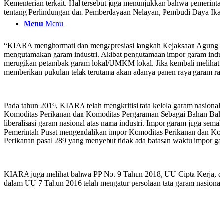
Kementerian terkait. Hal tersebut juga menunjukkan bahwa pemeri
tentang Perlindungan dan Pemberdayaan Nelayan, Pembudi Daya Ika
Menu
Menu
“KIARA menghormati dan mengapresiasi langkah Kejaksaan Agung dala
mengutamakan garam industri. Akibat pengutamaan impor garam industr
merugikan petambak garam lokal/UMKM lokal. Jika kembali melihat pa
memberikan pukulan telak terutama akan adanya panen raya garam rak
Pada tahun 2019, KIARA telah mengkritisi tata kelola garam nasiona
Komoditas Perikanan dan Komoditas Pergaraman Sebagai Bahan Baku d
liberalisasi garam nasional atas nama industri. Impor garam juga s
Pemerintah Pusat mengendalikan impor Komoditas Perikanan dan Kom
Perikanan pasal 289 yang menyebut tidak ada batasan waktu impor g
KIARA juga melihat bahwa PP No. 9 Tahun 2018, UU Cipta Kerja, da
dalam UU 7 Tahun 2016 telah mengatur persolaan tata garam nasiona