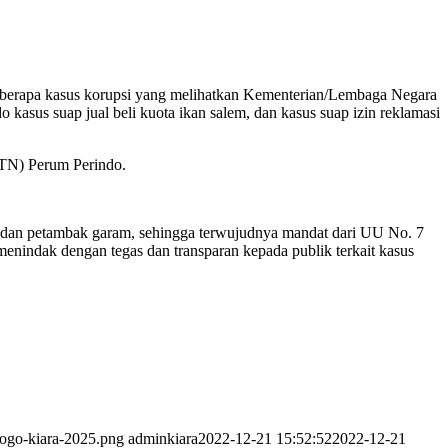
Beberapa kasus korupsi yang melihatkan Kementerian/Lembaga Negara
 kasus suap jual beli kuota ikan salem, dan kasus suap izin reklamasi
TN) Perum Perindo.
n, dan petambak garam, sehingga terwujudnya mandat dari UU No. 7
ndak dengan tegas dan transparan kepada publik terkait kasus
logo-kiara-2025.png
adminkiara
2022-12-21 15:52:52
2022-12-21