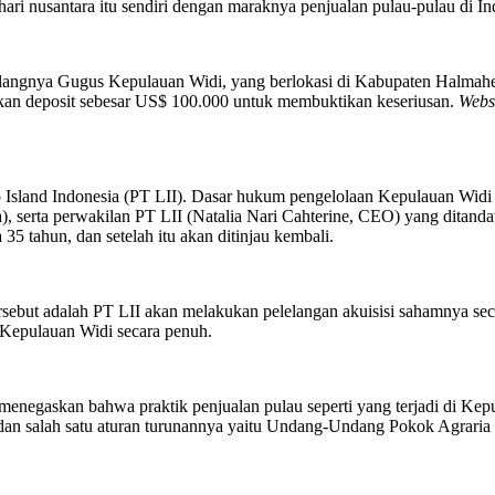
hari nusantara itu sendiri dengan maraknya penjualan pulau-pulau di In
langnya Gugus Kepulauan Widi, yang berlokasi di Kabupaten Halmahera
kan deposit sebesar US$ 100.000 untuk membuktikan keseriusan.
Webs
p Island Indonesia (PT LII). Dasar hukum pengelolaan Kepulauan Wid
erta perwakilan PT LII (Natalia Nari Cahterine, CEO) yang ditandata
 tahun, dan setelah itu akan ditinjau kembali.
sebut adalah PT LII akan melakukan pelelangan akuisisi sahamnya se
 Kepulauan Widi secara penuh.
menegaskan bahwa praktik penjualan pulau seperti yang terjadi di Ke
an salah satu aturan turunannya yaitu Undang-Undang Pokok Agraria