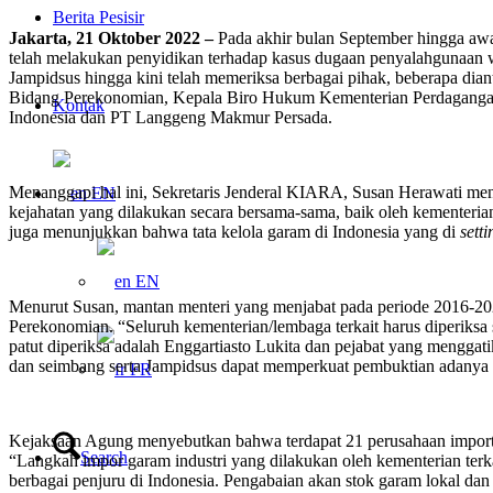
Berita Pesisir
Jakarta, 21 Oktober 2022 –
Pada akhir bulan September hingga aw
telah melakukan penyidikan terhadap kasus dugaan penyalahgunaan 
Jampidsus hingga kini telah memeriksa berbagai pihak, beberapa dia
Bidang Perekonomian, Kepala Biro Hukum Kementerian Perdagangan, 
Kontak
Indonesia dan PT Langgeng Makmur Persada.
Menanggapi hal ini, Sekretaris Jenderal KIARA, Susan Herawati me
EN
kejahatan yang dilakukan secara bersama-sama, baik oleh kementeria
juga menunjukkan bahwa tata kelola garam di Indonesia yang di
sett
EN
Menurut Susan, mantan menteri yang menjabat pada periode 2016-20
Perekonomian. “Seluruh kementerian/lembaga terkait harus diperiksa 
patut diperiksa adalah Enggartiasto Lukita dan pejabat yang mengga
dan seimbang serta Jampidsus dapat memperkuat pembuktian adanya ind
FR
Kejaksaan Agung menyebutkan bahwa terdapat 21 perusahaan importir
Search
“Langkah impor garam industri yang dilakukan oleh kementerian ter
berbagai penjuru di Indonesia. Pengabaian akan stok garam lokal dan