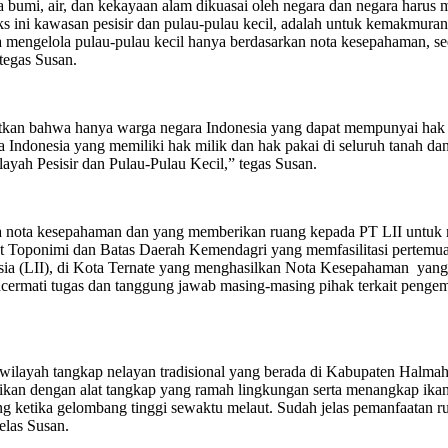
a bumi, air, dan kekayaan alam dikuasai oleh negara dan negara har
ks ini kawasan pesisir dan pulau-pulau kecil, adalah untuk kemakmura
a mengelola pulau-pulau kecil hanya berdasarkan nota kesepahaman, se
tegas Susan.
an bahwa hanya warga negara Indonesia yang dapat mempunyai hak mi
Indonesia yang memiliki hak milik dan hak pakai di seluruh tanah dan
yah Pesisir dan Pulau-Pulau Kecil,” tegas Susan.
ya nota kesepahaman dan yang memberikan ruang kepada PT LII untuk
Toponimi dan Batas Daerah Kemendagri yang memfasilitasi pertemuan
esia (LII), di Kota Ternate yang menghasilkan Nota Kesepahaman yan
cermati tugas dan tanggung jawab masing-masing pihak terkait penge
yah tangkap nelayan tradisional yang berada di Kabupaten Halmahera
 ikan dengan alat tangkap yang ramah lingkungan serta menangkap ika
dung ketika gelombang tinggi sewaktu melaut. Sudah jelas pemanfaatan 
elas Susan.