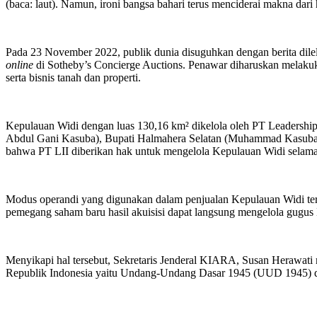
(baca: laut). Namun, ironi bangsa bahari terus menciderai makna dari 
Pada 23 November 2022, publik dunia disuguhkan dengan berita dile
online
di Sotheby’s Concierge Auctions. Penawar diharuskan melaku
serta bisnis tanah dan properti.
Kepulauan Widi dengan luas 130,16 km² dikelola oleh PT Leadershi
Abdul Gani Kasuba), Bupati Halmahera Selatan (Muhammad Kasuba), s
bahwa PT LII diberikan hak untuk mengelola Kepulauan Widi selama 35
Modus operandi yang digunakan dalam penjualan Kepulauan Widi ter
pemegang saham baru hasil akuisisi dapat langsung mengelola gugus
Menyikapi hal tersebut, Sekretaris Jenderal KIARA, Susan Herawati 
Republik Indonesia yaitu Undang-Undang Dasar 1945 (UUD 1945) d