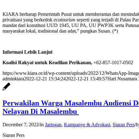
KIARA berharap Pemerintah Pusat untuk memberantas dan menindak te
privatisasi yang berkedok
ecotourism
seperti yang terjadi di Pulau P
mandat dari konstitusi UUD 1945, UU PA, UU PWP3K serta Putusan M
masyarakat lokal, tradisional dan adat,” pungkas Susan. (*)
Informasi Lebih Lanjut
Koalisi Rakyat untuk Keadilan Perikanan,
+62-857-1017-0502
https://www.kiara.or.id/wp-content/uploads/2022/12/WhatsApp-Imag
adminkiara
2022-12-21 15:34:24
2022-12-21 15:49:57
Hari Nusantara
Perwakilan Warga Masalembu Audiensi De
Nelayan Di Masalembu
December 7, 2022
/
in
Jaringan
,
Kampanye & Advokasi
,
Siaran Pers
/
b
Siaran Pers