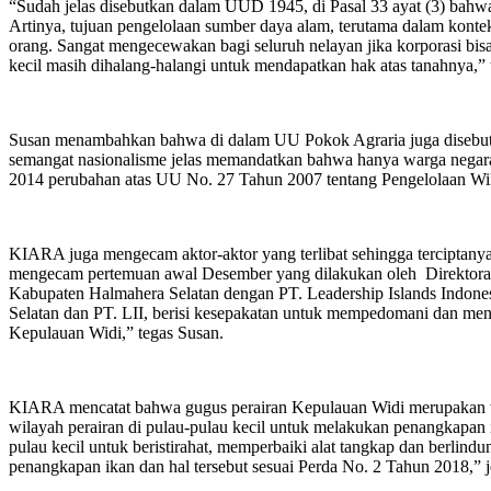
“Sudah jelas disebutkan dalam UUD 1945, di Pasal 33 ayat (3) bahw
Artinya, tujuan pengelolaan sumber daya alam, terutama dalam konte
orang. Sangat mengecewakan bagi seluruh nelayan jika korporasi bis
kecil masih dihalang-halangi untuk mendapatkan hak atas tanahnya,” 
Susan menambahkan bahwa di dalam UU Pokok Agraria juga disebutk
semangat nasionalisme jelas memandatkan bahwa hanya warga negara 
2014 perubahan atas UU No. 27 Tahun 2007 tentang Pengelolaan Wila
KIARA juga mengecam aktor-aktor yang terlibat sehingga terciptan
mengecam pertemuan awal Desember yang dilakukan oleh Direktorat 
Kabupaten Halmahera Selatan dengan PT. Leadership Islands Indon
Selatan dan PT. LII, berisi kesepakatan untuk mempedomani dan men
Kepulauan Widi,” tegas Susan.
KIARA mencatat bahwa gugus perairan Kepulauan Widi merupakan wila
wilayah perairan di pulau-pulau kecil untuk melakukan penangkapan
pulau kecil untuk beristirahat, memperbaiki alat tangkap dan berlin
penangkapan ikan dan hal tersebut sesuai Perda No. 2 Tahun 2018,” j