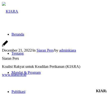
Beranda
December 21, 2022
/
in
Siaran Pers
/
by
adminkiara
Tentang
Siaran Pers
Koalisi Rakyat untuk Keadilan Perikanan (KIARA)
Mandat & Program
www.kiara.or.id
KIARA
Publikasi