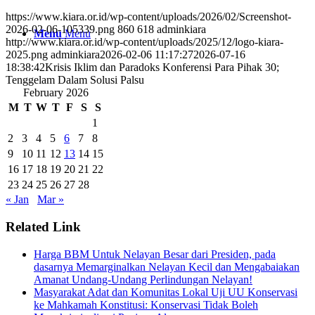
https://www.kiara.or.id/wp-content/uploads/2026/02/Screenshot-
2026-02-06-105339.png
860
618
adminkiara
Menu
Menu
http://www.kiara.or.id/wp-content/uploads/2025/12/logo-kiara-
2025.png
adminkiara
2026-02-06 11:17:27
2026-07-16
18:38:42
Krisis Iklim dan Paradoks Konferensi Para Pihak 30;
Tenggelam Dalam Solusi Palsu
February 2026
M
T
W
T
F
S
S
1
2
3
4
5
6
7
8
9
10
11
12
13
14
15
16
17
18
19
20
21
22
23
24
25
26
27
28
« Jan
Mar »
Related Link
Harga BBM Untuk Nelayan Besar dari Presiden, pada
dasarnya Memarginalkan Nelayan Kecil dan Mengabaiakan
Amanat Undang-Undang Perlindungan Nelayan!
Masyarakat Adat dan Komunitas Lokal Uji UU Konservasi
ke Mahkamah Konstitusi: Konservasi Tidak Boleh