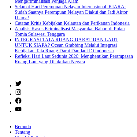
Mengkriminalisasi Penjaga Alam
Selamat Hari Perempuan Nelayan Internasional, KIARA:
Sudah Saatnya Perempuan Nelayan Diakui dan Jadi Aktor
Utama!
Catatan Kritis Kebijakan Kelautan dan Perikanan Indonesia
Analisis Kasus Kriminalisasi Masyarakat Bahari di Pulau
Tomia Sulawesi Tenggara
INTEGRASI TATA RUANG DARAT DAN LAUT
UNTUK SIAPA? Ocean Grabbing Melalui Integrasi
Kebijakan Tata Ruang Darat Dan laut Di Indonesia
Refleksi Hari Laut Sedunia 2026: Menghentikan Perampasan
Ruang Laut yang Dilakukan Negara
Twitter
Instagram
Facebook
YouTube
Beranda
Tentang