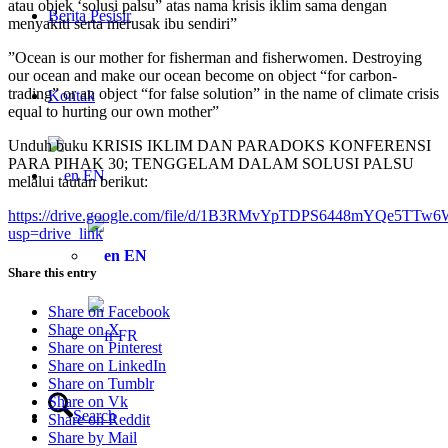
atau objek ‘solusi palsu” atas nama krisis iklim sama dengan
Berita Pesisir
menyakiti serta merusak ibu sendiri”
”Ocean is our mother for fisherman and fisherwomen. Destroying
our ocean and make our ocean become on object “for carbon-
trading” or an object “for false solution” in the name of climate crisis
Kontak
equal to hurting our own mother”
Unduh buku KRISIS IKLIM DAN PARADOKS KONFERENSI
PARA PIHAK 30; TENGGELAM DALAM SOLUSI PALSU
EN
melalui tautan berikut:
https://drive.google.com/file/d/1B3RMvYpTDPS6448mYQe5TTw6
usp=drive_link
EN
Share this entry
Share on Facebook
Share on X
FR
Share on Pinterest
Share on LinkedIn
Share on Tumblr
Share on Vk
Search
Share on Reddit
Share by Mail