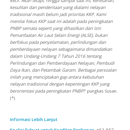
kecil. Akan tetapi, hingga sampai saat ini, keresahan,
kesulitan dan penderitaan yang dialami nelayan
tradisional masih belum jadi prioritas KKP. Kami
menilai fokus KKP saat ini adalah pada peningkatan
PNBP
semata
seperti yang dihasilkan dari Izin
Pemanfaatan Air Laut Selain Energi (ALSE), bukan
berfokus pada penyelamatan, perlindungan dan
pemberdayaan nelayan sebagaimana dimandatkan
dalam Undang-Undang
7 Tahun 2016 tentang
Perlindungan dan Pemberdayaan Nelayan, Pembudi
Daya Ikan, dan Petambak Garam. Berbagai persoalan
inilah yang menciptakan gap antara kebutuhan
nelayan tradisional dengan kepentingan KKP yang
berorientasi pada peningkatan PNBP!
” pungkas Susan.
(*)
Informasi Lebih Lanjut
Koalisi Rakyat untuk Keadilan Perikanan,
+62-857-