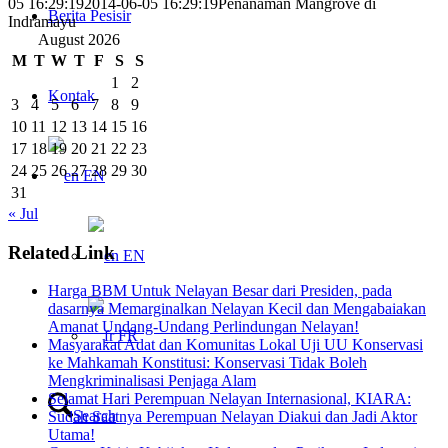
05 16:29:19
2014-06-05 16:29:19
Penanaman Mangrove di
Berita Pesisir
Indramayu
August 2026
M
T
W
T
F
S
S
1
2
Kontak
3
4
5
6
7
8
9
10
11
12
13
14
15
16
17
18
19
20
21
22
23
24
25
26
27
28
29
30
EN
31
« Jul
Related Link
EN
Harga BBM Untuk Nelayan Besar dari Presiden, pada
dasarnya Memarginalkan Nelayan Kecil dan Mengabaiakan
Amanat Undang-Undang Perlindungan Nelayan!
FR
Masyarakat Adat dan Komunitas Lokal Uji UU Konservasi
ke Mahkamah Konstitusi: Konservasi Tidak Boleh
Mengkriminalisasi Penjaga Alam
Selamat Hari Perempuan Nelayan Internasional, KIARA:
Search
Sudah Saatnya Perempuan Nelayan Diakui dan Jadi Aktor
Utama!