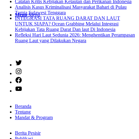
Catatan Kritis Kebijakan Kelautan dan Perikanan Indonesia
Analisis Kasus Kriminalisasi Masyarakat Bahari di Pulau
Tomia Sulawesi Tenggara
Menu
Menu
INTEGRASI TATA RUANG DARAT DAN LAUT
UNTUK SIAPA? Ocean Grabbing Melalui Integrasi
Kebijakan Tata Ruang Darat Dan laut Di Indonesia
Refleksi Hari Laut Sedunia 2026: Menghentikan Perampasan
Ruang Laut yang Dilakukan Negara
Twitter
Instagram
Facebook
YouTube
Beranda
Tentang
Mandat & Program
Berita Pesisir
Publikasi