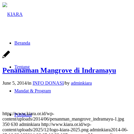
Beranda
Tentang
Penanaman Mangrove di Indramayu
June 5, 2014
/
in
INFO DONASI
/
by
adminkiara
Mandat & Program
https://www.kiara.or.id/wp-
Publikasi
content/uploads/2014/06/penanman_mangrove_indramayu-1.jpg
350
630
adminkiara
http://www.kiara.or.id/wp-
content/uploads/2025/12/logo-kiara-2025.png
adminkiara
2014-06-