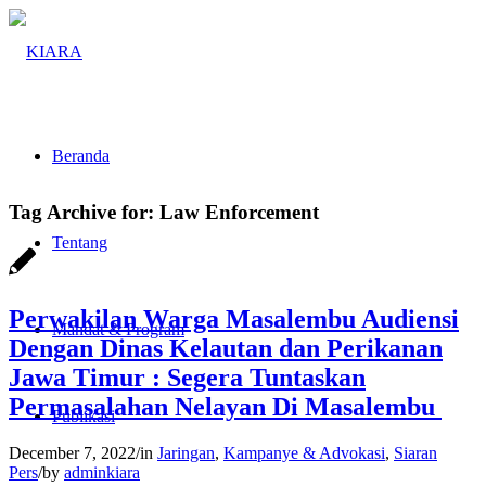
Beranda
Tag Archive for:
Law Enforcement
Tentang
Perwakilan Warga Masalembu Audiensi
Mandat & Program
Dengan Dinas Kelautan dan Perikanan
Jawa Timur : Segera Tuntaskan
Permasalahan Nelayan Di Masalembu
Publikasi
December 7, 2022
/
in
Jaringan
,
Kampanye & Advokasi
,
Siaran
Pers
/
by
adminkiara