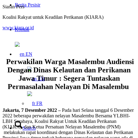
Berita Pesisir
Siaran Pers
Koalisi Rakyat untuk Keadilan Perikanan (KIARA)
www.kiara.or.id
Kontak
EN
Perwakilan Warga Masalembu Audiensi
Dengan Dinas Kelautan dan Perikanan
Jawa Timur : Segera Tuntaskan
EN
Permasalahan Nelayan Di Masalembu
FR
Jakarta, 7 Desember 2022 –
Pada hari Selasa tanggal 6 Desember
2022 beberapa perwakilan nelayan Masalembu Bersama YLBHI-
LBH Surabaya, Koalisi Rakyat Untuk Keadilan Perikanan
(KIARA), dan Ketua Persatuan Nelayan Masalembu (PNM)
Search
melakukan rapat koordinasi dengan Dinas Kelautan dan Perikanan
Provinsi Jawa timur terkait beberapa persoalan nelayan yang ada di