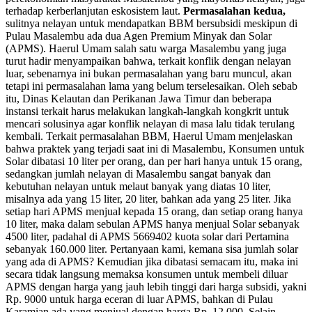
terhadap kerberlanjutan eskosistem laut.
Permasalahan kedua,
sulitnya nelayan untuk mendapatkan BBM bersubsidi meskipun di
Pulau Masalembu ada dua Agen Premium Minyak dan Solar
(APMS). Haerul Umam salah satu warga Masalembu yang juga
turut hadir menyampaikan bahwa, terkait konflik dengan nelayan
luar, sebenarnya ini bukan permasalahan yang baru muncul, akan
tetapi ini permasalahan lama yang belum terselesaikan. Oleh sebab
itu, Dinas Kelautan dan Perikanan Jawa Timur dan beberapa
instansi terkait harus melakukan langkah-langkah kongkrit untuk
mencari solusinya agar konflik nelayan di masa lalu tidak terulang
kembali. Terkait permasalahan BBM, Haerul Umam menjelaskan
bahwa praktek yang terjadi saat ini di Masalembu, Konsumen untuk
Solar dibatasi 10 liter per orang, dan per hari hanya untuk 15 orang,
sedangkan jumlah nelayan di Masalembu sangat banyak dan
kebutuhan nelayan untuk melaut banyak yang diatas 10 liter,
misalnya ada yang 15 liter, 20 liter, bahkan ada yang 25 liter. Jika
setiap hari APMS menjual kepada 15 orang, dan setiap orang hanya
10 liter, maka dalam sebulan APMS hanya menjual Solar sebanyak
4500 liter, padahal di APMS 5669402 kuota solar dari Pertamina
sebanyak 160.000 liter. Pertanyaan kami, kemana sisa jumlah solar
yang ada di APMS? Kemudian jika dibatasi semacam itu, maka ini
secara tidak langsung memaksa konsumen untuk membeli diluar
APMS dengan harga yang jauh lebih tinggi dari harga subsidi, yakni
Rp. 9000 untuk harga eceran di luar APMS, bahkan di Pulau
Karamian ada yang menjual dengan harga Rp. 12.000. Selain