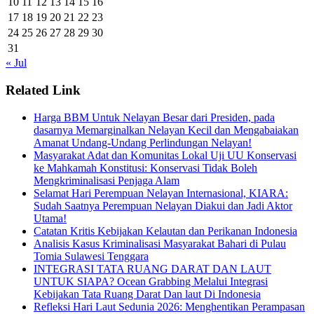
10
11
12
13
14
15
16
17
18
19
20
21
22
23
24
25
26
27
28
29
30
31
« Jul
Related Link
Harga BBM Untuk Nelayan Besar dari Presiden, pada
dasarnya Memarginalkan Nelayan Kecil dan Mengabaiakan
Amanat Undang-Undang Perlindungan Nelayan!
Masyarakat Adat dan Komunitas Lokal Uji UU Konservasi
ke Mahkamah Konstitusi: Konservasi Tidak Boleh
Mengkriminalisasi Penjaga Alam
Selamat Hari Perempuan Nelayan Internasional, KIARA:
Sudah Saatnya Perempuan Nelayan Diakui dan Jadi Aktor
Utama!
Catatan Kritis Kebijakan Kelautan dan Perikanan Indonesia
Analisis Kasus Kriminalisasi Masyarakat Bahari di Pulau
Tomia Sulawesi Tenggara
INTEGRASI TATA RUANG DARAT DAN LAUT
UNTUK SIAPA? Ocean Grabbing Melalui Integrasi
Kebijakan Tata Ruang Darat Dan laut Di Indonesia
Refleksi Hari Laut Sedunia 2026: Menghentikan Perampasan