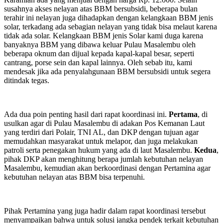
susahnya akses nelayan atas BBM bersubsidi, beberapa bulan
terahir ini nelayan juga dihadapkan dengan kelangkaan BBM jenis
solar, terkadang ada sebagian nelayan yang tidak bisa melaut karena
tidak ada solar. Kelangkaan BBM jenis Solar kami duga karena
banyaknya BBM yang dibawa keluar Pulau Masalembu oleh
beberapa oknum dan dijual kepada kapal-kapal besar, seperti
cantrang, porse sein dan kapal lainnya. Oleh sebab itu, kami
mendesak jika ada penyalahgunaan BBM bersubsidi untuk segera
ditindak tegas.
Ada dua poin penting hasil dari rapat koordinasi ini.
Pertama
, di
usulkan agar di Pulau Masalembu di adakan Pos Kemanan Laut
yang terdiri dari Polair, TNI AL, dan DKP dengan tujuan agar
memudahkan masyarakat untuk melapor, dan juga melakukan
patroli serta penegakan hukum yang ada di laut Masalembu.
Kedua
,
pihak DKP akan menghitung berapa jumlah kebutuhan nelayan
Masalembu, kemudian akan berkoordinasi dengan Pertamina agar
kebutuhan nelayan atas BBM bisa terpenuhi.
Pihak Pertamina yang juga hadir dalam rapat koordinasi tersebut
menyampaikan bahwa untuk solusi jangka pendek terkait kebutuhan