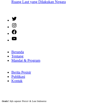
Ruang Laut yang Dilakukan Negara
Twitter
Instagram
Facebook
YouTube
Beranda
Tentang
Mandat & Program
Berita Pesisir
Publikasi
Kontak
Gratis!
Info seputar Pesisir & Laut Indonesia