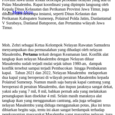
Pulau Masalembu. Rapat koordinasi yang dipimpin langsung oleh
Kepala Dinas Kelauatan dan Perikanan Provinsi Jawa Timur, juga
Menu
Menu
dihadiri oleh beberapa instansi, seperti Dinas Kelautan dan
Perikanan Kabupaten Sumenep, Polairud Polda Jatim, Danlantamal
V Surabaya, Danlanal Batuporon, dan Pertamina wilayah Jawa
Timur.
Moh. Zehri sebagai Ketua Kelompok Nelayan Rawatan Samudera
menyampaikan dua permasalahan yang dihadapi oleh nelayan
Masalembu,
Pertama
terkait dengan Keamanan laut. Konflik alat
tangkap ikan nelayan Masalembu dengan Nelayan diluar
Masalembu sudah terjadi mulai sejak tahun 1980-an, dampak
konflik tersebut sampai terjadi Pembacokan hingga Pembakaran
kapal. Tahun 2021 dan 2022, Nelayan Masalembu melaporkan
dua kapal yang beroperasi di wilayah perairan Masalembu kepada
Polairud Sumenep. Namun masih saja banyak kapal cantrang yang
beroperasi di perairan Masalembu, dan itupun jaraknya sangat dekat,
yakni ada yang 7 mil, 8 mil, bahkan pernah ada yang melakukan
penangkapan ikan disekitar 4 mil. Selain masih maraknya alat
tangkap ikan yang menggunakan cantrang, ada juga sebagian
nelayan Masalembu yang diduga menggunakan potas, jika ini terus
dibiarkan begitu saja, tentu ini akan sangat berdampak terhadap
perekonomian masyarakat Masalembu yang mayoritas nelayan, juga