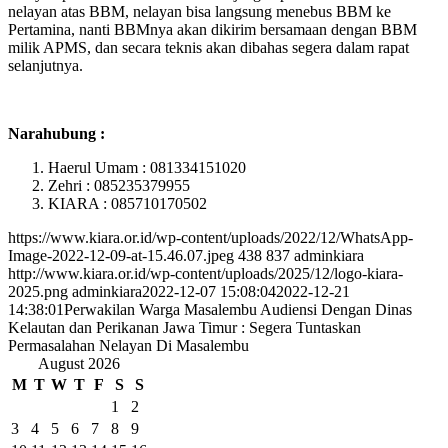
nelayan atas BBM, nelayan bisa langsung menebus BBM ke
Pertamina, nanti BBMnya akan dikirim bersamaan dengan BBM
milik APMS, dan secara teknis akan dibahas segera dalam rapat
selanjutnya.
Narahubung :
Haerul Umam : 081334151020
Zehri : 085235379955
KIARA : 085710170502
https://www.kiara.or.id/wp-content/uploads/2022/12/WhatsApp-
Image-2022-12-09-at-15.46.07.jpeg
438
837
adminkiara
http://www.kiara.or.id/wp-content/uploads/2025/12/logo-kiara-
2025.png
adminkiara
2022-12-07 15:08:04
2022-12-21
14:38:01
Perwakilan Warga Masalembu Audiensi Dengan Dinas
Kelautan dan Perikanan Jawa Timur : Segera Tuntaskan
Permasalahan Nelayan Di Masalembu
August 2026
M
T
W
T
F
S
S
1
2
3
4
5
6
7
8
9