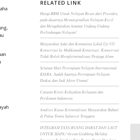
RELATED LINK
saha
Harga BBM Untuk Nelayan Besar dari Presiden,
pada dasarnya Memarginalkan Nelayan Kecil
dan Mengabaiakan Amanat Undang-Undang
ung,
Perlindungan Nelayan!
au
Masyarakat Adat dan Komunitas Lokal Uji UU
Konservasi ke Mahkamah Konstitusi: Konservasi
aan
Tidak Boleh Mengkriminalisasi Penjaga Alam
u
Selamat Hari Perempuan Nelayan Internasional,
KIARA: Sudah Saatnya Perempuan Nelayan
Diakui dan Jadi Aktor Utama!
Catatan Kritis Kebijakan Kelautan dan
Perikanan Indonesia
ayah
Analisis Kasus Kriminalisasi Masyarakat Bahari
di Pulau Tomia Sulawesi Tenggara
INTEGRASI TATA RUANG DARAT DAN LAUT
UNTUK SIAPA? Ocean Grabbing Melalui
Integrasi Kebijakan Tata Ruang Darat Dan laut