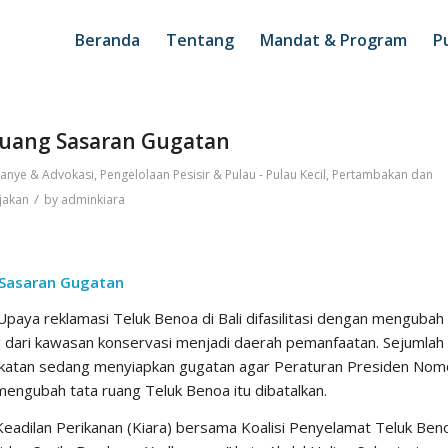
Beranda
Tentang
Mandat & Program
Pu
Ruang Sasaran Gugatan
anye & Advokasi
,
Pengelolaan Pesisir & Pulau - Pulau Kecil
,
Pertambakan dan
/
jakan
by
adminkiara
 Sasaran Gugatan
aya reklamasi Teluk Benoa di Bali difasilitasi dengan mengubah
g dari kawasan konservasi menjadi daerah pemanfaatan. Sejumlah
akatan sedang menyiapkan gugatan agar Peraturan Presiden Nom
engubah tata ruang Teluk Benoa itu dibatalkan.
 Keadilan Perikanan (Kiara) bersama Koalisi Penyelamat Teluk Ben