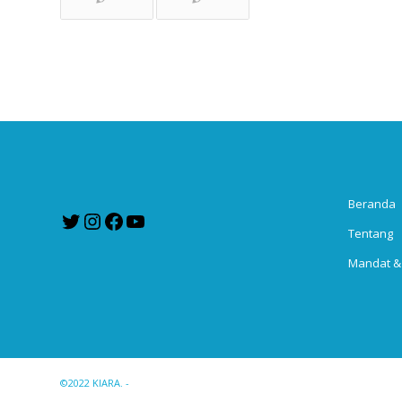
Beranda
Twitter
Instagram
Facebook
YouTube
Tentang
Mandat &
©2022 KIARA. -
Enfold WordPress Theme by Kriesi