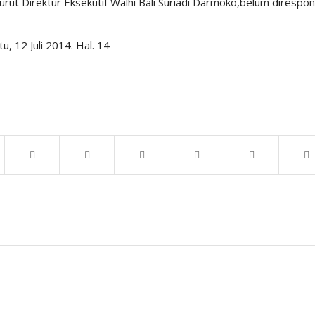
rut Direktur Eksekutif Walhi Bali Suriadi Darmoko,belum direspon
, 12 Juli 2014. Hal. 14