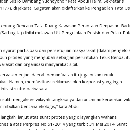
den Susilo Bambang Yudhoyono,” kata Abdul Halim, Sekretaris
(11/7), di Jakarta. Gugatan akan didaftarkan ke Pengadilan Tata U
tentang Rencana Tata Ruang Kawasan Perkotaan Denpasar, Bad
(Sarbagita) dinilai melawan UU Pengelolaan Pesisir dan Pulau-Pul
 syarat partisipasi dan persetujuan masyarakat (dalam pengelol
Adapun proses yang mengubah sebagian peruntukan Teluk Benoa, it
yarakat dan organisasi masyarakat sipil.
ervasi menjadi daerah pemanfaatan itu juga bukan untuk
at. Namun, memfasilitasi reklamasi oleh korporasi yang ingin
nfrastruktur pariwisata.
n sulit mengakses wilayah tangkapnya dan ancaman kerusakan wil
nimbulkan bencana ekologis,” kata Abdul.
i langkah lanjut atas surat protes yang dilayangkan Wahana
onesia atas Perpres No 51/2014 yang terbit 31 Mei 2014. Surat