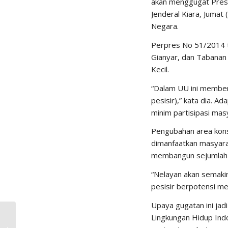
akan menggugat Presi
Jenderal Kiara, Jumat 
Negara.
Perpres No 51/2014 
Gianyar, dan Tabanan 
Kecil.
“Dalam UU ini memberi
pesisir),” kata dia. 
minim partisipasi mas
Pengubahan area kons
dimanfaatkan masyarak
membangun sejumlah i
“Nelayan akan semaki
pesisir berpotensi me
Upaya gugatan ini jad
Pemerintah Didesak
Lingkungan Hidup Ind
Putus Rantai