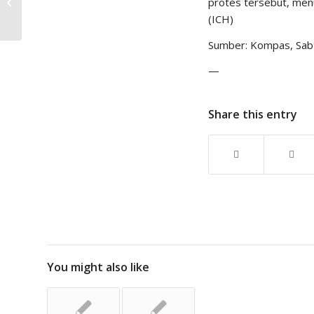
protes tersebut, menu
Perbudakan dalam
(ICH)
Perdagangan Ikan
Sumber: Kompas, Sabtu
—
Share this entry
You might also like