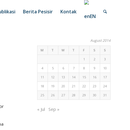
blikasi
Berita Pesisir
Kontak
EN
August 2014
M
T
W
T
F
S
S
1
2
3
4
5
6
7
8
9
10
11
12
13
14
15
16
17
18
19
20
21
22
23
24
25
26
27
28
29
30
31
or
« Jul
Sep »
oa