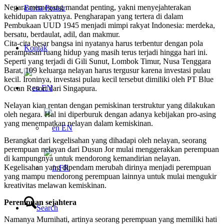
Negara memegang mandat penting, yakni menyejahterakan
Berita Pesisir
kehidupan rakyatnya. Pengharapan yang tertera di dalam
Pembukaan UUD 1945 menjadi mimpi rakyat Indonesia: merdeka,
bersatu, berdaulat, adil, dan makmur.
Cita-cita besar bangsa ini nyatanya harus terbentur dengan pola
Kontak
perampasan ruang hidup yang masih terus terjadi hingga hari ini.
Seperti yang terjadi di Gili Sunut, Lombok Timur, Nusa Tenggara
Barat, 109 keluarga nelayan harus tergusur karena investasi pulau
kecil. Ironinya, investasi pulau kecil tersebut dimiliki oleh PT Blue
EN
Ocean Resort dari Singapura.
Nelayan kian rentan dengan pemiskinan terstruktur yang dilakukan
oleh negara. Hal ini diperburuk dengan adanya kebijakan pro-asing
yang menempatkan nelayan dalam kemiskinan.
EN
Berangkat dari kegelisahan yang dihadapi oleh nelayan, seorang
perempuan nelayan dari Dusun Jor mulai menggerakkan perempuan
di kampungnya untuk mendorong kemandirian nelayan.
Kegelisahan yang dipendam merubah dirinya menjadi perempuan
FR
yang mampu mendorong perempuan lainnya untuk mulai mengukir
kreativitas melawan kemiskinan.
Perempuan sejahtera
Search
Namanya Murnihati, artinya seorang perempuan yang memiliki hati