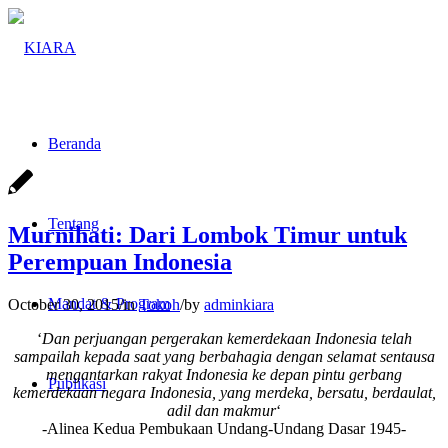
Beranda
Tentang
Murnihati: Dari Lombok Timur untuk
Perempuan Indonesia
Mandat & Program
October 30, 2015
/
in
Tokoh
/
by
adminkiara
‘
Dan perjuangan pergerakan kemerdekaan Indonesia telah
sampailah kepada saat yang berbahagia dengan selamat sentausa
mengantarkan rakyat Indonesia ke depan pintu gerbang
Publikasi
kemerdekaan negara Indonesia, yang merdeka, bersatu, berdaulat,
adil dan makmur
‘
-Alinea Kedua Pembukaan Undang-Undang Dasar 1945-