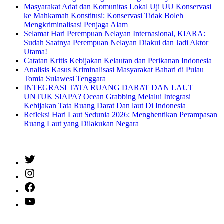
Masyarakat Adat dan Komunitas Lokal Uji UU Konservasi
ke Mahkamah Konstitusi: Konservasi Tidak Boleh
Mengkriminalisasi Penjaga Alam
Selamat Hari Perempuan Nelayan Internasional, KIARA:
Sudah Saatnya Perempuan Nelayan Diakui dan Jadi Aktor
Utama!
Catatan Kritis Kebijakan Kelautan dan Perikanan Indonesia
Analisis Kasus Kriminalisasi Masyarakat Bahari di Pulau
Tomia Sulawesi Tenggara
INTEGRASI TATA RUANG DARAT DAN LAUT
UNTUK SIAPA? Ocean Grabbing Melalui Integrasi
Kebijakan Tata Ruang Darat Dan laut Di Indonesia
Refleksi Hari Laut Sedunia 2026: Menghentikan Perampasan
Ruang Laut yang Dilakukan Negara
Twitter
Instagram
Facebook
YouTube