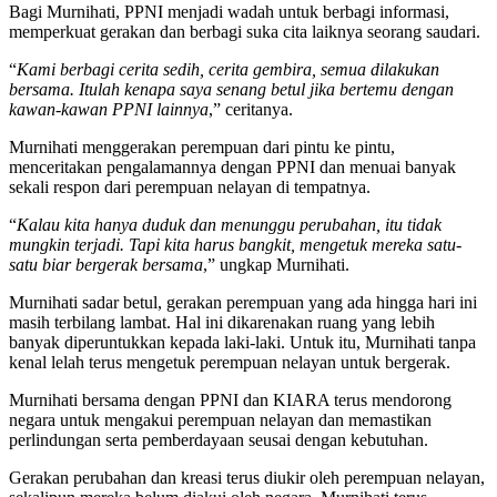
Bagi Murnihati, PPNI menjadi wadah untuk berbagi informasi,
memperkuat gerakan dan berbagi suka cita laiknya seorang saudari.
“
Kami berbagi cerita sedih, cerita gembira, semua dilakukan
bersama. Itulah kenapa saya senang betul jika bertemu dengan
kawan-kawan PPNI lainnya
,” ceritanya.
Murnihati menggerakan perempuan dari pintu ke pintu,
menceritakan pengalamannya dengan PPNI dan menuai banyak
sekali respon dari perempuan nelayan di tempatnya.
“
Kalau kita hanya duduk dan menunggu perubahan, itu tidak
mungkin terjadi. Tapi kita harus bangkit, mengetuk mereka satu-
satu biar bergerak bersama
,” ungkap Murnihati.
Murnihati sadar betul, gerakan perempuan yang ada hingga hari ini
masih terbilang lambat. Hal ini dikarenakan ruang yang lebih
banyak diperuntukkan kepada laki-laki. Untuk itu, Murnihati tanpa
kenal lelah terus mengetuk perempuan nelayan untuk bergerak.
Murnihati bersama dengan PPNI dan KIARA terus mendorong
negara untuk mengakui perempuan nelayan dan memastikan
perlindungan serta pemberdayaan seusai dengan kebutuhan.
Gerakan perubahan dan kreasi terus diukir oleh perempuan nelayan,