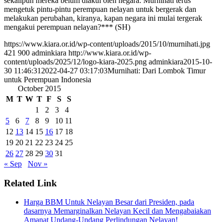
sekalipun mereka belum diakui oleh negara. Murnihati terus
mengetuk pintu-pintu perempuan nelayan untuk bergerak dan
melakukan perubahan, kiranya, kapan negara ini mulai tergerak
mengakui perempuan nelayan?*** (SH)
https://www.kiara.or.id/wp-content/uploads/2015/10/murnihati.jpg
421
900
adminkiara
http://www.kiara.or.id/wp-
content/uploads/2025/12/logo-kiara-2025.png
adminkiara
2015-10-
30 11:46:31
2022-04-27 03:17:03
Murnihati: Dari Lombok Timur
untuk Perempuan Indonesia
October 2015
M
T
W
T
F
S
S
1
2
3
4
5
6
7
8
9
10
11
12
13
14
15
16
17
18
19
20
21
22
23
24
25
26
27
28
29
30
31
« Sep
Nov »
Related Link
Harga BBM Untuk Nelayan Besar dari Presiden, pada
dasarnya Memarginalkan Nelayan Kecil dan Mengabaiakan
Amanat Undang-Undang Perlindungan Nelayan!