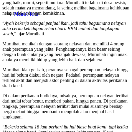
yang baik, murni, seperti mutiara. Murnihati terlahir di desa pesisir,
sejauh matanya memandang, ia sering melihat bagaimana kehidupan
nelayan lekat dengan kemiskinan.
Menu
Menu
“
Ayah bekerja sebagai penjual ikan, jadi tahu bagaimana nelayan
suka cerita kehidupan sehari-hari. BBM mahal dan tangkapan
susah,
” ujar Murnihati.
Murnihati menikah dengan seorang nelayan dan memiliki 4 orang
anak perempuan yang jelita. Pengharapannya kian besar seiring
dengan buah cintanya yang beranjak dewasa, Murnihati ingin anak-
anaknya memiliki hidup yang lebih baik dan sejahtera.
Murnihati kian gelisah, perannya sebagai perempuan nelayan hingga
hari ini belum diakui oleh negara. Padahal, perempuan nelayan
terlibat aktif dan menjadi aktor penting di dalam aktivitas perikanan
skala kecil.
Di dalam perikanan budidaya, misalnya, perempuan nelayan terlibat
dari mulai tebar benur, memberi pakan, hingga panen. Di perikanan
tangkap, perempuan nelayan terlibat dari mulai suaminya bersiap
pergi melaut hingga membantu mengolah atau menjual hasil
tangkapan.
“
Bekerja selama 18 jam perhari itu hal biasa buat kami, tapi ketika