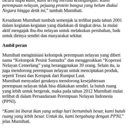
bicara siapa kami, kami sering merasa kebingungan. Kami
perempuan nelayan, pejuang protein bangsa yang belum diakui
Negara hingga detik ini
,” tambah Murnihati.
Kesadaran Murnihati tumbuh semenjak ia terlibat pada tahun 2001
dalam kegiatan-kegiatan yang diadakan di tingkat desa. Ia mulai
aktif mengajak ibu-ibu nelayan untuk melakukan perubahan, baik
untuk dirinya sendiri dan masyarakat sekitar.
Ambil peran
Murnihati menginisiasi kelompok perempuan nelayan yang diberi
nama “Kelompok Pesisir Samudra” dan menggerakkan “Koperasi
Nelayan Cemerlang” yang beranggotakan 39 orang. Selain itu, ia
juga mendorong perempuan nelayan untuk menciptakan produk,
seperti Terasi dan Kerupuk dari Rumput Laut.
Murnihati menyadari geraknya mendorong kesejahteraan
perempuan nelayan tidak bisa dilakukan sendiri. Ia butuh ruang
yang lebih untuk bergerak, maka pada tahun 2012 Murnihati mulai
terlibat di dalam Persaudaraan Perempuan Nelayan Indonesia
(PPNI).
“
Kami ini ibarat ikan yang setiap hari bertumbuh besar, kami butuh
ruang yang lebih besar. Untuk itu, kami bergabung dengan
PPNI
,”
jelas Murnihati.