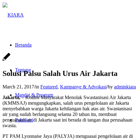
Beranda
Tentang
Solusi Palsu Salah Urus Air Jakarta
March 21, 2017
/
in
Featured
,
Kampanye & Advokasi
/
by
adminkiara
Mandat & Program
Jakarta,
– Koalisi Masyarakat Menolak Swastanisasi Air Jakarta
(KMMSAJ) mengungkapkan, salah urus pengelolaan air Jakarta
menyebabkan warga Jakarta kehilangan hak atas air. Swastanisasi
air yang sudah berlangsung selama 20 tahun itu, membuat
penguasaan air di Jakarta saat ini berada di tangan dua perusahaan
Publikasi
swasta.
PT PAM Lyonnaise Jaya (PALYJA) menguasai pengelolaan air di