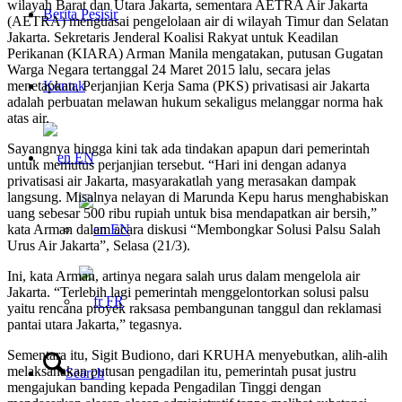
wilayah Barat dan Utara Jakarta, sementara AETRA Air Jakarta
Berita Pesisir
(AETRA) menguasai pengelolaan air di wilayah Timur dan Selatan
Jakarta. Sekretaris Jenderal Koalisi Rakyat untuk Keadilan
Perikanan (KIARA) Arman Manila mengatakan, putusan Gugatan
Warga Negara tertanggal 24 Maret 2015 lalu, secara jelas
menetapkan, Perjanjian Kerja Sama (PKS) privatisasi air Jakarta
Kontak
adalah perbuatan melawan hukum sekaligus melanggar norma hak
atas air.
Sayangnya hingga kini tak ada tindakan apapun dari pemerintah
EN
untuk memutus perjanjian tersebut. “Hari ini dengan adanya
privatisasi air Jakarta, masyarakatlah yang merasakan dampak
langsung. Misalnya nelayan di Marunda Kepu harus menghabiskan
uang sebesar 500 ribu rupiah untuk bisa mendapatkan air bersih,”
kata Arman dalam acara diskusi “Membongkar Solusi Palsu Salah
EN
Urus Air Jakarta”, Selasa (21/3).
Ini, kata Arman, artinya negara salah urus dalam mengelola air
Jakarta. “Terlebih lagi pemerintah menggelontorkan solusi palsu
FR
yaitu rencana proyek raksasa pembangunan tanggul dan reklamasi
pantai utara Jakarta,” tegasnya.
Sementara itu, Sigit Budiono, dari KRUHA menyebutkan, alih-alih
melaksanakan putusan pengadilan itu, pemerintah pusat justru
Search
mengajukan banding kepada Pengadilan Tinggi dengan