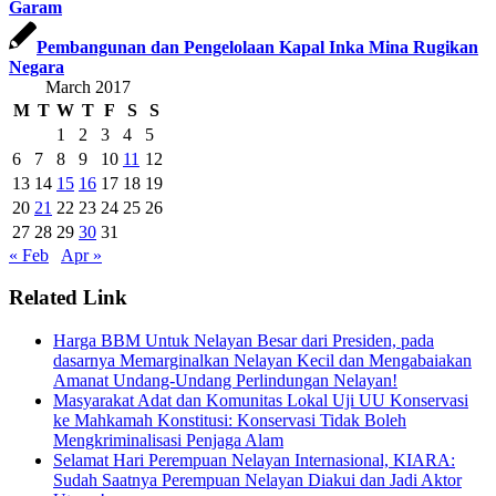
Garam
Pembangunan dan Pengelolaan Kapal Inka Mina Rugikan
Negara
March 2017
M
T
W
T
F
S
S
1
2
3
4
5
6
7
8
9
10
11
12
13
14
15
16
17
18
19
20
21
22
23
24
25
26
27
28
29
30
31
« Feb
Apr »
Related Link
Harga BBM Untuk Nelayan Besar dari Presiden, pada
dasarnya Memarginalkan Nelayan Kecil dan Mengabaiakan
Amanat Undang-Undang Perlindungan Nelayan!
Masyarakat Adat dan Komunitas Lokal Uji UU Konservasi
ke Mahkamah Konstitusi: Konservasi Tidak Boleh
Mengkriminalisasi Penjaga Alam
Selamat Hari Perempuan Nelayan Internasional, KIARA:
Sudah Saatnya Perempuan Nelayan Diakui dan Jadi Aktor