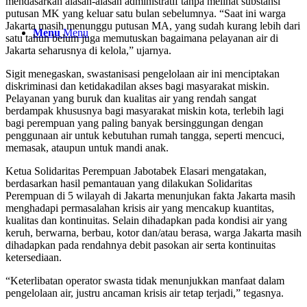
mendasarkan alasan-alasan administratif tanpa melihat substansi
putusan MK yang keluar satu bulan sebelumnya. “Saat ini warga
Jakarta masih menunggu putusan MA, yang sudah kurang lebih dari
Menu
Menu
satu tahun belum juga memutuskan bagaimana pelayanan air di
Jakarta seharusnya di kelola,” ujarnya.
Sigit menegaskan, swastanisasi pengelolaan air ini menciptakan
diskriminasi dan ketidakadilan akses bagi masyarakat miskin.
Pelayanan yang buruk dan kualitas air yang rendah sangat
berdampak khususnya bagi masyarakat miskin kota, terlebih lagi
bagi perempuan yang paling banyak bersinggungan dengan
penggunaan air untuk kebutuhan rumah tangga, seperti mencuci,
memasak, ataupun untuk mandi anak.
Ketua Solidaritas Perempuan Jabotabek Elasari mengatakan,
berdasarkan hasil pemantauan yang dilakukan Solidaritas
Perempuan di 5 wilayah di Jakarta menunjukan fakta Jakarta masih
menghadapi permasalahan krisis air yang mencakup kuantitas,
kualitas dan kontinuitas. Selain dihadapkan pada kondisi air yang
keruh, berwarna, berbau, kotor dan/atau berasa, warga Jakarta masih
dihadapkan pada rendahnya debit pasokan air serta kontinuitas
ketersediaan.
“Keterlibatan operator swasta tidak menunjukkan manfaat dalam
pengelolaan air, justru ancaman krisis air tetap terjadi,” tegasnya.