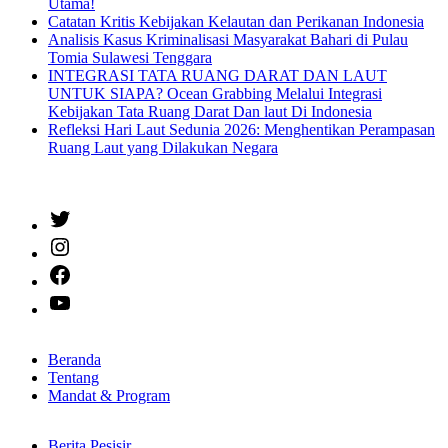
Utama!
Catatan Kritis Kebijakan Kelautan dan Perikanan Indonesia
Analisis Kasus Kriminalisasi Masyarakat Bahari di Pulau
Tomia Sulawesi Tenggara
INTEGRASI TATA RUANG DARAT DAN LAUT
UNTUK SIAPA? Ocean Grabbing Melalui Integrasi
Kebijakan Tata Ruang Darat Dan laut Di Indonesia
Refleksi Hari Laut Sedunia 2026: Menghentikan Perampasan
Ruang Laut yang Dilakukan Negara
Twitter
Instagram
Facebook
YouTube
Beranda
Tentang
Mandat & Program
Berita Pesisir