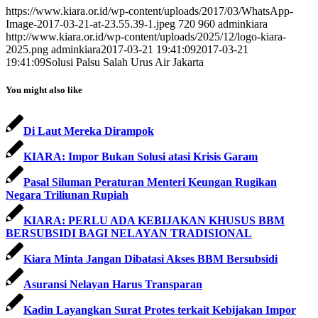
https://www.kiara.or.id/wp-content/uploads/2017/03/WhatsApp-
Image-2017-03-21-at-23.55.39-1.jpeg
720
960
adminkiara
http://www.kiara.or.id/wp-content/uploads/2025/12/logo-kiara-
2025.png
adminkiara
2017-03-21 19:41:09
2017-03-21
19:41:09
Solusi Palsu Salah Urus Air Jakarta
You might also like
Di Laut Mereka Dirampok
KIARA: Impor Bukan Solusi atasi Krisis Garam
Pasal Siluman Peraturan Menteri Keungan Rugikan
Negara Triliunan Rupiah
KIARA: PERLU ADA KEBIJAKAN KHUSUS BBM
BERSUBSIDI BAGI NELAYAN TRADISIONAL
Kiara Minta Jangan Dibatasi Akses BBM Bersubsidi
Asuransi Nelayan Harus Transparan
Kadin Layangkan Surat Protes terkait Kebijakan Impor