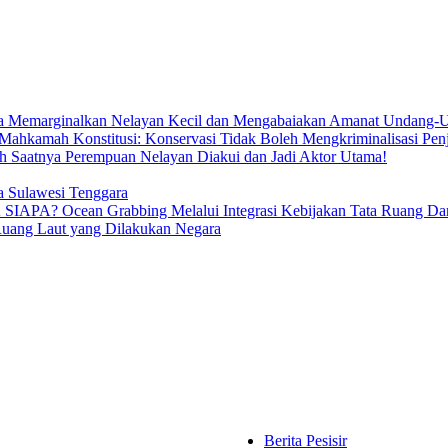
ya Memarginalkan Nelayan Kecil dan Mengabaiakan Amanat Undang-U
Mahkamah Konstitusi: Konservasi Tidak Boleh Mengkriminalisasi Pen
h Saatnya Perempuan Nelayan Diakui dan Jadi Aktor Utama!
ia Sulawesi Tenggara
ean Grabbing Melalui Integrasi Kebijakan Tata Ruang Darat 
Ruang Laut yang Dilakukan Negara
Berita Pesisir