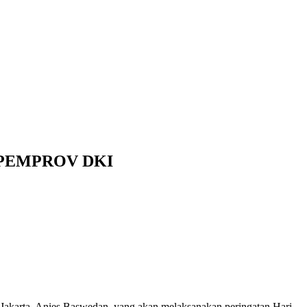
 PEMPROV DKI
akarta, Anies Baswedan, yang akan melaksanakan peringatan Hari