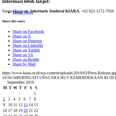
Informasi lebih lanjut
:
Susan Herawati,
Sekretaris Jenderal KIARA
, +62 821-1172-7050
Menu
Menu
Share this entry
Share on Facebook
Share on X
Share on Pinterest
Share on LinkedIn
Share on Tumblr
Share on Vk
Share on Reddit
Share by Mail
https://www.kiara.or.id/wp-content/uploads/2019/03/Press-Release.jp
19:56:54
PERINGATI UPACARA HUT KEMERDEKAAN RI DI 
September 2019
M
T
W
T
F
S
S
1
2
3
4
5
6
7
8
9
10
11
12
13
14
15
16
17
18
19
20
21
22