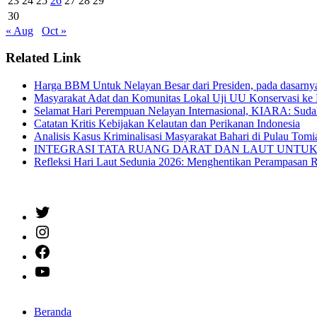
23
24
25
26
27
28
29
30
« Aug
Oct »
Related Link
Harga BBM Untuk Nelayan Besar dari Presiden, pada dasarn
Masyarakat Adat dan Komunitas Lokal Uji UU Konservasi ke 
Selamat Hari Perempuan Nelayan Internasional, KIARA: Suda
Catatan Kritis Kebijakan Kelautan dan Perikanan Indonesia
Analisis Kasus Kriminalisasi Masyarakat Bahari di Pulau Tom
INTEGRASI TATA RUANG DARAT DAN LAUT UNTUK SIAPA? Oc
Refleksi Hari Laut Sedunia 2026: Menghentikan Perampasan 
Twitter
Instagram
Facebook
YouTube
Beranda