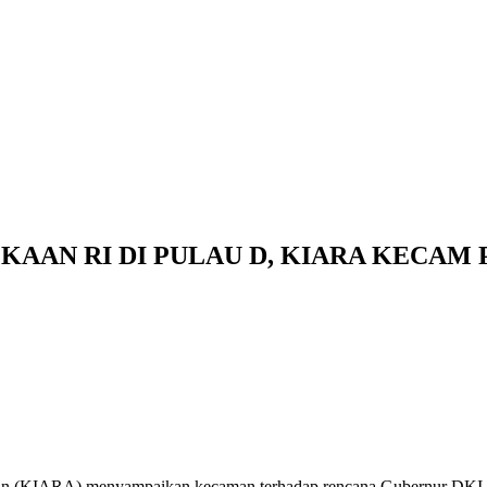
AAN RI DI PULAU D, KIARA KECAM
nan (KIARA) menyampaikan kecaman terhadap rencana Gubernur DKI J