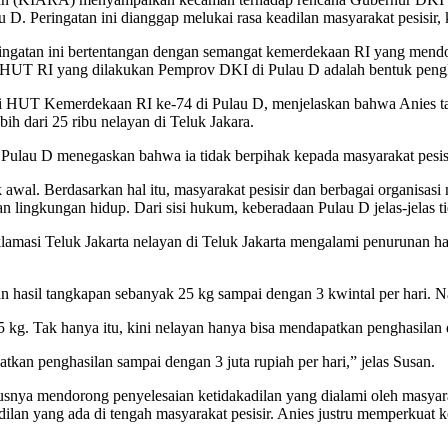
Peringatan ini dianggap melukai rasa keadilan masyarakat pesisir, kh
gatan ini bertentangan dengan semangat kemerdekaan RI yang mendoron
n HUT RI yang dilakukan Pemprov DKI di Pulau D adalah bentuk pengkh
 HUT Kemerdekaan RI ke-74 di Pulau D, menjelaskan bahwa Anies tak
h dari 25 ribu nelayan di Teluk Jakara.
au D menegaskan bahwa ia tidak berpihak kepada masyarakat pesisir,
 awal. Berdasarkan hal itu, masyarakat pesisir dan berbagai organisasi
an lingkungan hidup. Dari sisi hukum, keberadaan Pulau D jelas-jelas 
amasi Teluk Jakarta nelayan di Teluk Jakarta mengalami penurunan ha
.
n hasil tangkapan sebanyak 25 kg sampai dengan 3 kwintal per hari. N
 kg. Tak hanya itu, kini nelayan hanya bisa mendapatkan penghasilan
tkan penghasilan sampai dengan 3 juta rupiah per hari,” jelas Susan.
snya mendorong penyelesaian ketidakadilan yang dialami oleh masyaraka
lan yang ada di tengah masyarakat pesisir. Anies justru memperkuat ke