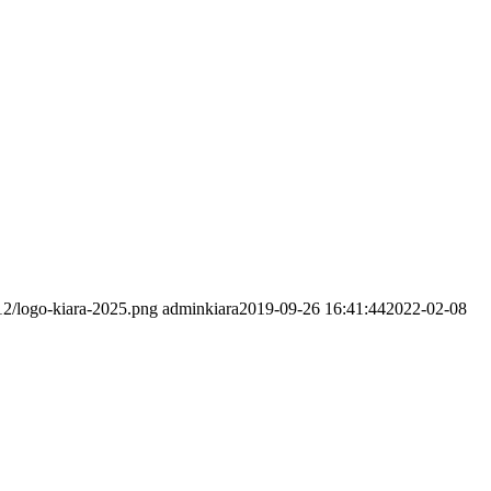
12/logo-kiara-2025.png
adminkiara
2019-09-26 16:41:44
2022-02-08