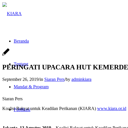
Beranda
Tentang
PERINGATI UPACARA HUT KEMERDEK
September 26, 2019
/
in
Siaran Pers
/
by
adminkiara
Mandat & Program
Siaran Pers
Koalisi Rakyat untuk Keadilan Perikanan (KIARA)
www.kiara.or.id
Publikasi
Jakarta, 13 Agustus 2019
– Koalisi Rakyat untuk Keadilan Perika