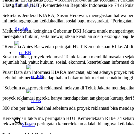
Berita Pesisir
Ulang Tahun (HUT) Kemerdekaan Republik Indonesia ke-74 di Pulau D. 
Sekretaris Jenderal KIARA, Susan Herawati, menegaskan bahwa perin
ini melanggengkan ketidakadilan sosial bagi masyarakat. “Peringata
Kontak
Menurut Susan, keinginan Gubernur DKI Jakarta untuk memperingati
menegakan hukum, serta mewujudkan keadilan sosio-ekologis bagi lebi
“Rencana Anies Baswedan peringati HUT Kemerdekaan RI ke-74 di Pul
EN
Susan melihat, proyek reklamasi Teluk Jakarta memiliki masalah sejak
sejumlah hal, yaitu: hukum, sosial, ekonomi, keterbukaan informasi d
Pusat Data dan Informasi KIARA mencatat, akibat adanya proyek rekl
EN
kebutuhan mereka terhadap bahan bakar untuk melaut semakin tinggi
“Sebelum ada proyek reklamasi, nelayan di Teluk Jakarta mendapatka
proyek reklamasi mereka hanya mendapatkan tangkapan kurang dari 5
FR
300 ribu per hari. Padahal sebelum ada proyek reklamasi bisa mendapa
Berkaca dari fakta ini, peringatan HUT Kemerdekaan RI ke-74 seharu
reklamasi. “Pesan peringatan kemerdekaan adalah hilangnya ketidakadi
Search