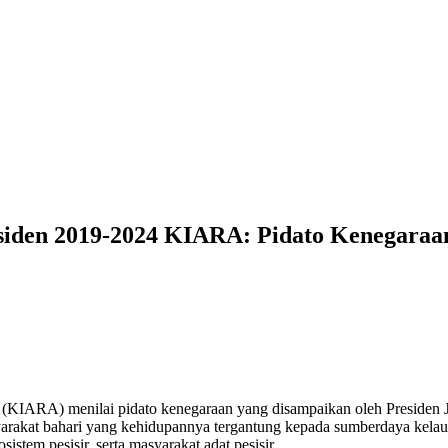
esiden 2019-2024 KIARA: Pidato Kenegaraa
an (KIARA) menilai pidato kenegaraan yang disampaikan oleh Presiden
at bahari yang kehidupannya tergantung kepada sumberdaya kelautan d
stem pesisir, serta masyarakat adat pesisir.