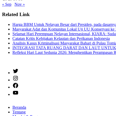
« Sep
Nov »
Related Link
Harga BBM Untuk Nelayan Besar dari Presiden, pada dasarn
Masyarakat Adat dan Komunitas Lokal Uji UU Konservasi ke 
Selamat Hari Perempuan Nelayan Internasional, KIARA: Suda
Catatan Kritis Kebijakan Kelautan dan Perikanan Indonesia
Analisis Kasus Kriminalisasi Masyarakat Bahari di Pulau Tom
INTEGRASI TATA RUANG DARAT DAN LAUT UNTUK SIAPA? Oc
Refleksi Hari Laut Sedunia 2026: Menghentikan Perampasan 
Twitter
Instagram
Facebook
YouTube
Beranda
Tentang