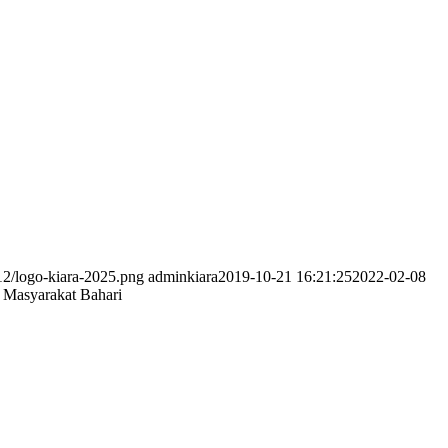
12/logo-kiara-2025.png
adminkiara
2019-10-21 16:21:25
2022-02-08
 Masyarakat Bahari