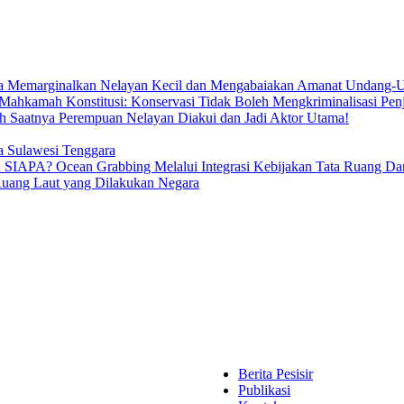
ya Memarginalkan Nelayan Kecil dan Mengabaiakan Amanat Undang-U
Mahkamah Konstitusi: Konservasi Tidak Boleh Mengkriminalisasi Pen
h Saatnya Perempuan Nelayan Diakui dan Jadi Aktor Utama!
ia Sulawesi Tenggara
ean Grabbing Melalui Integrasi Kebijakan Tata Ruang Darat 
Ruang Laut yang Dilakukan Negara
Berita Pesisir
Publikasi