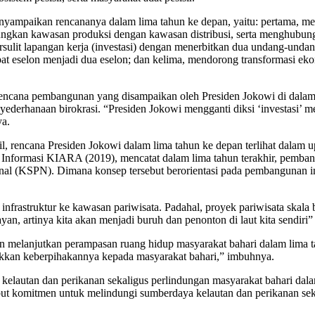
nyampaikan rencananya dalam lima tahun ke depan, yaitu: pertama, 
ngkan kawasan produksi dengan kawasan distribusi, serta menghubung
rsulit lapangan kerja (investasi) dengan menerbitkan dua undang-u
empat eselon menjadi dua eselon; dan kelima, mendorong transformasi 
rencana pembangunan yang disampaikan oleh Presiden Jokowi di dalam
derhanaan birokrasi. “Presiden Jokowi mengganti diksi ‘investasi’ men
ya.
, rencana Presiden Jokowi dalam lima tahun ke depan terlihat dalam 
Informasi KIARA (2019), mencatat dalam lima tahun terakhir, pembang
onal (KSPN). Dimana konsep tersebut berorientasi pada pembangunan i
frastruktur ke kawasan pariwisata. Padahal, proyek pariwisata skala
an, artinya kita akan menjadi buruh dan penonton di laut kita sendiri”
n melanjutkan perampasan ruang hidup masyarakat bahari dalam lima 
jukkan keberpihakannya kepada masyarakat bahari,” imbuhnya.
autan dan perikanan sekaligus perlindungan masyarakat bahari dalam
ut komitmen untuk melindungi sumberdaya kelautan dan perikanan sekali