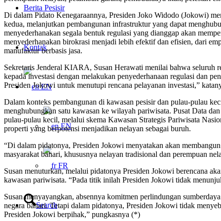
Berita Pesisir
Di dalam Pidato Kenegaraannya, Presiden Joko Widodo (Jokowi) me
kedua, melanjutkan pembangunan infrastruktur yang dapat menghubu
menyederhanakan segala bentuk regulasi yang dianggap akan mempe
menyederhanakan birokrasi menjadi lebih efektif dan efisien, dari 
Kontak
manufaktur berbasis jasa.
Sekretaris Jenderal KIARA, Susan Herawati menilai bahwa seluruh 
kepada investasi dengan melakukan penyederhanaan regulasi dan penye
Presiden Jokowi untuk menutupi rencana pelayanan investasi,” katan
EN
Dalam konteks pembangunan di kawasan pesisir dan pulau-pulau kecil
menghubungkan satu kawasan ke wilayah pariwisata. Pusat Data dan 
pulau-pulau kecil, melalui skema Kawasan Strategis Pariwisata Nasi
EN
properti yang berpotensi menjadikan nelayan sebagai buruh.
“Di dalam pidatonya, Presiden Jokowi menyatakan akan membangun in
masyarakat bahari, khususnya nelayan tradisional dan perempuan nelay
FR
Susan menuturkan, melalui pidatonya Presiden Jokowi berencana aka
kawasan pariwisata. “Pada titik inilah Presiden Jokowi tidak menun
Susan menyayangkan, absennya komitmen perlindungan sumberdaya kel
Search
negara bahari. Tetapi dalam pidatonya, Presiden Jokowi tidak menyeb
Presiden Jokowi berpihak,” pungkasnya (*)