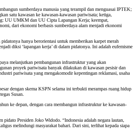
membangun sumberdaya manusia yang terampil dan menguasai IPTEK;
kan satu kawasan ke kawasan-kawasan pariwisata; ketiga,
ndang: UU UMKM dan UU Cipta Lapangan Kerja; keempat,
ekonomi, dari ekonomi berbasis sumberdaya alam menjadi ekonomi
 pidatonya hanya berorientasi untuk memberikan karpet merah
jadi diksi ‘lapangan kerja’ di dalam pidatonya. Ini adalah eufemisme
upaya melanjutkan pembangunan infrastruktur yang akan
unan proyek pariwisata banyak dilakukan di kawasan pesisir dan
ndustri pariwisata yang mengakomodir kepentingan reklamasi, usaha
 besar dengan skema KSPN selama ini terbukti merampas ruang hidup
 tegas Susan.
tahun ke depan, dengan cara membangun infrastruktur ke kawasan-
 pidato Presiden Joko Widodo. “Indonesia adalah negara lautan,
gus melindungi masyarakat bahari. Dari sini, terlihat kepada siapa