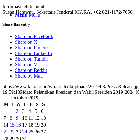
Informasi lebih lanjut:
Susan Herawati, Sekretaris Jenderal KIARA, +62 821-1172-7050
Menu
Menu
Share this entry
Share on Facebook
Share on X
Share on Pinterest
Share on LinkedIn
Share on Tumblr
Share on Vk
Share on Reddit
Share by Mail
https://www.kiara.or.id/wp-content/uploads/2019/03/Press-Release.jp
19:59:18
Pidato Pelantikan Presiden dan Wakil Presiden 2019-2024
October 2019
M
T
W
T
F
S
S
1
2
3
4
5
6
7
8
9
10
11
12
13
14
15
16
17
18
19
20
21
22
23
24
25
26
27
28
29
30
31