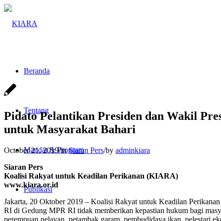
Beranda
Tentang
Pidato Pelantikan Presiden dan Wakil Pr
untuk Masyarakat Bahari
Mandat & Program
October 21, 2019
/
in
Siaran Pers
/
by
adminkiara
Siaran Pers
Koalisi Rakyat untuk Keadilan Perikanan (KIARA)
www.kiara.or.id
Publikasi
Jakarta, 20 Oktober 2019 – Koalisi Rakyat untuk Keadilan Perikan
RI di Gedung MPR RI tidak memberikan kepastian hukum bagi masyarak
perempuan nelayan, petambak garam, pembudidaya ikan, pelestari ekosi