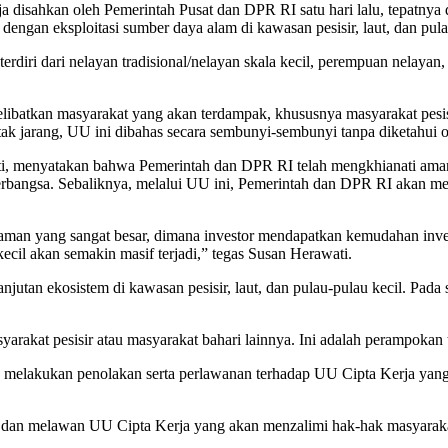
disahkan oleh Pemerintah Pusat dan DPR RI satu hari lalu, tepatnya 
dengan eksploitasi sumber daya alam di kawasan pesisir, laut, dan pula
erdiri dari nelayan tradisional/nelayan skala kecil, perempuan nelayan
libatkan masyarakat yang akan terdampak, khususnya masyarakat pesisir
tak jarang, UU ini dibahas secara sembunyi-sembunyi tanpa diketahui o
ati, menyatakan bahwa Pemerintah dan DPR RI telah mengkhianati am
bangsa. Sebaliknya, melalui UU ini, Pemerintah dan DPR RI akan menci
ncaman yang sangat besar, dimana investor mendapatkan kemudahan inves
ecil akan semakin masif terjadi,” tegas Susan Herawati.
an ekosistem di kawasan pesisir, laut, dan pulau-pulau kecil. Pada s
rakat pesisir atau masyarakat bahari lainnya. Ini adalah perampokan
melakukan penolakan serta perlawanan terhadap UU Cipta Kerja yang 
 dan melawan UU Cipta Kerja yang akan menzalimi hak-hak masyarakat