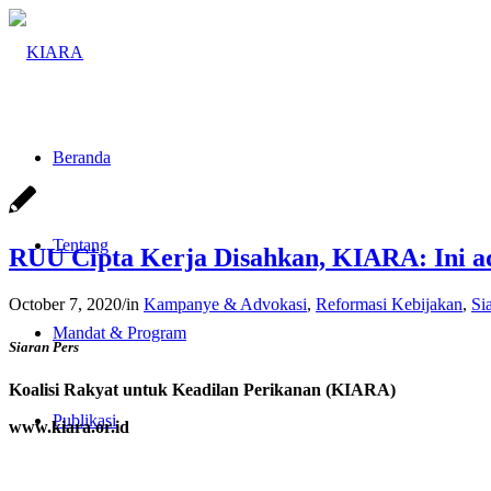
Beranda
Tentang
RUU Cipta Kerja Disahkan, KIARA: Ini 
October 7, 2020
/
in
Kampanye & Advokasi
,
Reformasi Kebijakan
,
Si
Mandat & Program
Siaran Pers
Koalisi Rakyat untuk Keadilan Perikanan (KIARA)
Publikasi
www.kiara.or.id