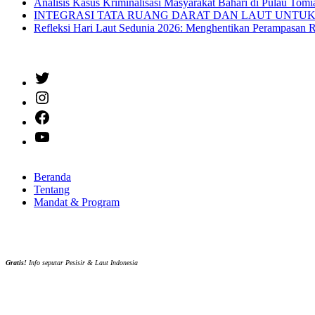
Analisis Kasus Kriminalisasi Masyarakat Bahari di Pulau Tom
INTEGRASI TATA RUANG DARAT DAN LAUT UNTUK SIAPA? Oc
Refleksi Hari Laut Sedunia 2026: Menghentikan Perampasan 
Twitter
Instagram
Facebook
YouTube
Beranda
Tentang
Mandat & Program
Gratis!
Info seputar Pesisir & Laut Indonesia