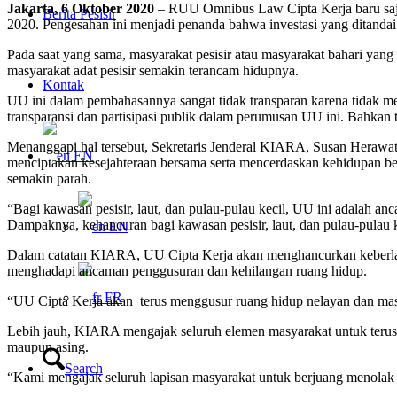
Jakarta, 6 Oktober 2020
– RUU Omnibus Law Cipta Kerja baru saja 
Berita Pesisir
2020. Pengesahan ini menjadi penanda bahwa investasi yang ditandai 
Pada saat yang sama, masyarakat pesisir atau masyarakat bahari yang t
masyarakat adat pesisir semakin terancam hidupnya.
Kontak
UU ini dalam pembahasannya sangat tidak transparan karena tidak me
transparansi dan partisipasi publik dalam perumusan UU ini. Bahkan 
Menanggapi hal tersebut, Sekretaris Jenderal KIARA, Susan Heraw
EN
menciptakan kesejahteraan bersama serta mencerdaskan kehidupan ber
semakin parah.
“Bagi kawasan pesisir, laut, dan pulau-pulau kecil, UU ini adalah a
Dampaknya, kehancuran bagi kawasan pesisir, laut, dan pulau-pulau k
EN
Dalam catatan KIARA, UU Cipta Kerja akan menghancurkan keberlanjut
menghadapi ancaman penggusuran dan kehilangan ruang hidup.
FR
“UU Cipta Kerja akan terus menggusur ruang hidup nelayan dan masya
Lebih jauh, KIARA mengajak seluruh elemen masyarakat untuk terus 
maupun asing.
Search
“Kami mengajak seluruh lapisan masyarakat untuk berjuang menolak