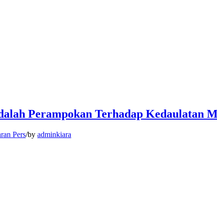
adalah Perampokan Terhadap Kedaulatan M
aran Pers
/
by
adminkiara