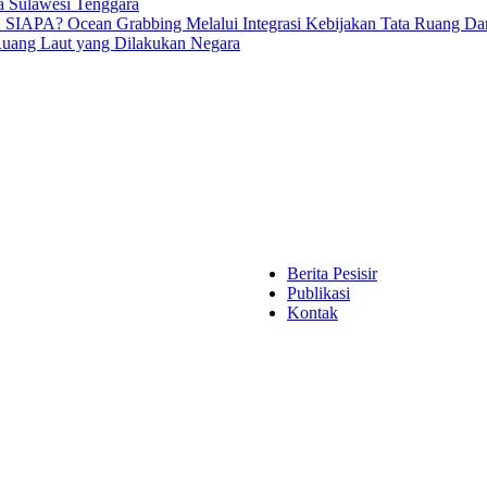
ia Sulawesi Tenggara
ean Grabbing Melalui Integrasi Kebijakan Tata Ruang Darat 
Ruang Laut yang Dilakukan Negara
Berita Pesisir
Publikasi
Kontak