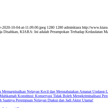
e-2020-10-04-at-11.09.00.jpeg
1280
1280
adminkiara
http://www.kiara
a Disahkan, KIARA: Ini adalah Perampokan Terhadap Kedaulatan Ma
ya Memarginalkan Nelayan Kecil dan Mengabaiakan Amanat Undang-U
Mahkamah Konstitusi: Konservasi Tidak Boleh Mengkriminalisasi Pen
h Saatnya Perempuan Nelayan Diakui dan Jadi Aktor Utama!