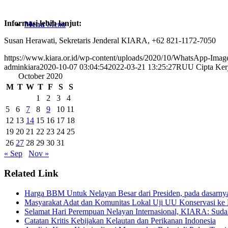
Informasi lebih lanjut:
Menu
Menu
Susan Herawati, Sekretaris Jenderal KIARA, +62 821-1172-7050
https://www.kiara.or.id/wp-content/uploads/2020/10/WhatsApp-Imag
adminkiara
2020-10-07 03:04:54
2022-03-21 13:25:27
RUU Cipta Kerj
October 2020
M
T
W
T
F
S
S
1
2
3
4
5
6
7
8
9
10
11
12
13
14
15
16
17
18
19
20
21
22
23
24
25
26
27
28
29
30
31
« Sep
Nov »
Related Link
Harga BBM Untuk Nelayan Besar dari Presiden, pada dasarn
Masyarakat Adat dan Komunitas Lokal Uji UU Konservasi ke 
Selamat Hari Perempuan Nelayan Internasional, KIARA: Suda
Catatan Kritis Kebijakan Kelautan dan Perikanan Indonesia