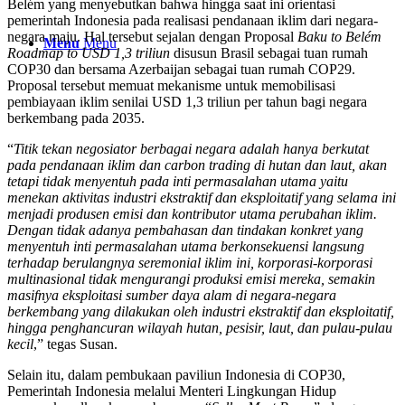
Belém yang menyebutkan bahwa hingga saat ini orientasi
pemerintah Indonesia pada realisasi pendanaan iklim dari negara-
negara maju. Hal tersebut sejalan dengan Proposal
Baku to Belém
Menu
Menu
Roadmap to USD 1,3 triliun
disusun Brasil sebagai tuan rumah
COP30 dan bersama Azerbaijan sebagai tuan rumah COP29.
Proposal tersebut memuat mekanisme untuk memobilisasi
pembiayaan iklim senilai USD 1,3 triliun per tahun bagi negara
berkembang pada 2035.
“
Titik tekan negosiator berbagai negara adalah hanya berkutat
pada pendanaan iklim dan carbon trading di hutan dan laut, akan
tetapi tidak menyentuh pada inti permasalahan utama yaitu
menekan aktivitas industri ekstraktif dan eksploitatif yang selama ini
menjadi produsen emisi dan kontributor utama perubahan iklim.
Dengan tidak adanya pembahasan dan tindakan konkret yang
menyentuh inti permasalahan utama berkonsekuensi langsung
terhadap berulangnya seremonial iklim ini, korporasi-korporasi
multinasional tidak mengurangi produksi emisi mereka, semakin
masifnya eksploitasi sumber daya alam di negara-negara
berkembang yang dilakukan oleh industri ekstraktif dan eksploitatif,
hingga penghancuran wilayah hutan, pesisir, laut, dan pulau-pulau
kecil
,” tegas Susan.
Selain itu, dalam pembukaan paviliun Indonesia di COP30,
Pemerintah Indonesia melalui Menteri Lingkungan Hidup