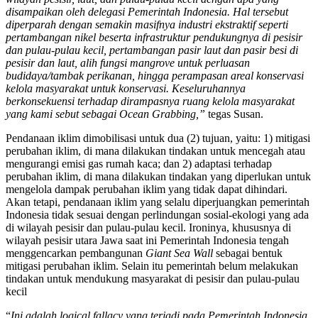
disampaikan oleh delegasi Pemerintah Indonesia. Hal tersebut
diperparah dengan semakin masifnya industri ekstraktif seperti
pertambangan nikel beserta infrastruktur pendukungnya di pesisir
dan pulau-pulau kecil, pertambangan pasir laut dan pasir besi di
pesisir dan laut, alih fungsi mangrove untuk perluasan
budidaya/tambak perikanan, hingga perampasan areal konservasi
kelola masyarakat untuk konservasi. Keseluruhannya
berkonsekuensi terhadap dirampasnya ruang kelola masyarakat
yang kami sebut sebagai Ocean Grabbing,”
tegas Susan.
Pendanaan iklim dimobilisasi untuk dua (2) tujuan, yaitu: 1) mitigasi
perubahan iklim, di mana dilakukan tindakan untuk mencegah atau
mengurangi emisi gas rumah kaca; dan 2) adaptasi terhadap
perubahan iklim, di mana dilakukan tindakan yang diperlukan untuk
mengelola dampak perubahan iklim yang tidak dapat dihindari.
Akan tetapi, pendanaan iklim yang selalu diperjuangkan pemerintah
Indonesia tidak sesuai dengan perlindungan sosial-ekologi yang ada
di wilayah pesisir dan pulau-pulau kecil. Ironinya, khususnya di
wilayah pesisir utara Jawa saat ini Pemerintah Indonesia tengah
menggencarkan pembangunan
Giant Sea Wall
sebagai bentuk
mitigasi perubahan iklim. Selain itu pemerintah belum melakukan
tindakan untuk mendukung masyarakat di pesisir dan pulau-pulau
kecil
“
Ini adalah logical fallacy yang terjadi pada Pemerintah Indonesia.