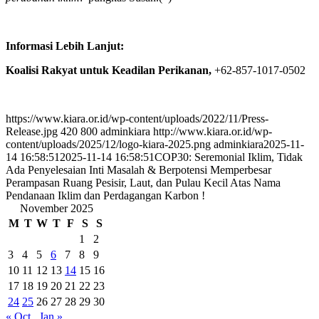
Informasi Lebih Lanjut:
Koalisi Rakyat untuk Keadilan Perikanan,
+62-857-1017-0502
https://www.kiara.or.id/wp-content/uploads/2022/11/Press-
Release.jpg
420
800
adminkiara
http://www.kiara.or.id/wp-
content/uploads/2025/12/logo-kiara-2025.png
adminkiara
2025-11-
14 16:58:51
2025-11-14 16:58:51
COP30: Seremonial Iklim, Tidak
Ada Penyelesaian Inti Masalah & Berpotensi Memperbesar
Perampasan Ruang Pesisir, Laut, dan Pulau Kecil Atas Nama
Pendanaan Iklim dan Perdagangan Karbon !
November 2025
M
T
W
T
F
S
S
1
2
3
4
5
6
7
8
9
10
11
12
13
14
15
16
17
18
19
20
21
22
23
24
25
26
27
28
29
30
« Oct
Jan »