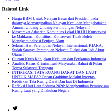
Related Link
Harga BBM Untuk Nelayan Besar dari Presiden, pada
dasarnya Memarginalkan Nelayan Kecil dan Mengabaiakan
Amanat Undang-Undang Perlindungan Nelayan!
Masyarakat Adat dan Komunitas Lokal Uji UU Konservasi
ke Mahkamah Konstitusi: Konservasi Tidak Boleh
Mengkriminalisasi Penjaga Alam
Selamat Hari Perempuan Nelayan Internasional, KIARA:
Sudah Saatnya Perempuan Nelayan Diakui dan Jadi Aktor
Utama!
Catatan Kritis Kebijakan Kelautan dan Perikanan Indonesia
Analisis Kasus Kriminalisasi Masyarakat Bahari di Pulau
Tomia Sulawesi Tenggara
INTEGRASI TATA RUANG DARAT DAN LAUT
UNTUK SIAPA? Ocean Grabbing Melalui Integrasi
Kebijakan Tata Ruang Darat Dan laut Di Indonesia
Refleksi Hari Laut Sedunia 2026: Menghentikan Perampasan
Ruang Laut yang Dilakukan Negara
Twitter