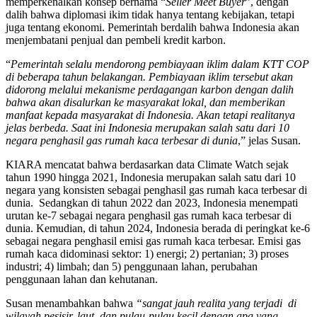
memperkenalkan konsep bernama “
Seller Meet Buyer
”, dengan
dalih bahwa diplomasi ikim tidak hanya tentang kebijakan, tetapi
juga tentang ekonomi. Pemerintah berdalih bahwa Indonesia akan
menjembatani penjual dan pembeli kredit karbon.
“
Pemerintah selalu mendorong pembiayaan iklim dalam KTT COP
di beberapa tahun belakangan. Pembiayaan iklim tersebut akan
didorong melalui mekanisme perdagangan karbon dengan dalih
bahwa akan disalurkan ke masyarakat lokal, dan memberikan
manfaat kepada masyarakat di Indonesia. Akan tetapi realitanya
jelas berbeda. Saat ini Indonesia merupakan salah satu dari 10
negara penghasil gas rumah kaca terbesar di dunia
,” jelas Susan.
KIARA mencatat bahwa berdasarkan data Climate Watch sejak
tahun 1990 hingga 2021, Indonesia merupakan salah satu dari 10
negara yang konsisten sebagai penghasil gas rumah kaca terbesar di
dunia. Sedangkan di tahun 2022 dan 2023, Indonesia menempati
urutan ke-7 sebagai negara penghasil gas rumah kaca terbesar di
dunia. Kemudian, di tahun 2024, Indonesia berada di peringkat ke-6
sebagai negara penghasil emisi gas rumah kaca terbesar. Emisi gas
rumah kaca didominasi sektor: 1) energi; 2) pertanian; 3) proses
industri; 4) limbah; dan 5) penggunaan lahan, perubahan
penggunaan lahan dan kehutanan.
Susan menambahkan bahwa
“sangat jauh realita yang terjadi di
wilayah pesisir, laut, dan pulau-pulau kecil dengan apa yang