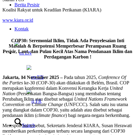
Berita Pesisir
Koalisi Rakyat untuk Keadilan Perikanan (KIARA)
www.kiara.or.id
Kontak
COP30: Seremonial Iklim, Tidak Ada Penyelesaian Inti
Masalah & Berpotensi Memperbesar Perampasan Ruang
Pesisir, Laut, dan Pulau Kecil Atas Nama Pendanaan Iklim dan
EN
Perdagangan Karbon !
EN
Jakarta, 14 November 2025 –
Pada tahun 2025,
Conference Of
the Parties
ke-30 (COP-30) akan dilakukan di Belém, Brasil. COP
merupakan konferensi dalam Konvensi Kerangka Kerja
United
Nation
(Perserikatan Bangsa-Bangsa) yang membahas tentang
Perubahan Iklim atau disebut sebagai
United Nations Framework
FR
Convention on Climate Change
(UNFCCC). Salah satu isu utama
yang diangkat dalam COP30, yaitu adalah atau disebut sebagai
pendanaan iklim (
climate finance
) bagi negara-negara berkembang.
Search
Merespon hal tersebut, Sekretaris Jenderal KIARA, Susan Herawati
memberikan perkembangan terbaru secara langsung dari COP30