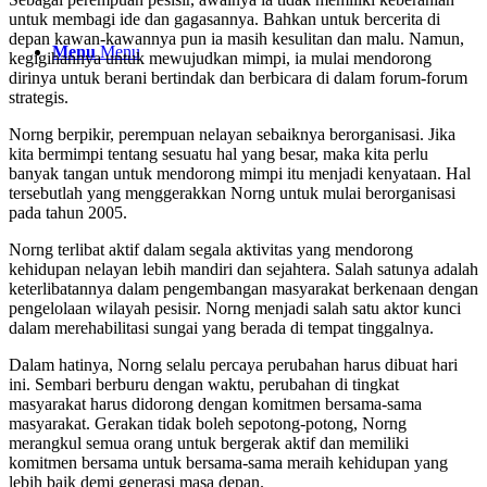
untuk membagi ide dan gagasannya. Bahkan untuk bercerita di
depan kawan-kawannya pun ia masih kesulitan dan malu. Namun,
Menu
Menu
kegigihannya untuk mewujudkan mimpi, ia mulai mendorong
dirinya untuk berani bertindak dan berbicara di dalam forum-forum
strategis.
Norng berpikir, perempuan nelayan sebaiknya berorganisasi. Jika
kita bermimpi tentang sesuatu hal yang besar, maka kita perlu
banyak tangan untuk mendorong mimpi itu menjadi kenyataan. Hal
tersebutlah yang menggerakkan Norng untuk mulai berorganisasi
pada tahun 2005.
Norng terlibat aktif dalam segala aktivitas yang mendorong
kehidupan nelayan lebih mandiri dan sejahtera. Salah satunya adalah
keterlibatannya dalam pengembangan masyarakat berkenaan dengan
pengelolaan wilayah pesisir. Norng menjadi salah satu aktor kunci
dalam merehabilitasi sungai yang berada di tempat tinggalnya.
Dalam hatinya, Norng selalu percaya perubahan harus dibuat hari
ini. Sembari berburu dengan waktu, perubahan di tingkat
masyarakat harus didorong dengan komitmen bersama-sama
masyarakat. Gerakan tidak boleh sepotong-potong, Norng
merangkul semua orang untuk bergerak aktif dan memiliki
komitmen bersama untuk bersama-sama meraih kehidupan yang
lebih baik demi generasi masa depan.