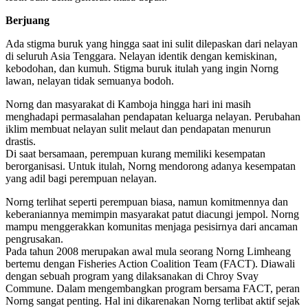
Berjuang
Ada stigma buruk yang hingga saat ini sulit dilepaskan dari nelayan
di seluruh Asia Tenggara. Nelayan identik dengan kemiskinan,
kebodohan, dan kumuh. Stigma buruk itulah yang ingin Norng
lawan, nelayan tidak semuanya bodoh.
Norng dan masyarakat di Kamboja hingga hari ini masih
menghadapi permasalahan pendapatan keluarga nelayan. Perubahan
iklim membuat nelayan sulit melaut dan pendapatan menurun
drastis.
Di saat bersamaan, perempuan kurang memiliki kesempatan
berorganisasi. Untuk itulah, Norng mendorong adanya kesempatan
yang adil bagi perempuan nelayan.
Norng terlihat seperti perempuan biasa, namun komitmennya dan
keberaniannya memimpin masyarakat patut diacungi jempol. Norng
mampu menggerakkan komunitas menjaga pesisirnya dari ancaman
pengrusakan.
Pada tahun 2008 merupakan awal mula seorang Norng Limheang
bertemu dengan Fisheries Action Coalition Team (FACT). Diawali
dengan sebuah program yang dilaksanakan di Chroy Svay
Commune. Dalam mengembangkan program bersama FACT, peran
Norng sangat penting. Hal ini dikarenakan Norng terlibat aktif sejak