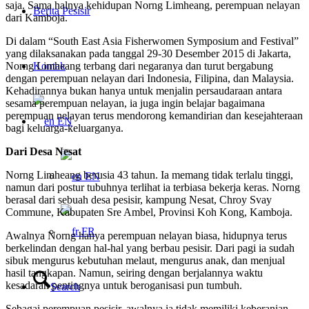
saja. Sama halnya kehidupan Norng Limheang, perempuan nelayan
Berita Pesisir
dari Kamboja.
Di dalam “South East Asia Fisherwomen Symposium and Festival”
yang dilaksanakan pada tanggal 29-30 Desember 2015 di Jakarta,
Norng Limheang terbang dari negaranya dan turut bergabung
Kontak
dengan perempuan nelayan dari Indonesia, Filipina, dan Malaysia.
Kehadirannya bukan hanya untuk menjalin persaudaraan antara
sesama perempuan nelayan, ia juga ingin belajar bagaimana
perempuan nelayan terus mendorong kemandirian dan kesejahteraan
EN
bagi keluarga-keluarganya.
Dari Desa Nesat
Norng Limheang berusia 43 tahun. Ia memang tidak terlalu tinggi,
EN
namun dari postur tubuhnya terlihat ia terbiasa bekerja keras. Norng
berasal dari sebuah desa pesisir, kampung Nesat, Chroy Svay
Commune, Kabupaten Sre Ambel, Provinsi Koh Kong, Kamboja.
FR
Awalnya Norng hanya perempuan nelayan biasa, hidupnya terus
berkelindan dengan hal-hal yang berbau pesisir. Dari pagi ia sudah
sibuk mengurus kebutuhan melaut, mengurus anak, dan menjual
hasil tangkapan. Namun, seiring dengan berjalannya waktu
kesadaran pentingnya untuk beroganisasi pun tumbuh.
Search
Sebagai perempuan pesisir, awalnya ia tidak memiliki keberanian