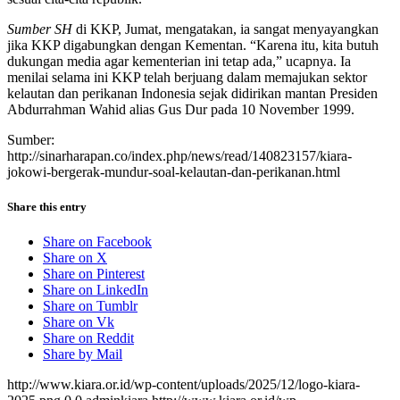
Sumber
SH
di KKP, Jumat, mengatakan, ia sangat menyayangkan
jika KKP digabungkan dengan Kementan. “Karena itu, kita butuh
dukungan media agar kementerian ini tetap ada,” ucapnya. Ia
menilai selama ini KKP telah berjuang dalam memajukan sektor
kelautan dan perikanan Indonesia sejak didirikan mantan Presiden
Abdurrahman Wahid alias Gus Dur pada 10 November 1999.
Sumber:
http://sinarharapan.co/index.php/news/read/140823157/kiara-
jokowi-bergerak-mundur-soal-kelautan-dan-perikanan.html
Share this entry
Share on Facebook
Share on X
Share on Pinterest
Share on LinkedIn
Share on Tumblr
Share on Vk
Share on Reddit
Share by Mail
http://www.kiara.or.id/wp-content/uploads/2025/12/logo-kiara-