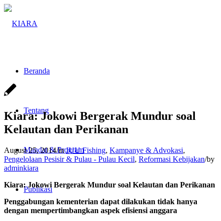
Beranda
Tentang
Kiara: Jokowi Bergerak Mundur soal
Kelautan dan Perikanan
Mandat & Program
August 25, 2014
/
in
IUU Fishing
,
Kampanye & Advokasi
,
Pengelolaan Pesisir & Pulau - Pulau Kecil
,
Reformasi Kebijakan
/
by
adminkiara
Kiara: Jokowi Bergerak Mundur soal Kelautan dan Perikanan
Publikasi
Penggabungan kementerian dapat dilakukan tidak hanya
dengan mempertimbangkan aspek efisiensi anggara