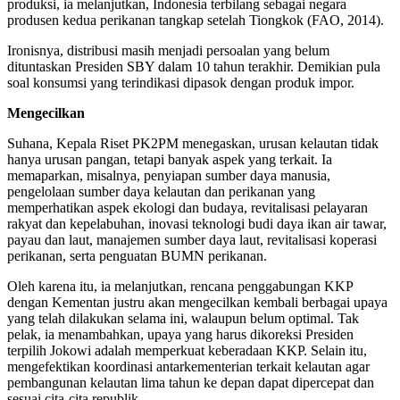
produksi, ia melanjutkan, Indonesia terbilang sebagai negara
produsen kedua perikanan tangkap setelah Tiongkok (FAO, 2014).
Ironisnya, distribusi masih menjadi persoalan yang belum
dituntaskan Presiden SBY dalam 10 tahun terakhir. Demikian pula
soal konsumsi yang terindikasi dipasok dengan produk impor.
Mengecilkan
Suhana, Kepala Riset PK2PM menegaskan, urusan kelautan tidak
hanya urusan pangan, tetapi banyak aspek yang terkait. Ia
memaparkan, misalnya, penyiapan sumber daya manusia,
pengelolaan sumber daya kelautan dan perikanan yang
memperhatikan aspek ekologi dan budaya, revitalisasi pelayaran
rakyat dan kepelabuhan, inovasi teknologi budi daya ikan air tawar,
payau dan laut, manajemen sumber daya laut, revitalisasi koperasi
perikanan, serta penguatan BUMN perikanan.
Oleh karena itu, ia melanjutkan, rencana penggabungan KKP
dengan Kementan justru akan mengecilkan kembali berbagai upaya
yang telah dilakukan selama ini, walaupun belum optimal. Tak
pelak, ia menambahkan, upaya yang harus dikoreksi Presiden
terpilih Jokowi adalah memperkuat keberadaan KKP. Selain itu,
mengefektikan koordinasi antarkementerian terkait kelautan agar
pembangunan kelautan lima tahun ke depan dapat dipercepat dan
sesuai cita-cita republik.