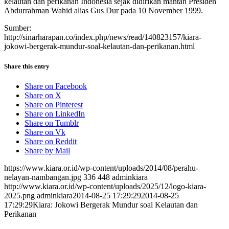
kelautan dan perikanan Indonesia sejak didirikan mantan Presiden
Abdurrahman Wahid alias Gus Dur pada 10 November 1999.
Sumber:
http://sinarharapan.co/index.php/news/read/140823157/kiara-
jokowi-bergerak-mundur-soal-kelautan-dan-perikanan.html
Share this entry
Share on Facebook
Share on X
Share on Pinterest
Share on LinkedIn
Share on Tumblr
Share on Vk
Share on Reddit
Share by Mail
https://www.kiara.or.id/wp-content/uploads/2014/08/perahu-
nelayan-nambangan.jpg
336
448
adminkiara
http://www.kiara.or.id/wp-content/uploads/2025/12/logo-kiara-
2025.png
adminkiara
2014-08-25 17:29:29
2014-08-25
17:29:29
Kiara: Jokowi Bergerak Mundur soal Kelautan dan
Perikanan