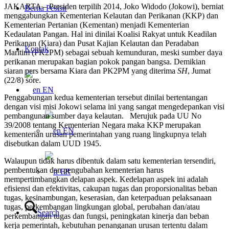
JAKARTA – Presiden terpilih 2014, Joko Widodo (Jokowi), berniat
Berita Pesisir
menggabungkan Kementerian Kelautan dan Perikanan (KKP) dan
Kementerian Pertanian (Kementan) menjadi Kementerian
Kedaulatan Pangan. Hal ini dinilai Koalisi Rakyat untuk Keadilan
Perikanan (Kiara) dan Pusat Kajian Kelautan dan Peradaban
Kontak
Maritim (PK2PM) sebagai sebuah kemunduran, meski sumber daya
perikanan merupakan bagian pokok pangan bangsa. Demikian
siaran pers bersama Kiara dan PK2PM yang diterima
SH
, Jumat
(22/8) sore.
EN
Penggabungan kedua kementerian tersebut dinilai bertentangan
dengan visi misi Jokowi selama ini yang sangat mengedepankan visi
pembangunan sumber daya kelautan. Merujuk pada UU No
39/2008 tentang Kementerian Negara maka KKP merupakan
EN
kementerian urusan pemerintahan yang ruang lingkupnya telah
disebutkan dalam UUD 1945.
Walaupun tidak harus dibentuk dalam satu kementerian tersendiri,
pembentukan dan pengubahan kementerian harus
FR
mempertimbangkan delapan aspek. Kedelapan aspek ini adalah
efisiensi dan efektivitas, cakupan tugas dan proporsionalitas beban
tugas, kesinambungan, keserasian, dan keterpaduan pelaksanaan
tugas, perkembangan lingkungan global, perubahan dan/atau
Search
perkembangan tugas dan fungsi, peningkatan kinerja dan beban
kerja pemerintah, kebutuhan penanganan urusan tertentu dalam