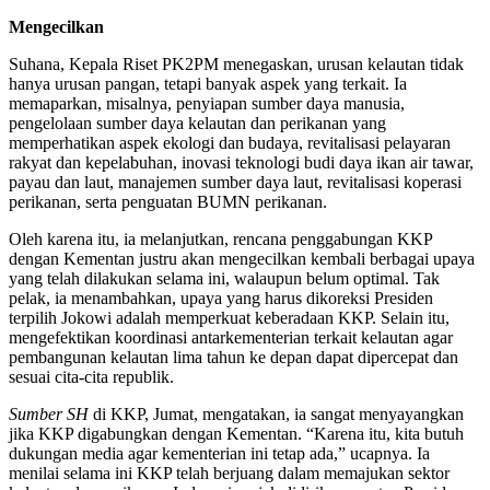
Mengecilkan
Suhana, Kepala Riset PK2PM menegaskan, urusan kelautan tidak
hanya urusan pangan, tetapi banyak aspek yang terkait. Ia
memaparkan, misalnya, penyiapan sumber daya manusia,
pengelolaan sumber daya kelautan dan perikanan yang
memperhatikan aspek ekologi dan budaya, revitalisasi pelayaran
rakyat dan kepelabuhan, inovasi teknologi budi daya ikan air tawar,
payau dan laut, manajemen sumber daya laut, revitalisasi koperasi
perikanan, serta penguatan BUMN perikanan.
Oleh karena itu, ia melanjutkan, rencana penggabungan KKP
dengan Kementan justru akan mengecilkan kembali berbagai upaya
yang telah dilakukan selama ini, walaupun belum optimal. Tak
pelak, ia menambahkan, upaya yang harus dikoreksi Presiden
terpilih Jokowi adalah memperkuat keberadaan KKP. Selain itu,
mengefektikan koordinasi antarkementerian terkait kelautan agar
pembangunan kelautan lima tahun ke depan dapat dipercepat dan
sesuai cita-cita republik.
Sumber
SH
di KKP, Jumat, mengatakan, ia sangat menyayangkan
jika KKP digabungkan dengan Kementan. “Karena itu, kita butuh
dukungan media agar kementerian ini tetap ada,” ucapnya. Ia
menilai selama ini KKP telah berjuang dalam memajukan sektor