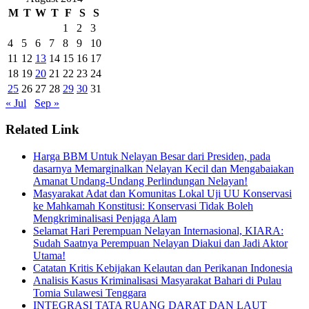
M
T
W
T
F
S
S
1
2
3
4
5
6
7
8
9
10
11
12
13
14
15
16
17
18
19
20
21
22
23
24
25
26
27
28
29
30
31
« Jul
Sep »
Related Link
Harga BBM Untuk Nelayan Besar dari Presiden, pada
dasarnya Memarginalkan Nelayan Kecil dan Mengabaiakan
Amanat Undang-Undang Perlindungan Nelayan!
Masyarakat Adat dan Komunitas Lokal Uji UU Konservasi
ke Mahkamah Konstitusi: Konservasi Tidak Boleh
Mengkriminalisasi Penjaga Alam
Selamat Hari Perempuan Nelayan Internasional, KIARA:
Sudah Saatnya Perempuan Nelayan Diakui dan Jadi Aktor
Utama!
Catatan Kritis Kebijakan Kelautan dan Perikanan Indonesia
Analisis Kasus Kriminalisasi Masyarakat Bahari di Pulau
Tomia Sulawesi Tenggara
INTEGRASI TATA RUANG DARAT DAN LAUT