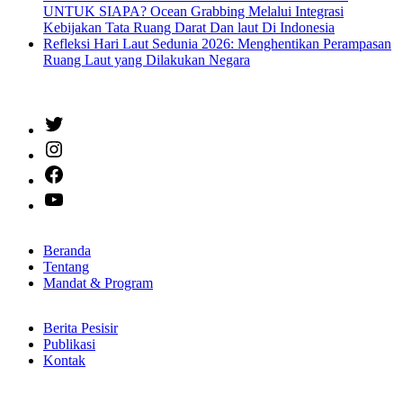
UNTUK SIAPA? Ocean Grabbing Melalui Integrasi
Kebijakan Tata Ruang Darat Dan laut Di Indonesia
Refleksi Hari Laut Sedunia 2026: Menghentikan Perampasan
Ruang Laut yang Dilakukan Negara
Twitter
Instagram
Facebook
YouTube
Beranda
Tentang
Mandat & Program
Berita Pesisir
Publikasi
Kontak