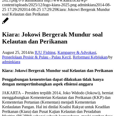
2025.png
0
0
adminkiara
http://www.kiara.or.id/wp-
content/uploads/2025/12/logo-kiara-2025.png
adminkiara
2014-08-
25 17:29:29
2014-08-25 17:29:29
Kiara: Jokowi Bergerak Mundur
soal Kelautan dan Perikanan
Kiara: Jokowi Bergerak Mundur soal
Kelautan dan Perikanan
August 25, 2014
/
in
IUU Fishing
,
Kampanye & Advokasi
,
Pengelolaan Pesisir & Pulau - Pulau Kecil
,
Reformasi Kebijakan
/
by
adminkiara
Kiara: Jokowi Bergerak Mundur soal Kelautan dan Perikanan
Penggabungan kementerian dapat dilakukan tidak hanya
dengan mempertimbangkan aspek efisiensi anggara
JAKARTA – Presiden terpilih 2014, Joko Widodo (Jokowi), berniat
menggabungkan Kementerian Kelautan dan Perikanan (KKP) dan
Kementerian Pertanian (Kementan) menjadi Kementerian
Kedaulatan Pangan. Hal ini dinilai Koalisi Rakyat untuk Keadilan
Perikanan (Kiara) dan Pusat Kajian Kelautan dan Peradaban