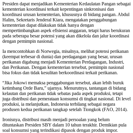
Presiden dapat menjadikan Kementerian Kedaulatan Pangan sebagai
kementerian koordinasi terkait kepentingan sinkronisasi dan
koordinasi urusan kementerian, khususnya di bidang pangan. Abdul
Halim, Sekretaris Jenderal Kiara, mengatakan penggabungan
kementerian dapat dilakukan tidak hanya dengan
mempertimbangkan aspek efisiensi anggaran, tetapi harus berukuran
pada seberapa besar potensi yang akan dikelola dan jalur koordinasi
dengan pemimpin nasional.
Ia mencontohkan di Norwegia, misalnya, melihat potensi perikanan
(keempat terbesar di dunia) dan perdagangan yang besar, urusan
perikanan digabung menjadi Kementerian Perdagangan, Industri,
dan Perikanan. Dengan kementerian tersebut, pemimpin nasional
bisa fokus dan tidak kesulitan berkoordinasi terkait perikanan.
“Jika Jokowi memaksa penggabungan tersebut, akan lebih buruk
ketimbang Orde Baru,” ujarnya. Menurutnya, tantangan di bidang
kelautan dan perikanan tidak sebatas pada aspek produksi, tetapi
juga distribusi dan pemerataan konsumsi di tingkat nasional. Di level
produksi, ia melanjutkan, Indonesia terbilang sebagai negara
produsen kedua perikanan tangkap setelah Tiongkok (FAO, 2014).
Ironisnya, distribusi masih menjadi persoalan yang belum
dituntaskan Presiden SBY dalam 10 tahun terakhir. Demikian pula
soal konsumsi yang terindikasi dipasok dengan produk impor.