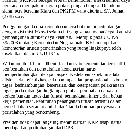
Maritim (PK2PM) sebagai sebuah kemunduran, meski sumber daya
perikanan merupakan bagian pokok pangan bangsa. Demikian
siaran pers bersama Kiara dan PK2PM yang diterima
SH
, Jumat
(22/8) sore.
Penggabungan kedua kementerian tersebut dinilai bertentangan
dengan visi misi Jokowi selama ini yang sangat mengedepankan visi
pembangunan sumber daya kelautan. Merujuk pada UU No
39/2008 tentang Kementerian Negara maka KKP merupakan
kementerian urusan pemerintahan yang ruang lingkupnya telah
disebutkan dalam UUD 1945.
Walaupun tidak harus dibentuk dalam satu kementerian tersendiri,
pembentukan dan pengubahan kementerian harus
mempertimbangkan delapan aspek. Kedelapan aspek ini adalah
efisiensi dan efektivitas, cakupan tugas dan proporsionalitas beban
tugas, kesinambungan, keserasian, dan keterpaduan pelaksanaan
tugas, perkembangan lingkungan global, perubahan dan/atau
perkembangan tugas dan fungsi, peningkatan kinerja dan beban
kerja pemerintah, kebutuhan penanganan urusan tertentu dalam
pemerintahan secara mandiri, dan/atau kebutuhan penyesuaian
peristilahan yang berkembang.
Presiden tidak dapat langsung membubarkan KKP, tetapi harus
mendapatkan pertimbangan dari DPR.