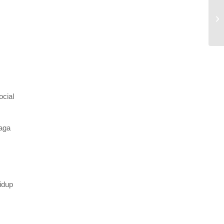
ocial
baga
idup