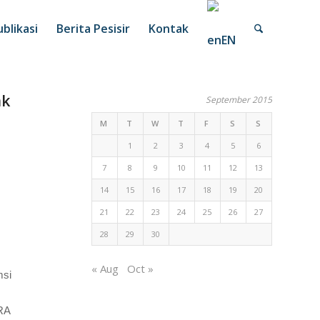
blikasi
Berita Pesisir
Kontak
EN
ak
September 2015
M
T
W
T
F
S
S
1
2
3
4
5
6
7
8
9
10
11
12
13
14
15
16
17
18
19
20
21
22
23
24
25
26
27
28
29
30
« Aug
Oct »
msi
ARA