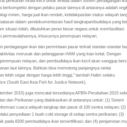
at perikanan skala kecil untuk terlibat dalam sistem perdagangan ika
rta berkompetisi dengan pelaku pasar lainnya di antaranya adalah ong
nologi minim, harga jual ikan rendah, ketidakpastian status wilayah ta
rbatasan dalam pendokumentasian hasil tangkapan/budidaya yang bi
m situasi inilah, dibutuhkan peran besar negara untuk memfasilitasi
tasi permasalahannya, khususnya perempuan nelayan.
si perdagangan ikan dan permintaan pasar terkait standar-standar ba
 aktivitas merusak dan pelanggaran HAM yang kian ketat. Dengan
l, perempuan nelayan, dan pembudidaya ikan kecil akan sanggup bers
anan laut lainnya. Bahkan bisa memotong panjangnya rantai
an lebih segar dengan harga lebih tinggi,” tambah Halim selaku
ice (
South East Asia Fish for Justice Network
).
ptember 2015) juga mencatat tersedianya APBN-Perubahan 2015 seb
tan dan Perikanan yang dialokasikan di antaranya untuk: (1) Sistem
informasi cuaca wilayah tangkap dan pasar di 100 sentra nelayan; (2)
elalui penyediaan 1 buah
cold storage
di setiap sentra perikanan; (3)
ik pada 8200 pembudidaya ikan tersertifikasi; dan (4) penjaminan mu