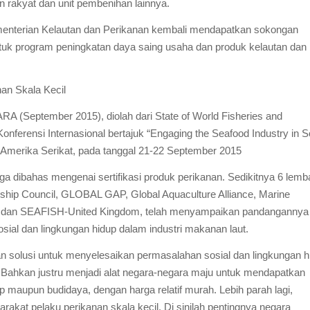
n rakyat dan unit pembenihan lainnya.
Kementerian Kelautan dan Perikanan kembali mendapatkan sokongan
tuk program peningkatan daya saing usaha dan produk kelautan dan
an Skala Kecil
ARA (September 2015), diolah dari
State of World Fisheries and
nferensi Internasional bertajuk “Engaging the Seafood Industry in S
 Amerika Serikat, pada tanggal 21-22 September 2015
juga dibahas mengenai sertifikasi produk perikanan. Sedikitnya 6 lem
rdship Council, GLOBAL GAP, Global Aquaculture Alliance, Marine
A, dan SEAFISH-United Kingdom, telah menyampaikan pandangannya
sial dan lingkungan hidup dalam industri makanan laut.
kan solusi untuk menyelesaikan permasalahan sosial dan lingkungan h
 Bahkan justru menjadi alat negara-negara maju untuk mendapatkan
 maupun budidaya, dengan harga relatif murah. Lebih parah lagi,
arakat pelaku perikanan skala kecil. Di sinilah pentingnya negara