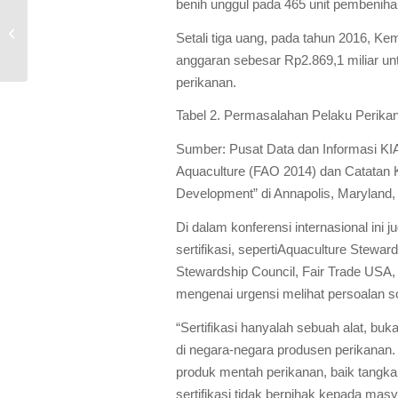
benih unggul pada 465 unit pembeniha
SEGARA LARUNG
Setali tiga uang, pada tahun 2016, 
anggaran sebesar Rp2.869,1 miliar un
perikanan.
Tabel 2. Permasalahan Pelaku Perikan
Sumber: Pusat Data dan Informasi KI
Aquaculture
(FAO 2014) dan Catatan Ko
Development” di Annapolis, Maryland,
Di dalam konferensi internasional ini 
sertifikasi, sepertiAquaculture Stewa
Stewardship Council, Fair Trade US
mengenai urgensi melihat persoalan so
“Sertifikasi hanyalah sebuah alat, bu
di negara-negara produsen perikanan.
produk mentah perikanan, baik tangkap
sertifikasi tidak berpihak kepada masy