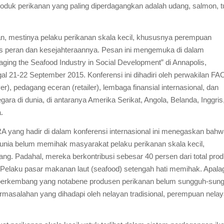
oduk perikanan yang paling diperdagangkan adalah udang, salmon, t
n, mestinya pelaku perikanan skala kecil, khususnya perempuan
s peran dan kesejahteraannya. Pesan ini mengemuka di dalam
aging the Seafood Industry in Social Development” di Annapolis,
al 21-22 September 2015. Konferensi ini dihadiri oleh perwakilan FA
er
), pedagang eceran (
retailer
), lembaga finansial internasional, dan
egara di dunia, di antaranya Amerika Serikat, Angola, Belanda, Inggris
a.
A yang hadir di dalam konferensi internasional ini menegaskan bahw
dunia belum memihak masyarakat pelaku perikanan skala kecil,
g. Padahal, mereka berkontribusi sebesar 40 persen dari total prod
 Pelaku pasar makanan laut (
seafood
) setengah hati memihak. Apala
 berkembang yang notabene produsen perikanan belum sungguh-sun
masalahan yang dihadapi oleh nelayan tradisional, perempuan nelay