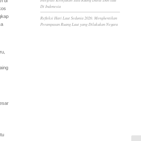
n di
Di Indonesia
kos
ngkap
Refleksi Hari Laut Sedunia 2026: Menghentikan
Perampasan Ruang Laut yang Dilakukan Negara
sa
ru,
aing
esar
tu