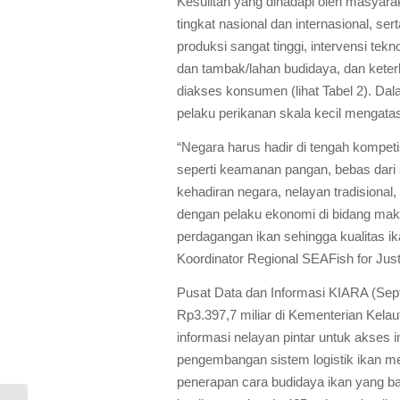
Kesulitan yang dihadapi oleh masyarak
tingkat nasional dan internasional, se
produksi sangat tinggi, intervensi tek
dan tambak/lahan budidaya, dan kete
diakses konsumen (lihat Tabel 2). Dala
pelaku perikanan skala kecil menga
“Negara harus hadir di tengah kompeti
seperti keamanan pangan, bebas dari
kehadiran negara, nelayan tradisiona
dengan pelaku ekonomi di bidang mak
perdagangan ikan sehingga kualitas ik
Koordinator Regional SEAFish for Just
Pusat Data dan Informasi KIARA (Se
Rp3.397,7 miliar di Kementerian Kelau
informasi nelayan pintar untuk akses 
pengembangan sistem logistik ikan m
penerapan cara budidaya ikan yang ba