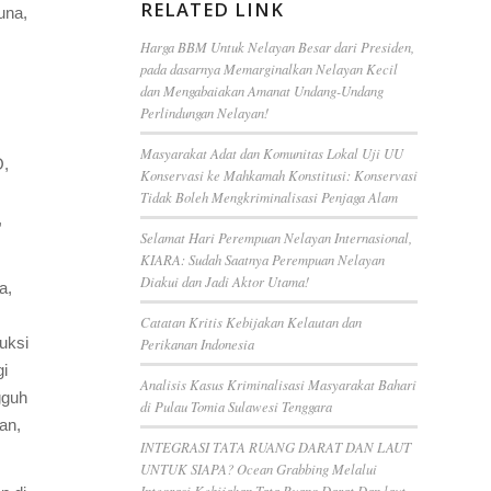
RELATED LINK
una,
Harga BBM Untuk Nelayan Besar dari Presiden,
pada dasarnya Memarginalkan Nelayan Kecil
dan Mengabaiakan Amanat Undang-Undang
Perlindungan Nelayan!
Masyarakat Adat dan Komunitas Lokal Uji UU
O,
Konservasi ke Mahkamah Konstitusi: Konservasi
Tidak Boleh Mengkriminalisasi Penjaga Alam
,
Selamat Hari Perempuan Nelayan Internasional,
KIARA: Sudah Saatnya Perempuan Nelayan
Diakui dan Jadi Aktor Utama!
a,
Catatan Kritis Kebijakan Kelautan dan
uksi
Perikanan Indonesia
gi
Analisis Kasus Kriminalisasi Masyarakat Bahari
gguh
di Pulau Tomia Sulawesi Tenggara
an,
INTEGRASI TATA RUANG DARAT DAN LAUT
UNTUK SIAPA? Ocean Grabbing Melalui
Integrasi Kebijakan Tata Ruang Darat Dan laut