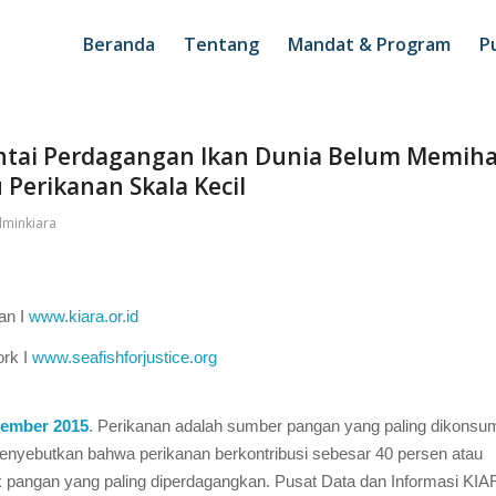
Beranda
Tentang
Mandat & Program
Pu
antai Perdagangan Ikan Dunia Belum Memih
 Perikanan Skala Kecil
minkiara
an I
www.kiara.or.id
ork I
www.seafishforjustice.org
tember 2015
. Perikanan adalah sumber pangan yang paling dikonsu
enyebutkan bahwa perikanan berkontribusi sebesar 40 persen atau
duk pangan yang paling diperdagangkan. Pusat Data dan Informasi KI