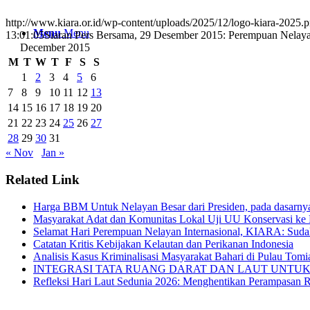
http://www.kiara.or.id/wp-content/uploads/2025/12/logo-kiara-2025.
Menu
Menu
13:01:05
Siaran Pers Bersama, 29 Desember 2015: Perempuan Nelay
December 2015
M
T
W
T
F
S
S
1
2
3
4
5
6
7
8
9
10
11
12
13
14
15
16
17
18
19
20
21
22
23
24
25
26
27
28
29
30
31
« Nov
Jan »
Related Link
Harga BBM Untuk Nelayan Besar dari Presiden, pada dasarn
Masyarakat Adat dan Komunitas Lokal Uji UU Konservasi ke 
Selamat Hari Perempuan Nelayan Internasional, KIARA: Suda
Catatan Kritis Kebijakan Kelautan dan Perikanan Indonesia
Analisis Kasus Kriminalisasi Masyarakat Bahari di Pulau Tom
INTEGRASI TATA RUANG DARAT DAN LAUT UNTUK SIAPA? Oc
Refleksi Hari Laut Sedunia 2026: Menghentikan Perampasan 