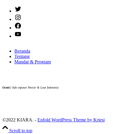
Twitter
Instagram
Facebook
YouTube
Beranda
Tentang
Mandat & Program
Gratis!
Info seputar Pesisir & Laut Indonesia
©2022 KIARA. -
Enfold WordPress Theme by Kriesi
Scroll to top