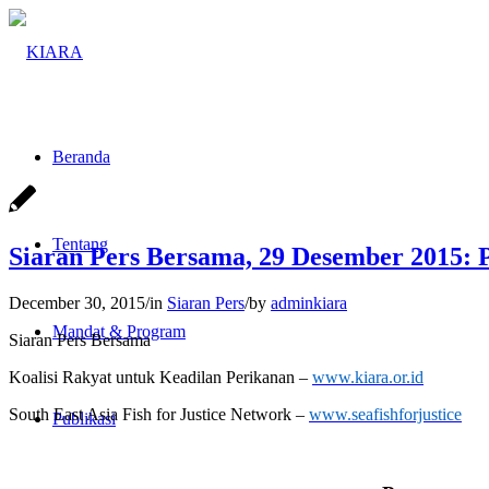
Beranda
Tentang
Siaran Pers Bersama, 29 Desember 2015:
December 30, 2015
/
in
Siaran Pers
/
by
adminkiara
Mandat & Program
Siaran Pers Bersama
Koalisi Rakyat untuk Keadilan Perikanan
–
www.kiara.or.id
South East Asia Fish for Justice Network –
www.seafishforjustice
Publikasi