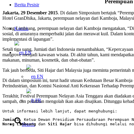
Perempuan 
Berita Pesisir
Jakarta, 29 Desember 2015
. Di dalam Simposium bertajuk “Peremp
Hotel GranDhika, Jakarta, perempuan nelayan dari Kamboja, Malays
Norng Limheang, perempuan nelayan dari Kamboja mengatakan, “Di K
Kontak
sosial, di antaranya memperbaiki jalan dan merawat kuil. Dalam kon
implementasi di lapangan”.
Setali tiga uang, Jumiati dari Indonesia menambahkan, “Kepercayaan
EN
mangrove menjadi kawasan wisata. Di akhir tahun, kami mendapatka
makanan, minuman, kosmetik, dan obat-obatan”.
Tak jauh berbeda, Siti Hajar dari Malaysia juga meminta pemerinta
EN
Di dalam simposium ini, turut hadir utusan Kedutaan Besar Kamboja
Perindustrian, dan Komisi Nasional Anti Kekerasan Terhadap Perem
Terakhir, Festival Perempuan Nelayan Asia Tenggara akan diadakan e
FR
sampah, dan pelatihan mengolah ikan akan disajikan. Ditunggu keh
Untuk informasi lebih lanjut, dapat menghubungi:
Jumiati
Search
Norng Limheang
 dan 
Siti Hajar