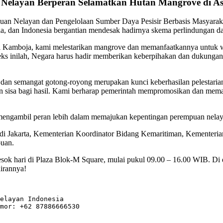
Nelayan Berperan Selamatkan Hutan Mangrove di As
uan Nelayan dan Pengelolaan Sumber Daya Pesisir Berbasis Masyarak
ia, dan Indonesia bergantian mendesak hadirnya skema perlindungan
amboja, kami melestarikan mangrove dan memanfaatkannya untuk wisa
teks inilah, Negara harus hadir memberikan keberpihakan dan dukunga
 dan semangat gotong-royong merupakan kunci keberhasilan pelestarian
n sisa bagi hasil. Kami berharap pemerintah mempromosikan dan mem
h mengambil peran lebih dalam memajukan kepentingan perempuan nelay
 di Jakarta, Kementerian Koordinator Bidang Kemaritiman, Kementeri
puan.
sok hari di Plaza Blok-M Square, mulai pukul 09.00 – 16.00 WIB. Di d
adirannya!