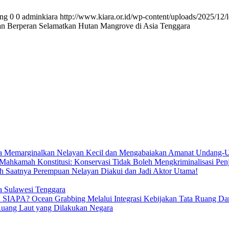
png
0
0
adminkiara
http://www.kiara.or.id/wp-content/uploads/2025/12/
an Berperan Selamatkan Hutan Mangrove di Asia Tenggara
ya Memarginalkan Nelayan Kecil dan Mengabaiakan Amanat Undang-U
Mahkamah Konstitusi: Konservasi Tidak Boleh Mengkriminalisasi Pen
h Saatnya Perempuan Nelayan Diakui dan Jadi Aktor Utama!
ia Sulawesi Tenggara
ean Grabbing Melalui Integrasi Kebijakan Tata Ruang Darat 
Ruang Laut yang Dilakukan Negara