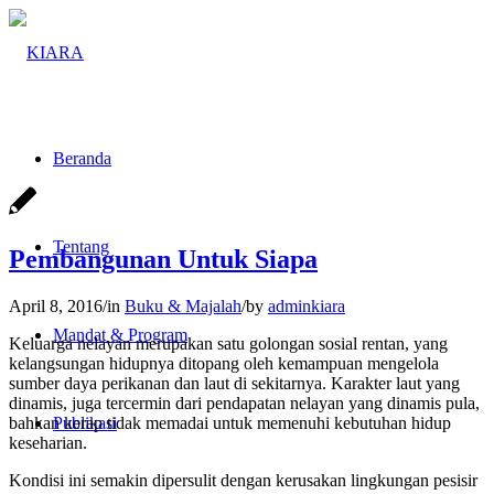
Beranda
Tentang
Pembangunan Untuk Siapa
April 8, 2016
/
in
Buku & Majalah
/
by
adminkiara
Mandat & Program
Keluarga nelayan merupakan satu golongan sosial rentan, yang
kelangsungan hidupnya ditopang oleh kemampuan mengelola
sumber daya perikanan dan laut di sekitarnya. Karakter laut yang
dinamis, juga tercermin dari pendapatan nelayan yang dinamis pula,
bahkan kerap tidak memadai untuk memenuhi kebutuhan hidup
Publikasi
keseharian.
Kondisi ini semakin dipersulit dengan kerusakan lingkungan pesisir