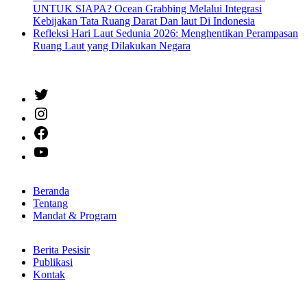
UNTUK SIAPA? Ocean Grabbing Melalui Integrasi
Kebijakan Tata Ruang Darat Dan laut Di Indonesia
Refleksi Hari Laut Sedunia 2026: Menghentikan Perampasan
Ruang Laut yang Dilakukan Negara
Twitter
Instagram
Facebook
YouTube
Beranda
Tentang
Mandat & Program
Berita Pesisir
Publikasi
Kontak