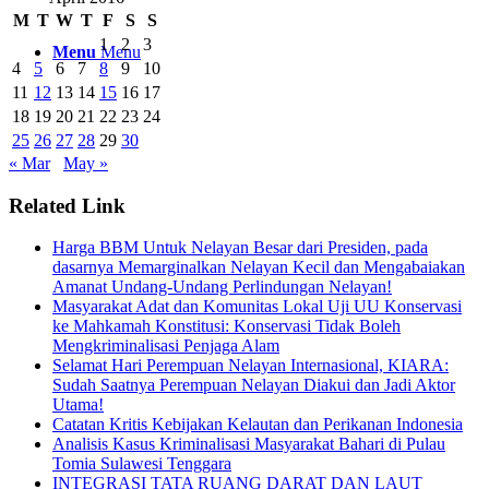
M
T
W
T
F
S
S
1
2
3
Menu
Menu
4
5
6
7
8
9
10
11
12
13
14
15
16
17
18
19
20
21
22
23
24
25
26
27
28
29
30
« Mar
May »
Related Link
Harga BBM Untuk Nelayan Besar dari Presiden, pada
dasarnya Memarginalkan Nelayan Kecil dan Mengabaiakan
Amanat Undang-Undang Perlindungan Nelayan!
Masyarakat Adat dan Komunitas Lokal Uji UU Konservasi
ke Mahkamah Konstitusi: Konservasi Tidak Boleh
Mengkriminalisasi Penjaga Alam
Selamat Hari Perempuan Nelayan Internasional, KIARA:
Sudah Saatnya Perempuan Nelayan Diakui dan Jadi Aktor
Utama!
Catatan Kritis Kebijakan Kelautan dan Perikanan Indonesia
Analisis Kasus Kriminalisasi Masyarakat Bahari di Pulau
Tomia Sulawesi Tenggara
INTEGRASI TATA RUANG DARAT DAN LAUT