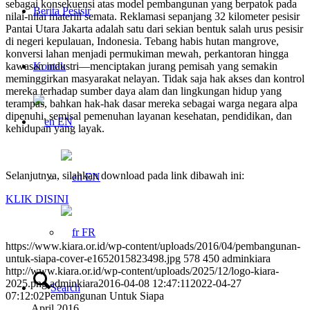
sebagai konsekuensi atas model pembangunan yang berpatok pada
Berita Pesisir
nilai-nilai materiil semata. Reklamasi sepanjang 32 kilometer pesisir
Pantai Utara Jakarta adalah satu dari sekian bentuk salah urus pesisir
di negeri kepulauan, Indonesia. Tebang habis hutan mangrove,
konversi lahan menjadi permukiman mewah, perkantoran hingga
kawasan industri—menciptakan jurang pemisah yang semakin
Kontak
meminggirkan masyarakat nelayan. Tidak saja hak akses dan kontrol
mereka terhadap sumber daya alam dan lingkungan hidup yang
terampas, bahkan hak-hak dasar mereka sebagai warga negara alpa
dipenuhi, semisal pemenuhan layanan kesehatan, pendidikan, dan
EN
kehidupan yang layak.
Selanjutnya, silahkan download pada link dibawah ini:
EN
KLIK DISINI
FR
https://www.kiara.or.id/wp-content/uploads/2016/04/pembangunan-
untuk-siapa-cover-e1652015823498.jpg
578
450
adminkiara
http://www.kiara.or.id/wp-content/uploads/2025/12/logo-kiara-
2025.png
adminkiara
2016-04-08 12:47:11
2022-04-27
Search
07:12:02
Pembangunan Untuk Siapa
April 2016