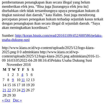
pemberantasan penangkapan ikan secara illegal yang belum
memberikan efek jera. “Bisa juga [kurangnya efek jera itu]
disebabkan oleh tidak tersambungnya upaya penegakan hukum di
tingkat nasional dan daerah,” kata Halim. Susi juga mendorong
percepatan proses penegakan hukum terhadap sejumlah kasus terkait
dengan penangkapan ikan secara illegal di sejumlah daerah. “Saya
akan meningkatkan koordinasi.”
Sumber:
http://koran.bisnis.com/read/20161109/452/600586/pelaku-
usaha-dukung-susi
http://www.kiara.or.id/wp-content/uploads/2025/12/logo-kiara-
2025.png
0
0
adminkiara
http://www.kiara.or.id/wp-
content/uploads/2025/12/logo-kiara-2025.png
adminkiara
2016-11-
09 16:03:05
2022-04-28 08:16:45
Pelaku Usaha Dukung Susi
November 2016
M
T
W
T
F
S
S
1
2
3
4
5
6
7
8
9
10
11
12
13
14
15
16
17
18
19
20
21
22
23
24
25
26
27
28
29
30
« Oct
Dec »