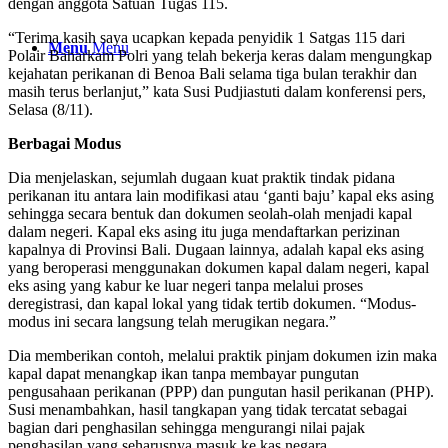
dengan anggota Satuan Tugas 115.
“Terima kasih saya ucapkan kepada penyidik 1 Satgas 115 dari
Menu
Menu
Polair Baharkam Polri yang telah bekerja keras dalam mengungkap
kejahatan perikanan di Benoa Bali selama tiga bulan terakhir dan
masih terus berlanjut,” kata Susi Pudjiastuti dalam konferensi pers,
Selasa (8/11).
Berbagai Modus
Dia menjelaskan, sejumlah dugaan kuat praktik tindak pidana
perikanan itu antara lain modifikasi atau ‘ganti baju’ kapal eks asing
sehingga secara bentuk dan dokumen seolah-olah menjadi kapal
dalam negeri. Kapal eks asing itu juga mendaftarkan perizinan
kapalnya di Provinsi Bali. Dugaan lainnya, adalah kapal eks asing
yang beroperasi menggunakan dokumen kapal dalam negeri, kapal
eks asing yang kabur ke luar negeri tanpa melalui proses
deregistrasi, dan kapal lokal yang tidak tertib dokumen. “Modus-
modus ini secara langsung telah merugikan negara.”
Dia memberikan contoh, melalui praktik pinjam dokumen izin maka
kapal dapat menangkap ikan tanpa membayar pungutan
pengusahaan perikanan (PPP) dan pungutan hasil perikanan (PHP).
Susi menambahkan, hasil tangkapan yang tidak tercatat sebagai
bagian dari penghasilan sehingga mengurangi nilai pajak
penghasilan yang seharusnya masuk ke kas negara.