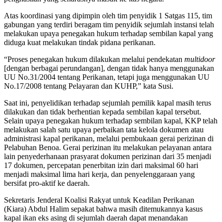
Atas koordinasi yang dipimpin oleh tim penyidik 1 Satgas 115, tim
gabungan yang terdiri beragam tim penyidik sejumlah instansi telah
melakukan upaya penegakan hukum terhadap sembilan kapal yang
diduga kuat melakukan tindak pidana perikanan.
“Proses penegakan hukum dilakukan melalui pendekatan
multidoor
[dengan berbagai perundangan], dengan tidak hanya menggunakan
UU No.31/2004 tentang Perikanan, tetapi juga menggunakan UU
No.17/2008 tentang Pelayaran dan KUHP,” kata Susi.
Saat ini, penyelidikan terhadap sejumlah pemilik kapal masih terus
dilakukan dan tidak berhentian kepada sembilan kapal tersebut.
Selain upaya penegakan hukum terhadap sembilan kapal, KKP telah
melakukan salah satu upaya perbaikan tata kelola dokumen atau
administrasi kapal perikanan, melalui pembukaan gerai perizinan di
Pelabuhan Benoa. Gerai perizinan itu melakukan pelayanan antara
lain penyederhanaan prasyarat dokumen perizinan dari 35 menjadi
17 dokumen, percepatan penerbitan izin dari maksimal 60 hari
menjadi maksimal lima hari kerja, dan penyelenggaraan yang
bersifat pro-aktif ke daerah.
Sekretaris Jenderal Koalisi Rakyat untuk Keadilan Perikanan
(Kiara) Abdul Halim sepakat bahwa masih ditemukannya kasus
kapal ikan eks asing di sejumlah daerah dapat menandakan