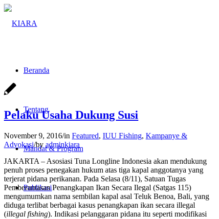
Beranda
Tentang
Pelaku Usaha Dukung Susi
November 9, 2016
/
in
Featured
,
IUU Fishing
,
Kampanye &
Advokasi
/
by
adminkiara
Mandat & Program
JAKARTA – Asosiasi Tuna Longline Indonesia akan mendukung
penuh proses penegakan hukum atas tiga kapal anggotanya yang
terjerat pidana perikanan. Pada Selasa (8/11), Satuan Tugas
Pemberantasan Penangkapan Ikan Secara Ilegal (Satgas 115)
Publikasi
mengumumkan nama sembilan kapal asal Teluk Benoa, Bali, yang
diduga terlibat berbagai kasus penangkapan ikan secara illegal
(
illegal fishing
). Indikasi pelanggaran pidana itu seperti modifikasi