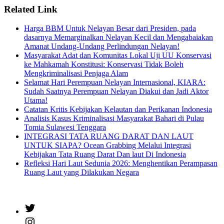
Related Link
Harga BBM Untuk Nelayan Besar dari Presiden, pada
dasarnya Memarginalkan Nelayan Kecil dan Mengabaiakan
Amanat Undang-Undang Perlindungan Nelayan!
Masyarakat Adat dan Komunitas Lokal Uji UU Konservasi
ke Mahkamah Konstitusi: Konservasi Tidak Boleh
Mengkriminalisasi Penjaga Alam
Selamat Hari Perempuan Nelayan Internasional, KIARA:
Sudah Saatnya Perempuan Nelayan Diakui dan Jadi Aktor
Utama!
Catatan Kritis Kebijakan Kelautan dan Perikanan Indonesia
Analisis Kasus Kriminalisasi Masyarakat Bahari di Pulau
Tomia Sulawesi Tenggara
INTEGRASI TATA RUANG DARAT DAN LAUT
UNTUK SIAPA? Ocean Grabbing Melalui Integrasi
Kebijakan Tata Ruang Darat Dan laut Di Indonesia
Refleksi Hari Laut Sedunia 2026: Menghentikan Perampasan
Ruang Laut yang Dilakukan Negara
Twitter
Instagram