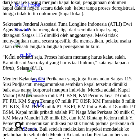
dari kapal eks asing menjadi kapal lokal, penggunaan dokumen
Berita Pesisir
kapal dalam negeri secara tidak sah, kabur tanpa proses deregistrasi,
hingga tidak tertib dokumen (kapal lokal).
Sekretaris Jenderal Asosiasi Tuna Longline Indonesia (ATLI) Dwi
Agus Siswa Putra mengakui, tiga dari sembilan kapal yang
Kontak
ditangani Satgas 115 dimiliki oleh anggotanya. Meski tidak
menyebutkan nama secara spesifik, dia memastikan, pelaku usaha
akan menaati langkah-langkah penegakan hukum.
EN
“Kami normatif saja. Proses hukum memang harus kalau salah.
Kami di sini
kan
rakyat yang harus taat hukum,” katanya kepada
Bisnis,
Selasa (8/11).
Menteri Kelautan dan Perikanan yang juga Komandan Satgas 115
EN
Susi Pudjiastuti mengumumkan sembilan kapal tersebut dimiliki
baik atas nama korporasi maupun individu. Mereka adalah Kapal
Motor (KM) Fransiska milik PT BSN, KM Perintis Jaya 19 milik
PT PJI, KM Surya Terang 07 milik PT OISP, KM Fransiska 8 milik
FR
PT BTS, KM TKF 8 milik PT AKFI, KM Putra Bahari 18 milik PT
BSM. Kapal milik pribadi adalah PT Naga Mas Perkasa 20 milik C,
KM Maya Mandiri 128 milik ES, dan KM Bintang Kejora milik Y.
Pemerintah menemukan indikasi praktik tindak pidana perikanan di
Pelabuhan Benoa, Bali setelah melakukan inspeksi mendadak ke
Search
pelabuhan tersebut oleh Menteri Kelautan dan Perikanan bersama