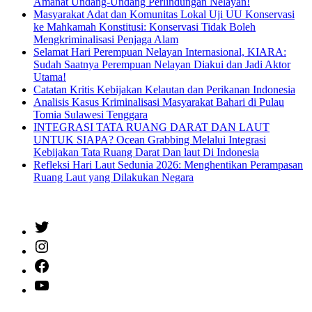
Amanat Undang-Undang Perlindungan Nelayan!
Masyarakat Adat dan Komunitas Lokal Uji UU Konservasi
ke Mahkamah Konstitusi: Konservasi Tidak Boleh
Mengkriminalisasi Penjaga Alam
Selamat Hari Perempuan Nelayan Internasional, KIARA:
Sudah Saatnya Perempuan Nelayan Diakui dan Jadi Aktor
Utama!
Catatan Kritis Kebijakan Kelautan dan Perikanan Indonesia
Analisis Kasus Kriminalisasi Masyarakat Bahari di Pulau
Tomia Sulawesi Tenggara
INTEGRASI TATA RUANG DARAT DAN LAUT
UNTUK SIAPA? Ocean Grabbing Melalui Integrasi
Kebijakan Tata Ruang Darat Dan laut Di Indonesia
Refleksi Hari Laut Sedunia 2026: Menghentikan Perampasan
Ruang Laut yang Dilakukan Negara
Twitter
Instagram
Facebook
YouTube