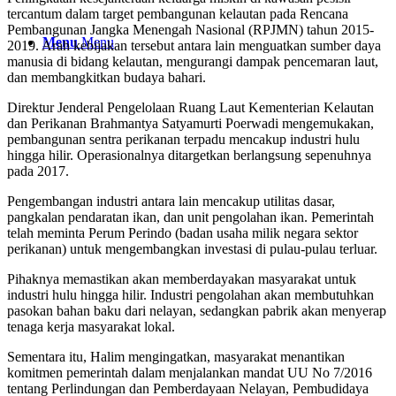
tercantum dalam target pembangunan kelautan pada Rencana
Pembangunan Jangka Menengah Nasional (RPJMN) tahun 2015-
Menu
Menu
2019. Arah kebijakan tersebut antara lain menguatkan sumber daya
manusia di bidang kelautan, mengurangi dampak pencemaran laut,
dan membangkitkan budaya bahari.
Direktur Jenderal Pengelolaan Ruang Laut Kementerian Kelautan
dan Perikanan Brahmantya Satyamurti Poerwadi mengemukakan,
pembangunan sentra perikanan terpadu mencakup industri hulu
hingga hilir. Operasionalnya ditargetkan berlangsung sepenuhnya
pada 2017.
Pengembangan industri antara lain mencakup utilitas dasar,
pangkalan pendaratan ikan, dan unit pengolahan ikan. Pemerintah
telah meminta Perum Perindo (badan usaha milik negara sektor
perikanan) untuk mengembangkan investasi di pulau-pulau terluar.
Pihaknya memastikan akan memberdayakan masyarakat untuk
industri hulu hingga hilir. Industri pengolahan akan membutuhkan
pasokan bahan baku dari nelayan, sedangkan pabrik akan menyerap
tenaga kerja masyarakat lokal.
Sementara itu, Halim mengingatkan, masyarakat menantikan
komitmen pemerintah dalam menjalankan mandat UU No 7/2016
tentang Perlindungan dan Pemberdayaan Nelayan, Pembudidaya