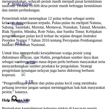
mengemukakan, wilayah pesisir masih menjadi pusat kemiskinan
Berita Pesisir
nasional. Terdata 10.606 desa pesisir masih belenggu kemiskinan
dan minim perlindungan.
Pemerintah telah menetapkan 12 pulau terluar sebagai sentra
kelautan dan perikanan terpadu. Pulau-pulau itu meliputi Natuna,
Kontak
Sabang, Saumlaki, Morotai, Mentawai, Nunukan, Talaud, Merauke,
Biak Numfor, Mimika, Rote Ndao, dan Sumba Timur. Kebijakan
pengembangan pulau kecil terluar itu sejalan dengan Instruksi
Presiden Nomor 7 Tahun 2016 tentang Percepatan Pembangunan
EN
Industri Perikanan Nasional.
Untuk bisa memperbaiki kesejahteraan warga pesisir yang
didominasi nelayan, ujar Halim, pengelolaan sumber daya ikan
sebagai sumber pangan masa depan perlu berbasis masyarakat serta
EN
menyambungkan sumber produksi ke pengolahan. Strategi
pengelolaan keuangan nelayan juga harus didorong berbasis
koperasi.
FR
“Pengembangan pesisir dan pulau-pulau kecil yang membuka
peluang investor jangan sampai meminggirkan hak-hak masyarakat
pesisir,” katanya.
Hulu hingga hilir
Search
Peningkatan kesejahteraan keluarga miskin di kawasan pesisir