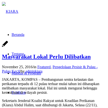
Beranda
Tentang
Masyarakat Lokal Perlu Dilibatkan
November 25, 2016
/
in
Featured
,
Pengelolaan Pesisir & Pulau -
Pulau Kecil
/
by
adminkiara
Mandat & Program
JAKARTA, KOMPAS – Pembangunan sentra kelautan dan
perikanan terpadu di 12 pulau terluar mulai tahun ini diharapkan
melibatkan masyarakat lokal. Hal ini untuk mengurai belenggu
kemiskinan di wilayah pesisir.
Publikasi
Sekretaris Jenderal Koalisi Rakyat untuk Keadilan Perikanan
(Kiara) Abdul Halim, saat dihubungi di Jakarta, Selasa (22/11),