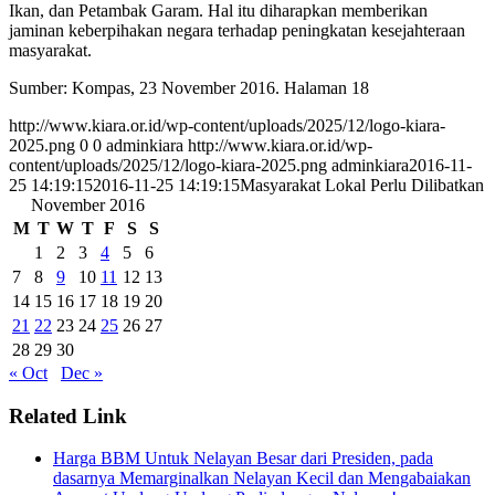
Ikan, dan Petambak Garam. Hal itu diharapkan memberikan
jaminan keberpihakan negara terhadap peningkatan kesejahteraan
masyarakat.
Sumber: Kompas, 23 November 2016. Halaman 18
http://www.kiara.or.id/wp-content/uploads/2025/12/logo-kiara-
2025.png
0
0
adminkiara
http://www.kiara.or.id/wp-
content/uploads/2025/12/logo-kiara-2025.png
adminkiara
2016-11-
25 14:19:15
2016-11-25 14:19:15
Masyarakat Lokal Perlu Dilibatkan
November 2016
M
T
W
T
F
S
S
1
2
3
4
5
6
7
8
9
10
11
12
13
14
15
16
17
18
19
20
21
22
23
24
25
26
27
28
29
30
« Oct
Dec »
Related Link
Harga BBM Untuk Nelayan Besar dari Presiden, pada
dasarnya Memarginalkan Nelayan Kecil dan Mengabaiakan