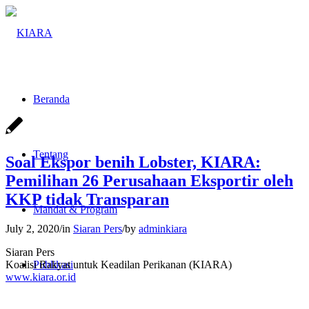
Beranda
Tentang
Soal Ekspor benih Lobster, KIARA:
Pemilihan 26 Perusahaan Eksportir oleh
KKP tidak Transparan
Mandat & Program
July 2, 2020
/
in
Siaran Pers
/
by
adminkiara
Siaran Pers
Koalisi Rakyat untuk Keadilan Perikanan (KIARA)
Publikasi
www.kiara.or.id