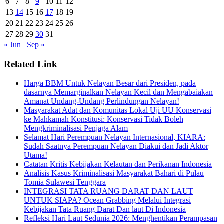
6
7
8
9
10
11
12
13
14
15
16
17
18
19
20
21
22
23
24
25
26
27
28
29
30
31
« Jun
Sep »
Related Link
Harga BBM Untuk Nelayan Besar dari Presiden, pada
dasarnya Memarginalkan Nelayan Kecil dan Mengabaiakan
Amanat Undang-Undang Perlindungan Nelayan!
Masyarakat Adat dan Komunitas Lokal Uji UU Konservasi
ke Mahkamah Konstitusi: Konservasi Tidak Boleh
Mengkriminalisasi Penjaga Alam
Selamat Hari Perempuan Nelayan Internasional, KIARA:
Sudah Saatnya Perempuan Nelayan Diakui dan Jadi Aktor
Utama!
Catatan Kritis Kebijakan Kelautan dan Perikanan Indonesia
Analisis Kasus Kriminalisasi Masyarakat Bahari di Pulau
Tomia Sulawesi Tenggara
INTEGRASI TATA RUANG DARAT DAN LAUT
UNTUK SIAPA? Ocean Grabbing Melalui Integrasi
Kebijakan Tata Ruang Darat Dan laut Di Indonesia
Refleksi Hari Laut Sedunia 2026: Menghentikan Perampasan