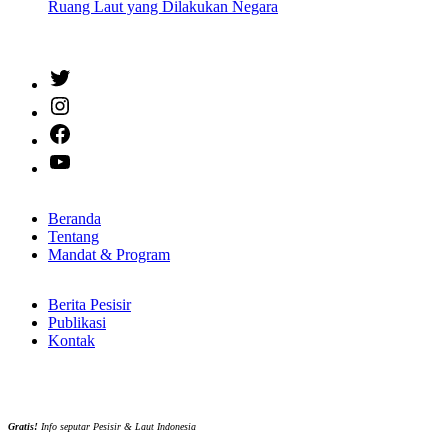
Ruang Laut yang Dilakukan Negara
Twitter
Instagram
Facebook
YouTube
Beranda
Tentang
Mandat & Program
Berita Pesisir
Publikasi
Kontak
Gratis!
Info seputar Pesisir & Laut Indonesia