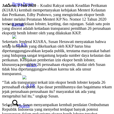
Berita Pesisir
Jakarta, 2 Juli 2020
– Koalisi Rakyat untuk Keadilan Perikanan
(KIARA) kembali mempertanyakan kebijakan Menteri Kelautan
dan Perikanan, Edhy Prabowo, yang mengizinkan ekspor benih
lobster melalui Peraturan Menteri KP No. Nomor 12 Tahun 2020
tentang pengelolaan lobster, kepiting, dan rajungan. Salah satu poin
Kontak
yang disorot adalah ketiadaan transparansi pemilihan 26 perusahaan
eksportir benih lobster oleh yang dilakukan KKP.
Sekretaris Jenderal KIARA, Susan Herawati menyatakan bahwa
EN
setiap kebijakan yang dikeluarkan oleh KKP harus bisa
dipertanggungjawabkan kepada publik, terutama masyarakat bahari
yang hidupnya sangat tergantung kepada sumber daya kelautan dan
perikanan. Kebijakan pemberian izin ekspor benih lobster,
khususnya pemilihan 26 perusahaan eksportir, dinilai oleh Susan
EN
tidak bisa dipertanggungjawabkan karena tak ada unsur
transparansi.
“Tak ada transparansi terkait izin ekspor benih lobster kepada 26
FR
perusahaan eksportir. Apa dasar pemilihannya dan bagaimana rekam
jejak perusahaan-perusahaan itu? masyarakat tak ada yang
mengetahui hal itu,” ungkap Susan.
Selanjutnya, Susan menyampaikan kembali penilaian Ombudsman
Search
Republik Indonesia yang menyebut terdapat banyak potensi
kecurangan dalam mekanisme ekspor benih lobster tersebut.