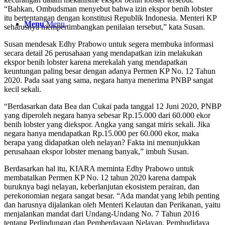
“Bahkan, Ombudsman menyebut bahwa izin ekspor benih lobster
itu bertentangan dengan konstitusi Republik Indonesia. Menteri KP
Menu
Menu
seharusnya mempertimbangkan penilaian tersebut,” kata Susan.
Susan mendesak Edhy Prabowo untuk segera membuka informasi
secara detail 26 perusahaan yang mendapatkan izin melakukan
ekspor benih lobster karena merekalah yang mendapatkan
keuntungan paling besar dengan adanya Permen KP No. 12 Tahun
2020. Pada saat yang sama, negara hanya menerima PNBP sangat
kecil sekali.
“Berdasarkan data Bea dan Cukai pada tanggal 12 Juni 2020, PNBP
yang diperoleh negara hanya sebesar Rp.15.000 dari 60.000 ekor
benih lobster yang diekspor. Angka yang sangat miris sekali. Jika
negara hanya mendapatkan Rp.15.000 per 60.000 ekor, maka
berapa yang didapatkan oleh nelayan? Fakta ini menunjukkan
perusahaan ekspor lobster menang banyak,” imbuh Susan.
Berdasarkan hal itu, KIARA meminta Edhy Prabowo untuk
membatalkan Permen KP No. 12 tahun 2020 karena dampak
buruknya bagi nelayan, keberlanjutan ekosistem perairan, dan
perekonomian negara sangat besar. “Ada mandat yang lebih penting
dan harusnya dijalankan oleh Menteri Kelautan dan Perikanan, yaitu
menjalankan mandat dari Undang-Undang No. 7 Tahun 2016
tentang Perlindungan dan Pemberdayaan Nelayan, Pembudidaya