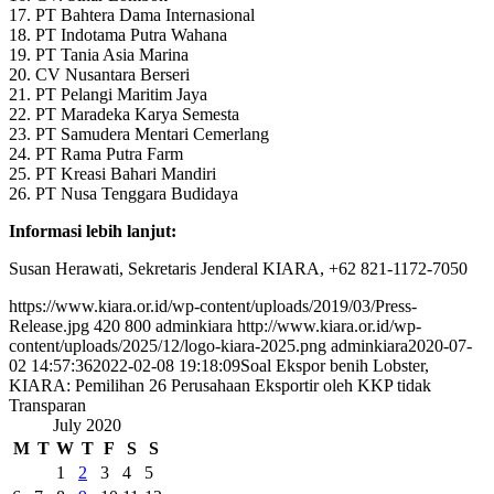
17. PT Bahtera Dama Internasional
18. PT Indotama Putra Wahana
19. PT Tania Asia Marina
20. CV Nusantara Berseri
21. PT Pelangi Maritim Jaya
22. PT Maradeka Karya Semesta
23. PT Samudera Mentari Cemerlang
24. PT Rama Putra Farm
25. PT Kreasi Bahari Mandiri
26. PT Nusa Tenggara Budidaya
Informasi lebih lanjut:
Susan Herawati, Sekretaris Jenderal KIARA, +62 821-1172-7050
https://www.kiara.or.id/wp-content/uploads/2019/03/Press-
Release.jpg
420
800
adminkiara
http://www.kiara.or.id/wp-
content/uploads/2025/12/logo-kiara-2025.png
adminkiara
2020-07-
02 14:57:36
2022-02-08 19:18:09
Soal Ekspor benih Lobster,
KIARA: Pemilihan 26 Perusahaan Eksportir oleh KKP tidak
Transparan
July 2020
M
T
W
T
F
S
S
1
2
3
4
5