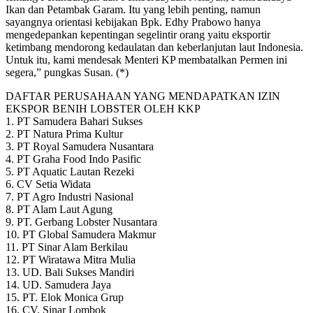
Ikan dan Petambak Garam. Itu yang lebih penting, namun
sayangnya orientasi kebijakan Bpk. Edhy Prabowo hanya
mengedepankan kepentingan segelintir orang yaitu eksportir
ketimbang mendorong kedaulatan dan keberlanjutan laut Indonesia.
Untuk itu, kami mendesak Menteri KP membatalkan Permen ini
segera,” pungkas Susan. (*)
DAFTAR PERUSAHAAN YANG MENDAPATKAN IZIN
EKSPOR BENIH LOBSTER OLEH KKP
1. PT Samudera Bahari Sukses
2. PT Natura Prima Kultur
3. PT Royal Samudera Nusantara
4. PT Graha Food Indo Pasific
5. PT Aquatic Lautan Rezeki
6. CV Setia Widata
7. PT Agro Industri Nasional
8. PT Alam Laut Agung
9. PT. Gerbang Lobster Nusantara
10. PT Global Samudera Makmur
11. PT Sinar Alam Berkilau
12. PT Wiratawa Mitra Mulia
13. UD. Bali Sukses Mandiri
14. UD. Samudera Jaya
15. PT. Elok Monica Grup
16. CV. Sinar Lombok