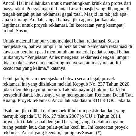
Ancol. Hal ini dilakukan untuk membungkam kritik dan protes dari
masyarakat. Pengalaman di Pantai Losari masjid yang dibangun di
tengah-tengah pulau reklamasi gagal total. Masjid itu tak jadi apa-
apa sekarang. Adalah sangat bahaya jika agama jadikan alat
legitimasi untuk proyek reklamasi. Ini kecacatan yang keempat,”
imbuh Susan.
Untuk material lumpur yang menjadi bahan reklamasi, Susan
menjelaskan, bahwa lumpur itu bersifat cair. Sementara reklamasi di
kawasan perairan pasti membutuhkan material padat sebagai bahan
urukannya. “Penjelasan Anies mengenai reklamasi dengan lumpur
tidak make sense dan cenderung menyesatkan masyarakat. Ini
kecacatan yang kelima,” katanya.
Lebih jauh, Susan menegaskan bahwa secara legal, proyek
reklamasi ini yang diizinkan melalui Kepgub No. 237 Tahun 2020
tidak memiliki payung hukum. Tak ada payung hukum, baik dari
perspektif darat, khususnya yang menggunakan Rencana Detail Tata
Ruang. Proyek reklamasi Ancol tak ada dalam RDTR DKI Jakarta.
“Bahkan, jika dilihat dari perspektif hukum pesisir dan laut yang
merujuk kepada UU No. 27 tahun 2007 jo UU 1 Tahun 2014,
proyek ini tidak sesuai dengan UU yang sangat detail mengatur
ruang pesisir, laut, dan pulau-pulau kecil ini. Ini kecacatan proyek
reklamasi Ancol yang keenam,” pungkas Susan. (*)