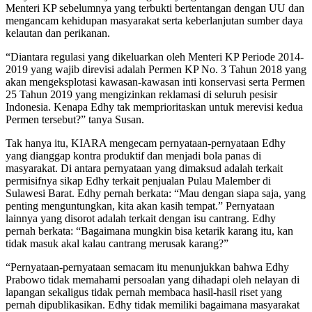
Menteri KP sebelumnya yang terbukti bertentangan dengan UU dan
mengancam kehidupan masyarakat serta keberlanjutan sumber daya
kelautan dan perikanan.
“Diantara regulasi yang dikeluarkan oleh Menteri KP Periode 2014-
2019 yang wajib direvisi adalah Permen KP No. 3 Tahun 2018 yang
akan mengeksplotasi kawasan-kawasan inti konservasi serta Permen
25 Tahun 2019 yang mengizinkan reklamasi di seluruh pesisir
Indonesia. Kenapa Edhy tak memprioritaskan untuk merevisi kedua
Permen tersebut?” tanya Susan.
Tak hanya itu, KIARA mengecam pernyataan-pernyataan Edhy
yang dianggap kontra produktif dan menjadi bola panas di
masyarakat. Di antara pernyataan yang dimaksud adalah terkait
permisifnya sikap Edhy terkait penjualan Pulau Malember di
Sulawesi Barat. Edhy pernah berkata: “Mau dengan siapa saja, yang
penting menguntungkan, kita akan kasih tempat.” Pernyataan
lainnya yang disorot adalah terkait dengan isu cantrang. Edhy
pernah berkata: “Bagaimana mungkin bisa ketarik karang itu, kan
tidak masuk akal kalau cantrang merusak karang?”
“Pernyataan-pernyataan semacam itu menunjukkan bahwa Edhy
Prabowo tidak memahami persoalan yang dihadapi oleh nelayan di
lapangan sekaligus tidak pernah membaca hasil-hasil riset yang
pernah dipublikasikan. Edhy tidak memiliki bagaimana masyarakat