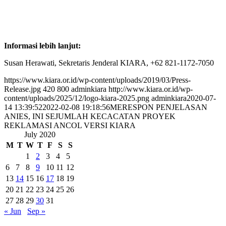
Informasi lebih lanjut:
Susan Herawati, Sekretaris Jenderal KIARA, +62 821-1172-7050
https://www.kiara.or.id/wp-content/uploads/2019/03/Press-
Release.jpg
420
800
adminkiara
http://www.kiara.or.id/wp-
content/uploads/2025/12/logo-kiara-2025.png
adminkiara
2020-07-
14 13:39:52
2022-02-08 19:18:56
MERESPON PENJELASAN
ANIES, INI SEJUMLAH KECACATAN PROYEK
REKLAMASI ANCOL VERSI KIARA
July 2020
M
T
W
T
F
S
S
1
2
3
4
5
6
7
8
9
10
11
12
13
14
15
16
17
18
19
20
21
22
23
24
25
26
27
28
29
30
31
« Jun
Sep »