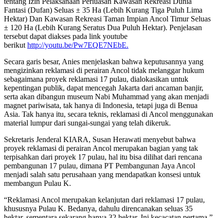
tentang Izin Pelaksanaan Perluasan Kawasan Rekreasi Dunia
Fantasi (Dufan) Seluas ± 35 Ha (Lebih Kurang Tiga Puluh Lima
Hektar) Dan Kawasan Rekreasi Taman Impian Ancol Timur Seluas
± 120 Ha (Lebih Kurang Seratus Dua Puluh Hektar). Penjelasan
tersebut dapat diakses pada link youtube
berikut
http://youtu.be/Pw7EQE7NEbE.
Secara garis besar, Anies menjelaskan bahwa keputusannya yang
mengizinkan reklamasi di perairan Ancol tidak melanggar hukum
sebagaimana proyek reklamasi 17 pulau, dialokasikan untuk
kepentingan publik, dapat mencegah Jakarta dari ancaman banjir,
serta akan dibangun museum Nabi Muhammad yang akan menjadi
magnet pariwisata, tak hanya di Indonesia, tetapi juga di Benua
Asia. Tak hanya itu, secara teknis, reklamasi di Ancol menggunakan
material lumpur dari sungai-sungai yang telah dikeruk.
Sekretaris Jenderal KIARA, Susan Herawati menyebut bahwa
proyek reklamasi di perairan Ancol merupakan bagian yang tak
terpisahkan dari proyek 17 pulau, hal itu bisa dilihat dari rencana
pembangunan 17 pulau, dimana PT Pembangunan Jaya Ancol
menjadi salah satu perusahaan yang mendapatkan konsesi untuk
membangun Pulau K.
“Reklamasi Ancol merupakan kelanjutan dari reklamasi 17 pulau,
khususnya Pulau K. Bedanya, dahulu direncanakan seluas 35
hektar, sementara sekarang hanya 32 hektar. Ini kecacatan pertama,”