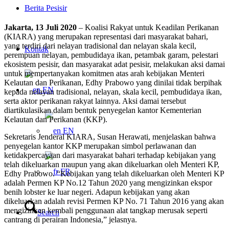
Berita Pesisir
Jakarta, 13 Juli 2020
– Koalisi Rakyat untuk Keadilan Perikanan
(KIARA) yang merupakan representasi dari masyarakat bahari,
yang terdiri dari nelayan tradisional dan nelayan skala kecil,
Kontak
perempuan nelayan, pembudidaya ikan, petambak garam, pelestari
ekosistem pesisir, dan masyarakat adat pesisir, melakukan aksi damai
untuk mempertanyakan komitmen atas arah kebijakan Menteri
Kelautan dan Perikanan, Edhy Prabowo yang dinilai tidak berpihak
EN
kepada nelayan tradisional, nelayan, skala kecil, pembudidaya ikan,
serta aktor perikanan rakyat lainnya. Aksi damai tersebut
diartikulasikan dalam bentuk penyegelan kantor Kementerian
Kelautan dan Perikanan (KKP).
EN
Sekretaris Jenderal KIARA, Susan Herawati, menjelaskan bahwa
penyegelan kantor KKP merupakan simbol perlawanan dan
ketidakpercayaan dari masyarakat bahari terhadap kebijakan yang
telah dikeluarkan maupun yang akan dikeluarkan oleh Menteri KP,
FR
Edhy Prabowo. “Kebijakan yang telah dikeluarkan oleh Menteri KP
adalah Permen KP No.12 Tahun 2020 yang mengizinkan ekspor
benih lobster ke luar negeri. Adapun kebijakan yang akan
dikeluarkan adalah revisi Permen KP No. 71 Tahun 2016 yang akan
mengizinkan kembali penggunaan alat tangkap merusak seperti
Search
cantrang di perairan Indonesia,” jelasnya.