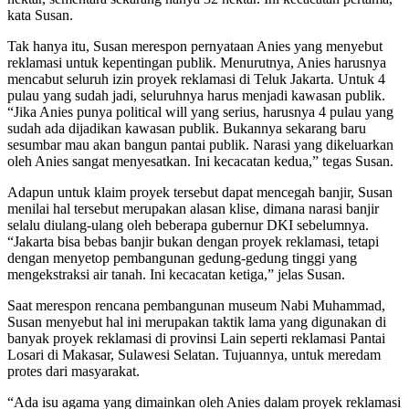
kata Susan.
Tak hanya itu, Susan merespon pernyataan Anies yang menyebut
reklamasi untuk kepentingan publik. Menurutnya, Anies harusnya
mencabut seluruh izin proyek reklamasi di Teluk Jakarta. Untuk 4
pulau yang sudah jadi, seluruhnya harus menjadi kawasan publik.
“Jika Anies punya political will yang serius, harusnya 4 pulau yang
sudah ada dijadikan kawasan publik. Bukannya sekarang baru
sesumbar mau akan bangun pantai publik. Narasi yang dikeluarkan
oleh Anies sangat menyesatkan. Ini kecacatan kedua,” tegas Susan.
Adapun untuk klaim proyek tersebut dapat mencegah banjir, Susan
menilai hal tersebut merupakan alasan klise, dimana narasi banjir
selalu diulang-ulang oleh beberapa gubernur DKI sebelumnya.
“Jakarta bisa bebas banjir bukan dengan proyek reklamasi, tetapi
dengan menyetop pembangunan gedung-gedung tinggi yang
mengekstraksi air tanah. Ini kecacatan ketiga,” jelas Susan.
Saat merespon rencana pembangunan museum Nabi Muhammad,
Susan menyebut hal ini merupakan taktik lama yang digunakan di
banyak proyek reklamasi di provinsi Lain seperti reklamasi Pantai
Losari di Makasar, Sulawesi Selatan. Tujuannya, untuk meredam
protes dari masyarakat.
“Ada isu agama yang dimainkan oleh Anies dalam proyek reklamasi