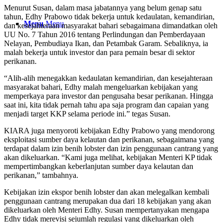
Menurut Susan, dalam masa jabatannya yang belum genap satu
tahun, Edhy Prabowo tidak bekerja untuk kedaulatan, kemandirian,
Menu
Menu
dan kesejahteraan masyarakat bahari sebagaimana dimandatkan oleh
UU No. 7 Tahun 2016 tentang Perlindungan dan Pemberdayaan
Nelayan, Pembudiaya Ikan, dan Petambak Garam. Sebaliknya, ia
malah bekerja untuk investor dan para pemain besar di sektor
perikanan.
“Alih-alih menegakkan kedaulatan kemandirian, dan kesejahteraan
masyarakat bahari, Edhy malah mengeluarkan kebijakan yang
memperkaya para investor dan pengusaha besar perikanan. Hingga
saat ini, kita tidak pernah tahu apa saja program dan capaian yang
menjadi target KKP selama periode ini.” tegas Susan.
KIARA juga menyoroti kebijakan Edhy Prabowo yang mendorong
eksploitasi sumber daya kelautan dan perikanan, sebagaimana yang
terdapat dalam izin benih lobster dan izin penggunaan cantrang yang
akan dikeluarkan. “Kami juga melihat, kebijakan Menteri KP tidak
mempertimbangkan keberlanjutan sumber daya kelautan dan
perikanan,” tambahnya.
Kebijakan izin ekspor benih lobster dan akan melegalkan kembali
penggunaan cantrang merupakan dua dari 18 kebijakan yang akan
dikeluarkan oleh Menteri Edhy. Susan mempertanyakan mengapa
Edhy tidak merevisi sejumlah regulasi yang dikeluarkan oleh