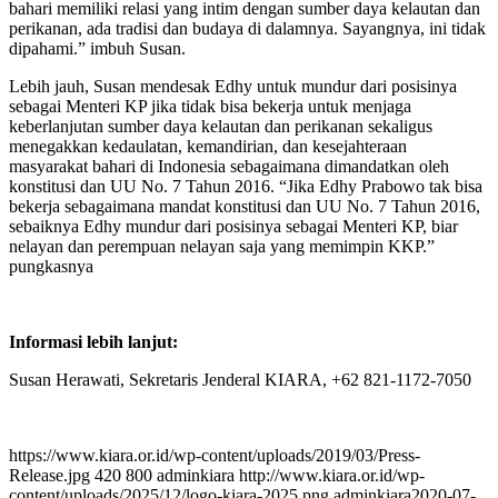
bahari memiliki relasi yang intim dengan sumber daya kelautan dan
perikanan, ada tradisi dan budaya di dalamnya. Sayangnya, ini tidak
dipahami.” imbuh Susan.
Lebih jauh, Susan mendesak Edhy untuk mundur dari posisinya
sebagai Menteri KP jika tidak bisa bekerja untuk menjaga
keberlanjutan sumber daya kelautan dan perikanan sekaligus
menegakkan kedaulatan, kemandirian, dan kesejahteraan
masyarakat bahari di Indonesia sebagaimana dimandatkan oleh
konstitusi dan UU No. 7 Tahun 2016. “Jika Edhy Prabowo tak bisa
bekerja sebagaimana mandat konstitusi dan UU No. 7 Tahun 2016,
sebaiknya Edhy mundur dari posisinya sebagai Menteri KP, biar
nelayan dan perempuan nelayan saja yang memimpin KKP.”
pungkasnya
Informasi lebih lanjut:
Susan Herawati, Sekretaris Jenderal KIARA, +62 821-1172-7050
https://www.kiara.or.id/wp-content/uploads/2019/03/Press-
Release.jpg
420
800
adminkiara
http://www.kiara.or.id/wp-
content/uploads/2025/12/logo-kiara-2025.png
adminkiara
2020-07-