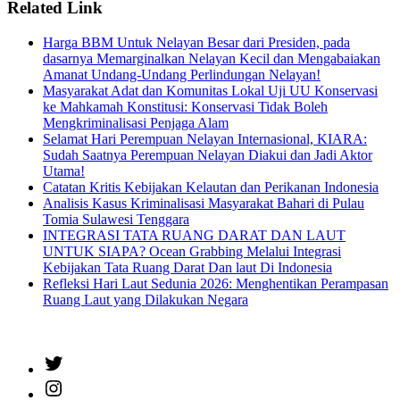
Related Link
Harga BBM Untuk Nelayan Besar dari Presiden, pada
dasarnya Memarginalkan Nelayan Kecil dan Mengabaiakan
Amanat Undang-Undang Perlindungan Nelayan!
Masyarakat Adat dan Komunitas Lokal Uji UU Konservasi
ke Mahkamah Konstitusi: Konservasi Tidak Boleh
Mengkriminalisasi Penjaga Alam
Selamat Hari Perempuan Nelayan Internasional, KIARA:
Sudah Saatnya Perempuan Nelayan Diakui dan Jadi Aktor
Utama!
Catatan Kritis Kebijakan Kelautan dan Perikanan Indonesia
Analisis Kasus Kriminalisasi Masyarakat Bahari di Pulau
Tomia Sulawesi Tenggara
INTEGRASI TATA RUANG DARAT DAN LAUT
UNTUK SIAPA? Ocean Grabbing Melalui Integrasi
Kebijakan Tata Ruang Darat Dan laut Di Indonesia
Refleksi Hari Laut Sedunia 2026: Menghentikan Perampasan
Ruang Laut yang Dilakukan Negara
Twitter
Instagram